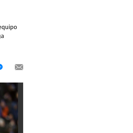
 equipo
ga