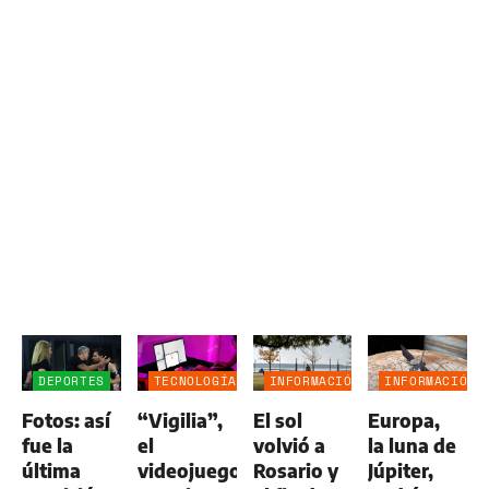
DEPORTES
TECNOLOGÍA
INFORMACIÓN
INFORMACIÓN
GENERAL
GENERAL
Fotos: así
“Vigilia”,
El sol
Europa,
fue la
el
volvió a
la luna de
última
videojuego
Rosario y
Júpiter,