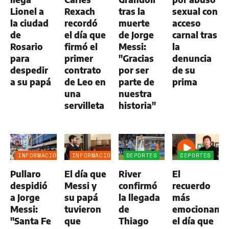
Lionel a
Rexach
tras la
sexual con
la ciudad
recordó
muerte
acceso
de
el día que
de Jorge
carnal tras
Rosario
firmó el
Messi:
la
para
primer
"Gracias
denuncia
despedir
contrato
por ser
de su
a su papá
de Leo en
parte de
prima
una
nuestra
servilleta
historia"
INFORMACIÓN
INFORMACIÓN
DEPORTES
DEPORTES
GENERAL
GENERAL
Pullaro
El día que
River
El
despidió
Messi y
confirmó
recuerdo
a Jorge
su papá
la llegada
más
Messi:
tuvieron
de
emocionante
"Santa Fe
que
Thiago
el día que