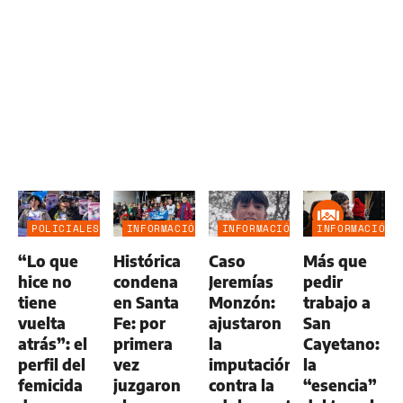
POLICIALES
INFORMACIÓN
INFORMACIÓN
INFORMACIÓN
GENERAL
GENERAL
GENERAL
“Lo que
Histórica
Caso
Más que
hice no
condena
Jeremías
pedir
tiene
en Santa
Monzón:
trabajo a
vuelta
Fe: por
ajustaron
San
atrás”: el
primera
la
Cayetano:
perfil del
vez
imputación
la
femicida
juzgaron
contra la
“esencia”