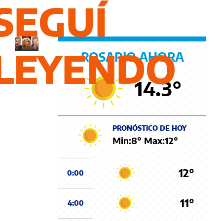
Jorge
SEGUÍ
Messi
LEYENDO
ROSARIO AHORA
14.3
°
PRONÓSTICO DE HOY
Min:
8
° Max:
12
°
12°
0:00
11°
4:00