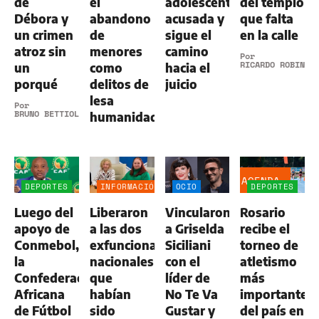
de
el
adolescente
del templo
Débora y
abandono
acusada y
que falta
un crimen
de
sigue el
en la calle
atroz sin
menores
camino
Por
RICARDO ROBINS
un
como
hacia el
porqué
delitos de
juicio
lesa
Por
BRUNO BETTIOL
humanidad
AGENDA
DEPORTES
INFORMACIÓN
OCIO
DEPORTES
GENERAL
Luego del
Liberaron
Vincularon
Rosario
apoyo de
a las dos
a Griselda
recibe el
Conmebol,
exfuncionarias
Siciliani
torneo de
la
nacionales
con el
atletismo
Confederación
que
líder de
más
Africana
habían
No Te Va
importante
de Fútbol
sido
Gustar y
del país en