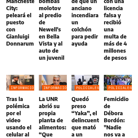
Manchester
bombas
de que un
con una
City:
molotov
anciano
licencia
peleará el
al predio
incendiara
falsa y
puesto
de
un
recibió
con
Newell's
colchón
una
Gianluigi
en Bella
para pedir
multa de
Donnarumma
Vista y al
ayuda
más de 4
auto de
millones
un juvenil
de pesos
INFORMACIÓN
INFORMACIÓN
POLICIALES
POLICIALES
GENERAL
GENERAL
Tras la
La UNR
Quedó
Femicidio
polémica
abrió su
preso
de
por el
propia
“Yaka”, el
Débora
video
planta de
delincuente
Bordón:
usando el
alimentos:
que mató
"Nadie
celular al
“Que
a un
nos va a