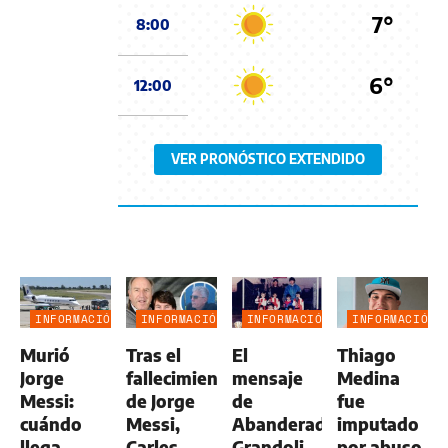
7°
8:00
6°
12:00
VER PRONÓSTICO EXTENDIDO
INFORMACIÓN
INFORMACIÓN
INFORMACIÓN
INFORMACIÓN
GENERAL
GENERAL
GENERAL
GENERAL
Murió
Tras el
El
Thiago
Jorge
fallecimiento
mensaje
Medina
Messi:
de Jorge
de
fue
cuándo
Messi,
Abanderado
imputado
llega
Carles
Grandoli
por abuso