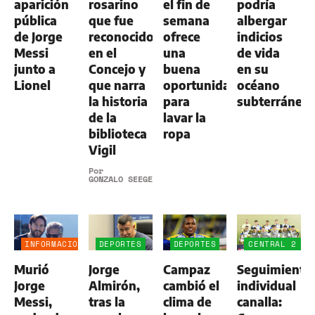
aparición
rosarino
el fin de
podría
pública
que fue
semana
albergar
de Jorge
reconocido
ofrece
indicios
Messi
en el
una
de vida
junto a
Concejo y
buena
en su
Lionel
que narra
oportunidad
océano
la historia
para
subterráneo
de la
lavar la
biblioteca
ropa
Vigil
Por
GONZALO SEEGER
INFORMACIÓN
DEPORTES
DEPORTES
CENTRAL 2
GENERAL
-
Murió
Jorge
Campaz
Seguimiento
ALDOSIVI
1
Jorge
Almirón,
cambió el
individual
Messi,
tras la
clima de
canalla: