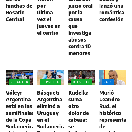
hinchas de
por
juicio oral
lanzó una
Rosario
última
por la
romántica
Central
vez el
causa
confesión
jueves en
que
el centro
investiga
abusos
contra 10
menores
DEPORTES
DEPORTES
DEPORTES
OCIO
Vóley:
Básquet:
Kudelka
Murió
Argentina
Argentina
suma
Leandro
está en las
eliminó a
otro
Rud, el
semifinales
Uruguay
dolor de
histórico
de la Copa
en el
cabeza:
representan
Sudamericana
Sudamericano
se
de