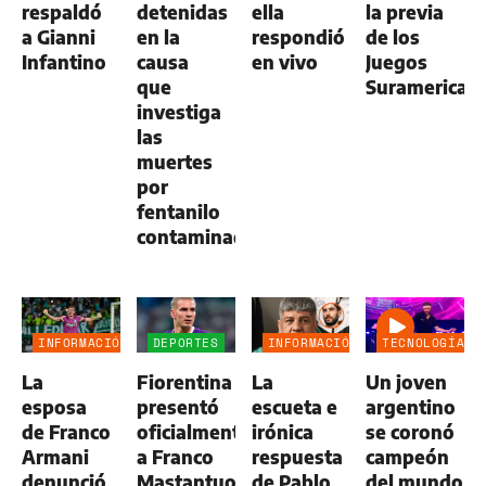
respaldó
detenidas
ella
la previa
a Gianni
en la
respondió
de los
Infantino
causa
en vivo
Juegos
que
Suramerican
investiga
las
muertes
por
fentanilo
contaminado
INFORMACIÓN
DEPORTES
INFORMACIÓN
TECNOLOGÍA
GENERAL
GENERAL
La
Fiorentina
La
Un joven
esposa
presentó
escueta e
argentino
de Franco
oficialmente
irónica
se coronó
Armani
a Franco
respuesta
campeón
denunció
Mastantuono:
de Pablo
del mundo