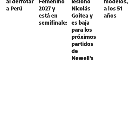
al derrotar
Femenino
lesionó
modelos,
a Perú
2027 y
Nicolás
a los 51
está en
Goitea y
años
semifinales
es baja
para los
próximos
partidos
de
Newell's