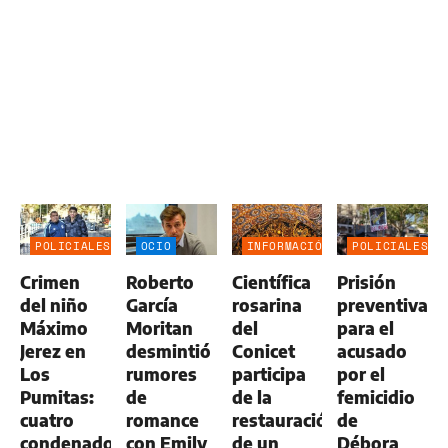
POLICIALES
OCIO
INFORMACIÓN
POLICIALES
GENERAL
Crimen
Roberto
Científica
Prisión
del niño
García
rosarina
preventiva
Máximo
Moritan
del
para el
Jerez en
desmintió
Conicet
acusado
Los
rumores
participa
por el
Pumitas:
de
de la
femicidio
cuatro
romance
restauración
de
condenados
con Emily
de un
Débora