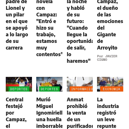
padre de
novela
la noche
Campaz,
Lionel y
con
y habló
el dueño
un pilar
Campaz:
de su
de las
en el que
"Entró e
futuro:
emociones
se apoyó
hizo su
"Cuando
del
a lo largo
trabajo,
llegue la
Gigante
de su
estamos
oportunidad
de
carrera
muy
de salir,
Arroyito
contentos"
lo
Por
JAVIER
CIGNO
haremos"
DEPORTES
DEPORTES
INFORMACIÓN
ECONOMÍA
GENERAL
NEGOCIOS
Central
Murió
Anmat
La
AGRO
festejó
Miguel
prohibió
industria
por
Ignomiriello:
la venta
registró
Campaz,
una huella
de un
un leve
el
imborrable
purificador
repunte