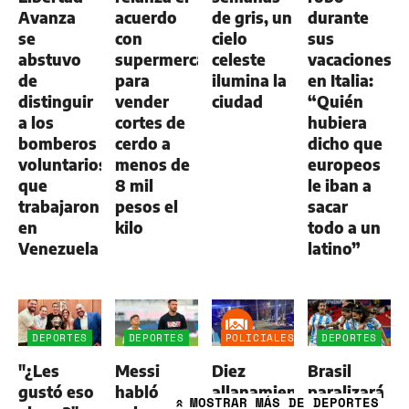
Avanza
acuerdo
de gris, un
durante
se
con
cielo
sus
abstuvo
supermercados
celeste
vacaciones
de
para
ilumina la
en Italia:
distinguir
vender
ciudad
“Quién
a los
cortes de
hubiera
bomberos
cerdo a
dicho que
voluntarios
menos de
europeos
que
8 mil
le iban a
trabajaron
pesos el
sacar
en
kilo
todo a un
Venezuela
latino”
DEPORTES
DEPORTES
POLICIALES
DEPORTES
"¿Les
Messi
Diez
Brasil
gustó eso
habló
allanamientos
paralizará
MOSTRAR
MÁS DE DEPORTES
»