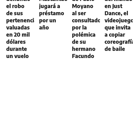
el robo
jugará a
Moyano
en Just
de sus
préstamo
al ser
Dance, el
pertenencias
por un
consultado
videojuego
valuadas
año
por la
que invita
en 20 mil
polémica
a copiar
dólares
de su
coreografías
durante
hermano
de baile
un vuelo
Facundo