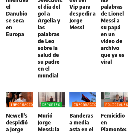
el
el día del
Vip para
palabras
Danubio
gol a
despedir a
de Lionel
se seca
Argelia y
Jorge
Messi a
en
las
Messi
su papá
Europa
palabras
en un
de Leo
video de
sobre la
archivo
salud de
que ya es
su padre
viral
en el
mundial
INFORMACIÓN
DEPORTES
INFORMACIÓN
POLICIALES
GENERAL
GENERAL
Newell's
Murió
Banderas
Femicidio
despidió
Jorge
a media
en
a Jorge
Messi: la
asta en el
Piamonte: