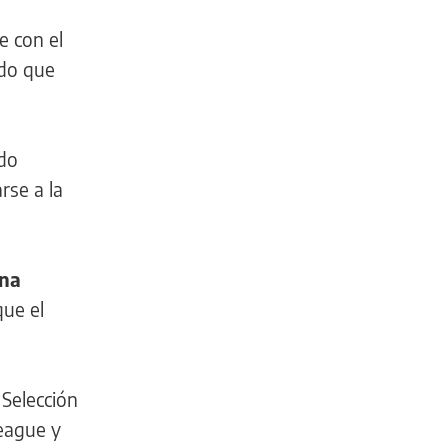
e con el
ado que
edo
rse a la
na
que el
 Selección
League y