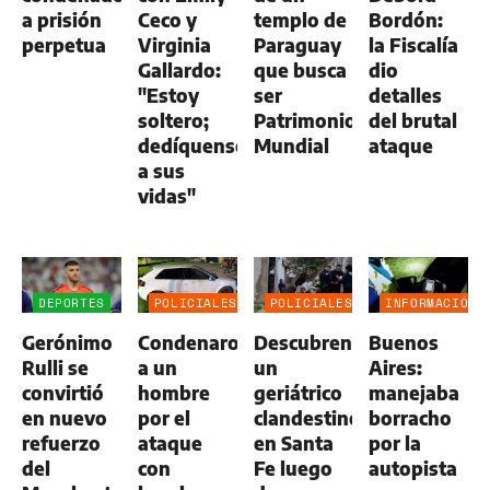
a prisión
Ceco y
templo de
Bordón:
perpetua
Virginia
Paraguay
la Fiscalía
Gallardo:
que busca
dio
"Estoy
ser
detalles
soltero;
Patrimonio
del brutal
dedíquense
Mundial
ataque
a sus
vidas"
DEPORTES
POLICIALES
POLICIALES
INFORMACIÓN
GENERAL
Gerónimo
Condenaron
Descubren
Buenos
Rulli se
a un
un
Aires:
convirtió
hombre
geriátrico
manejaba
en nuevo
por el
clandestino
borracho
refuerzo
ataque
en Santa
por la
del
con
Fe luego
autopista