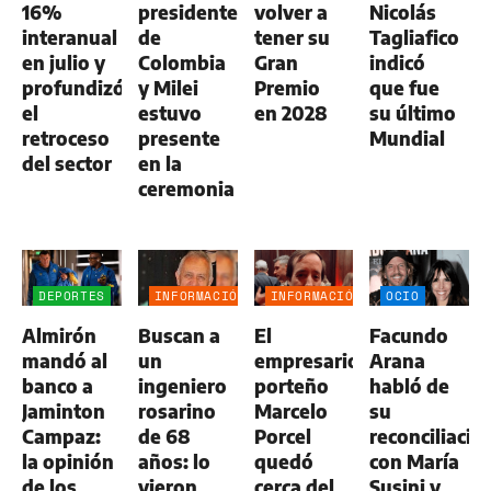
16%
presidente
volver a
Nicolás
interanual
de
tener su
Tagliafico
en julio y
Colombia
Gran
indicó
profundizó
y Milei
Premio
que fue
el
estuvo
en 2028
su último
retroceso
presente
Mundial
del sector
en la
ceremonia
DEPORTES
INFORMACIÓN
INFORMACIÓN
OCIO
GENERAL
GENERAL
Almirón
Buscan a
El
Facundo
mandó al
un
empresario
Arana
banco a
ingeniero
porteño
habló de
Jaminton
rosarino
Marcelo
su
Campaz:
de 68
Porcel
reconciliació
la opinión
años: lo
quedó
con María
de los
vieron
cerca del
Susini y