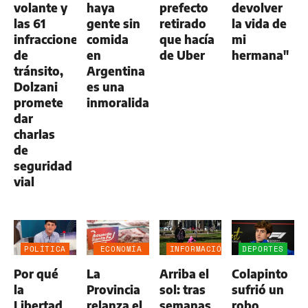
volante y
haya
prefecto
devolver
las 61
gente sin
retirado
la vida de
infracciones
comida
que hacía
mi
de
en
de Uber
hermana"
tránsito,
Argentina
Dolzani
es una
promete
inmoralidad”
dar
charlas
de
seguridad
vial
POLÍTICA
ECONOMÍA
INFORMACIÓN
DEPORTES
NEGOCIOS
GENERAL
Por qué
La
Arriba el
Colapinto
AGRO
la
Provincia
sol: tras
sufrió un
Libertad
relanza el
semanas
robo