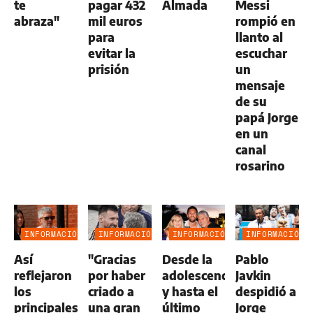
te
pagar 432
Almada
Messi
abraza"
mil euros
rompió en
para
llanto al
evitar la
escuchar
prisión
un
mensaje
de su
papá Jorge
en un
canal
rosarino
INFORMACIÓN
INFORMACIÓN
INFORMACIÓN
INFORMACIÓN
GENERAL
GENERAL
GENERAL
GENERAL
Así
"Gracias
Desde la
Pablo
reflejaron
por haber
adolescencia
Javkin
los
criado a
y hasta el
despidió a
principales
una gran
último
Jorge