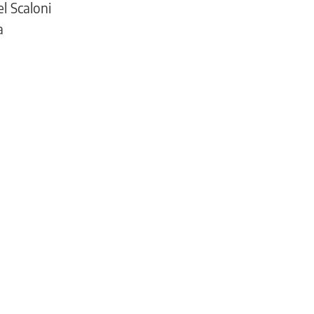
l Scaloni
a
INFORMACIÓN
GENERAL
Desde
Mirtha
Legrand