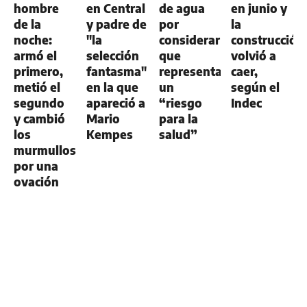
hombre
en Central
de agua
en junio y
de la
y padre de
por
la
noche:
"la
considerar
construcción
armó el
selección
que
volvió a
primero,
fantasma"
representa
caer,
metió el
en la que
un
según el
segundo
apareció a
“riesgo
Indec
y cambió
Mario
para la
los
Kempes
salud”
murmullos
por una
ovación