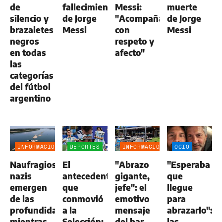
de
fallecimiento
Messi:
muerte
silencio y
de Jorge
"Acompañamos
de Jorge
brazaletes
Messi
con
Messi
negros
respeto y
en todas
afecto"
las
categorías
del fútbol
argentino
INFORMACIÓN
DEPORTES
INFORMACIÓN
OCIO
GENERAL
GENERAL
Naufragios
El
"Abrazo
"Esperaba
nazis
antecedente
gigante,
que
emergen
que
jefe": el
llegue
de las
conmovió
emotivo
para
profundidades
a la
mensaje
abrazarlo":
mientras
Selección:
del bar
las