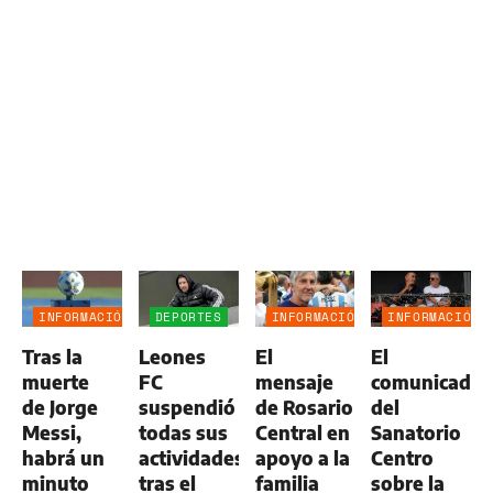
INFORMACIÓN
DEPORTES
INFORMACIÓN
INFORMACIÓN
GENERAL
GENERAL
GENERAL
Tras la
Leones
El
El
muerte
FC
mensaje
comunicado
de Jorge
suspendió
de Rosario
del
Messi,
todas sus
Central en
Sanatorio
habrá un
actividades
apoyo a la
Centro
minuto
tras el
familia
sobre la