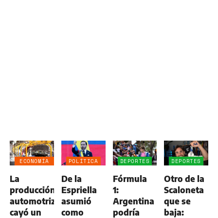
ECONOMÍA
POLÍTICA
DEPORTES
DEPORTES
NEGOCIOS
La
De la
Fórmula
Otro de la
AGRO
producción
Espriella
1:
Scaloneta
automotriz
asumió
Argentina
que se
cayó un
como
podría
baja: