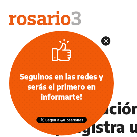
Seguinos en las redes y
serás el primero en
ECONOMÍA NEGOCIOS AGRO
informarte!
La inflació
y registra 