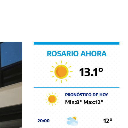
ROSARIO AHORA
13.1
°
PRONÓSTICO DE HOY
Min:
8
° Max:
12
°
12°
20:00