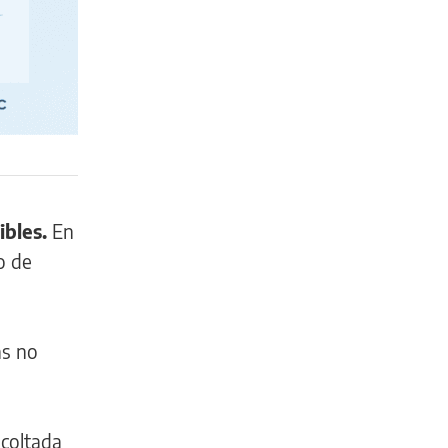
ibles.
En
o de
as no
coltada