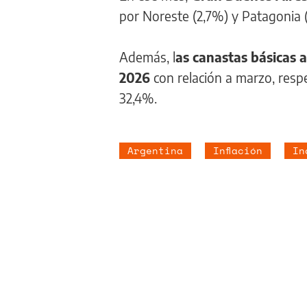
por Noreste (2,7%) y Patagonia 
Además, l
as canastas básicas 
2026
con relación a marzo, resp
32,4%.
Argentina
Inflación
In