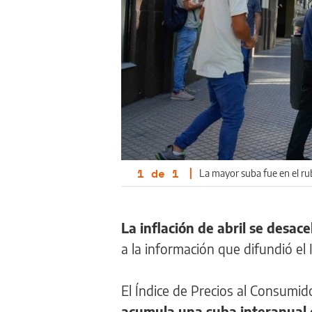
1
de
1
|
La mayor suba fue en el ru
La inflación de abril se desa
a la información que difundió el 
El Índice de Precios al Consumido
acumula una suba interanual