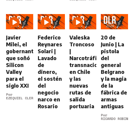
Javier
Federico
Valeska
20 de
Milei, el
Reynares
Troncoso
Junio | La
gobernante
Solari |
|
pistola
que soñó
Lavado
Narcotráfico
del
Silicon
de
transnacional
general
Valley
dinero,
en Chile
Belgrano
para el
el sostén
y las
y la magia
siglo XXI
del
nuevas
de la
negocio
rutas de
fábrica de
Por
EZEQUIEL CLERICI
narco en
salida
armas
Rosario
portuaria
antiguas
Por
RICARDO ROBINS