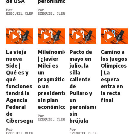
de USA
peronismo
Por
Por
EZEQUIEL CLERICI
EZEQUIEL CLERICI
La vieja
Mileinomics
Pacto de
Camino a
nueva
| ¿Javier
mayo en
los Juegos
Side |
Milei es
julio, la
Olímpicos
Qué es y
un
silla
| La
qué
pragmático
caliente
espera
funciones
o un
de
entra en
tendrá la
presidente
Pullaro y
la recta
Agencia
sin plan
un
final
Federal
económico?
peronismo
de
sin
Por
EZEQUIEL CLERICI
Ciberseguridad
brújula
Por
Por
EZEQUIEL CLERICI
EZEQUIEL CLERICI