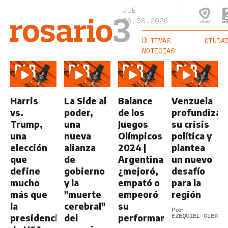
JUE
06.08.2026
ÚLTIMAS
CIUDA
NOTICIAS
Harris
La Side al
Balance
Venzuela
vs.
poder,
de los
profundiza
Trump,
una
Juegos
su crisis
una
nueva
Olímpicos
política y
elección
alianza
2024 |
plantea
que
de
Argentina
un nuevo
define
gobierno
¿mejoró,
desafío
mucho
y la
empató o
para la
más que
"muerte
empeoró
región
la
cerebral"
su
Por
EZEQUIEL CLERIC
presidencia
del
performance?