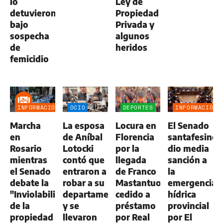
lo
Ley de
detuvieron
Propiedad
bajo
Privada y
sospecha
algunos
de
heridos
femicidio
INFORMACIÓN
OCIO
DEPORTES
INFORMACIÓN
GENERAL
GENERAL
Marcha
La esposa
Locura en
El Senado
en
de Aníbal
Florencia
santafesino
Rosario
Lotocki
por la
dio media
mientras
contó que
llegada
sanción a
el Senado
entraron a
de Franco
la
debate la
robar a su
Mastantuono,
emergencia
"Inviolabilidad
departamento
cedido a
hídrica
de la
y se
préstamo
provincial
propiedad
llevaron
por Real
por El