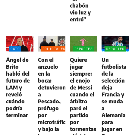
chabón
vio luz y
entró"
OCIO
POLICIALES
DEPORTES
DEPORTES
Ángel de
Con el
Quiere
Un
Brito
anzuelo
jugar
futbolista
habló del
en la
siempre:
de la
futuro de
boca:
el enojo
selección
LAM y
detuvieron
de Messi
deja
reveló
a
cuando el
Francia y
cuándo
Pescado,
árbitro
se muda
podría
prófugo
paró el
a
terminar
por
partido
Alemania
microtráfico
por
para
y bajo la
tormentas
jugar en