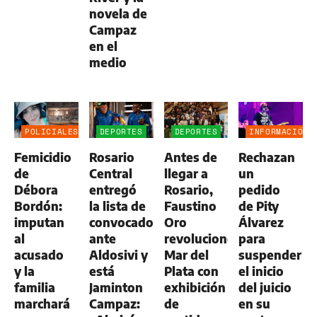
novela de
Campaz
en el
medio
POLICIALES
DEPORTES
DEPORTES
INFORMACIÓN
GENERAL
Femicidio
Rosario
Antes de
Rechazan
de
Central
llegar a
un
Débora
entregó
Rosario,
pedido
Bordón:
la lista de
Faustino
de Pity
imputan
convocados
Oro
Álvarez
al
ante
revolucionó
para
acusado
Aldosivi y
Mar del
suspender
y la
está
Plata con
el inicio
familia
Jaminton
exhibición
del juicio
marchará
Campaz:
de
en su