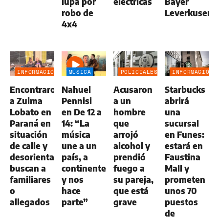
lupa por
eléctricas
Bayer
robo de
Leverkusen
4x4
INFORMACIÓN
MÚSICA
POLICIALES
INFORMACIÓN
GENERAL
GENERAL
Encontraron
Nahuel
Acusaron
Starbucks
a Zulma
Pennisi
a un
abrirá
Lobato en
en De 12 a
hombre
una
Paraná en
14: “La
que
sucursal
situación
música
arrojó
en Funes:
de calle y
une a un
alcohol y
estará en
desorientada:
país, a
prendió
Faustina
buscan a
continentes
fuego a
Mall y
familiares
y nos
su pareja,
prometen
o
hace
que está
unos 70
allegados
parte”
grave
puestos
de