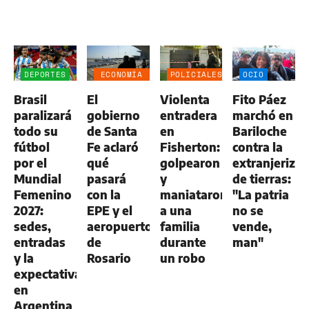
DEPORTES
ECONOMÍA
POLICIALES
OCIO
NEGOCIOS
Brasil
El
Violenta
Fito Páez
AGRO
paralizará
gobierno
entradera
marchó en
todo su
de Santa
en
Bariloche
fútbol
Fe aclaró
Fisherton:
contra la
por el
qué
golpearon
extranjerizac
Mundial
pasará
y
de tierras:
Femenino
con la
maniataron
"La patria
2027:
EPE y el
a una
no se
sedes,
aeropuerto
familia
vende,
entradas
de
durante
man"
y la
Rosario
un robo
expectativa
en
Argentina