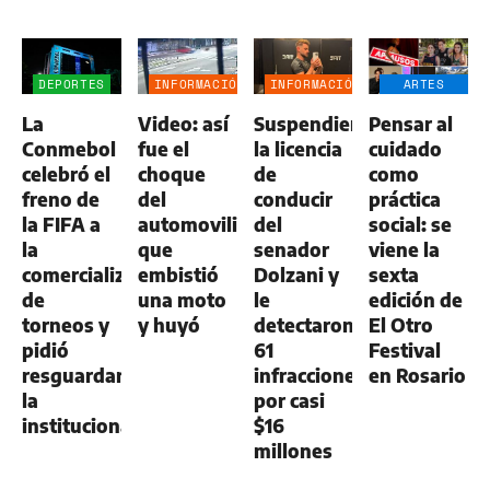
DEPORTES
INFORMACIÓN
INFORMACIÓN
ARTES
GENERAL
GENERAL
ESCÉNICAS
La
Video: así
Suspendieron
Pensar al
Conmebol
fue el
la licencia
cuidado
celebró el
choque
de
como
freno de
del
conducir
práctica
la FIFA a
automovilista
del
social: se
la
que
senador
viene la
comercialización
embistió
Dolzani y
sexta
de
una moto
le
edición de
torneos y
y huyó
detectaron
El Otro
pidió
61
Festival
resguardar
infracciones
en Rosario
la
por casi
institucionalidad
$16
millones