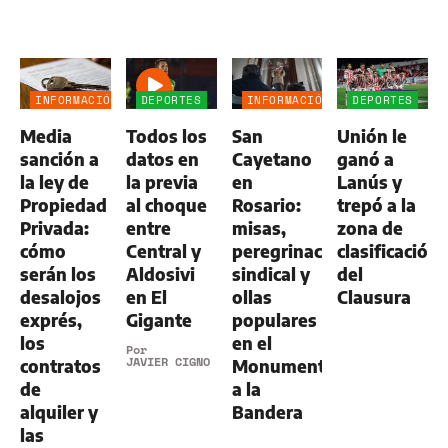
INFORMACIÓN
DEPORTES
INFORMACIÓN
DEPORTES
GENERAL
GENERAL
Media
Todos los
San
Unión le
sanción a
datos en
Cayetano
ganó a
la ley de
la previa
en
Lanús y
Propiedad
al choque
Rosario:
trepó a la
Privada:
entre
misas,
zona de
cómo
Central y
peregrinación
clasificación
serán los
Aldosivi
sindical y
del
desalojos
en El
ollas
Clausura
exprés,
Gigante
populares
los
en el
Por
JAVIER CIGNO
contratos
Monumento
de
a la
alquiler y
Bandera
las