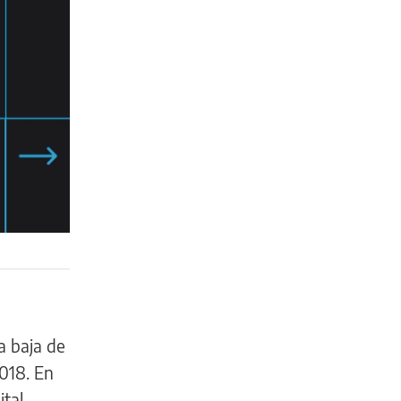
la baja de
2018. En
ital