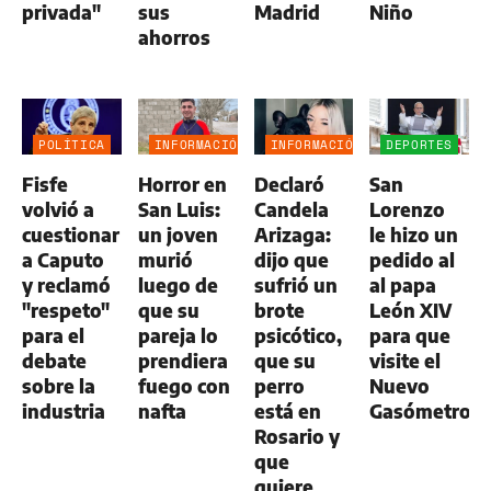
privada"
sus
Madrid
Niño
ahorros
POLÍTICA
INFORMACIÓN
INFORMACIÓN
DEPORTES
GENERAL
GENERAL
Fisfe
Horror en
Declaró
San
volvió a
San Luis:
Candela
Lorenzo
cuestionar
un joven
Arizaga:
le hizo un
a Caputo
murió
dijo que
pedido al
y reclamó
luego de
sufrió un
al papa
"respeto"
que su
brote
León XIV
para el
pareja lo
psicótico,
para que
debate
prendiera
que su
visite el
sobre la
fuego con
perro
Nuevo
industria
nafta
está en
Gasómetro
Rosario y
que
quiere