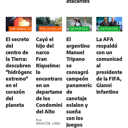
atacantes
INFORMACIÓN
POLICIALES
DEPORTES
DEPORTES
GENERAL
El secreto
Cayó el
El
La AFA
del
hijo del
argentino
respaldó
centro de
narco
Manuel
con un
la Tierra:
Fran
Tripano
comunicado
descubren
Riquelme:
se
al
"hidrógeno
lo
consagró
presidente
extremo"
encontraron
campeón
de la FIFA,
en el
en un
panamericano
Gianni
corazón
departamento
de
Infantino
del
de los
canotaje
planeta
Condominios
eslalon y
del Alto
sueña
con los
Por
AGUSTÍN LAGO
Juegos