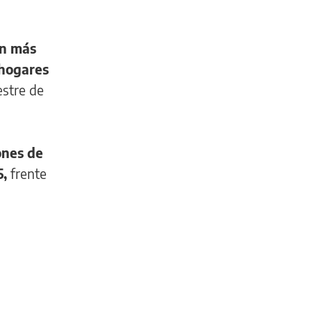
en más
 hogares
estre de
lones de
5,
frente