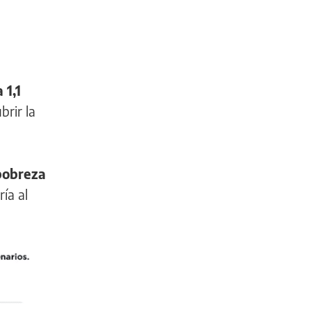
 1,1
rir la
pobreza
ría al