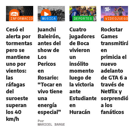
INFORMACIÓN
MÚSICA
DEPORTES
VIDEOJUEGOS
GENERAL
Cesó el
Juanchi
Cuatro
Rockstar
alerta por
Baleirón,
jugadores
Games
tormentas
antes del
de Boca
transmitirá
pero se
show de
vivieron
en
mantiene
Los
un
primicia el
uno por
Pericos
insólito
nuevo
vientos:
en
momento
adelanto
las
Rosario:
luego de
de GTA 6 a
ráfagas
“Tocar en
la victoria
través de
del
vivo tiene
ante
Netflix y
suroeste
una
Estudiantes
sorprendió
superan
energía
en
a los
los 40
especial”
Huracán
fanáticos
km/h
Por
MARICEL BARGERI