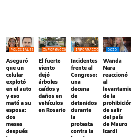
POLICIALES
INFORMACIÓN
INFORMACIÓN
OCIO
GENERAL
GENERAL
Aseguró
El fuerte
Incidentes
Wanda
que un
viento
frente al
Nara
celular
dejó
Congreso:
reaccionó
explotó
árboles
una
al
en el auto
caídos y
decena
levantamien
y eso
daños en
de
de la
mató a su
vehículos
detenidos
prohibición
esposa:
en Rosario
durante
de salir
dos
la
del país
meses
protesta
de Mauro
después
contra la
Icardi