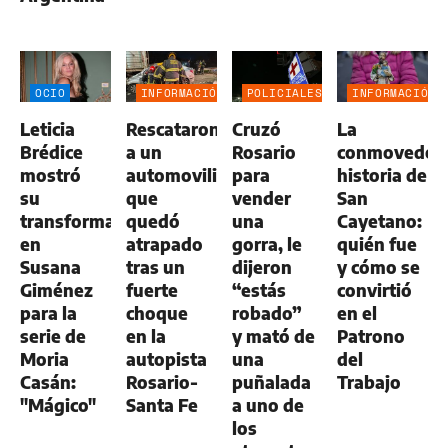
OCIO
INFORMACIÓN
POLICIALES
INFORMACIÓN
GENERAL
GENERAL
Leticia
Rescataron
Cruzó
La
Brédice
a un
Rosario
conmovedor
mostró
automovilista
para
historia de
su
que
vender
San
transformación
quedó
una
Cayetano:
en
atrapado
gorra, le
quién fue
Susana
tras un
dijeron
y cómo se
Giménez
fuerte
“estás
convirtió
para la
choque
robado”
en el
serie de
en la
y mató de
Patrono
Moria
autopista
una
del
Casán:
Rosario-
puñalada
Trabajo
"Mágico"
Santa Fe
a uno de
los