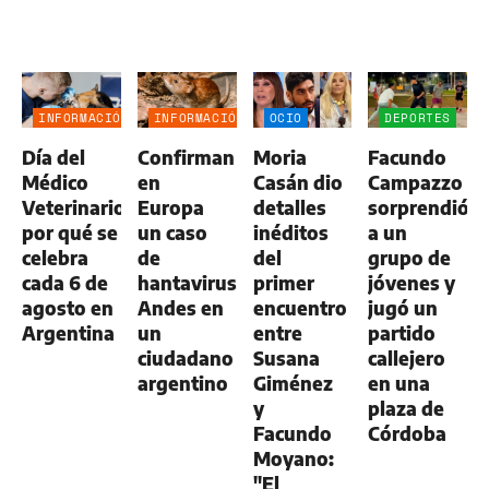
INFORMACIÓN
INFORMACIÓN
OCIO
DEPORTES
GENERAL
GENERAL
Día del
Confirman
Moria
Facundo
Médico
en
Casán dio
Campazzo
Veterinario:
Europa
detalles
sorprendió
por qué se
un caso
inéditos
a un
celebra
de
del
grupo de
cada 6 de
hantavirus
primer
jóvenes y
agosto en
Andes en
encuentro
jugó un
Argentina
un
entre
partido
ciudadano
Susana
callejero
argentino
Giménez
en una
y
plaza de
Facundo
Córdoba
Moyano:
"El