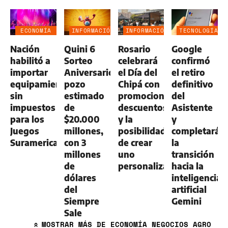
ECONOMÍA
INFORMACIÓN
INFORMACIÓN
TECNOLOGÍA
NEGOCIOS
GENERAL
GENERAL
Nación
Quini 6
Rosario
Google
AGRO
habilitó a
Sorteo
celebrará
confirmó
importar
Aniversario:
el Día del
el retiro
equipamiento
pozo
Chipá con
definitivo
sin
estimado
promociones,
del
impuestos
de
descuentos
Asistente
para los
$20.000
y la
y
Juegos
millones,
posibilidad
completará
Suramericanos
con 3
de crear
la
millones
uno
transición
de
personalizado
hacia la
dólares
inteligencia
del
artificial
Siempre
Gemini
Sale
MOSTRAR
MÁS DE ECONOMÍA NEGOCIOS AGRO
»