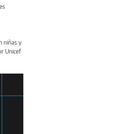
res
n niñas y
or Unicef