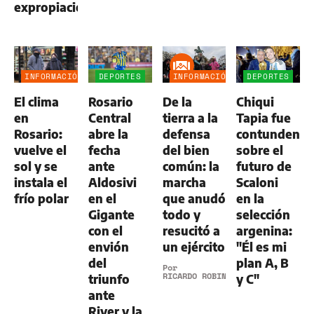
expropiaciones
INFORMACIÓN
DEPORTES
INFORMACIÓN
DEPORTES
GENERAL
GENERAL
El clima
Rosario
De la
Chiqui
en
Central
tierra a la
Tapia fue
Rosario:
abre la
defensa
contundente
vuelve el
fecha
del bien
sobre el
sol y se
ante
común: la
futuro de
instala el
Aldosivi
marcha
Scaloni
frío polar
en el
que anudó
en la
Gigante
todo y
selección
con el
resucitó a
argenina:
envión
un ejército
"Él es mi
del
plan A, B
Por
RICARDO ROBINS
triunfo
y C"
ante
River y la