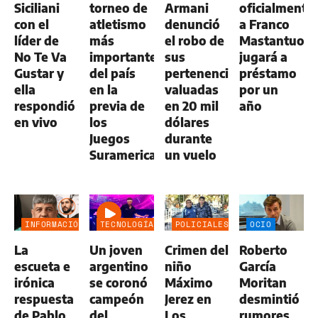
Siciliani
torneo de
Armani
oficialmente
con el
atletismo
denunció
a Franco
líder de
más
el robo de
Mastantuono
No Te Va
importante
sus
jugará a
Gustar y
del país
pertenencias
préstamo
ella
en la
valuadas
por un
respondió
previa de
en 20 mil
año
en vivo
los
dólares
Juegos
durante
Suramericanos
un vuelo
INFORMACIÓN
TECNOLOGÍA
POLICIALES
OCIO
GENERAL
La
Un joven
Crimen del
Roberto
escueta e
argentino
niño
García
irónica
se coronó
Máximo
Moritan
respuesta
campeón
Jerez en
desmintió
de Pablo
del
Los
rumores