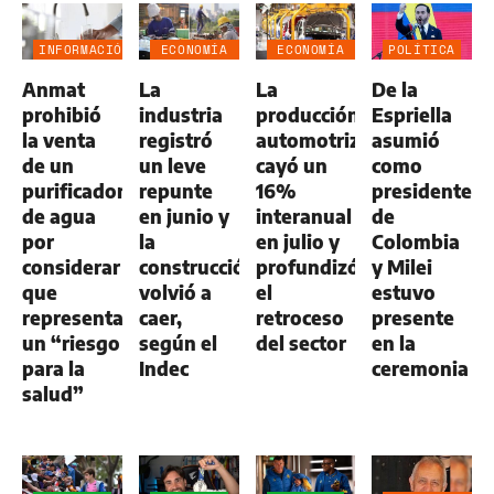
INFORMACIÓN
ECONOMÍA
ECONOMÍA
POLÍTICA
GENERAL
NEGOCIOS
NEGOCIOS
Anmat
La
La
De la
AGRO
AGRO
prohibió
industria
producción
Espriella
la venta
registró
automotriz
asumió
de un
un leve
cayó un
como
purificador
repunte
16%
presidente
de agua
en junio y
interanual
de
por
la
en julio y
Colombia
considerar
construcción
profundizó
y Milei
que
volvió a
el
estuvo
representa
caer,
retroceso
presente
un “riesgo
según el
del sector
en la
para la
Indec
ceremonia
salud”