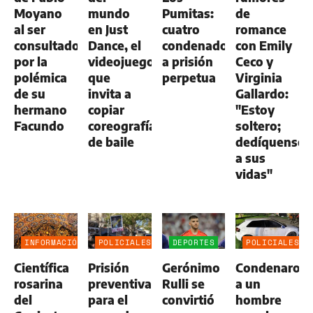
Moyano
mundo
Pumitas:
de
al ser
en Just
cuatro
romance
consultado
Dance, el
condenados
con Emily
por la
videojuego
a prisión
Ceco y
polémica
que
perpetua
Virginia
de su
invita a
Gallardo:
hermano
copiar
"Estoy
Facundo
coreografías
soltero;
de baile
dedíquense
a sus
vidas"
INFORMACIÓN
POLICIALES
DEPORTES
POLICIALES
GENERAL
Científica
Prisión
Gerónimo
Condenaron
rosarina
preventiva
Rulli se
a un
del
para el
convirtió
hombre