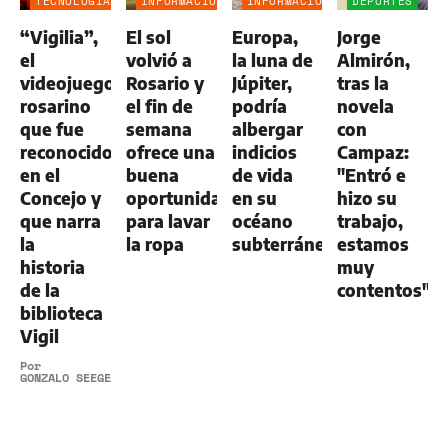
TECNOLOGÍA
INFORMACIÓN
INFORMACIÓN
DEPORTES
GENERAL
GENERAL
“Vigilia”,
El sol
Europa,
Jorge
el
volvió a
la luna de
Almirón,
videojuego
Rosario y
Júpiter,
tras la
rosarino
el fin de
podría
novela
que fue
semana
albergar
con
reconocido
ofrece una
indicios
Campaz:
en el
buena
de vida
"Entró e
Concejo y
oportunidad
en su
hizo su
que narra
para lavar
océano
trabajo,
la
la ropa
subterráneo
estamos
historia
muy
de la
contentos"
biblioteca
Vigil
Por
GONZALO SEEGER