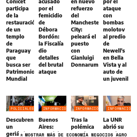
Conicet
acusado
en nuevo
por el
participa
por el
refuerzo
ataque
de la
femicidio
del
con
restauración
de
Manchester
bombas
de un
Débora
City:
molotov
templo
Bordón:
peleará el
al predio
de
la Fiscalía
puesto
de
Paraguay
dio
con
Newell's
que
detalles
Gianluigi
en Bella
busca ser
del brutal
Donnarumma
Vista y al
Patrimonio
ataque
auto de
Mundial
un juvenil
POLICIALES
INFORMACIÓN
INFORMACIÓN
INFORMACIÓN
GENERAL
GENERAL
GENERAL
Descubren
Buenos
Tras la
La UNR
un
Aires:
polémica
abrió su
geriátrico
manejaba
por el
propia
MOSTRAR
MÁS DE ECONOMÍA NEGOCIOS AGRO
»