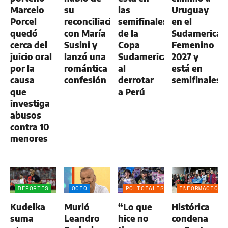
Marcelo
su
las
Uruguay
Porcel
reconciliación
semifinales
en el
quedó
con María
de la
Sudamerican
cerca del
Susini y
Copa
Femenino
juicio oral
lanzó una
Sudamericana
2027 y
por la
romántica
al
está en
causa
confesión
derrotar
semifinales
que
a Perú
investiga
abusos
contra 10
menores
DEPORTES
OCIO
POLICIALES
INFORMACIÓN
GENERAL
Kudelka
Murió
“Lo que
Histórica
suma
Leandro
hice no
condena