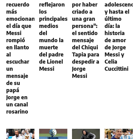
recuerdo
reflejaron
por haber
adolescencia
más
los
criado a
y hasta el
emocionante:
principales
una gran
último
el día que
medios
persona":
día: la
Messi
del
el sentido
historia
rompió
mundo la
mensaje
de amor
en llanto
muerte
del Chiqui
de Jorge
al
del padre
Tapia para
Messi y
escuchar
de Lionel
despedir a
Celia
un
Messi
Jorge
Cuccittini
mensaje
Messi
de su
papá
Jorge en
un canal
rosarino