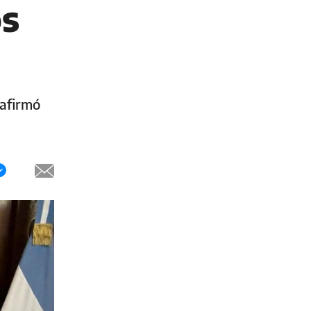
os
 afirmó