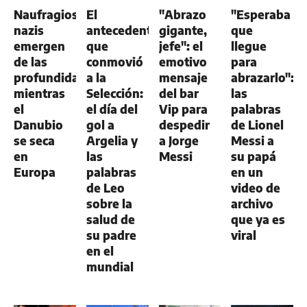
GENERAL
GENERAL
Naufragios
El
"Abrazo
"Esperaba
nazis
antecedente
gigante,
que
emergen
que
jefe": el
llegue
de las
conmovió
emotivo
para
profundidades
a la
mensaje
abrazarlo":
mientras
Selección:
del bar
las
el
el día del
Vip para
palabras
Danubio
gol a
despedir
de Lionel
se seca
Argelia y
a Jorge
Messi a
en
las
Messi
su papá
Europa
palabras
en un
de Leo
video de
sobre la
archivo
salud de
que ya es
su padre
viral
en el
mundial