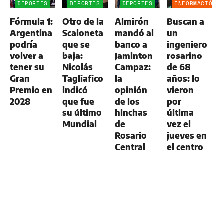
DEPORTES
DEPORTES
DEPORTES
INFORMACIÓN
GENERAL
Fórmula 1:
Otro de la
Almirón
Buscan a
Argentina
Scaloneta
mandó al
un
podría
que se
banco a
ingeniero
volver a
baja:
Jaminton
rosarino
tener su
Nicolás
Campaz:
de 68
Gran
Tagliafico
la
años: lo
Premio en
indicó
opinión
vieron
2028
que fue
de los
por
su último
hinchas
última
Mundial
de
vez el
Rosario
jueves en
Central
el centro