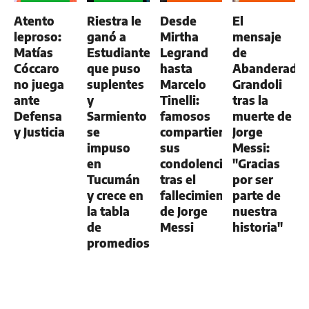
GENERAL
GENERAL
Atento
Riestra le
Desde
El
leproso:
ganó a
Mirtha
mensaje
Matías
Estudiantes,
Legrand
de
Cóccaro
que puso
hasta
Abanderado
no juega
suplentes
Marcelo
Grandoli
ante
y
Tinelli:
tras la
Defensa
Sarmiento
famosos
muerte de
y Justicia
se
compartieron
Jorge
impuso
sus
Messi:
en
condolencias
"Gracias
Tucumán
tras el
por ser
y crece en
fallecimiento
parte de
la tabla
de Jorge
nuestra
de
Messi
historia"
promedios