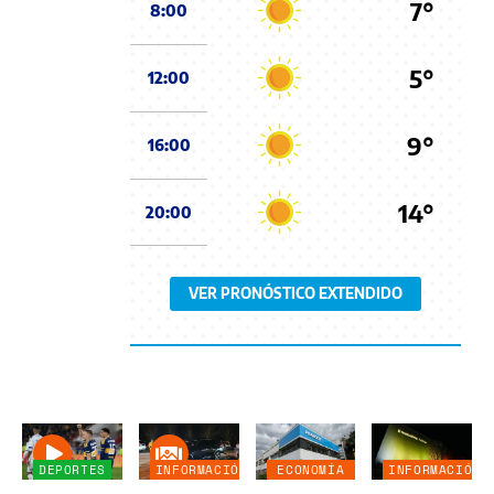
7°
8:00
5°
12:00
9°
16:00
14°
20:00
VER PRONÓSTICO EXTENDIDO
DEPORTES
INFORMACIÓN
ECONOMÍA
INFORMACIÓN
GENERAL
NEGOCIOS
GENERAL