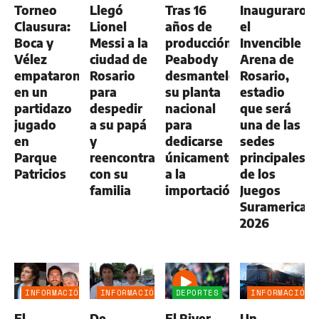
Torneo
Llegó
Tras 16
Inauguraron
AGRO
Clausura:
Lionel
años de
el
Boca y
Messi a la
producción,
Invencible
Vélez
ciudad de
Peabody
Arena de
empataron
Rosario
desmanteló
Rosario,
en un
para
su planta
estadio
partidazo
despedir
nacional
que será
jugado
a su papá
para
una de las
en
y
dedicarse
sedes
Parque
reencontrarse
únicamente
principales
Patricios
con su
a la
de los
familia
importación
Juegos
Suramerican
2026
INFORMACIÓN
INFORMACIÓN
DEPORTES
INFORMACIÓN
GENERAL
GENERAL
GENERAL
El
De
El River
Un