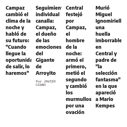
-
Campaz
Seguimiento
Central
Murió
ALDOSIVI
1
cambió el
individual
festejó
Miguel
clima de la
canalla:
por
Ignomiriello:
noche y
Campaz,
Campaz,
una
habló de
el dueño
el
huella
su futuro:
de las
hombre
imborrable
"Cuando
emociones
de la
en
llegue la
del
noche:
Central y
oportunidad
Gigante
armó el
padre de
de salir, lo
de
primero,
"la
haremos"
Arroyito
metió el
selección
segundo
fantasma"
Por
JAVIER
CIGNO
y cambió
en la que
los
apareció
murmullos
a Mario
por una
Kempes
ovación