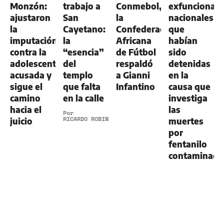
Monzón:
trabajo a
Conmebol,
exfuncionari
ajustaron
San
la
nacionales
la
Cayetano:
Confederación
que
imputación
la
Africana
habían
contra la
“esencia”
de Fútbol
sido
adolescente
del
respaldó
detenidas
acusada y
templo
a Gianni
en la
sigue el
que falta
Infantino
causa que
camino
en la calle
investiga
hacia el
las
Por
RICARDO ROBINS
juicio
muertes
por
fentanilo
contaminad