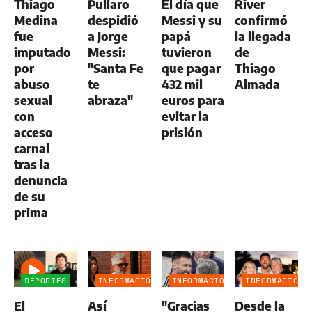
Thiago
Pullaro
El día que
River
Medina
despidió
Messi y su
confirmó
fue
a Jorge
papá
la llegada
imputado
Messi:
tuvieron
de
por
"Santa Fe
que pagar
Thiago
abuso
te
432 mil
Almada
sexual
abraza"
euros para
con
evitar la
acceso
prisión
carnal
tras la
denuncia
de su
prima
DEPORTES
INFORMACIÓN
INFORMACIÓN
INFORMACIÓN
GENERAL
GENERAL
GENERAL
El
Así
"Gracias
Desde la