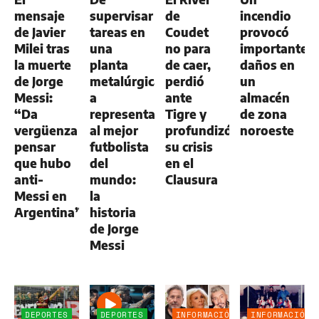
mensaje
supervisar
de
incendio
de Javier
tareas en
Coudet
provocó
Milei tras
una
no para
importantes
la muerte
planta
de caer,
daños en
de Jorge
metalúrgica
perdió
un
Messi:
a
ante
almacén
“Da
representar
Tigre y
de zona
vergüenza
al mejor
profundizó
noroeste
pensar
futbolista
su crisis
que hubo
del
en el
anti-
mundo:
Clausura
Messi en
la
Argentina”
historia
de Jorge
Messi
DEPORTES
DEPORTES
INFORMACIÓN
INFORMACIÓN