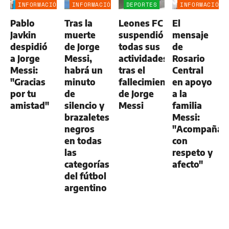
INFORMACIÓN
INFORMACIÓN
DEPORTES
INFORMACIÓN
GENERAL
GENERAL
GENERAL
Pablo
Tras la
Leones FC
El
Javkin
muerte
suspendió
mensaje
despidió
de Jorge
todas sus
de
a Jorge
Messi,
actividades
Rosario
Messi:
habrá un
tras el
Central
"Gracias
minuto
fallecimiento
en apoyo
por tu
de
de Jorge
a la
amistad"
silencio y
Messi
familia
brazaletes
Messi:
negros
"Acompaña
en todas
con
las
respeto y
categorías
afecto"
del fútbol
argentino