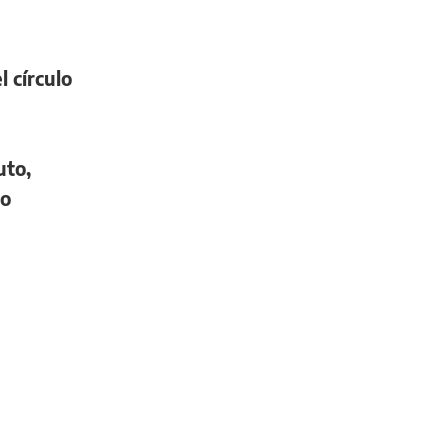
l círculo
uto,
co