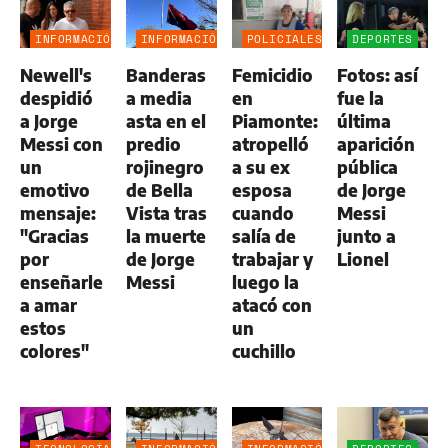
INFORMACIÓN
INFORMACIÓN
POLICIALES
DEPORTES
GENERAL
GENERAL
Newell's
Banderas
Femicidio
Fotos: así
despidió
a media
en
fue la
a Jorge
asta en el
Piamonte:
última
Messi con
predio
atropelló
aparición
un
rojinegro
a su ex
pública
emotivo
de Bella
esposa
de Jorge
mensaje:
Vista tras
cuando
Messi
"Gracias
la muerte
salía de
junto a
por
de Jorge
trabajar y
Lionel
enseñarle
Messi
luego la
a amar
atacó con
estos
un
colores"
cuchillo