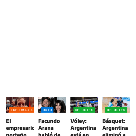
INFORMACIÓN
OCIO
DEPORTES
DEPORTES
GENERAL
El
Facundo
Vóley:
Básquet:
empresario
Arana
Argentina
Argentina
porteño
habló de
está en
eliminó a