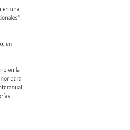
a en una
ionales",
o, en
rio en la
enor para
interanual
orías