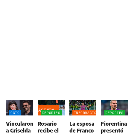
AGENDA
OCIO
DEPORTES
INFORMACIÓN
DEPORTES
GENERAL
Vincularon
Rosario
La esposa
Fiorentina
a Griselda
recibe el
de Franco
presentó