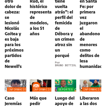
otro
Rud, el
tiene
en Santa
dolor de
histórico
vuelta
Fe: por
cabeza:
representante
atrás”: el
primera
se
de
perfil del
vez
lesionó
modelos,
femicida
juzgaron
Nicolás
a los 51
de
el
Goitea y
años
Débora y
abandono
es baja
un crimen
de
para los
atroz sin
menores
próximos
un
como
partidos
porqué
delitos de
de
lesa
Por
BRUNO BETTIOL
Newell's
humanidad
INFORMACIÓN
INFORMACIÓN
DEPORTES
INFORMACIÓN
GENERAL
GENERAL
GENERAL
Caso
Más que
Luego del
Liberaron
Jeremías
pedir
apoyo de
a las dos