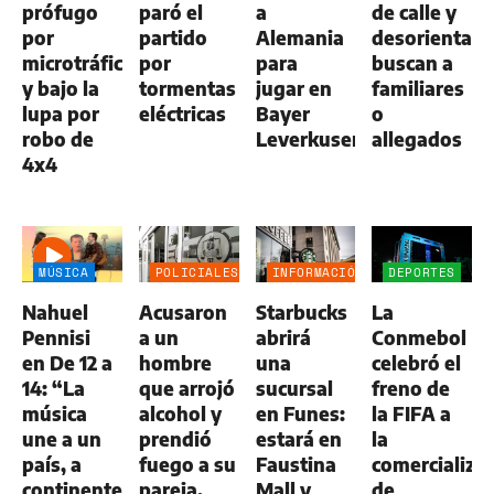
prófugo
paró el
a
de calle y
por
partido
Alemania
desorientada
microtráfico
por
para
buscan a
y bajo la
tormentas
jugar en
familiares
lupa por
eléctricas
Bayer
o
robo de
Leverkusen
allegados
4x4
MÚSICA
POLICIALES
INFORMACIÓN
DEPORTES
GENERAL
Nahuel
Acusaron
Starbucks
La
Pennisi
a un
abrirá
Conmebol
en De 12 a
hombre
una
celebró el
14: “La
que arrojó
sucursal
freno de
música
alcohol y
en Funes:
la FIFA a
une a un
prendió
estará en
la
país, a
fuego a su
Faustina
comercializa
continentes
pareja,
Mall y
de