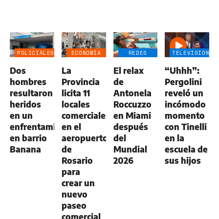
POLICIALES
ECONOMÍA
REDES
TELEVISIÓN
NEGOCIOS
SOCIALES
Dos
La
El relax
“Uhhh”:
AGRO
hombres
Provincia
de
Pergolini
resultaron
licita 11
Antonela
reveló un
heridos
locales
Roccuzzo
incómodo
en un
comerciales
en Miami
momento
enfrentamiento
en el
después
con Tinelli
en barrio
aeropuerto
del
en la
Banana
de
Mundial
escuela de
Rosario
2026
sus hijos
para
crear un
nuevo
paseo
comercial