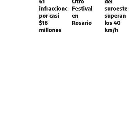
61
Otro
del
infracciones
Festival
suroeste
por casi
en
superan
$16
Rosario
los 40
millones
km/h