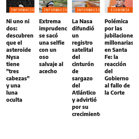
INFORMACIÓN
INFORMACIÓN
INFORMACIÓN
ECONOMÍA
GENERAL
GENERAL
GENERAL
NEGOCIOS
Ni uno ni
Extrema
La Nasa
Polémica
AGRO
dos:
imprudencia:
difundió
por las
descubren
se sacó
un
jubilaciones
que el
una selfie
registro
millonarias
asteroide
con un
satelital
en Santa
Nysa
oso
del
Fe: la
tiene
salvaje al
cinturón
reacción
"tres
acecho
de
del
cabezas"
sargazo
Gobierno
y una
del
al fallo de
luna
Atlántico
la Corte
oculta
y advirtió
por su
crecimiento