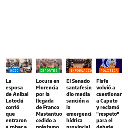
OCIO
DEPORTES
INFORMACIÓN
POLÍTICA
GENERAL
La
Locura en
El Senado
Fisfe
esposa
Florencia
santafesino
volvió a
de Aníbal
por la
dio media
cuestionar
Lotocki
llegada
sanción a
a Caputo
contó
de Franco
la
y reclamó
que
Mastantuono,
emergencia
"respeto"
entraron
cedido a
hídrica
para el
a robar a
préstamo
provincial
debate