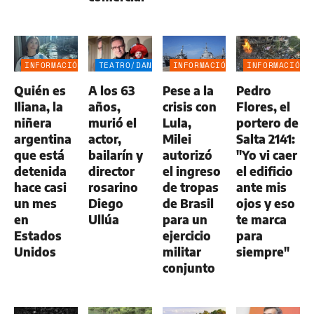
INFORMACIÓN
TEATRO/DANZA
INFORMACIÓN
INFORMACIÓN
GENERAL
GENERAL
GENERAL
Quién es
A los 63
Pese a la
Pedro
Iliana, la
años,
crisis con
Flores, el
niñera
murió el
Lula,
portero de
argentina
actor,
Milei
Salta 2141:
que está
bailarín y
autorizó
"Yo vi caer
detenida
director
el ingreso
el edificio
hace casi
rosarino
de tropas
ante mis
un mes
Diego
de Brasil
ojos y eso
en
Ullúa
para un
te marca
Estados
ejercicio
para
Unidos
militar
siempre"
conjunto