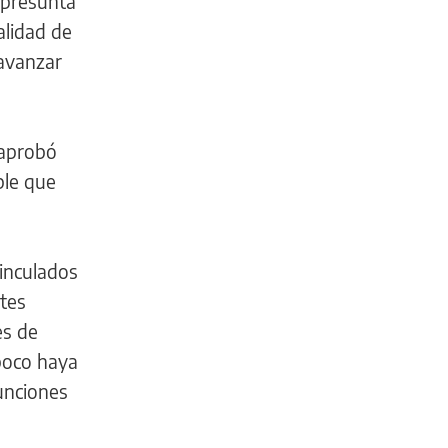
a presunta
alidad de
 avanzar
 aprobó
ble que
vinculados
ntes
es de
mpoco haya
unciones