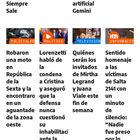
Siempre
artificial
Sale
Gemini
POLICIALES
POLÍTICA
TELEVISIÓN
INFORMACIÓN
GENERAL
Robaron
Lorenzetti
Quiénes
Sentido
una moto
habló de
serán los
homenaje
en
la
invitados
a las
República
condena
de Mirtha
víctimas
de la
a Cristina
Legrand
de Salta
Sexta y la
y aseguró
y Juana
2141 con
encontraron
que la
Viale este
un
en un
defensa
fin de
minuto
aguantadero
nunca
semana
de
de la zona
cuestionó
silencio:
oeste
su
“Nadie
inhabilitación
fue preso
ante la
por lo