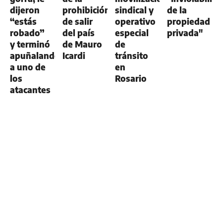
dijeron
prohibición
sindical y
de la
“estás
de salir
operativo
propiedad
robado”
del país
especial
privada"
y terminó
de Mauro
de
apuñalando
Icardi
tránsito
a uno de
en
los
Rosario
atacantes