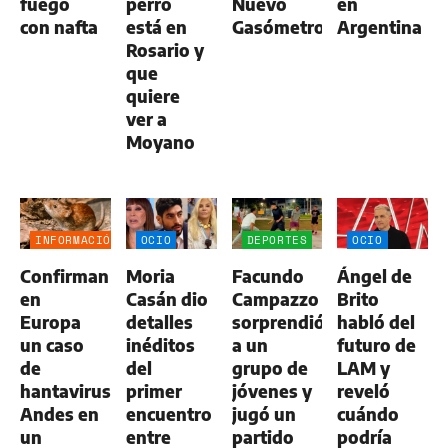
fuego
perro
Nuevo
en
con nafta
está en
Gasómetro
Argentina
Rosario y
que
quiere
ver a
Moyano
INFORMACIÓN
OCIO
DEPORTES
OCIO
GENERAL
Confirman
Moria
Facundo
Ángel de
en
Casán dio
Campazzo
Brito
Europa
detalles
sorprendió
habló del
un caso
inéditos
a un
futuro de
de
del
grupo de
LAM y
hantavirus
primer
jóvenes y
reveló
Andes en
encuentro
jugó un
cuándo
un
entre
partido
podría