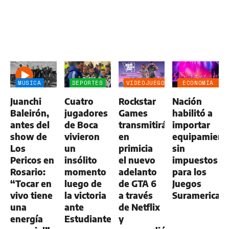
MÚSICA
DEPORTES
VIDEOJUEGOS
ECONOMÍA
NEGOCIOS
Juanchi
Cuatro
Rockstar
Nación
AGRO
Baleirón,
jugadores
Games
habilitó a
antes del
de Boca
transmitirá
importar
show de
vivieron
en
equipamient
Los
un
primicia
sin
Pericos en
insólito
el nuevo
impuestos
Rosario:
momento
adelanto
para los
“Tocar en
luego de
de GTA 6
Juegos
vivo tiene
la victoria
a través
Suramerican
una
ante
de Netflix
energía
Estudiantes
y