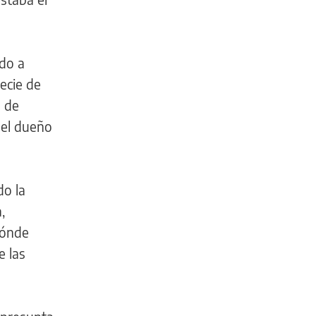
do a
pecie de
l de
del dueño
do la
,
dónde
e las