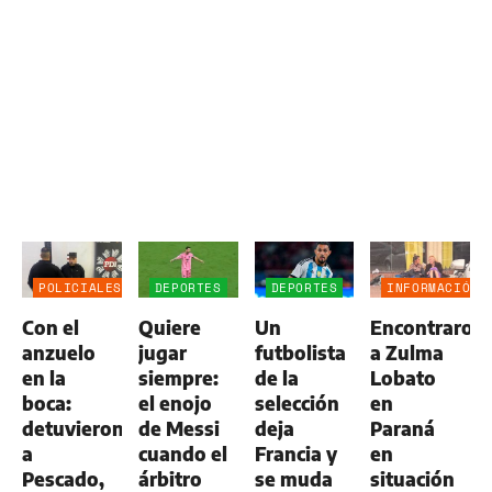
POLICIALES
DEPORTES
DEPORTES
INFORMACIÓN
GENERAL
Con el
Quiere
Un
Encontraron
anzuelo
jugar
futbolista
a Zulma
en la
siempre:
de la
Lobato
boca:
el enojo
selección
en
detuvieron
de Messi
deja
Paraná
a
cuando el
Francia y
en
Pescado,
árbitro
se muda
situación