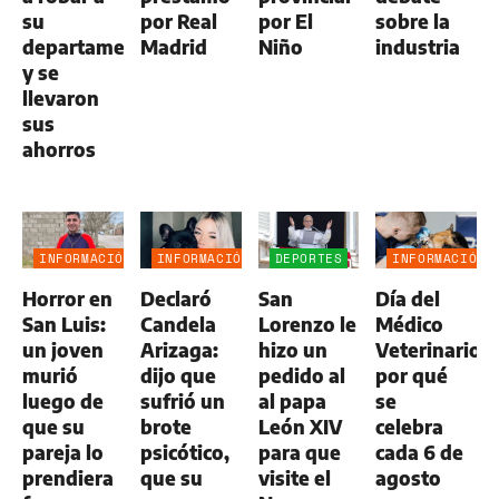
su
por Real
por El
sobre la
departamento
Madrid
Niño
industria
y se
llevaron
sus
ahorros
INFORMACIÓN
INFORMACIÓN
DEPORTES
INFORMACIÓN
GENERAL
GENERAL
GENERAL
Horror en
Declaró
San
Día del
San Luis:
Candela
Lorenzo le
Médico
un joven
Arizaga:
hizo un
Veterinario:
murió
dijo que
pedido al
por qué
luego de
sufrió un
al papa
se
que su
brote
León XIV
celebra
pareja lo
psicótico,
para que
cada 6 de
prendiera
que su
visite el
agosto