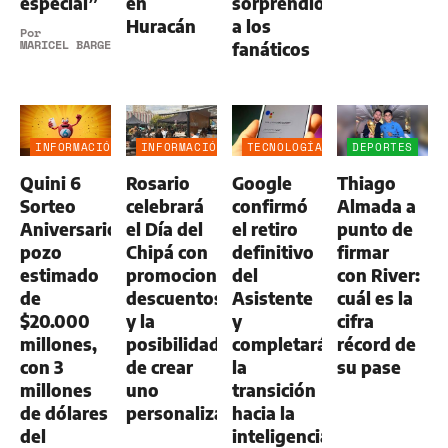
especial”
en
sorprendió
Huracán
a los
Por
MARICEL BARGERI
fanáticos
INFORMACIÓN
INFORMACIÓN
TECNOLOGÍA
DEPORTES
GENERAL
GENERAL
Quini 6
Rosario
Google
Thiago
Sorteo
celebrará
confirmó
Almada a
Aniversario:
el Día del
el retiro
punto de
pozo
Chipá con
definitivo
firmar
estimado
promociones,
del
con River:
de
descuentos
Asistente
cuál es la
$20.000
y la
y
cifra
millones,
posibilidad
completará
récord de
con 3
de crear
la
su pase
millones
uno
transición
de dólares
personalizado
hacia la
del
inteligencia