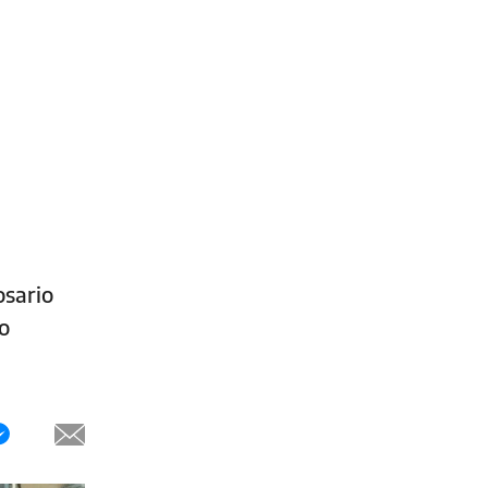
osario
o