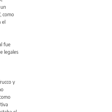
 un
", como
 el
al fue
e legales
rucco y
mo
 como
tiva
estaba el