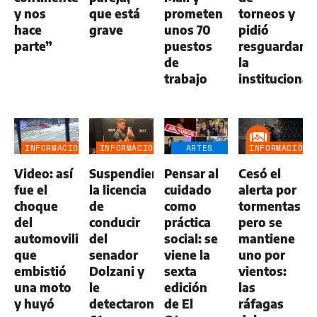
y nos
que está
prometen
torneos y
hace
grave
unos 70
pidió
parte”
puestos
resguardar
de
la
trabajo
institucional
INFORMACIÓN
INFORMACIÓN
ARTES
INFORMACIÓN
GENERAL
GENERAL
ESCÉNICAS
GENERAL
Video: así
Suspendieron
Pensar al
Cesó el
fue el
la licencia
cuidado
alerta por
choque
de
como
tormentas
del
conducir
práctica
pero se
automovilista
del
social: se
mantiene
que
senador
viene la
uno por
embistió
Dolzani y
sexta
vientos:
una moto
le
edición
las
y huyó
detectaron
de El
ráfagas