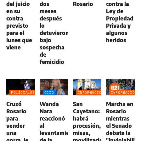
del juicio
dos
Rosario
contra la
en su
meses
Ley de
contra
después
Propiedad
previsto
lo
Privada y
para el
detuvieron
algunos
lunes que
bajo
heridos
viene
sospecha
de
femicidio
POLICIALES
OCIO
INFORMACIÓN
INFORMACIÓN
GENERAL
GENERAL
Cruzó
Wanda
San
Marcha en
Rosario
Nara
Cayetano:
Rosario
para
reaccionó
habrá
mientras
vender
al
procesión,
el Senado
una
levantamiento
misas,
debate la
gorra, le
de la
movilización
"Inviolabilid