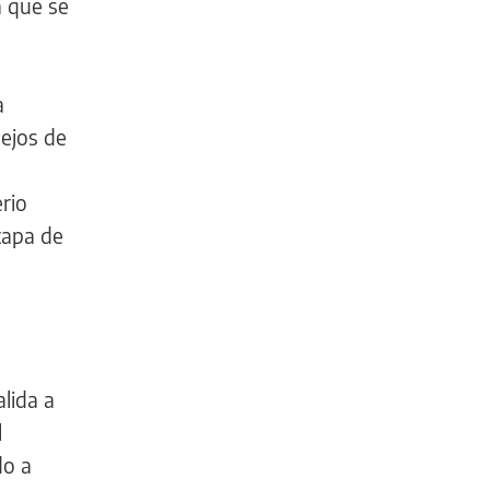
a que se
a
nejos de
rio
tapa de
alida a
l
do a