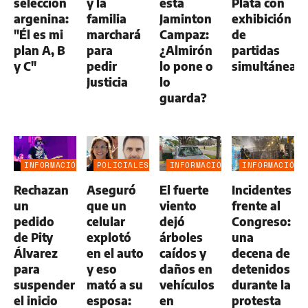
selección
y la
está
Plata con
argenina:
familia
Jaminton
exhibición
"Él es mi
marchará
Campaz:
de
plan A, B
para
¿Almirón
partidas
y C"
pedir
lo pone o
simultáneas
Justicia
lo
guarda?
INFORMACIÓN
POLICIALES
INFORMACIÓN
INFORMACIÓN
GENERAL
GENERAL
GENERAL
Rechazan
Aseguró
El fuerte
Incidentes
un
que un
viento
frente al
pedido
celular
dejó
Congreso:
de Pity
explotó
árboles
una
Álvarez
en el auto
caídos y
decena de
para
y eso
daños en
detenidos
suspender
mató a su
vehículos
durante la
el inicio
esposa:
en
protesta