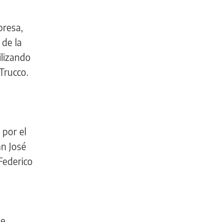
presa,
 de la
ilizando
Trucco.
a
 por el
an José
Federico
de