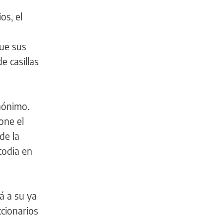
os, el
que sus
e casillas
nónimo.
one el
de la
todia en
á a su ya
cionarios