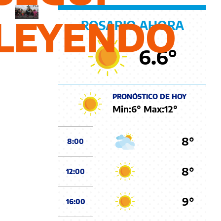
RICARDO ROBINS
LEYENDO
ROSARIO AHORA
6.6
°
PRONÓSTICO DE HOY
Min:
6
° Max:
12
°
8°
8:00
8°
12:00
9°
16:00