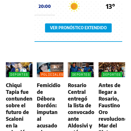
13°
20:00
VER PRONÓSTICO EXTENDIDO
DEPORTES
POLICIALES
DEPORTES
DEPORTES
Chiqui
Femicidio
Rosario
Antes de
Tapia fue
de
Central
llegar a
contundente
Débora
entregó
Rosario,
sobre el
Bordón:
la lista de
Faustino
futuro de
imputan
convocados
Oro
Scaloni
al
ante
revolucionó
en la
acusado
Aldosivi y
Mar del