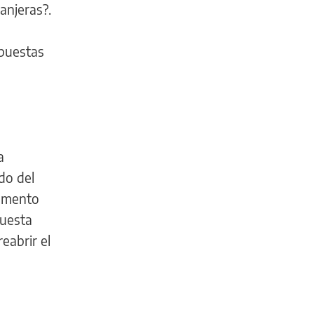
anjeras?.
spuestas
a
do del
egmento
puesta
eabrir el