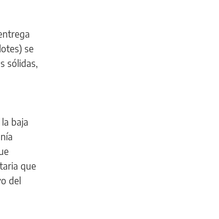
 entrega
lotes) se
 sólidas,
la baja
enía
que
taria que
yo del