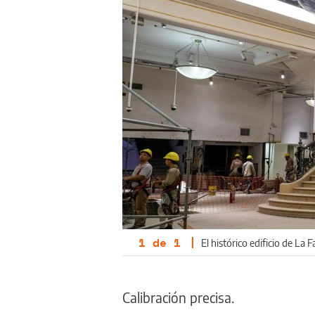
1
de
1
|
El histórico edificio de La F
Calibración precisa.