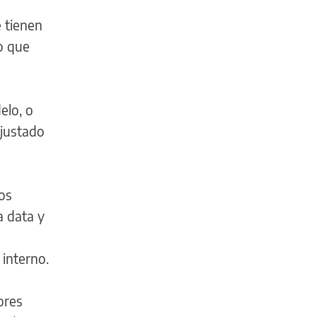
 tienen
lo que
elo, o
ajustado
eos
a data y
 interno.
ores