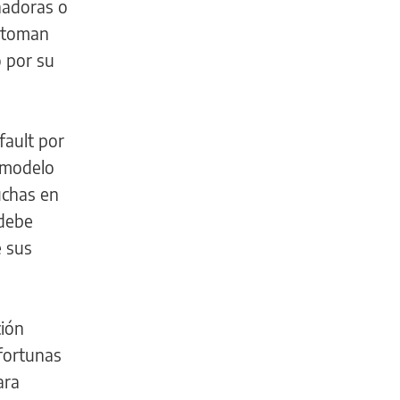
nadoras o
e toman
 por su
fault por
 modelo
uchas en
 debe
e sus
ción
 fortunas
ara