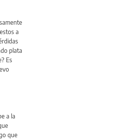
osamente
estos a
érdidas
ndo plata
e? Es
uevo
be a la
que
lgo que