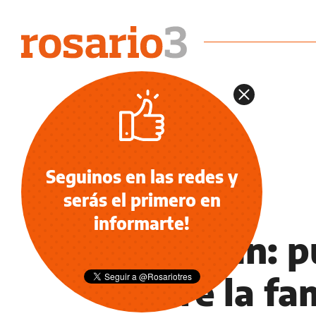
Seguinos en las redes y
serás el primero en
ECONOMÍA NEGOCIOS AGRO
informarte!
Run Run: p
entre la fa