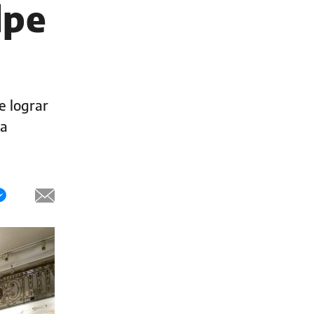
lpe
e lograr
la