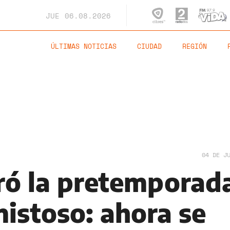
JUE
06.08.2026
ÚLTIMAS NOTICIAS
CIUDAD
REGIÓN
04 DE J
rró la pretemporad
mistoso: ahora se