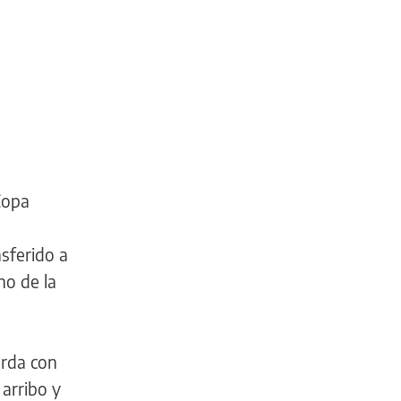
Copa
sferido a
ho de la
arda con
arribo y