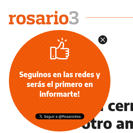
Seguinos en las redes y
serás el primero en
DEPORTES
informarte!
Central ce
con otro a