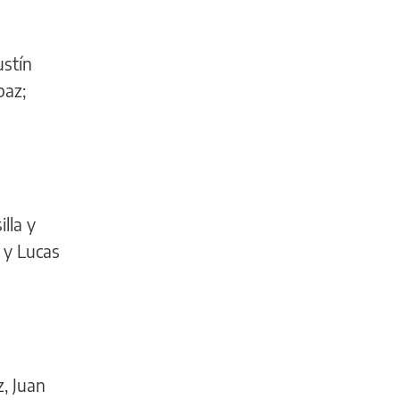
ustín
paz;
lla y
 y Lucas
, Juan