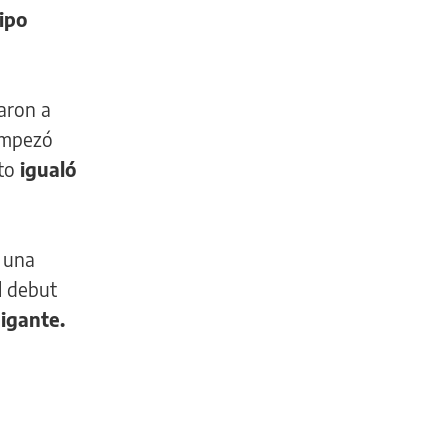
ipo
aron a
 empezó
nto
igualó
n una
l debut
Gigante.