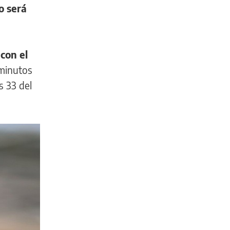
o será
ó
con el
 minutos
s 33 del