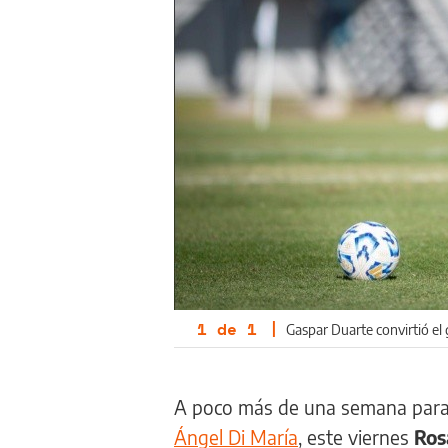
1
de
1
|
Gaspar Duarte convirtió el 
A poco más de una semana para e
Ángel Di María
, este viernes
Ros