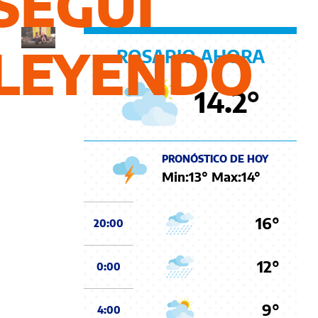
SEGUÍ
allegados
LEYENDO
ROSARIO AHORA
14.2
°
PRONÓSTICO DE HOY
Min:
13
° Max:
14
°
16°
20:00
12°
0:00
9°
4:00