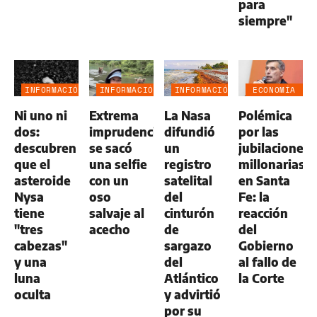
para
siempre"
INFORMACIÓN
INFORMACIÓN
INFORMACIÓN
ECONOMÍA
GENERAL
GENERAL
GENERAL
NEGOCIOS
Ni uno ni
Extrema
La Nasa
Polémica
AGRO
dos:
imprudencia:
difundió
por las
descubren
se sacó
un
jubilaciones
que el
una selfie
registro
millonarias
asteroide
con un
satelital
en Santa
Nysa
oso
del
Fe: la
tiene
salvaje al
cinturón
reacción
"tres
acecho
de
del
cabezas"
sargazo
Gobierno
y una
del
al fallo de
luna
Atlántico
la Corte
oculta
y advirtió
por su