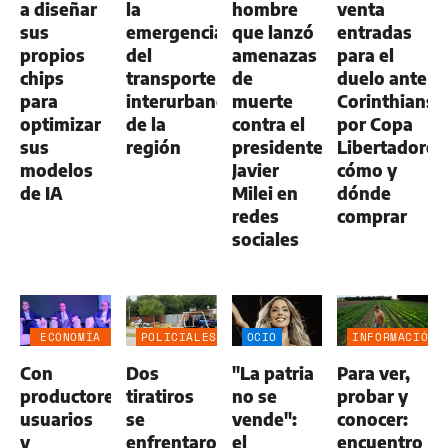
a diseñar
la
hombre
venta
sus
emergencia
que lanzó
entradas
propios
del
amenazas
para el
chips
transporte
de
duelo ante
para
interurbano
muerte
Corinthians
optimizar
de la
contra el
por Copa
sus
región
presidente
Libertadores
modelos
Javier
cómo y
de IA
Milei en
dónde
redes
comprar
sociales
ECONOMÍA
POLICIALES
OCIO
INFORMACIÓN
NEGOCIOS
GENERAL
Con
Dos
"La patria
Para ver,
AGRO
productores,
tiratiros
no se
probar y
usuarios
se
vende":
conocer:
y
enfrentaron
el
encuentro