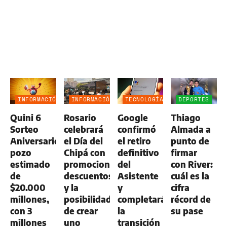
INFORMACIÓN
INFORMACIÓN
TECNOLOGÍA
DEPORTES
GENERAL
GENERAL
Quini 6
Rosario
Google
Thiago
Sorteo
celebrará
confirmó
Almada a
Aniversario:
el Día del
el retiro
punto de
pozo
Chipá con
definitivo
firmar
estimado
promociones,
del
con River:
de
descuentos
Asistente
cuál es la
$20.000
y la
y
cifra
millones,
posibilidad
completará
récord de
con 3
de crear
la
su pase
millones
uno
transición