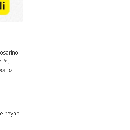
 rosarino
l's,
or lo
l
que hayan