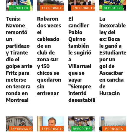
DEPORTES
INFORMACIÓN
INFORMACIÓN
DEPORTES
GENERAL
GENERAL
Tenis:
Robaron
El
La
Navone
dos veces
canciller
inexorable
remontó
el
Pablo
ley del
un
cableado
Quirno
ex: Boca
partidazo
de un
también
le ganó a
y Tirante
club de
le sugirió
Estudiantes
dio el
zona sur
a
por un
golpe ante
y 150
Villarruel
gol de
Fritz para
chicos se
que se
Ascacibar
meterse
quedaron
vaya:
en cancha
en tercera
sin
"Siempre
de
ronda en
entrenar
intentó
Huracán
Montreal
desestabilizar"
INFORMACIÓN
INFORMACIÓN
DEPORTES
ECONOMÍA