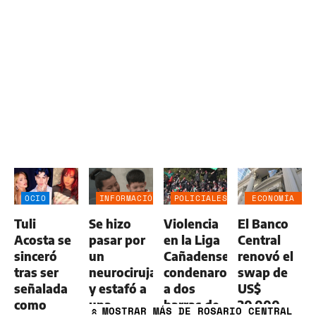
OCIO
INFORMACIÓN
POLICIALES
ECONOMÍA
GENERAL
NEGOCIOS
Tuli
Se hizo
Violencia
El Banco
AGRO
Acosta se
pasar por
en la Liga
Central
sinceró
un
Cañadense:
renovó el
tras ser
neurocirujano
condenaron
swap de
señalada
y estafó a
a dos
US$
como
una
barras de
20.000
MOSTRAR
MÁS DE ROSARIO CENTRAL
»