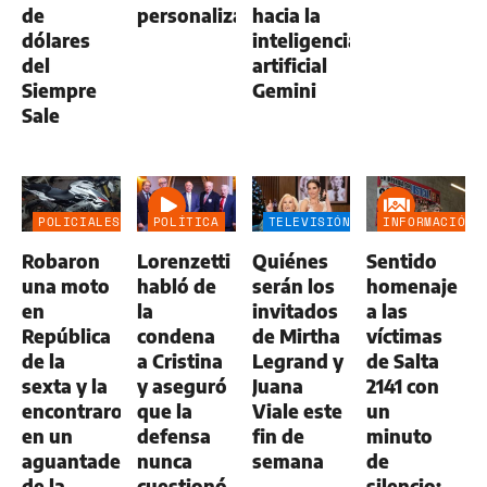
de
personalizado
hacia la
dólares
inteligencia
del
artificial
Siempre
Gemini
Sale
POLICIALES
POLÍTICA
TELEVISIÓN
INFORMACIÓN
GENERAL
Robaron
Lorenzetti
Quiénes
Sentido
una moto
habló de
serán los
homenaje
en
la
invitados
a las
República
condena
de Mirtha
víctimas
de la
a Cristina
Legrand y
de Salta
sexta y la
y aseguró
Juana
2141 con
encontraron
que la
Viale este
un
en un
defensa
fin de
minuto
aguantadero
nunca
semana
de
de la
cuestionó
silencio: