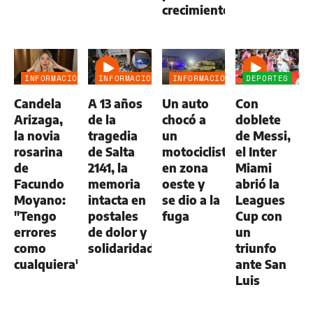
crecimiento
INFORMACIÓN
INFORMACIÓN
INFORMACIÓN
DEPORTES
GENERAL
GENERAL
GENERAL
Candela
A 13 años
Un auto
Con
Arizaga,
de la
chocó a
doblete
la novia
tragedia
un
de Messi,
rosarina
de Salta
motociclista
el Inter
de
2141, la
en zona
Miami
Facundo
memoria
oeste y
abrió la
Moyano:
intacta en
se dio a la
Leagues
"Tengo
postales
fuga
Cup con
errores
de dolor y
un
como
solidaridad
triunfo
cualquiera"
ante San
Luis