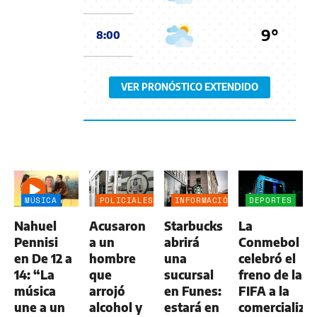
9°
8:00
VER PRONÓSTICO EXTENDIDO
MÚSICA
POLICIALES
INFORMACIÓN
DEPORTES
GENERAL
Nahuel
Acusaron
Starbucks
La
Pennisi
a un
abrirá
Conmebol
en De 12 a
hombre
una
celebró el
14: “La
que
sucursal
freno de la
música
arrojó
en Funes:
FIFA a la
une a un
alcohol y
estará en
comercializa