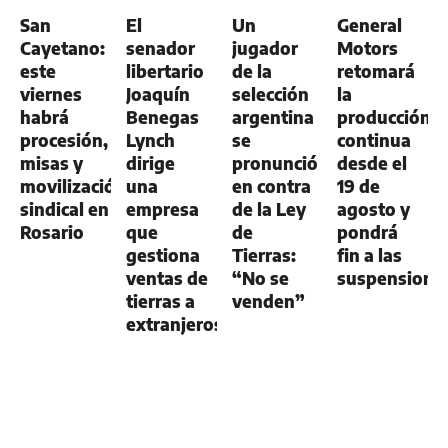
GENERAL
GENERAL
NEGOCIOS
San
El
Un
General
AGRO
Cayetano:
senador
jugador
Motors
este
libertario
de la
retomará
viernes
Joaquín
selección
la
habrá
Benegas
argentina
producción
procesión,
Lynch
se
continua
misas y
dirige
pronunció
desde el
movilización
una
en contra
19 de
sindical en
empresa
de la Ley
agosto y
Rosario
que
de
pondrá
gestiona
Tierras:
fin a las
ventas de
“No se
suspensione
tierras a
venden”
extranjeros