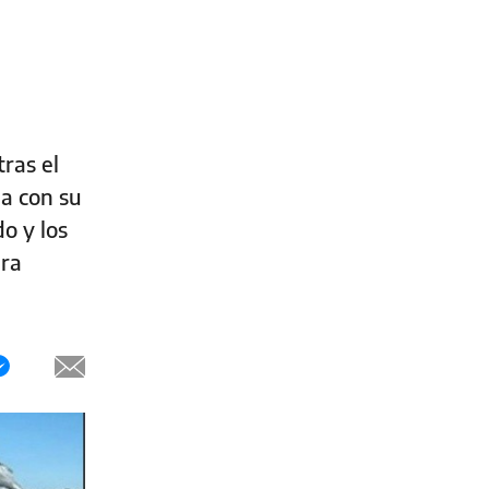
ras el
a con su
o y los
ara