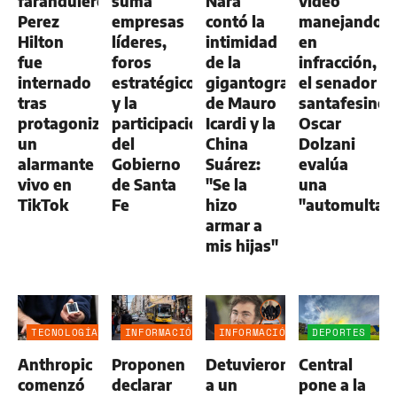
farandulero
suma
Nara
video
Perez
empresas
contó la
manejando
Hilton
líderes,
intimidad
en
fue
foros
de la
infracción,
internado
estratégicos
gigantografía
el senador
tras
y la
de Mauro
santafesino
protagonizar
participación
Icardi y la
Oscar
un
del
China
Dolzani
alarmante
Gobierno
Suárez:
evalúa
vivo en
de Santa
"Se la
una
TikTok
Fe
hizo
"automulta"
armar a
mis hijas"
TECNOLOGÍA
INFORMACIÓN
INFORMACIÓN
DEPORTES
GENERAL
GENERAL
Anthropic
Proponen
Detuvieron
Central
comenzó
declarar
a un
pone a la