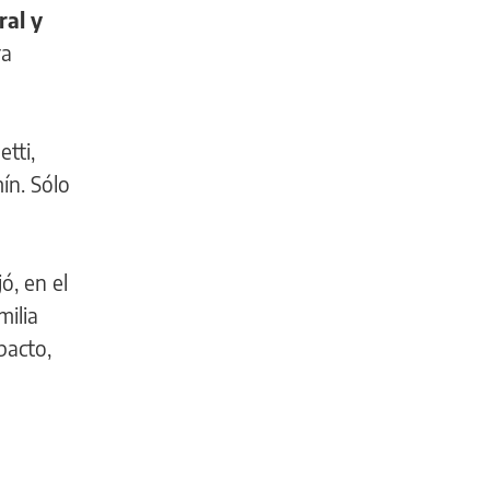
ral y
ra
tti,
ín. Sólo
ó, en el
milia
pacto,