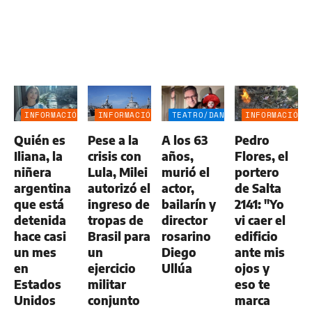
INFORMACIÓN
INFORMACIÓN
TEATRO/DANZA
INFORMACIÓN
GENERAL
GENERAL
GENERAL
Quién es
Pese a la
A los 63
Pedro
Iliana, la
crisis con
años,
Flores, el
niñera
Lula, Milei
murió el
portero
argentina
autorizó el
actor,
de Salta
que está
ingreso de
bailarín y
2141: "Yo
detenida
tropas de
director
vi caer el
hace casi
Brasil para
rosarino
edificio
un mes
un
Diego
ante mis
en
ejercicio
Ullúa
ojos y
Estados
militar
eso te
Unidos
conjunto
marca