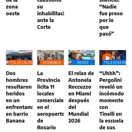
zona
su
“Nadie
oeste
inhabilitación
fue preso
ante la
por lo
Corte
que
pasó”
POLICIALES
ECONOMÍA
REDES
TELEVISIÓN
NEGOCIOS
SOCIALES
Dos
La
El relax de
“Uhhh”:
AGRO
hombres
Provincia
Antonela
Pergolini
resultaron
licita 11
Roccuzzo
reveló un
heridos
locales
en Miami
incómodo
en un
comerciales
después
momento
enfrentamiento
en el
del
con
en barrio
aeropuerto
Mundial
Tinelli en
Banana
de
2026
la escuela
Rosario
de sus