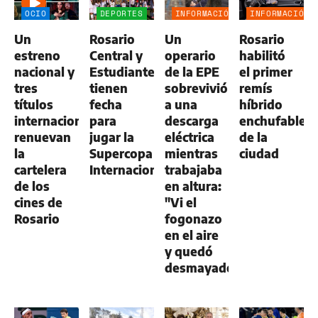
OCIO
DEPORTES
INFORMACIÓN
INFORMACIÓN
GENERAL
GENERAL
Un
Rosario
Un
Rosario
estreno
Central y
operario
habilitó
nacional y
Estudiantes
de la EPE
el primer
tres
tienen
sobrevivió
remís
títulos
fecha
a una
híbrido
internacionales
para
descarga
enchufable
renuevan
jugar la
eléctrica
de la
la
Supercopa
mientras
ciudad
cartelera
Internacional
trabajaba
de los
en altura:
cines de
"Vi el
Rosario
fogonazo
en el aire
y quedó
desmayado"