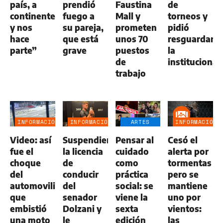
país, a
prendió
Faustina
de
continentes
fuego a
Mall y
torneos y
y nos
su pareja,
prometen
pidió
hace
que está
unos 70
resguardar
parte”
grave
puestos
la
de
institucional
trabajo
INFORMACIÓN
INFORMACIÓN
ARTES
INFORMACIÓN
GENERAL
GENERAL
ESCÉNICAS
GENERAL
Video: así
Suspendieron
Pensar al
Cesó el
fue el
la licencia
cuidado
alerta por
choque
de
como
tormentas
del
conducir
práctica
pero se
automovilista
del
social: se
mantiene
que
senador
viene la
uno por
embistió
Dolzani y
sexta
vientos:
una moto
le
edición
las