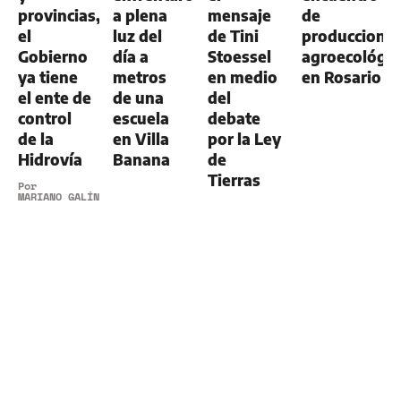
provincias,
a plena
mensaje
de
el
luz del
de Tini
produccione
Gobierno
día a
Stoessel
agroecológic
ya tiene
metros
en medio
en Rosario
el ente de
de una
del
control
escuela
debate
de la
en Villa
por la Ley
Hidrovía
Banana
de
Tierras
Por
MARIANO GALÍNDEZ