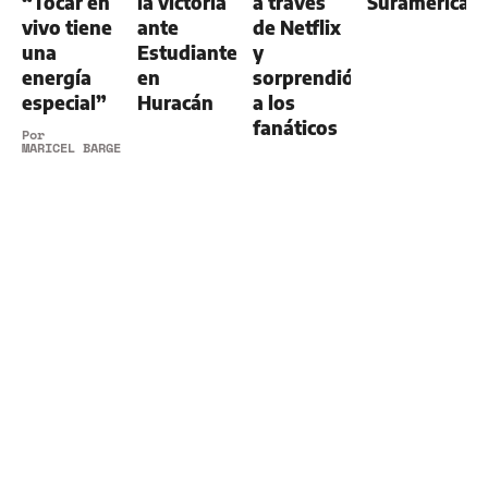
“Tocar en
la victoria
a través
Suramerican
vivo tiene
ante
de Netflix
una
Estudiantes
y
energía
en
sorprendió
especial”
Huracán
a los
fanáticos
Por
MARICEL BARGERI