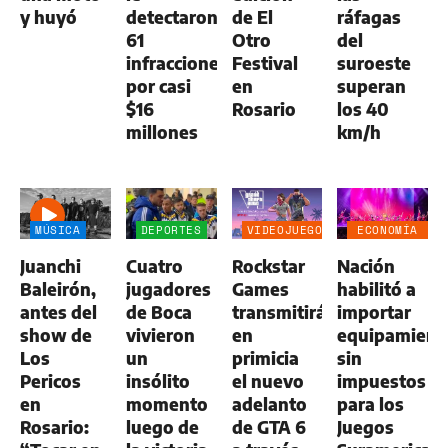
y huyó
detectaron
de El
ráfagas
61
Otro
del
infracciones
Festival
suroeste
por casi
en
superan
$16
Rosario
los 40
millones
km/h
MÚSICA
DEPORTES
VIDEOJUEGOS
ECONOMÍA
NEGOCIOS
Juanchi
Cuatro
Rockstar
Nación
AGRO
Baleirón,
jugadores
Games
habilitó a
antes del
de Boca
transmitirá
importar
show de
vivieron
en
equipamient
Los
un
primicia
sin
Pericos
insólito
el nuevo
impuestos
en
momento
adelanto
para los
Rosario:
luego de
de GTA 6
Juegos