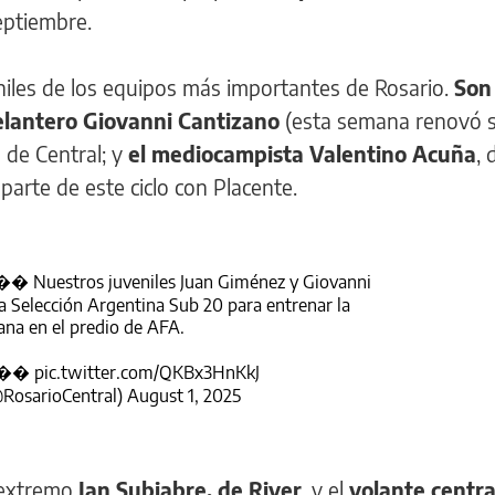
septiembre.
niles de los equipos más importantes de Rosario.
Son 
elantero Giovanni Cantizano
(esta semana renovó 
l de Central; y
el mediocampista Valentino Acuña
, 
parte de este ciclo con Placente.
estros juveniles Juan Giménez y Giovanni
a Selección Argentina Sub 20 para entrenar la
na en el predio de AFA.
����
pic.twitter.com/QKBx3HnKkJ
@RosarioCentral)
August 1, 2025
l extremo
Ian Subiabre, de River
, y el
volante centra