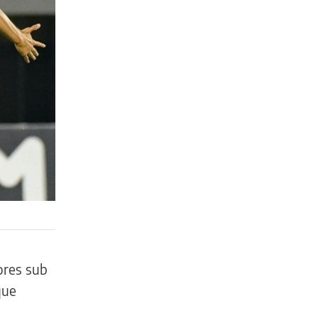
dores sub
que