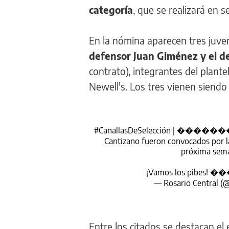
categoría
, que se realizará en 
En la nómina aparecen tres juve
defensor Juan Giménez y el d
contrato), integrantes del plante
Newell's. Los tres vienen siendo 
#CanallasDeSelección
| �������� Nu
Cantizano fueron convocados por l
próxima sema
¡Vamos los pibes! 
— Rosario Central (
Entre los citados se destacan e