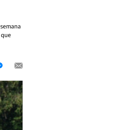
a semana
, que