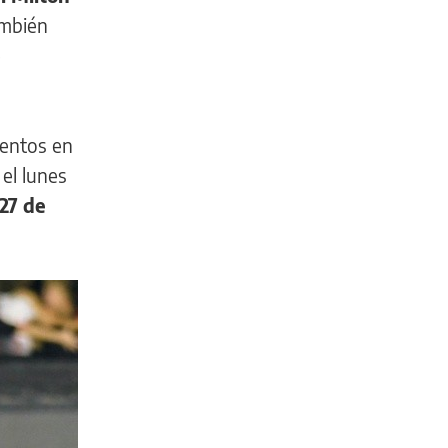
ambién
e
ientos en
el lunes
 27 de