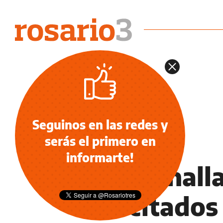
Seguinos en las redes y
serás el primero en
DEPORTES
informarte!
Dos canalla
los citados