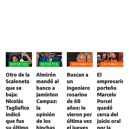
DEPORTES
DEPORTES
INFORMACIÓN
INFORMACIÓN
GENERAL
GENERAL
Otro de la
Almirón
Buscan a
El
Scaloneta
mandó al
un
empresario
que se
banco a
ingeniero
porteño
baja:
Jaminton
rosarino
Marcelo
Nicolás
Campaz:
de 68
Porcel
Tagliafico
la
años: lo
quedó
indicó
opinión
vieron por
cerca del
que fue
de los
última vez
juicio oral
su último
hinchas
el jueves
por la