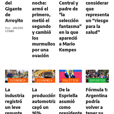
del
noche:
Central y
considerar
Gigante
armó el
padre de
que
de
primero,
"la
representa
Arroyito
metió el
selección
un “riesgo
segundo
fantasma"
para la
Por
JAVIER
CIGNO
y cambió
en la que
salud”
los
apareció
murmullos
a Mario
por una
Kempes
ovación
ECONOMÍA
ECONOMÍA
POLÍTICA
DEPORTES
NEGOCIOS
NEGOCIOS
La
La
De la
Fórmula 1:
AGRO
AGRO
industria
producción
Espriella
Argentina
registró
automotriz
asumió
podría
un leve
cayó un
como
volver a
repunte
16%
presidente
tener su