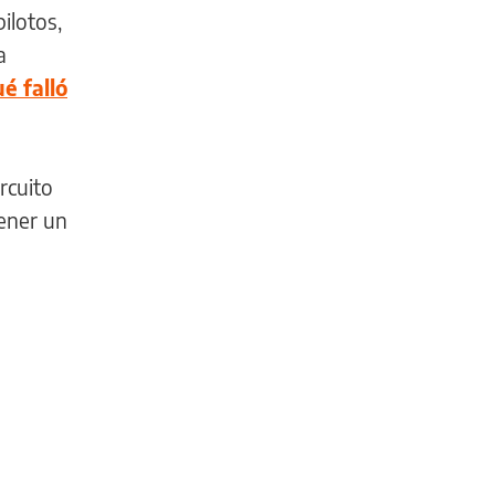
ilotos,
a
é falló
ircuito
ener un