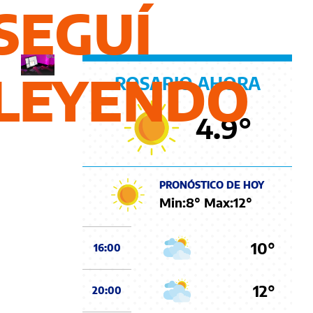
SEGUÍ
Vigil
Por
GONZALO SEEGER
LEYENDO
ROSARIO AHORA
4.9
°
PRONÓSTICO DE HOY
Min:
8
° Max:
12
°
10°
16:00
12°
20:00