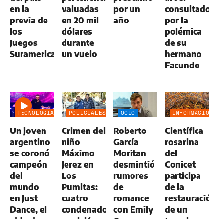
en la
valuadas
por un
consultado
previa de
en 20 mil
año
por la
los
dólares
polémica
Juegos
durante
de su
Suramericanos
un vuelo
hermano
Facundo
TECNOLOGÍA
POLICIALES
OCIO
INFORMACIÓN
GENERAL
Un joven
Crimen del
Roberto
Científica
argentino
niño
García
rosarina
se coronó
Máximo
Moritan
del
campeón
Jerez en
desmintió
Conicet
del
Los
rumores
participa
mundo
Pumitas:
de
de la
en Just
cuatro
romance
restauración
Dance, el
condenados
con Emily
de un