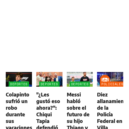
DEPORTES
DEPORTES
DEPORTES
POLICIALES
Colapinto
"¿Les
Messi
Diez
sufrió un
gustó eso
habló
allanamient
robo
ahora?":
sobre el
de la
durante
Chiqui
futuro de
Policía
sus
Tapia
su hijo
Federal en
vacaciones
defendió
Thiago y
Villa