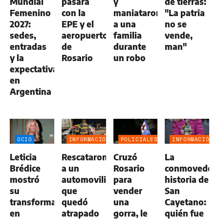
Mundial
pasará
y
de tierras:
Femenino
con la
maniataron
"La patria
2027:
EPE y el
a una
no se
sedes,
aeropuerto
familia
vende,
entradas
de
durante
man"
y la
Rosario
un robo
expectativa
en
Argentina
OCIO
INFORMACIÓN
POLICIALES
INFORMACIÓN
GENERAL
GENERAL
Leticia
Rescataron
Cruzó
La
Brédice
a un
Rosario
conmovedor
mostró
automovilista
para
historia de
su
que
vender
San
transformación
quedó
una
Cayetano:
en
atrapado
gorra, le
quién fue