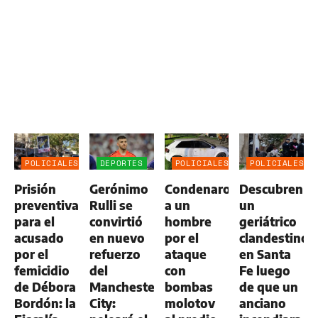
POLICIALES
DEPORTES
POLICIALES
POLICIALES
Prisión
Gerónimo
Condenaron
Descubren
preventiva
Rulli se
a un
un
para el
convirtió
hombre
geriátrico
acusado
en nuevo
por el
clandestino
por el
refuerzo
ataque
en Santa
femicidio
del
con
Fe luego
de Débora
Manchester
bombas
de que un
Bordón: la
City:
molotov
anciano