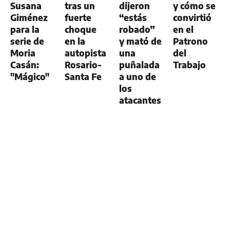
Susana
tras un
dijeron
y cómo se
Giménez
fuerte
“estás
convirtió
para la
choque
robado”
en el
serie de
en la
y mató de
Patrono
Moria
autopista
una
del
Casán:
Rosario-
puñalada
Trabajo
"Mágico"
Santa Fe
a uno de
los
atacantes