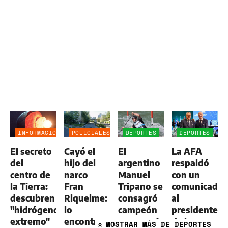
INFORMACIÓN
POLICIALES
DEPORTES
DEPORTES
GENERAL
El secreto
Cayó el
El
La AFA
del
hijo del
argentino
respaldó
centro de
narco
Manuel
con un
la Tierra:
Fran
Tripano se
comunicado
descubren
Riquelme:
consagró
al
"hidrógeno
lo
campeón
presidente
extremo"
encontraron
panamericano
de la
MOSTRAR
MÁS DE DEPORTES
»