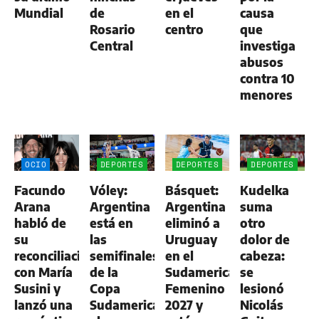
Mundial
de
en el
causa
Rosario
centro
que
Central
investiga
abusos
contra 10
menores
OCIO
DEPORTES
DEPORTES
DEPORTES
Facundo
Vóley:
Básquet:
Kudelka
Arana
Argentina
Argentina
suma
habló de
está en
eliminó a
otro
su
las
Uruguay
dolor de
reconciliación
semifinales
en el
cabeza:
con María
de la
Sudamericano
se
Susini y
Copa
Femenino
lesionó
lanzó una
Sudamericana
2027 y
Nicolás