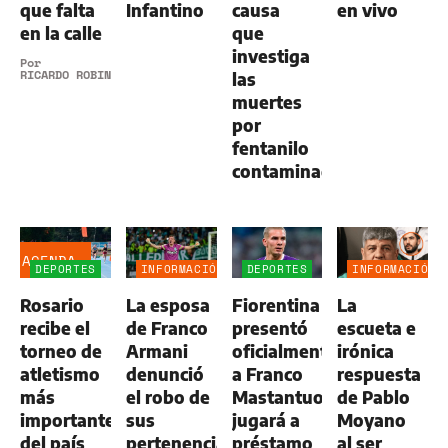
que falta
Infantino
causa
en vivo
en la calle
que
investiga
Por
RICARDO ROBINS
las
muertes
por
fentanilo
contaminado
AGENDA
DEPORTES
INFORMACIÓN
DEPORTES
INFORMACIÓN
GENERAL
GENERAL
Rosario
La esposa
Fiorentina
La
recibe el
de Franco
presentó
escueta e
torneo de
Armani
oficialmente
irónica
atletismo
denunció
a Franco
respuesta
más
el robo de
Mastantuono:
de Pablo
importante
sus
jugará a
Moyano
del país
pertenencias
préstamo
al ser