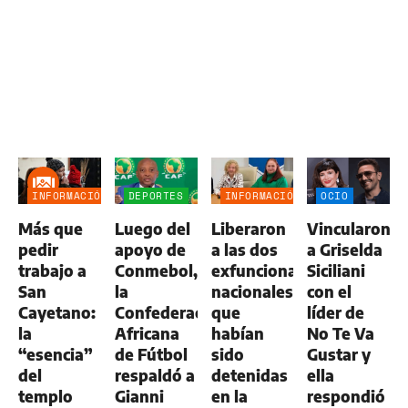
INFORMACIÓN
DEPORTES
INFORMACIÓN
OCIO
GENERAL
GENERAL
Más que
Luego del
Liberaron
Vincularon
pedir
apoyo de
a las dos
a Griselda
trabajo a
Conmebol,
exfuncionarias
Siciliani
San
la
nacionales
con el
Cayetano:
Confederación
que
líder de
la
Africana
habían
No Te Va
“esencia”
de Fútbol
sido
Gustar y
del
respaldó a
detenidas
ella
templo
Gianni
en la
respondió