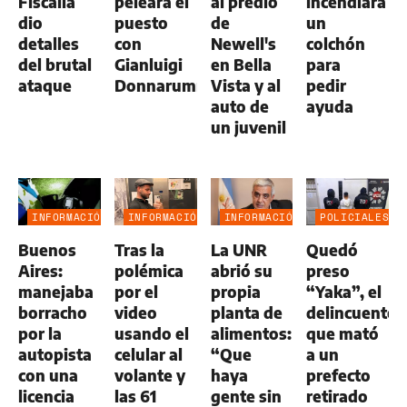
Fiscalía
peleará el
al predio
incendiara
dio
puesto
de
un
detalles
con
Newell's
colchón
del brutal
Gianluigi
en Bella
para
ataque
Donnarumma
Vista y al
pedir
auto de
ayuda
un juvenil
INFORMACIÓN
INFORMACIÓN
INFORMACIÓN
POLICIALES
GENERAL
GENERAL
GENERAL
Buenos
Tras la
La UNR
Quedó
Aires:
polémica
abrió su
preso
manejaba
por el
propia
“Yaka”, el
borracho
video
planta de
delincuente
por la
usando el
alimentos:
que mató
autopista
celular al
“Que
a un
con una
volante y
haya
prefecto
licencia
las 61
gente sin
retirado