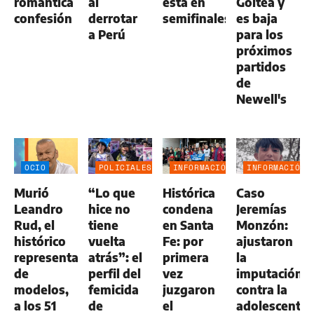
romántica
al
está en
Goitea y
confesión
derrotar
semifinales
es baja
a Perú
para los
próximos
partidos
de
Newell's
OCIO
POLICIALES
INFORMACIÓN
INFORMACIÓN
GENERAL
GENERAL
Murió
“Lo que
Histórica
Caso
Leandro
hice no
condena
Jeremías
Rud, el
tiene
en Santa
Monzón:
histórico
vuelta
Fe: por
ajustaron
representante
atrás”: el
primera
la
de
perfil del
vez
imputación
modelos,
femicida
juzgaron
contra la
a los 51
de
el
adolescente