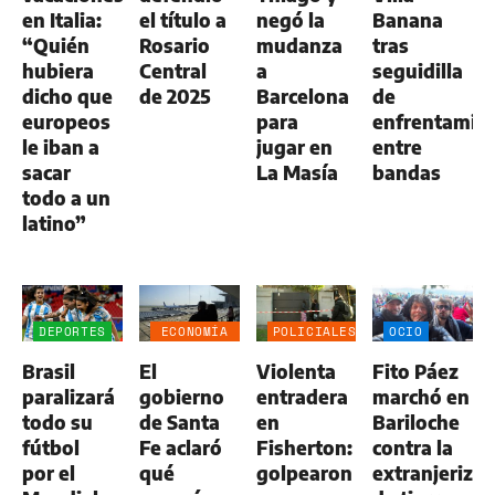
en Italia:
el título a
negó la
Banana
“Quién
Rosario
mudanza
tras
hubiera
Central
a
seguidilla
dicho que
de 2025
Barcelona
de
europeos
para
enfrentamie
le iban a
jugar en
entre
sacar
La Masía
bandas
todo a un
latino”
DEPORTES
ECONOMÍA
POLICIALES
OCIO
NEGOCIOS
Brasil
El
Violenta
Fito Páez
AGRO
paralizará
gobierno
entradera
marchó en
todo su
de Santa
en
Bariloche
fútbol
Fe aclaró
Fisherton:
contra la
por el
qué
golpearon
extranjerizac