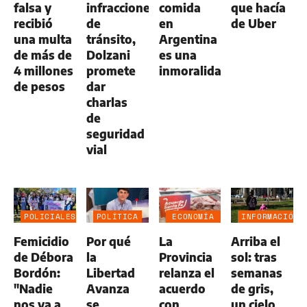
falsa y
infracciones
comida
que hacía
recibió
de
en
de Uber
una multa
tránsito,
Argentina
de más de
Dolzani
es una
4 millones
promete
inmoralidad”
de pesos
dar
charlas
de
seguridad
vial
POLICIALES
POLÍTICA
ECONOMÍA
INFORMACIÓN
NEGOCIOS
GENERAL
Femicidio
Por qué
La
Arriba el
AGRO
de Débora
la
Provincia
sol: tras
Bordón:
Libertad
relanza el
semanas
"Nadie
Avanza
acuerdo
de gris,
nos va a
se
con
un cielo