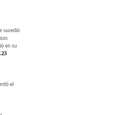
ue sucedió
icos
tió en su
.23
entó el
ra