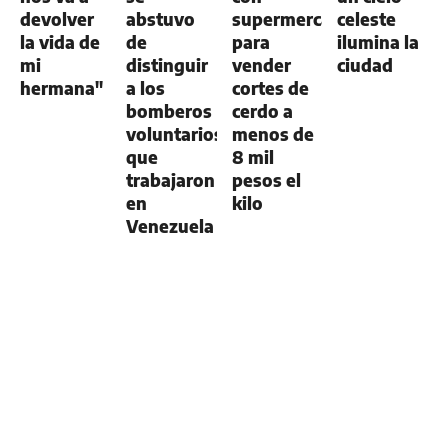
devolver
abstuvo
supermercados
celeste
la vida de
de
para
ilumina la
mi
distinguir
vender
ciudad
hermana"
a los
cortes de
bomberos
cerdo a
voluntarios
menos de
que
8 mil
trabajaron
pesos el
en
kilo
Venezuela