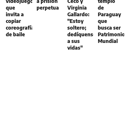
videojuego
a prisión
Ceco y
templo
que
perpetua
Virginia
de
invita a
Gallardo:
Paraguay
copiar
"Estoy
que
coreografías
soltero;
busca ser
de baile
dedíquense
Patrimonio
a sus
Mundial
vidas"