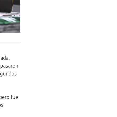
Nada,
 pasaron
segundos
 pero fue
os