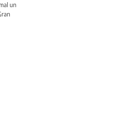
 mal un
Gran
TECNOLOGÍA
“Vigilia”,
el
videojuego
rosarino
que
fue
reconocido