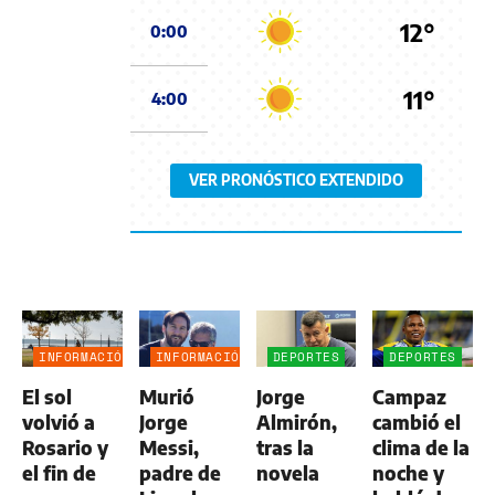
12°
0:00
11°
4:00
VER PRONÓSTICO EXTENDIDO
INFORMACIÓN
INFORMACIÓN
DEPORTES
DEPORTES
GENERAL
GENERAL
El sol
Murió
Jorge
Campaz
volvió a
Jorge
Almirón,
cambió el
Rosario y
Messi,
tras la
clima de la
el fin de
padre de
novela
noche y