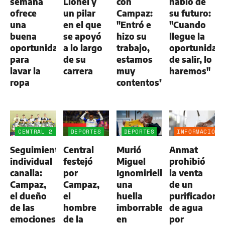
semana
Lionel y
con
habló de
ofrece
un pilar
Campaz:
su futuro:
una
en el que
"Entró e
"Cuando
buena
se apoyó
hizo su
llegue la
oportunidad
a lo largo
trabajo,
oportunidad
para
de su
estamos
de salir, lo
lavar la
carrera
muy
haremos"
ropa
contentos"
CENTRAL 2
DEPORTES
DEPORTES
INFORMACIÓN
-
GENERAL
Seguimiento
Central
Murió
Anmat
ALDOSIVI
1
individual
festejó
Miguel
prohibió
canalla:
por
Ignomiriello:
la venta
Campaz,
Campaz,
una
de un
el dueño
el
huella
purificador
de las
hombre
imborrable
de agua
emociones
de la
en
por