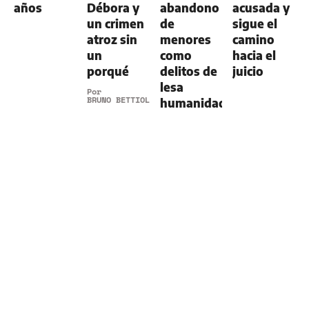
años
Débora y
abandono
acusada y
un crimen
de
sigue el
atroz sin
menores
camino
un
como
hacia el
porqué
delitos de
juicio
lesa
Por
BRUNO BETTIOL
humanidad