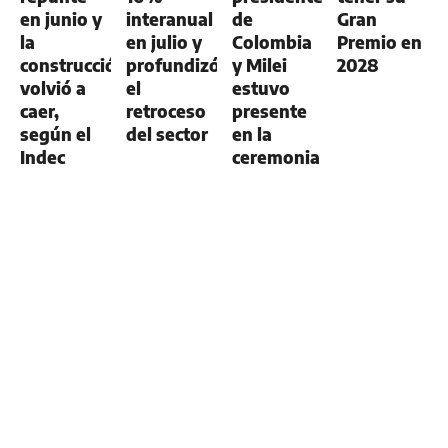
en junio y
interanual
de
Gran
la
en julio y
Colombia
Premio en
construcción
profundizó
y Milei
2028
volvió a
el
estuvo
caer,
retroceso
presente
según el
del sector
en la
Indec
ceremonia