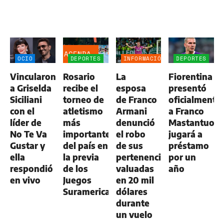
AGENDA
OCIO
DEPORTES
INFORMACIÓN
DEPORTES
GENERAL
Vincularon
Rosario
La
Fiorentina
a Griselda
recibe el
esposa
presentó
Siciliani
torneo de
de Franco
oficialmente
con el
atletismo
Armani
a Franco
líder de
más
denunció
Mastantuono
No Te Va
importante
el robo
jugará a
Gustar y
del país en
de sus
préstamo
ella
la previa
pertenencias
por un
respondió
de los
valuadas
año
en vivo
Juegos
en 20 mil
Suramericanos
dólares
durante
un vuelo