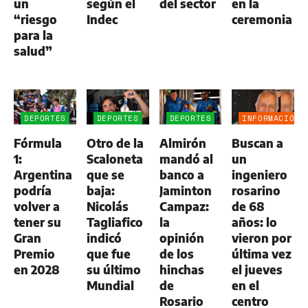
un
según el
del sector
en la
“riesgo
Indec
ceremonia
para la
salud”
DEPORTES
DEPORTES
DEPORTES
INFORMACIÓN
GENERAL
Fórmula
Otro de la
Almirón
Buscan a
1:
Scaloneta
mandó al
un
Argentina
que se
banco a
ingeniero
podría
baja:
Jaminton
rosarino
volver a
Nicolás
Campaz:
de 68
tener su
Tagliafico
la
años: lo
Gran
indicó
opinión
vieron por
Premio
que fue
de los
última vez
en 2028
su último
hinchas
el jueves
Mundial
de
en el
Rosario
centro