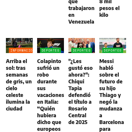
que
8 mil
trabajaron
pesos el
en
kilo
Venezuela
INFORMACIÓN
DEPORTES
DEPORTES
DEPORTES
GENERAL
Arriba el
Colapinto
"¿Les
Messi
sol: tras
sufrió un
gustó eso
habló
semanas
robo
ahora?":
sobre el
de gris, un
durante
Chiqui
futuro de
cielo
sus
Tapia
su hijo
celeste
vacaciones
defendió
Thiago y
ilumina la
en Italia:
el título a
negó la
ciudad
“Quién
Rosario
mudanza
hubiera
Central
a
dicho que
de 2025
Barcelona
europeos
para