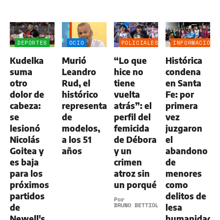
DEPORTES
OCIO
POLICIALES
INFORMACIÓN
GENERAL
Kudelka
Murió
“Lo que
Histórica
suma
Leandro
hice no
condena
otro
Rud, el
tiene
en Santa
dolor de
histórico
vuelta
Fe: por
cabeza:
representante
atrás”: el
primera
se
de
perfil del
vez
lesionó
modelos,
femicida
juzgaron
Nicolás
a los 51
de Débora
el
Goitea y
años
y un
abandono
es baja
crimen
de
para los
atroz sin
menores
próximos
un porqué
como
partidos
delitos de
Por
BRUNO BETTIOL
de
lesa
Newell's
humanidad