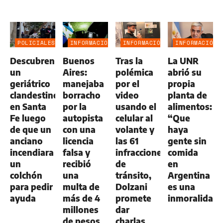
POLICIALES
INFORMACIÓN
INFORMACIÓN
INFORMACIÓN
GENERAL
GENERAL
GENERAL
Descubren
Buenos
Tras la
La UNR
un
Aires:
polémica
abrió su
geriátrico
manejaba
por el
propia
clandestino
borracho
video
planta de
en Santa
por la
usando el
alimentos:
Fe luego
autopista
celular al
“Que
de que un
con una
volante y
haya
anciano
licencia
las 61
gente sin
incendiara
falsa y
infracciones
comida
un
recibió
de
en
colchón
una
tránsito,
Argentina
para pedir
multa de
Dolzani
es una
ayuda
más de 4
promete
inmoralidad
millones
dar
de pesos
charlas