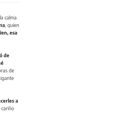
la calma
ana
, quien
ien, esa
tó de
ué
bras de
Gigante
cerles a
 cariño