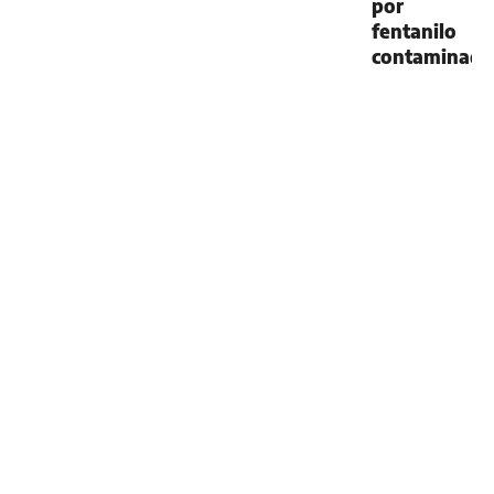
por
fentanilo
contaminad