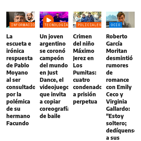
INFORMACIÓN
TECNOLOGÍA
POLICIALES
OCIO
GENERAL
La
Un joven
Crimen
Roberto
escueta e
argentino
del niño
García
irónica
se coronó
Máximo
Moritan
respuesta
campeón
Jerez en
desmintió
de Pablo
del mundo
Los
rumores
Moyano
en Just
Pumitas:
de
al ser
Dance, el
cuatro
romance
consultado
videojuego
condenados
con Emily
por la
que invita
a prisión
Ceco y
polémica
a copiar
perpetua
Virginia
de su
coreografías
Gallardo:
hermano
de baile
"Estoy
Facundo
soltero;
dedíquense
a sus