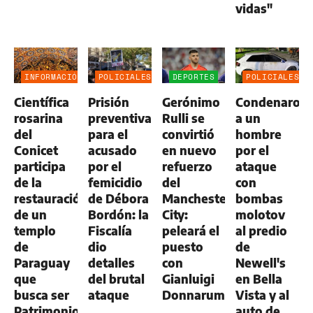
vidas"
INFORMACIÓN
POLICIALES
DEPORTES
POLICIALES
GENERAL
Científica
Prisión
Gerónimo
Condenaron
rosarina
preventiva
Rulli se
a un
del
para el
convirtió
hombre
Conicet
acusado
en nuevo
por el
participa
por el
refuerzo
ataque
de la
femicidio
del
con
restauración
de Débora
Manchester
bombas
de un
Bordón: la
City:
molotov
templo
Fiscalía
peleará el
al predio
de
dio
puesto
de
Paraguay
detalles
con
Newell's
que
del brutal
Gianluigi
en Bella
busca ser
ataque
Donnarumma
Vista y al
Patrimonio
auto de