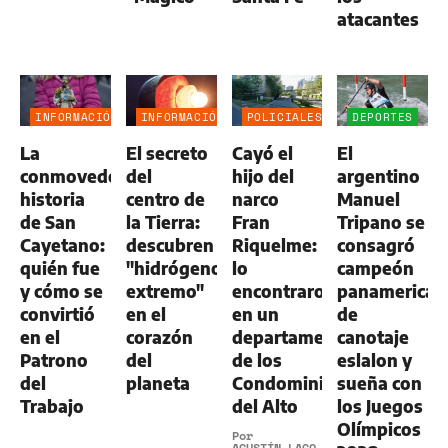
atacantes
INFORMACIÓN
INFORMACIÓN
POLICIALES
DEPORTES
GENERAL
GENERAL
La
El secreto
Cayó el
El
conmovedora
del
hijo del
argentino
historia
centro de
narco
Manuel
de San
la Tierra:
Fran
Tripano se
Cayetano:
descubren
Riquelme:
consagró
quién fue
"hidrógeno
lo
campeón
y cómo se
extremo"
encontraron
panamerican
convirtió
en el
en un
de
en el
corazón
departamento
canotaje
Patrono
del
de los
eslalon y
del
planeta
Condominios
sueña con
Trabajo
del Alto
los Juegos
Olímpicos
Por
AGUSTÍN LAGO