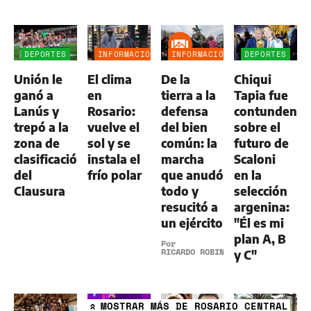
DEPORTES
INFORMACIÓN
INFORMACIÓN
DEPORTES
GENERAL
GENERAL
Unión le
El clima
De la
Chiqui
ganó a
en
tierra a la
Tapia fue
Lanús y
Rosario:
defensa
contundente
trepó a la
vuelve el
del bien
sobre el
zona de
sol y se
común: la
futuro de
clasificación
instala el
marcha
Scaloni
del
frío polar
que anudó
en la
Clausura
todo y
selección
resucitó a
argenina:
un ejército
"Él es mi
plan A, B
Por
RICARDO ROBINS
y C"
MOSTRAR
MÁS DE ROSARIO CENTRAL
»