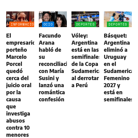
INFORMACIÓN
OCIO
DEPORTES
DEPORTES
GENERAL
El
Facundo
Vóley:
Básquet:
empresario
Arana
Argentina
Argentina
porteño
habló de
está en las
eliminó a
Marcelo
su
semifinales
Uruguay
Porcel
reconciliación
de la Copa
en el
quedó
con María
Sudamericana
Sudamerican
cerca del
Susini y
al derrotar
Femenino
juicio oral
lanzó una
a Perú
2027 y
por la
romántica
está en
causa
confesión
semifinales
que
investiga
abusos
contra 10
menores