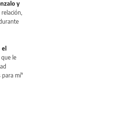
onzalo y
relación,
 durante
 el
a que le
dad
 para mí"