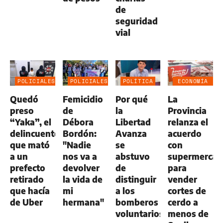
de
seguridad
vial
POLICIALES
POLICIALES
POLÍTICA
ECONOMÍA
NEGOCIOS
Quedó
Femicidio
Por qué
La
AGRO
preso
de
la
Provincia
“Yaka”, el
Débora
Libertad
relanza el
delincuente
Bordón:
Avanza
acuerdo
que mató
"Nadie
se
con
a un
nos va a
abstuvo
supermercad
prefecto
devolver
de
para
retirado
la vida de
distinguir
vender
que hacía
mi
a los
cortes de
de Uber
hermana"
bomberos
cerdo a
voluntarios
menos de