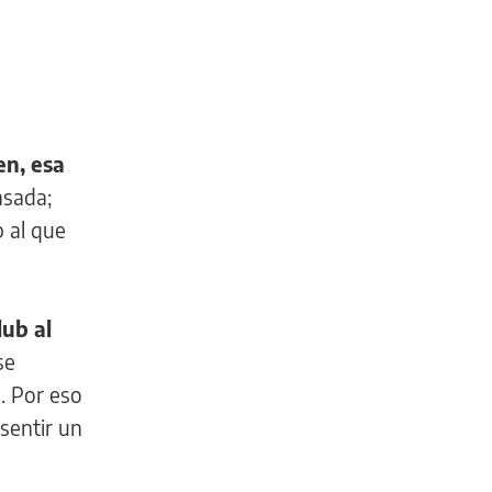
en, esa
asada;
b al que
lub al
se
. Por eso
sentir un