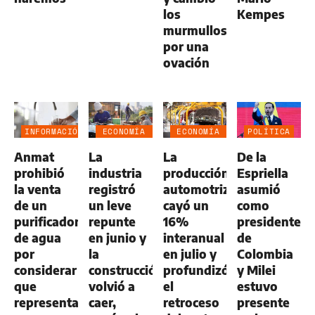
los
Kempes
murmullos
por una
ovación
INFORMACIÓN
ECONOMÍA
ECONOMÍA
POLÍTICA
GENERAL
NEGOCIOS
NEGOCIOS
Anmat
La
La
De la
AGRO
AGRO
prohibió
industria
producción
Espriella
la venta
registró
automotriz
asumió
de un
un leve
cayó un
como
purificador
repunte
16%
presidente
de agua
en junio y
interanual
de
por
la
en julio y
Colombia
considerar
construcción
profundizó
y Milei
que
volvió a
el
estuvo
representa
caer,
retroceso
presente