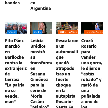
bandas
en
Argentina
OCIO
OCIO
INFORMACIÓN
POLICIALES
GENERAL
Fito Páez
Leticia
Rescataron
Cruzó
marchó
Brédice
a un
Rosario
en
mostró
automovilista
para
Bariloche
su
que
vender
contra la
transformación
quedó
una gorra,
extranjerización
en
atrapado
le dijeron
de
Susana
tras un
“estás
tierras:
Giménez
fuerte
robado” y
"La patria
para la
choque
mató de
no se
serie de
en la
una
vende,
Moria
autopista
puñalada
man"
Casán:
Rosario-
a uno de
"Mágico"
Santa Fe
los