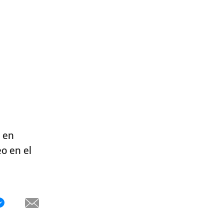
a en
o en el