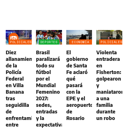
POLICIALES
DEPORTES
ECONOMÍA
POLICIALES
NEGOCIOS
Diez
Brasil
El
Violenta
AGRO
allanamientos
paralizará
gobierno
entradera
de la
todo su
de Santa
en
Policía
fútbol
Fe aclaró
Fisherton:
Federal
por el
qué
golpearon
en Villa
Mundial
pasará
y
Banana
Femenino
con la
maniataron
tras
2027:
EPE y el
a una
seguidilla
sedes,
aeropuerto
familia
de
entradas
de
durante
enfrentamientos
y la
Rosario
un robo
entre
expectativa