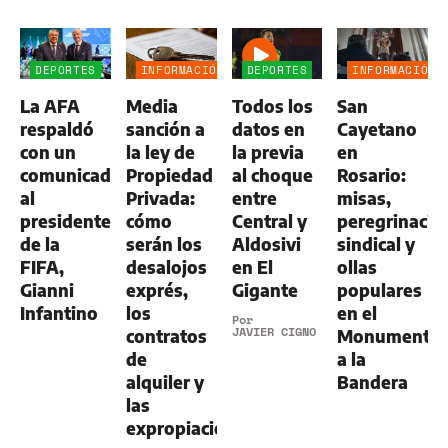
DEPORTES
INFORMACIÓN
DEPORTES
INFORMACIÓN
GENERAL
GENERAL
La AFA
Media
Todos los
San
respaldó
sanción a
datos en
Cayetano
con un
la ley de
la previa
en
comunicado
Propiedad
al choque
Rosario:
al
Privada:
entre
misas,
presidente
cómo
Central y
peregrinació
de la
serán los
Aldosivi
sindical y
FIFA,
desalojos
en El
ollas
Gianni
exprés,
Gigante
populares
Infantino
los
en el
Por
JAVIER CIGNO
contratos
Monumento
de
a la
alquiler y
Bandera
las
expropiaciones