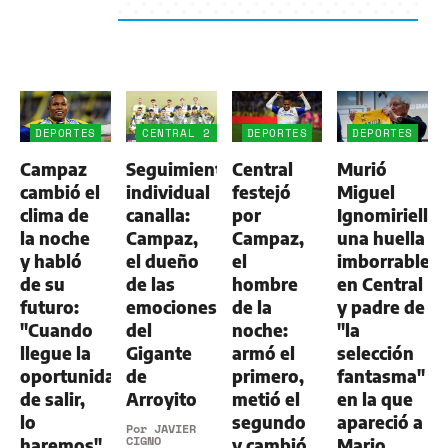
DEPORTES
CENTRAL 2
DEPORTES
DEPORTES
-
Campaz
Seguimiento
Central
Murió
ALDOSIVI
1
cambió el
individual
festejó
Miguel
clima de
canalla:
por
Ignomiriello:
la noche
Campaz,
Campaz,
una huella
y habló
el dueño
el
imborrable
de su
de las
hombre
en Central
futuro:
emociones
de la
y padre de
"Cuando
del
noche:
"la
llegue la
Gigante
armó el
selección
oportunidad
de
primero,
fantasma"
de salir,
Arroyito
metió el
en la que
lo
segundo
apareció a
Por
JAVIER
CIGNO
haremos"
y cambió
Mario