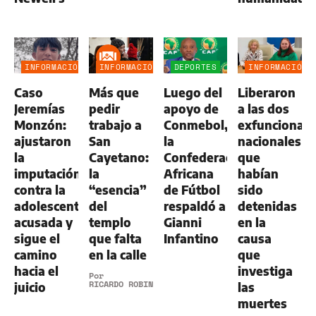
INFORMACIÓN
INFORMACIÓN
DEPORTES
INFORMACIÓN
GENERAL
GENERAL
GENERAL
Caso
Más que
Luego del
Liberaron
Jeremías
pedir
apoyo de
a las dos
Monzón:
trabajo a
Conmebol,
exfuncionari
ajustaron
San
la
nacionales
la
Cayetano:
Confederación
que
imputación
la
Africana
habían
contra la
“esencia”
de Fútbol
sido
adolescente
del
respaldó a
detenidas
acusada y
templo
Gianni
en la
sigue el
que falta
Infantino
causa
camino
en la calle
que
hacia el
investiga
Por
RICARDO ROBINS
juicio
las
muertes