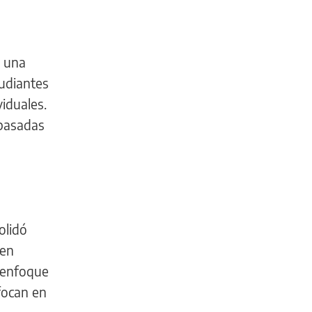
n una
tudiantes
iduales.
 basadas
olidó
cen
e enfoque
focan en