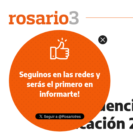
Seguinos en las redes y
serás el primero en
EDUCACIÓN
informarte!
🌍 Tendenc
educación 