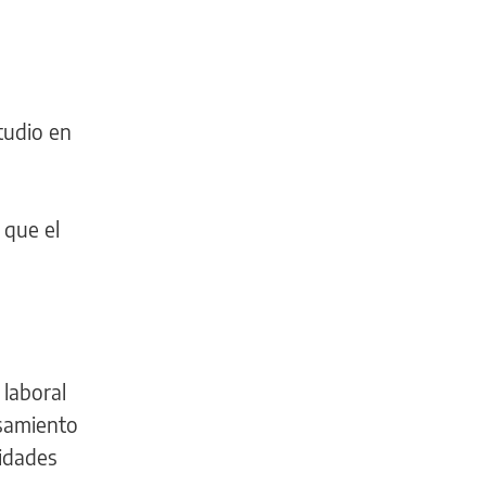
tudio en
 que el
laboral
nsamiento
lidades