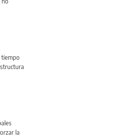
n no
n tiempo
estructura
s
bales
orzar la