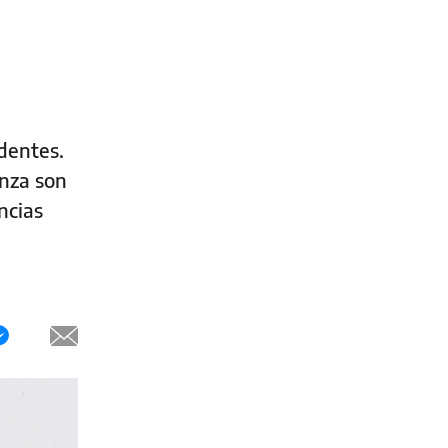
dentes.
anza son
ncias