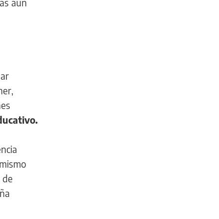
vas aún
gar
ner,
nes
ducativo.
encia
l mismo
 de
eña