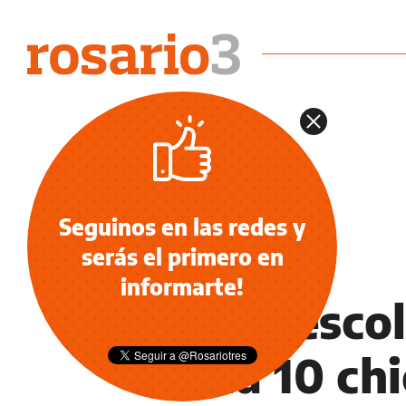
Seguinos en las redes y
serás el primero en
EDUCACIÓN
informarte!
Clima escol
cada 10 chi