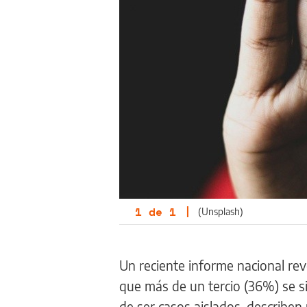
1
de
1
|
(Unsplash)
Un reciente informe nacional rev
que más de un tercio (36%) se sin
de ser casos aislados, describen