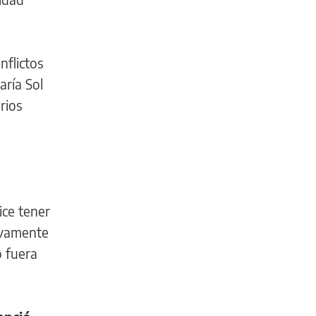
nflictos
aría Sol
rios
ice tener
ivamente
 fuera