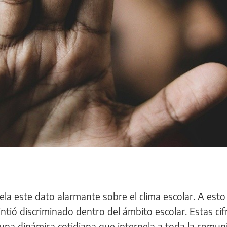
ela este dato alarmante sobre el clima escolar. A est
tió discriminado dentro del ámbito escolar. Estas cifr
 una dinámica cotidiana que interpela a toda la comu