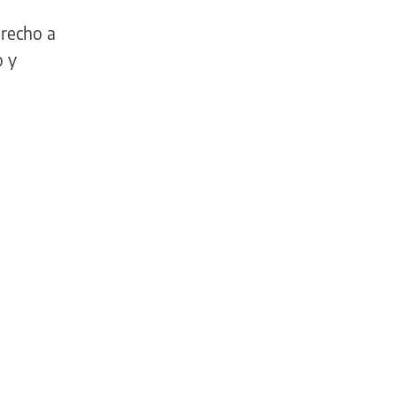
erecho a
o y