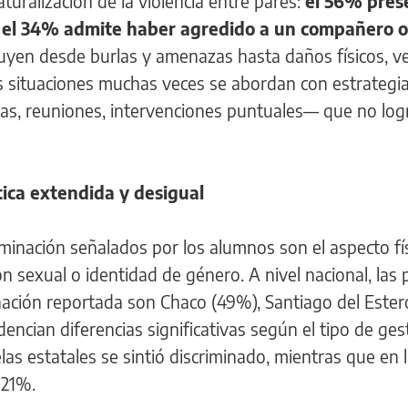
turalización de la violencia entre pares:
el 56% pres
 y el 34% admite haber agredido a un compañero o
uyen desde burlas y amenazas hasta daños físicos, v
as situaciones muchas veces se abordan con estrategi
lias, reuniones, intervenciones puntuales— que no log
ica extendida y desigual
iminación señalados por los alumnos son el aspecto fís
n sexual o identidad de género. A nivel nacional, las 
nación reportada son Chaco (49%), Santiago del Este
encian diferencias significativas según el tipo de gest
as estatales se sintió discriminado, mientras que en 
 21%.