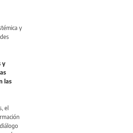
stémica y
edes
 y
tas
n las
, el
formación
 diálogo