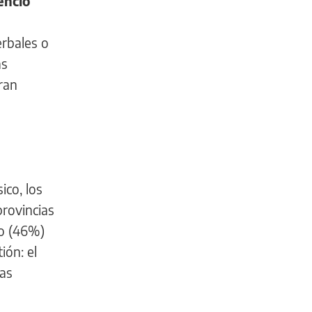
enció
erbales o
as
ran
ico, los
provincias
ro (46%)
ión: el
las