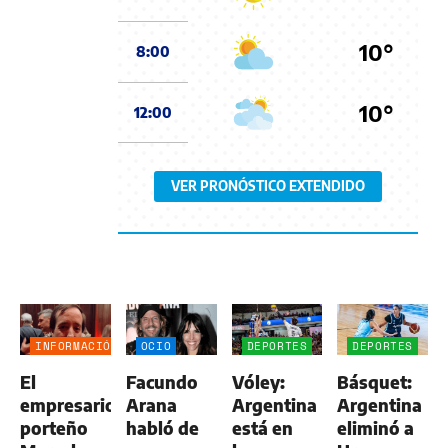
10°
8:00
10°
12:00
VER PRONÓSTICO EXTENDIDO
INFORMACIÓN
OCIO
DEPORTES
DEPORTES
GENERAL
El
Facundo
Vóley:
Básquet:
empresario
Arana
Argentina
Argentina
porteño
habló de
está en
eliminó a