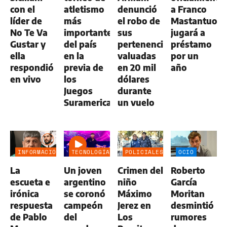
con el
atletismo
denunció
a Franco
líder de
más
el robo de
Mastantuono
No Te Va
importante
sus
jugará a
Gustar y
del país
pertenencias
préstamo
ella
en la
valuadas
por un
respondió
previa de
en 20 mil
año
en vivo
los
dólares
Juegos
durante
Suramericanos
un vuelo
INFORMACIÓN
TECNOLOGÍA
POLICIALES
OCIO
GENERAL
La
Un joven
Crimen del
Roberto
escueta e
argentino
niño
García
irónica
se coronó
Máximo
Moritan
respuesta
campeón
Jerez en
desmintió
de Pablo
del
Los
rumores