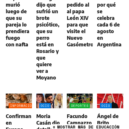
murió
dijo que
pedido al
por qué
luego de
sufrió un
al papa
se
que su
brote
León XIV
celebra
pareja lo
psicótico,
para que
cada 6 de
prendiera
que su
visite el
agosto
fuego
perro
Nuevo
en
con nafta
está en
Gasómetro
Argentina
Rosario y
que
quiere
ver a
Moyano
INFORMACIÓN
OCIO
DEPORTES
OCIO
GENERAL
Confirman
Moria
Facundo
Ángel de
en
Casán dio
Campazzo
Brito
MOSTRAR
MÁS DE EDUCACIÓN
»