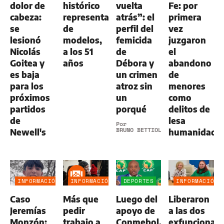
dolor de
histórico
vuelta
Fe: por
cabeza:
representante
atrás”: el
primera
se
de
perfil del
vez
lesionó
modelos,
femicida
juzgaron
Nicolás
a los 51
de
el
Goitea y
años
Débora y
abandono
es baja
un crimen
de
para los
atroz sin
menores
próximos
un
como
partidos
porqué
delitos de
de
lesa
Por
BRUNO BETTIOL
Newell's
humanidad
INFORMACIÓN
INFORMACIÓN
DEPORTES
INFORMACIÓN
GENERAL
GENERAL
GENERAL
Caso
Más que
Luego del
Liberaron
Jeremías
pedir
apoyo de
a las dos
Monzón:
trabajo a
Conmebol,
exfuncionari