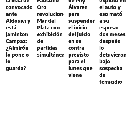
la lista de
Faustino
de Pity
explotó en
convocados
Oro
Álvarez
el auto y
ante
revolucionó
para
eso mató
Aldosivi y
Mar del
suspender
a su
está
Plata con
el inicio
esposa:
Jaminton
exhibición
del juicio
dos meses
Campaz:
de
en su
después
¿Almirón
partidas
contra
lo
lo pone o
simultáneas
previsto
detuvieron
lo
para el
bajo
guarda?
lunes que
sospecha
viene
de
femicidio