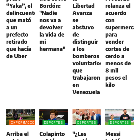
“Yaka”, el
Bordón:
Libertad
relanza el
delincuente
"Nadie
Avanza
acuerdo
que mató
nos va a
se
con
a un
devolver
abstuvo
supermercad
prefecto
la vida de
de
para
retirado
mi
distinguir
vender
que hacía
hermana"
a los
cortes de
de Uber
bomberos
cerdo a
voluntarios
menos de
que
8 mil
trabajaron
pesos el
en
kilo
Venezuela
INFORMACIÓN
DEPORTES
DEPORTES
DEPORTES
GENERAL
Arriba el
Colapinto
"¿Les
Messi