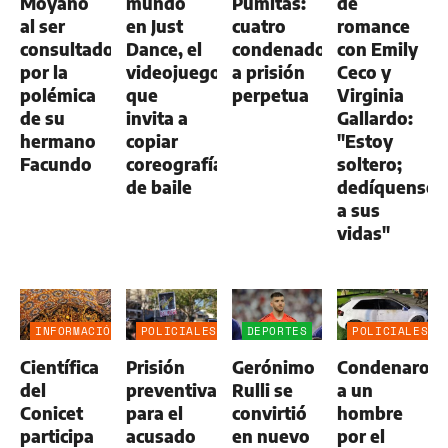
Moyano
mundo
Pumitas:
de
al ser
en Just
cuatro
romance
consultado
Dance, el
condenados
con Emily
por la
videojuego
a prisión
Ceco y
polémica
que
perpetua
Virginia
de su
invita a
Gallardo:
hermano
copiar
"Estoy
Facundo
coreografías
soltero;
de baile
dedíquense
a sus
vidas"
INFORMACIÓN
POLICIALES
DEPORTES
POLICIALES
GENERAL
Científica
Prisión
Gerónimo
Condenaron
del
preventiva
Rulli se
a un
Conicet
para el
convirtió
hombre
participa
acusado
en nuevo
por el