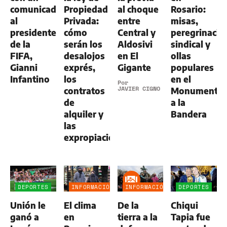
comunicado
Propiedad
al choque
Rosario:
al
Privada:
entre
misas,
presidente
cómo
Central y
peregrinació
de la
serán los
Aldosivi
sindical y
FIFA,
desalojos
en El
ollas
Gianni
exprés,
Gigante
populares
Infantino
los
en el
Por
JAVIER CIGNO
contratos
Monumento
de
a la
alquiler y
Bandera
las
expropiaciones
DEPORTES
INFORMACIÓN
INFORMACIÓN
DEPORTES
GENERAL
GENERAL
Unión le
El clima
De la
Chiqui
ganó a
en
tierra a la
Tapia fue