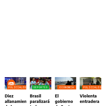
POLICIALES
DEPORTES
ECONOMÍA
POLICIALES
NEGOCIOS
Diez
Brasil
El
Violenta
AGRO
allanamientos
paralizará
gobierno
entradera