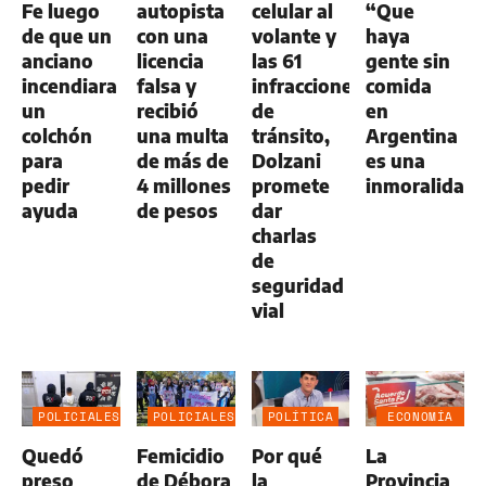
Fe luego
autopista
celular al
“Que
de que un
con una
volante y
haya
anciano
licencia
las 61
gente sin
incendiara
falsa y
infracciones
comida
un
recibió
de
en
colchón
una multa
tránsito,
Argentina
para
de más de
Dolzani
es una
pedir
4 millones
promete
inmoralidad
ayuda
de pesos
dar
charlas
de
seguridad
vial
POLICIALES
POLICIALES
POLÍTICA
ECONOMÍA
NEGOCIOS
Quedó
Femicidio
Por qué
La
AGRO
preso
de Débora
la
Provincia