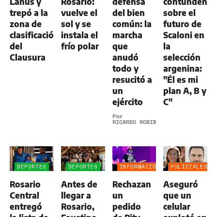
Lanús y
Rosario:
defensa
contundente
trepó a la
vuelve el
del bien
sobre el
zona de
sol y se
común: la
futuro de
clasificación
instala el
marcha
Scaloni en
del
frío polar
que
la
Clausura
anudó
selección
todo y
argenina:
resucitó a
"Él es mi
un
plan A, B y
ejército
C"
Por
RICARDO ROBINS
DEPORTES
DEPORTES
INFORMACIÓN
POLICIALES
GENERAL
Rosario
Antes de
Rechazan
Aseguró
Central
llegar a
un
que un
entregó
Rosario,
pedido
celular