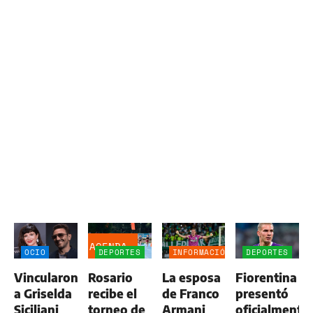
AGENDA
OCIO
DEPORTES
INFORMACIÓN
DEPORTES
GENERAL
Vincularon
Rosario
La esposa
Fiorentina
a Griselda
recibe el
de Franco
presentó
Siciliani
torneo de
Armani
oficialmente