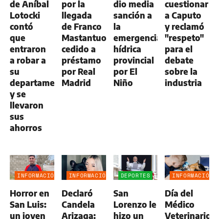
de Aníbal
por la
dio media
cuestionar
Lotocki
llegada
sanción a
a Caputo
contó
de Franco
la
y reclamó
que
Mastantuono,
emergencia
"respeto"
entraron
cedido a
hídrica
para el
a robar a
préstamo
provincial
debate
su
por Real
por El
sobre la
departamento
Madrid
Niño
industria
y se
llevaron
sus
ahorros
INFORMACIÓN
INFORMACIÓN
DEPORTES
INFORMACIÓN
GENERAL
GENERAL
GENERAL
Horror en
Declaró
San
Día del
San Luis:
Candela
Lorenzo le
Médico
un joven
Arizaga:
hizo un
Veterinario: