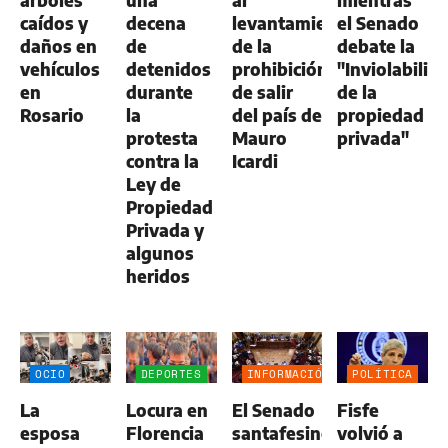
caídos y
decena
levantamiento
el Senado
daños en
de
de la
debate la
vehículos
detenidos
prohibición
"Inviolabilid
en
durante
de salir
de la
Rosario
la
del país de
propiedad
protesta
Mauro
privada"
contra la
Icardi
Ley de
Propiedad
Privada y
algunos
heridos
OCIO
DEPORTES
INFORMACIÓN
POLÍTICA
GENERAL
La
Locura en
El Senado
Fisfe
esposa
Florencia
santafesino
volvió a