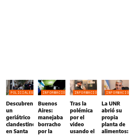
POLICIALES
INFORMACIÓN
INFORMACIÓN
INFORMACIÓN
GENERAL
GENERAL
GENERAL
Descubren
Buenos
Tras la
La UNR
un
Aires:
polémica
abrió su
geriátrico
manejaba
por el
propia
clandestino
borracho
video
planta de
en Santa
por la
usando el
alimentos: