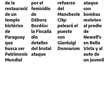
de la
por el
refuerzo
ataque
restauración
femicidio
del
con
de un
de
Manchester
bombas
templo
Débora
City:
molotov
histórico
Bordón:
peleará el
al predio
de
la Fiscalía
puesto
de
Paraguay
dio
con
Newell's
que
detalles
Gianluigi
en Bella
busca ser
del brutal
Donnarumma
Vista y al
Patrimonio
ataque
auto de
Mundial
un juvenil