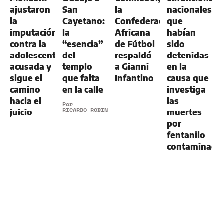
ajustaron
San
la
nacionales
la
Cayetano:
Confederación
que
imputación
la
Africana
habían
contra la
“esencia”
de Fútbol
sido
adolescente
del
respaldó
detenidas
acusada y
templo
a Gianni
en la
sigue el
que falta
Infantino
causa que
camino
en la calle
investiga
hacia el
las
Por
RICARDO ROBINS
juicio
muertes
por
fentanilo
contaminad