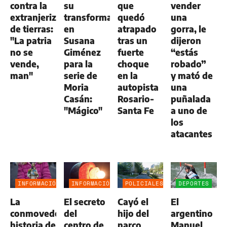
contra la
su
que
vender
extranjerización
transformación
quedó
una
de tierras:
en
atrapado
gorra, le
"La patria
Susana
tras un
dijeron
no se
Giménez
fuerte
“estás
vende,
para la
choque
robado”
man"
serie de
en la
y mató de
Moria
autopista
una
Casán:
Rosario-
puñalada
"Mágico"
Santa Fe
a uno de
los
atacantes
INFORMACIÓN
INFORMACIÓN
POLICIALES
DEPORTES
GENERAL
GENERAL
La
El secreto
Cayó el
El
conmovedora
del
hijo del
argentino
historia de
centro de
narco
Manuel