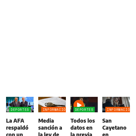
DEPORTES
INFORMACIÓN
DEPORTES
INFORMACIÓN
GENERAL
GENERAL
La AFA
Media
Todos los
San
respaldó
sanción a
datos en
Cayetano
con un
la ley de
la previa
en