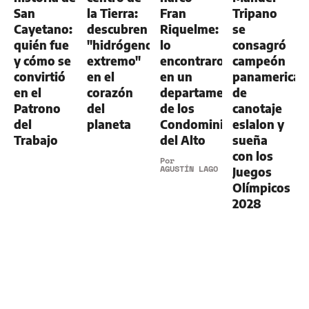
San
la Tierra:
Fran
Tripano
Cayetano:
descubren
Riquelme:
se
quién fue
"hidrógeno
lo
consagró
y cómo se
extremo"
encontraron
campeón
convirtió
en el
en un
panamerican
en el
corazón
departamento
de
Patrono
del
de los
canotaje
del
planeta
Condominios
eslalon y
Trabajo
del Alto
sueña
con los
Por
AGUSTÍN LAGO
Juegos
Olímpicos
2028