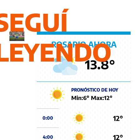
el
SEGUÍ
Gigante
LEYENDO
ROSARIO AHORA
13.8
°
PRONÓSTICO DE HOY
Min:
6
° Max:
12
°
12°
0:00
12°
4:00