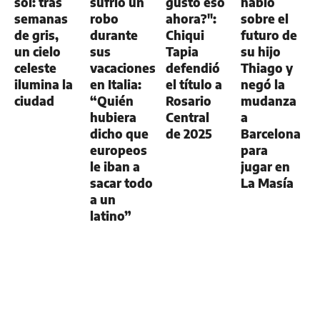
sol: tras
sufrió un
gustó eso
habló
semanas
robo
ahora?":
sobre el
de gris,
durante
Chiqui
futuro de
un cielo
sus
Tapia
su hijo
celeste
vacaciones
defendió
Thiago y
ilumina la
en Italia:
el título a
negó la
ciudad
“Quién
Rosario
mudanza
hubiera
Central
a
dicho que
de 2025
Barcelona
europeos
para
le iban a
jugar en
sacar todo
La Masía
a un
latino”