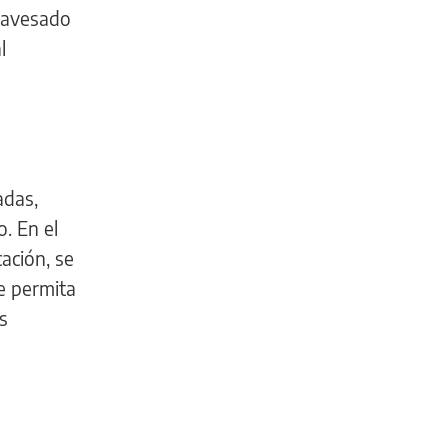
ravesado
l
adas,
. En el
ación, se
ue permita
s