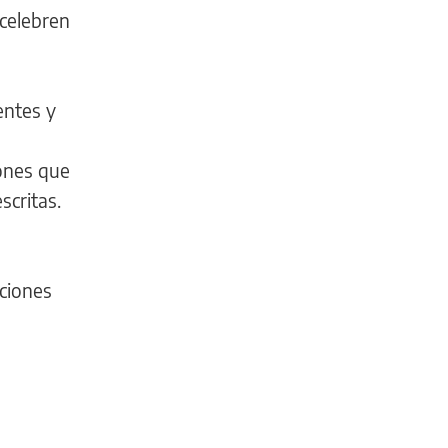
celebren
entes y
iones que
scritas.
cciones