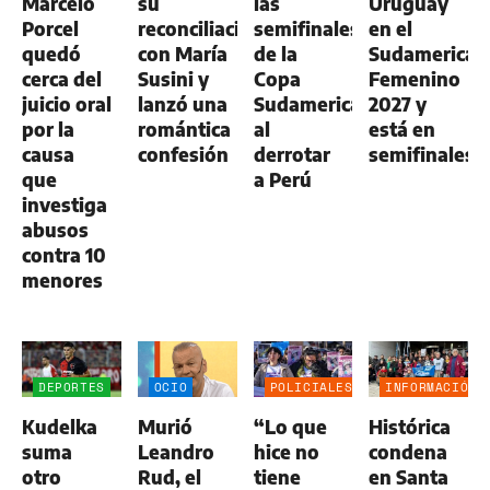
Marcelo
su
las
Uruguay
Porcel
reconciliación
semifinales
en el
quedó
con María
de la
Sudamerican
cerca del
Susini y
Copa
Femenino
juicio oral
lanzó una
Sudamericana
2027 y
por la
romántica
al
está en
causa
confesión
derrotar
semifinales
que
a Perú
investiga
abusos
contra 10
menores
DEPORTES
OCIO
POLICIALES
INFORMACIÓN
GENERAL
Kudelka
Murió
“Lo que
Histórica
suma
Leandro
hice no
condena
otro
Rud, el
tiene
en Santa