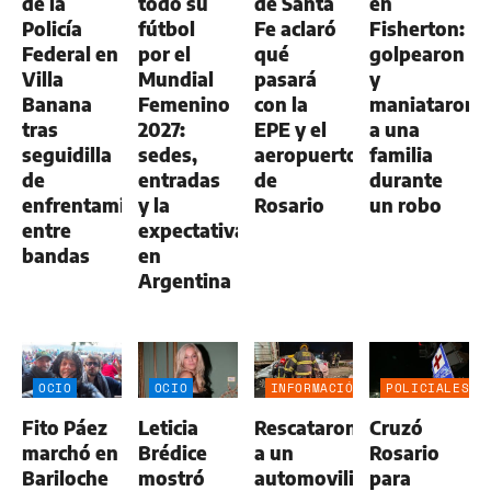
de la
todo su
de Santa
en
Policía
fútbol
Fe aclaró
Fisherton:
Federal en
por el
qué
golpearon
Villa
Mundial
pasará
y
Banana
Femenino
con la
maniataron
tras
2027:
EPE y el
a una
seguidilla
sedes,
aeropuerto
familia
de
entradas
de
durante
enfrentamientos
y la
Rosario
un robo
entre
expectativa
bandas
en
Argentina
OCIO
OCIO
INFORMACIÓN
POLICIALES
GENERAL
Fito Páez
Leticia
Rescataron
Cruzó
marchó en
Brédice
a un
Rosario
Bariloche
mostró
automovilista
para