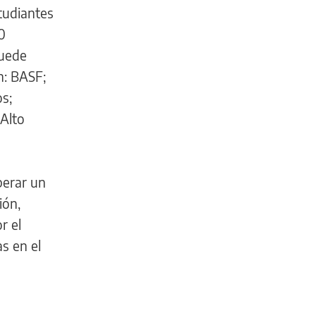
tudiantes
0
puede
n: BASF;
s;
 Alto
perar un
ión,
r el
s en el