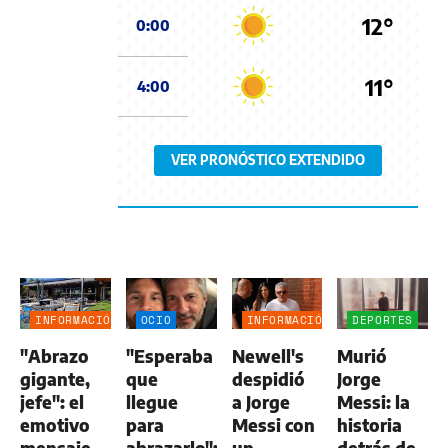
12°
0:00
11°
4:00
VER PRONÓSTICO EXTENDIDO
INFORMACIÓN
OCIO
INFORMACIÓN
DEPORTES
GENERAL
GENERAL
"Abrazo
"Esperaba
Newell's
Murió
gigante,
que
despidió
Jorge
jefe": el
llegue
a Jorge
Messi: la
emotivo
para
Messi con
historia