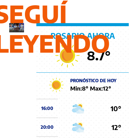
el
SEGUÍ
mundial
LEYENDO
ROSARIO AHORA
8.7
°
PRONÓSTICO DE HOY
Min:
8
° Max:
12
°
10°
16:00
12°
20:00