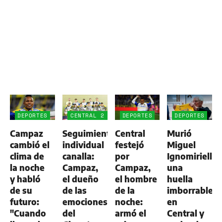
DEPORTES
CENTRAL 2
DEPORTES
DEPORTES
-
Campaz
Seguimiento
Central
Murió
ALDOSIVI
1
cambió el
individual
festejó
Miguel
clima de
canalla:
por
Ignomiriello:
la noche
Campaz,
Campaz,
una
y habló
el dueño
el hombre
huella
de su
de las
de la
imborrable
futuro:
emociones
noche:
en
"Cuando
del
armó el
Central y