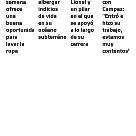
semana
albergar
Lionel y
con
ofrece
indicios
un pilar
Campaz:
una
de vida
en el que
"Entró e
buena
en su
se apoyó
hizo su
oportunidad
océano
a lo largo
trabajo,
para
subterráneo
de su
estamos
lavar la
carrera
muy
ropa
contentos"