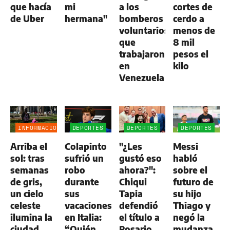
que hacía
mi
a los
cortes de
de Uber
hermana"
bomberos
cerdo a
voluntarios
menos de
que
8 mil
trabajaron
pesos el
en
kilo
Venezuela
INFORMACIÓN
DEPORTES
DEPORTES
DEPORTES
GENERAL
Arriba el
Colapinto
"¿Les
Messi
sol: tras
sufrió un
gustó eso
habló
semanas
robo
ahora?":
sobre el
de gris,
durante
Chiqui
futuro de
un cielo
sus
Tapia
su hijo
celeste
vacaciones
defendió
Thiago y
ilumina la
en Italia:
el título a
negó la
ciudad
“Quién
Rosario
mudanza