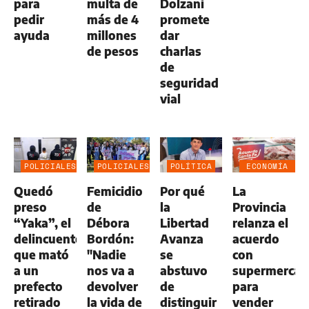
para
multa de
Dolzani
pedir
más de 4
promete
ayuda
millones
dar
de pesos
charlas
de
seguridad
vial
POLICIALES
POLICIALES
POLÍTICA
ECONOMÍA
NEGOCIOS
Quedó
Femicidio
Por qué
La
AGRO
preso
de
la
Provincia
“Yaka”, el
Débora
Libertad
relanza el
delincuente
Bordón:
Avanza
acuerdo
que mató
"Nadie
se
con
a un
nos va a
abstuvo
supermercad
prefecto
devolver
de
para
retirado
la vida de
distinguir
vender