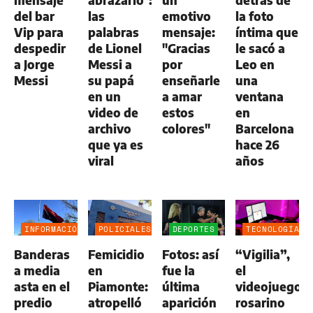
mensaje
abrazarlo":
un
detrás de
del bar
las
emotivo
la foto
Vip para
palabras
mensaje:
íntima que
despedir
de Lionel
"Gracias
le sacó a
a Jorge
Messi a
por
Leo en
Messi
su papá
enseñarle
una
en un
a amar
ventana
video de
estos
en
archivo
colores"
Barcelona
que ya es
hace 26
viral
años
INFORMACIÓN
POLICIALES
DEPORTES
TECNOLOGÍA
GENERAL
Banderas
Femicidio
Fotos: así
“Vigilia”,
a media
en
fue la
el
asta en el
Piamonte:
última
videojuego
predio
atropelló
aparición
rosarino