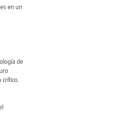
nes en un
ología de
turo
crítico.
el