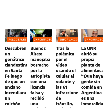
POLICIALES
INFORMACIÓN
INFORMACIÓN
INFORMACIÓN
GENERAL
GENERAL
GENERAL
Descubren
Buenos
Tras la
La UNR
un
Aires:
polémica
abrió su
geriátrico
manejaba
por el
propia
clandestino
borracho
video
planta de
en Santa
por la
usando el
alimentos:
Fe luego
autopista
celular al
“Que haya
de que un
con una
volante y
gente sin
anciano
licencia
las 61
comida en
incendiara
falsa y
infracciones
Argentina
un
recibió
de
es una
colchón
una
tránsito,
inmoralidad