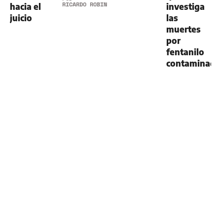
RICARDO ROBINS
hacia el
investiga
juicio
las
muertes
por
fentanilo
contaminad