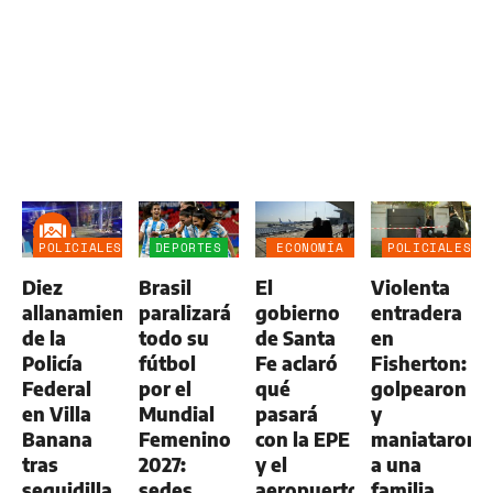
POLICIALES
DEPORTES
ECONOMÍA
POLICIALES
NEGOCIOS
Diez
Brasil
El
Violenta
AGRO
allanamientos
paralizará
gobierno
entradera
de la
todo su
de Santa
en
Policía
fútbol
Fe aclaró
Fisherton:
Federal
por el
qué
golpearon
en Villa
Mundial
pasará
y
Banana
Femenino
con la EPE
maniataron
tras
2027:
y el
a una
seguidilla
sedes,
aeropuerto
familia