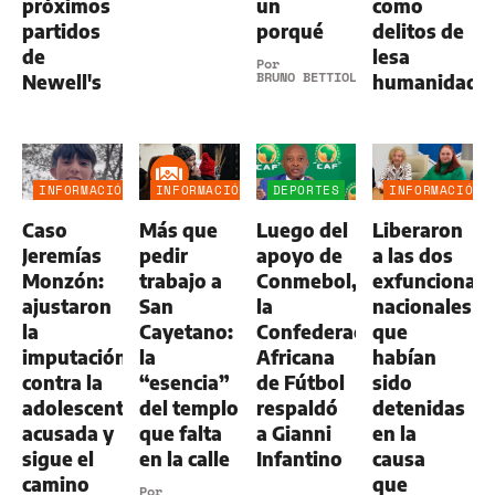
próximos
un
como
partidos
porqué
delitos de
de
lesa
Por
BRUNO BETTIOL
Newell's
humanidad
INFORMACIÓN
INFORMACIÓN
DEPORTES
INFORMACIÓN
GENERAL
GENERAL
GENERAL
Caso
Más que
Luego del
Liberaron
Jeremías
pedir
apoyo de
a las dos
Monzón:
trabajo a
Conmebol,
exfuncionari
ajustaron
San
la
nacionales
la
Cayetano:
Confederación
que
imputación
la
Africana
habían
contra la
“esencia”
de Fútbol
sido
adolescente
del templo
respaldó
detenidas
acusada y
que falta
a Gianni
en la
sigue el
en la calle
Infantino
causa
camino
que
Por