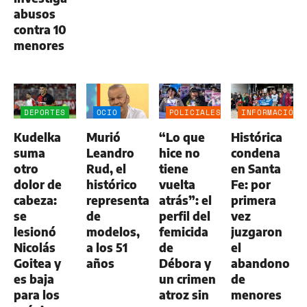
abusos
contra 10
menores
DEPORTES
OCIO
POLICIALES
INFORMACIÓN
GENERAL
Kudelka
Murió
“Lo que
Histórica
suma
Leandro
hice no
condena
otro
Rud, el
tiene
en Santa
dolor de
histórico
vuelta
Fe: por
cabeza:
representante
atrás”: el
primera
se
de
perfil del
vez
lesionó
modelos,
femicida
juzgaron
Nicolás
a los 51
de
el
Goitea y
años
Débora y
abandono
es baja
un crimen
de
para los
atroz sin
menores