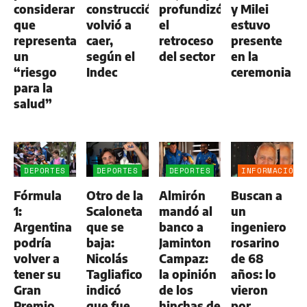
considerar
construcción
profundizó
y Milei
que
volvió a
el
estuvo
representa
caer,
retroceso
presente
un
según el
del sector
en la
“riesgo
Indec
ceremonia
para la
salud”
DEPORTES
DEPORTES
DEPORTES
INFORMACIÓN
GENERAL
Fórmula
Otro de la
Almirón
Buscan a
1:
Scaloneta
mandó al
un
Argentina
que se
banco a
ingeniero
podría
baja:
Jaminton
rosarino
volver a
Nicolás
Campaz:
de 68
tener su
Tagliafico
la opinión
años: lo
Gran
indicó
de los
vieron
Premio
que fue
hinchas de
por