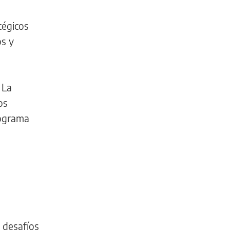
tégicos
os y
 La
os
rograma
 desafíos