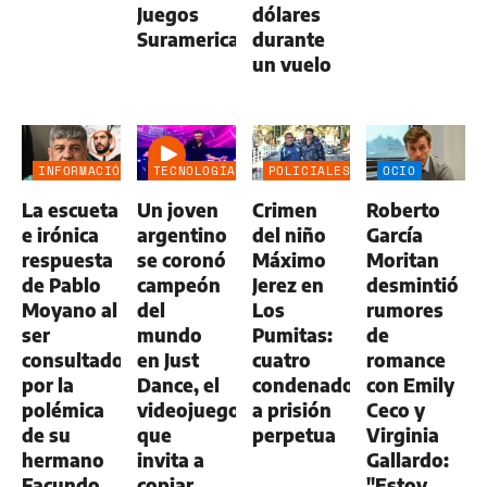
Juegos
dólares
Suramericanos
durante
un vuelo
INFORMACIÓN
TECNOLOGÍA
POLICIALES
OCIO
GENERAL
La escueta
Un joven
Crimen
Roberto
e irónica
argentino
del niño
García
respuesta
se coronó
Máximo
Moritan
de Pablo
campeón
Jerez en
desmintió
Moyano al
del
Los
rumores
ser
mundo
Pumitas:
de
consultado
en Just
cuatro
romance
por la
Dance, el
condenados
con Emily
polémica
videojuego
a prisión
Ceco y
de su
que
perpetua
Virginia
hermano
invita a
Gallardo:
Facundo
copiar
"Estoy