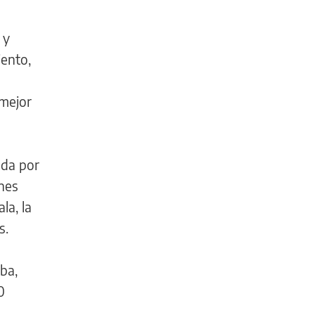
 y
iento,
 mejor
ada por
nes
la, la
DEPORTES
s.
El
ba,
antecedente
0
que