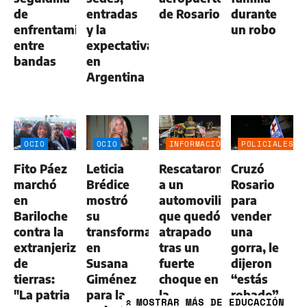
de
entradas
de Rosario
durante
enfrentamientos
y la
un robo
entre
expectativa
bandas
en
Argentina
OCIO
OCIO
INFORMACIÓN
POLICIALES
GENERAL
Fito Páez
Leticia
Rescataron
Cruzó
marchó
Brédice
a un
Rosario
en
mostró
automovilista
para
Bariloche
su
que quedó
vender
contra la
transformación
atrapado
una
extranjerización
en
tras un
gorra, le
de
Susana
fuerte
dijeron
tierras:
Giménez
choque en
“estás
"La patria
para la
la
robado”
MOSTRAR
MÁS DE EDUCACIÓN
»