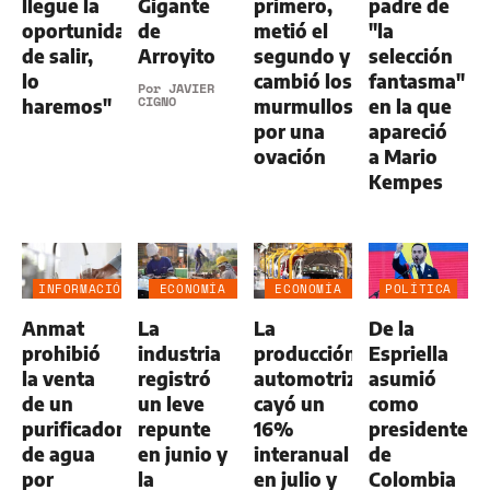
llegue la
Gigante
primero,
padre de
oportunidad
de
metió el
"la
de salir,
Arroyito
segundo y
selección
lo
cambió los
fantasma"
Por
JAVIER
CIGNO
haremos"
murmullos
en la que
por una
apareció
ovación
a Mario
Kempes
INFORMACIÓN
ECONOMÍA
ECONOMÍA
POLÍTICA
GENERAL
NEGOCIOS
NEGOCIOS
Anmat
La
La
De la
AGRO
AGRO
prohibió
industria
producción
Espriella
la venta
registró
automotriz
asumió
de un
un leve
cayó un
como
purificador
repunte
16%
presidente
de agua
en junio y
interanual
de
por
la
en julio y
Colombia