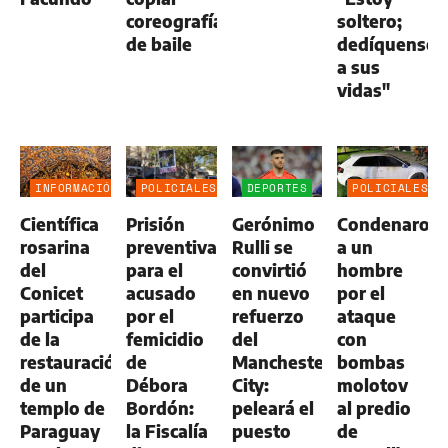
coreografías
soltero;
de baile
dedíquense
a sus
vidas"
INFORMACIÓN
POLICIALES
DEPORTES
POLICIALES
GENERAL
Científica
Prisión
Gerónimo
Condenaron
rosarina
preventiva
Rulli se
a un
del
para el
convirtió
hombre
Conicet
acusado
en nuevo
por el
participa
por el
refuerzo
ataque
de la
femicidio
del
con
restauración
de
Manchester
bombas
de un
Débora
City:
molotov
templo de
Bordón:
peleará el
al predio
Paraguay
la Fiscalía
puesto
de