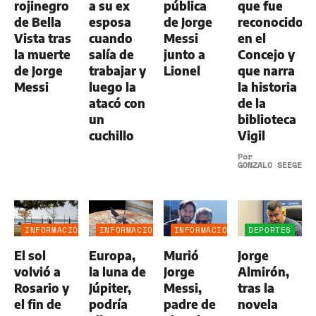
rojinegro
a su ex
pública
que fue
de Bella
esposa
de Jorge
reconocido
Vista tras
cuando
Messi
en el
la muerte
salía de
junto a
Concejo y
de Jorge
trabajar y
Lionel
que narra
Messi
luego la
la historia
atacó con
de la
un
biblioteca
cuchillo
Vigil
Por
GONZALO SEEGER
INFORMACIÓN
INFORMACIÓN
INFORMACIÓN
DEPORTES
GENERAL
GENERAL
GENERAL
El sol
Europa,
Murió
Jorge
volvió a
la luna de
Jorge
Almirón,
Rosario y
Júpiter,
Messi,
tras la
el fin de
podría
padre de
novela