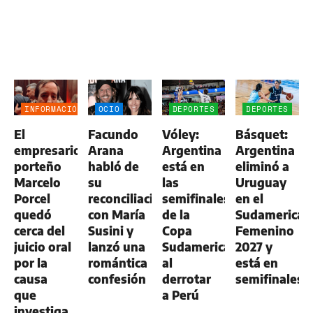
INFORMACIÓN
OCIO
DEPORTES
DEPORTES
GENERAL
El
Facundo
Vóley:
Básquet:
empresario
Arana
Argentina
Argentina
porteño
habló de
está en
eliminó a
Marcelo
su
las
Uruguay
Porcel
reconciliación
semifinales
en el
quedó
con María
de la
Sudamerican
cerca del
Susini y
Copa
Femenino
juicio oral
lanzó una
Sudamericana
2027 y
por la
romántica
al
está en
causa
confesión
derrotar
semifinales
que
a Perú
investiga