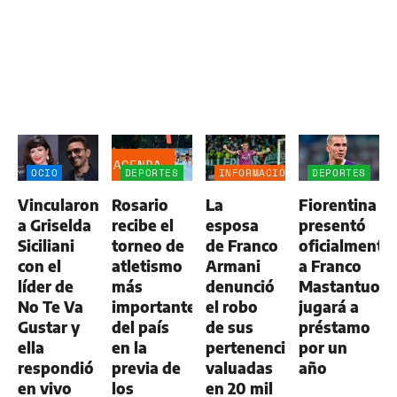
AGENDA
OCIO
DEPORTES
INFORMACIÓN
DEPORTES
GENERAL
Vincularon
Rosario
La
Fiorentina
a Griselda
recibe el
esposa
presentó
Siciliani
torneo de
de Franco
oficialmente
con el
atletismo
Armani
a Franco
líder de
más
denunció
Mastantuono
No Te Va
importante
el robo
jugará a
Gustar y
del país
de sus
préstamo
ella
en la
pertenencias
por un
respondió
previa de
valuadas
año
en vivo
los
en 20 mil