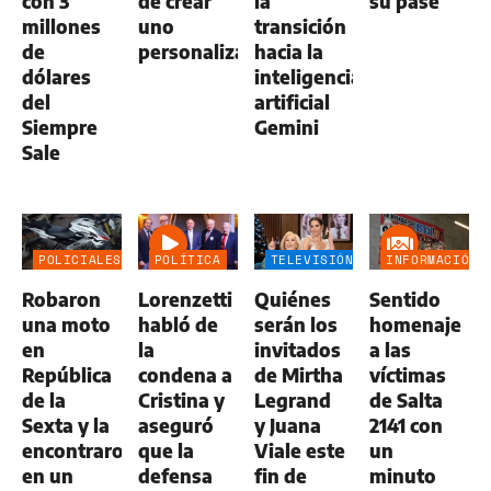
con 3
de crear
la
su pase
millones
uno
transición
de
personalizado
hacia la
dólares
inteligencia
del
artificial
Siempre
Gemini
Sale
POLICIALES
POLÍTICA
TELEVISIÓN
INFORMACIÓN
GENERAL
Robaron
Lorenzetti
Quiénes
Sentido
una moto
habló de
serán los
homenaje
en
la
invitados
a las
República
condena a
de Mirtha
víctimas
de la
Cristina y
Legrand
de Salta
Sexta y la
aseguró
y Juana
2141 con
encontraron
que la
Viale este
un
en un
defensa
fin de
minuto