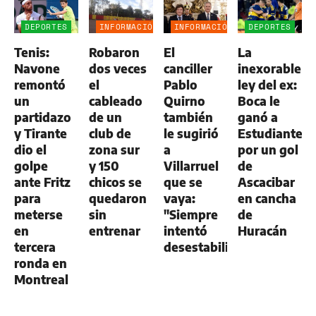
DEPORTES
INFORMACIÓN
INFORMACIÓN
DEPORTES
GENERAL
GENERAL
Tenis:
Robaron
El
La
Navone
dos veces
canciller
inexorable
remontó
el
Pablo
ley del ex:
un
cableado
Quirno
Boca le
partidazo
de un
también
ganó a
y Tirante
club de
le sugirió
Estudiantes
dio el
zona sur
a
por un gol
golpe
y 150
Villarruel
de
ante Fritz
chicos se
que se
Ascacibar
para
quedaron
vaya:
en cancha
meterse
sin
"Siempre
de
en
entrenar
intentó
Huracán
tercera
desestabilizar"
ronda en
Montreal