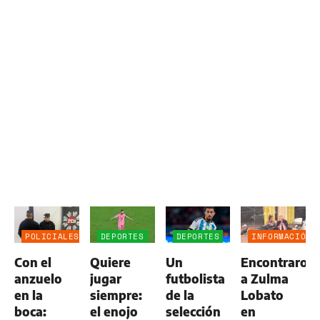
POLICIALES
DEPORTES
DEPORTES
INFORMACIÓN
GENERAL
Con el
Quiere
Un
Encontraron
anzuelo
jugar
futbolista
a Zulma
en la
siempre:
de la
Lobato
boca:
el enojo
selección
en