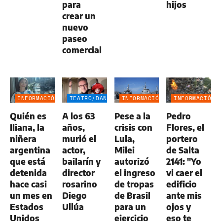
para
hijos
crear un
nuevo
paseo
comercial
INFORMACIÓN
TEATRO/DANZA
INFORMACIÓN
INFORMACIÓN
GENERAL
GENERAL
GENERAL
Quién es
A los 63
Pese a la
Pedro
Iliana, la
años,
crisis con
Flores, el
niñera
murió el
Lula,
portero
argentina
actor,
Milei
de Salta
que está
bailarín y
autorizó
2141: "Yo
detenida
director
el ingreso
vi caer el
hace casi
rosarino
de tropas
edificio
un mes en
Diego
de Brasil
ante mis
Estados
Ullúa
para un
ojos y
Unidos
ejercicio
eso te