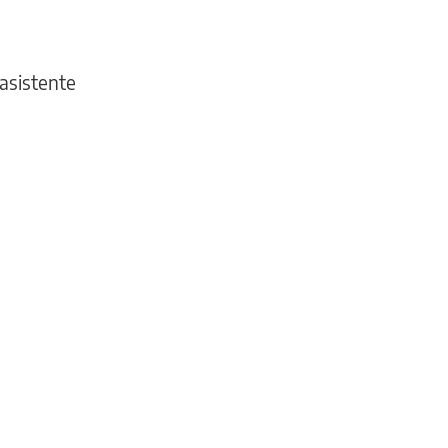
 asistente
INFORMACIÓN
GENERAL