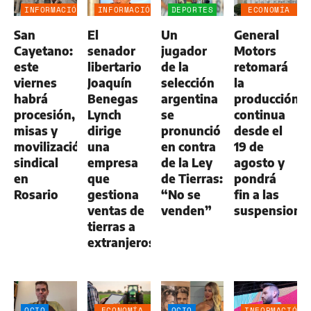
INFORMACIÓN
INFORMACIÓN
DEPORTES
ECONOMÍA
GENERAL
GENERAL
NEGOCIOS
San
El
Un
General
AGRO
Cayetano:
senador
jugador
Motors
este
libertario
de la
retomará
viernes
Joaquín
selección
la
habrá
Benegas
argentina
producción
procesión,
Lynch
se
continua
misas y
dirige
pronunció
desde el
movilización
una
en contra
19 de
sindical
empresa
de la Ley
agosto y
en
que
de Tierras:
pondrá
Rosario
gestiona
“No se
fin a las
ventas de
venden”
suspensione
tierras a
extranjeros
OCIO
ECONOMÍA
OCIO
INFORMACIÓN