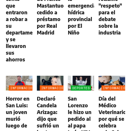
que
Mastantuono,
emergencia
"respeto"
entraron
cedido a
hídrica
para el
a robar a
préstamo
provincial
debate
su
por Real
por El
sobre la
departamento
Madrid
Niño
industria
y se
llevaron
sus
ahorros
INFORMACIÓN
INFORMACIÓN
DEPORTES
INFORMACIÓN
GENERAL
GENERAL
GENERAL
Horror en
Declaró
San
Día del
San Luis:
Candela
Lorenzo
Médico
un joven
Arizaga:
le hizo un
Veterinario:
murió
dijo que
pedido al
por qué se
luego de
sufrió un
al papa
celebra