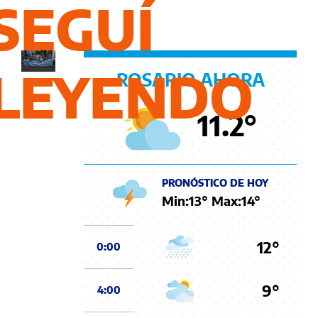
propiedad
SEGUÍ
privada"
LEYENDO
ROSARIO AHORA
11.2
°
PRONÓSTICO DE HOY
Min:
13
° Max:
14
°
12°
0:00
9°
4:00