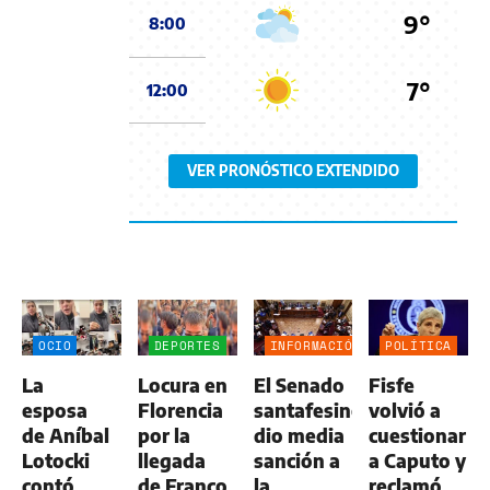
9°
8:00
7°
12:00
VER PRONÓSTICO EXTENDIDO
OCIO
DEPORTES
INFORMACIÓN
POLÍTICA
GENERAL
La
Locura en
El Senado
Fisfe
esposa
Florencia
santafesino
volvió a
de Aníbal
por la
dio media
cuestionar
Lotocki
llegada
sanción a
a Caputo y
contó
de Franco
la
reclamó