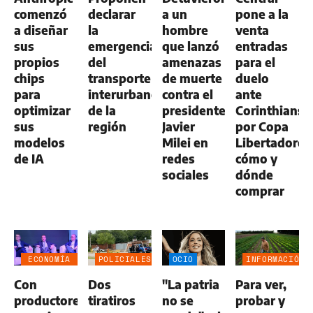
comenzó
declarar
a un
pone a la
a diseñar
la
hombre
venta
sus
emergencia
que lanzó
entradas
propios
del
amenazas
para el
chips
transporte
de muerte
duelo
para
interurbano
contra el
ante
optimizar
de la
presidente
Corinthians
sus
región
Javier
por Copa
modelos
Milei en
Libertadores
de IA
redes
cómo y
sociales
dónde
comprar
ECONOMÍA
POLICIALES
OCIO
INFORMACIÓN
NEGOCIOS
GENERAL
Con
Dos
"La patria
Para ver,
AGRO
productores,
tiratiros
no se
probar y