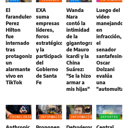
NEGOCIOS
GENERAL
El
EXA
Wanda
Luego del
AGRO
farandulero
suma
Nara
video
Perez
empresas
contó la
manejando
Hilton
líderes,
intimidad
en
fue
foros
de la
infracción,
internado
estratégicos
gigantografía
el
tras
y la
de Mauro
senador
protagonizar
participación
Icardi y la
santafesino
un
del
China
Oscar
alarmante
Gobierno
Suárez:
Dolzani
vivo en
de Santa
"Se la hizo
evalúa
TikTok
Fe
armar a
una
mis hijas"
"automulta"
TECNOLOGÍA
INFORMACIÓN
INFORMACIÓN
DEPORTES
GENERAL
GENERAL
Anthropic
Proponen
Detuvieron
Central