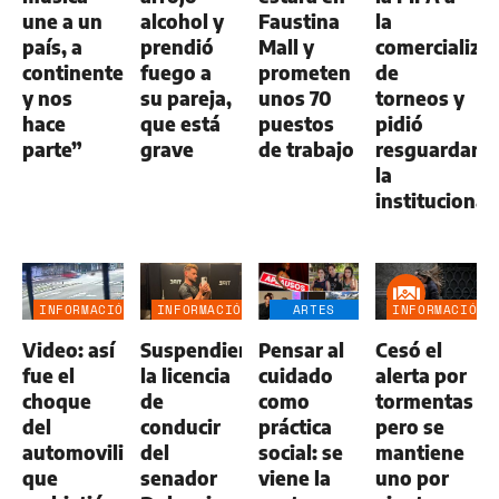
une a un
alcohol y
Faustina
la
país, a
prendió
Mall y
comercializa
continentes
fuego a
prometen
de
y nos
su pareja,
unos 70
torneos y
hace
que está
puestos
pidió
parte”
grave
de trabajo
resguardar
la
institucional
INFORMACIÓN
INFORMACIÓN
ARTES
INFORMACIÓN
GENERAL
GENERAL
ESCÉNICAS
GENERAL
Video: así
Suspendieron
Pensar al
Cesó el
fue el
la licencia
cuidado
alerta por
choque
de
como
tormentas
del
conducir
práctica
pero se
automovilista
del
social: se
mantiene
que
senador
viene la
uno por