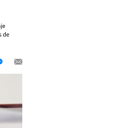
aje
s de