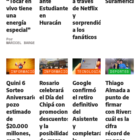
“Tocar en
ante
a través
Suramerican
vivo tiene
Estudiantes
de Netflix
una
en
y
energía
Huracán
sorprendió
especial”
a los
fanáticos
Por
MARICEL BARGERI
INFORMACIÓN
INFORMACIÓN
TECNOLOGÍA
DEPORTES
GENERAL
GENERAL
Quini 6
Rosario
Google
Thiago
Sorteo
celebrará
confirmó
Almada a
Aniversario:
el Día del
el retiro
punto de
pozo
Chipá con
definitivo
firmar
estimado
promociones,
del
con River:
de
descuentos
Asistente
cuál es la
$20.000
y la
y
cifra
millones,
posibilidad
completará
récord de