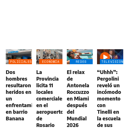
POLICIALES
ECONOMÍA
REDES
TELEVISIÓN
NEGOCIOS
SOCIALES
Dos
La
El relax
“Uhhh”:
AGRO
hombres
Provincia
de
Pergolini
resultaron
licita 11
Antonela
reveló un
heridos en
locales
Roccuzzo
incómodo
un
comerciales
en Miami
momento
enfrentamiento
en el
después
con
en barrio
aeropuerto
del
Tinelli en
Banana
de
Mundial
la escuela
Rosario
2026
de sus