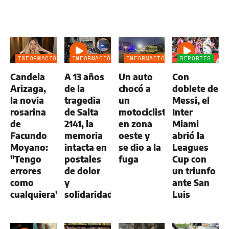
INFORMACIÓN
INFORMACIÓN
INFORMACIÓN
DEPORTES
GENERAL
GENERAL
GENERAL
Candela
A 13 años
Un auto
Con
Arizaga,
de la
chocó a
doblete de
la novia
tragedia
un
Messi, el
rosarina
de Salta
motociclista
Inter
de
2141, la
en zona
Miami
Facundo
memoria
oeste y
abrió la
Moyano:
intacta en
se dio a la
Leagues
"Tengo
postales
fuga
Cup con
errores
de dolor
un triunfo
como
y
ante San
cualquiera"
solidaridad
Luis