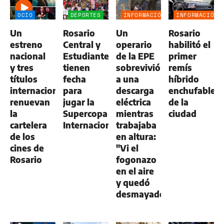
OCIO
DEPORTES
INFORMACIÓN
INFORMACIÓN
GENERAL
GENERAL
Un
Rosario
Un
Rosario
estreno
Central y
operario
habilitó el
nacional
Estudiantes
de la EPE
primer
y tres
tienen
sobrevivió
remís
títulos
fecha
a una
híbrido
internacionales
para
descarga
enchufable
renuevan
jugar la
eléctrica
de la
la
Supercopa
mientras
ciudad
cartelera
Internacional
trabajaba
de los
en altura:
cines de
"Vi el
Rosario
fogonazo
en el aire
y quedó
desmayado"