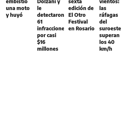
embistió
Dolzani y
sexta
vientos:
una moto
le
edición de
las
y huyó
detectaron
El Otro
ráfagas
61
Festival
del
infracciones
en Rosario
suroeste
por casi
superan
$16
los 40
millones
km/h