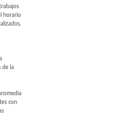
trabajos
l horario
alizados.
a
 de la
ransmedia
rtes con
as