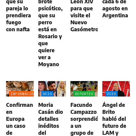
que su
brote
León XIV
cada 6 de
pareja lo
psicótico,
para que
agosto en
prendiera
que su
visite el
Argentina
fuego
perro
Nuevo
con nafta
está en
Gasómetro
Rosario y
que
quiere
ver a
Moyano
INFORMACIÓN
OCIO
DEPORTES
OCIO
GENERAL
Confirman
Moria
Facundo
Ángel de
en
Casán dio
Campazzo
Brito
Europa
detalles
sorprendió
habló del
un caso
inéditos
a un
futuro de
de
del
grupo de
LAM y