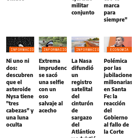
militar
marca
conjunto
para
siempre"
INFORMACIÓN
INFORMACIÓN
INFORMACIÓN
ECONOMÍA
GENERAL
GENERAL
GENERAL
NEGOCIOS
Ni uno ni
Extrema
La Nasa
Polémica
AGRO
dos:
imprudencia:
difundió
por las
descubren
se sacó
un
jubilaciones
que el
una selfie
registro
millonarias
asteroide
con un
satelital
en Santa
Nysa tiene
oso
del
Fe: la
"tres
salvaje al
cinturón
reacción
cabezas" y
acecho
de
del
una luna
sargazo
Gobierno
oculta
del
al fallo de
Atlántico
la Corte