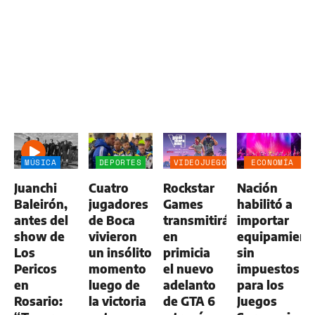
MÚSICA
DEPORTES
VIDEOJUEGOS
ECONOMÍA
NEGOCIOS
Juanchi
Cuatro
Rockstar
Nación
AGRO
Baleirón,
jugadores
Games
habilitó a
antes del
de Boca
transmitirá
importar
show de
vivieron
en
equipamient
Los
un insólito
primicia
sin
Pericos
momento
el nuevo
impuestos
en
luego de
adelanto
para los
Rosario:
la victoria
de GTA 6
Juegos