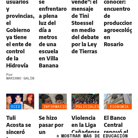
usuarios
se
vende": el
conocer:
y
enfrentaron
mensaje
encuentro
provincias,
a plena
de Tini
de
el
luz del
Stoessel
produccione
Gobierno
día a
en medio
agroecológic
ya tiene
metros
del debate
en
el ente de
de una
por la Ley
Rosario
control
escuela
de Tierras
de la
en Villa
Hidrovía
Banana
Por
MARIANO GALÍNDEZ
OCIO
INFORMACIÓN
POLICIALES
ECONOMÍA
GENERAL
NEGOCIOS
Tuli
Se hizo
Violencia
El Banco
AGRO
Acosta se
pasar por
en la Liga
Central
sinceró
un
Cañadense:
renovó el
MOSTRAR
MÁS DE EDUCACIÓN
»