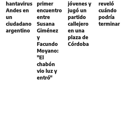
hantavirus
primer
jóvenes y
reveló
Andes en
encuentro
jugó un
cuándo
un
entre
partido
podría
ciudadano
Susana
callejero
terminar
argentino
Giménez
en una
y
plaza de
Facundo
Córdoba
Moyano:
"El
chabón
vio luz y
entró"