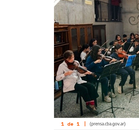
1
de
1
|
(prensa.cba.gov.ar)