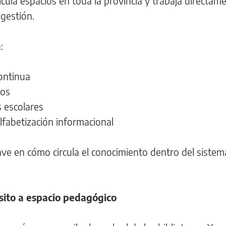
icula espacios en toda la provincia y trabaja directam
gestión.
:
ontinua
vos
s escolares
alfabetización informacional
ave en cómo circula el conocimiento dentro del sistem
ósito a espacio pedagógico