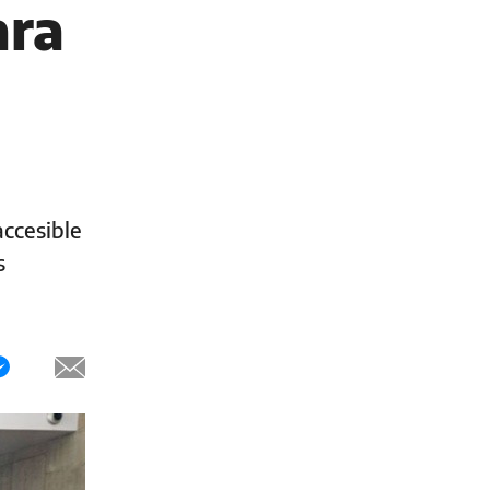
ara
accesible
s