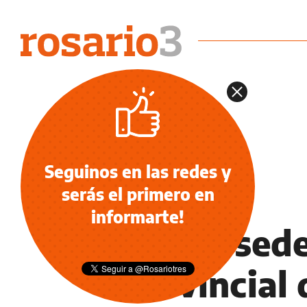
Seguinos en las redes y
serás el primero en
EDUCACIÓN
informarte!
Nueva sede 
Provincial