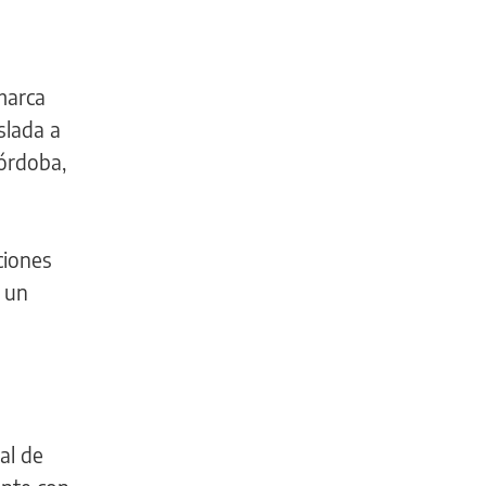
marca
slada a
Córdoba,
iciones
n un
al de