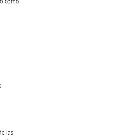
 no como
e
de las