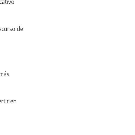
cativo
recurso de
 más
rtir en