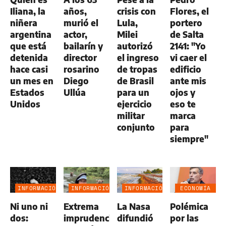
Iliana, la
años,
crisis con
Flores, el
niñera
murió el
Lula,
portero
argentina
actor,
Milei
de Salta
que está
bailarín y
autorizó
2141: "Yo
detenida
director
el ingreso
vi caer el
hace casi
rosarino
de tropas
edificio
un mes en
Diego
de Brasil
ante mis
Estados
Ullúa
para un
ojos y
Unidos
ejercicio
eso te
militar
marca
conjunto
para
siempre"
INFORMACIÓN
INFORMACIÓN
INFORMACIÓN
ECONOMÍA
GENERAL
GENERAL
GENERAL
NEGOCIOS
Ni uno ni
Extrema
La Nasa
Polémica
AGRO
dos:
imprudencia:
difundió
por las