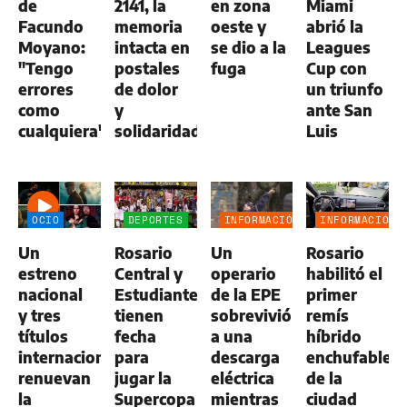
de
2141, la
en zona
Miami
Facundo
memoria
oeste y
abrió la
Moyano:
intacta en
se dio a la
Leagues
"Tengo
postales
fuga
Cup con
errores
de dolor
un triunfo
como
y
ante San
cualquiera"
solidaridad
Luis
OCIO
DEPORTES
INFORMACIÓN
INFORMACIÓN
GENERAL
GENERAL
Un
Rosario
Un
Rosario
estreno
Central y
operario
habilitó el
nacional
Estudiantes
de la EPE
primer
y tres
tienen
sobrevivió
remís
títulos
fecha
a una
híbrido
internacionales
para
descarga
enchufable
renuevan
jugar la
eléctrica
de la
la
Supercopa
mientras
ciudad