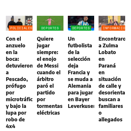
POLICIALES
DEPORTES
DEPORTES
INFORMACIÓN
GENERAL
Con el
Quiere
Un
Encontraron
anzuelo
jugar
futbolista
a Zulma
en la
siempre:
de la
Lobato
boca:
el enojo
selección
en
detuvieron
de Messi
deja
Paraná
a
cuando el
Francia y
en
Pescado,
árbitro
se muda a
situación
prófugo
paró el
Alemania
de calle y
por
partido
para jugar
desorientada
microtráfico
por
en Bayer
buscan a
y bajo la
tormentas
Leverkusen
familiares
lupa por
eléctricas
o
robo de
allegados
4x4