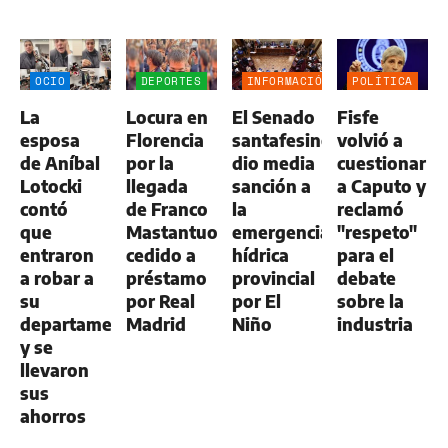
OCIO
DEPORTES
INFORMACIÓN
POLÍTICA
GENERAL
La
Locura en
El Senado
Fisfe
esposa
Florencia
santafesino
volvió a
de Aníbal
por la
dio media
cuestionar
Lotocki
llegada
sanción a
a Caputo y
contó
de Franco
la
reclamó
que
Mastantuono,
emergencia
"respeto"
entraron
cedido a
hídrica
para el
a robar a
préstamo
provincial
debate
su
por Real
por El
sobre la
departamento
Madrid
Niño
industria
y se
llevaron
sus
ahorros