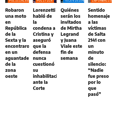
POLICIALES
POLÍTICA
TELEVISIÓN
INFORMACIÓN
GENERAL
Robaron
Lorenzetti
Quiénes
Sentido
una moto
habló de
serán los
homenaje
en
la
invitados
a las
República
condena a
de Mirtha
víctimas
de la
Cristina y
Legrand
de Salta
Sexta y la
aseguró
y Juana
2141 con
encontraron
que la
Viale este
un
en un
defensa
fin de
minuto
aguantadero
nunca
semana
de
de la
cuestionó
silencio:
zona
su
“Nadie
oeste
inhabilitación
fue preso
ante la
por lo
Corte
que
pasó”