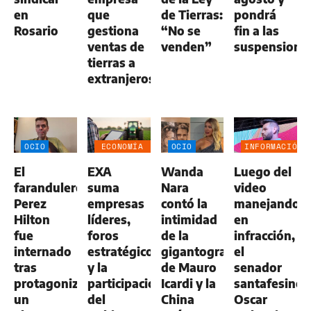
en
que
de Tierras:
pondrá
Rosario
gestiona
“No se
fin a las
ventas de
venden”
suspensione
tierras a
extranjeros
OCIO
ECONOMÍA
OCIO
INFORMACIÓN
NEGOCIOS
GENERAL
El
EXA
Wanda
Luego del
AGRO
farandulero
suma
Nara
video
Perez
empresas
contó la
manejando
Hilton
líderes,
intimidad
en
fue
foros
de la
infracción,
internado
estratégicos
gigantografía
el
tras
y la
de Mauro
senador
protagonizar
participación
Icardi y la
santafesino
un
del
China
Oscar