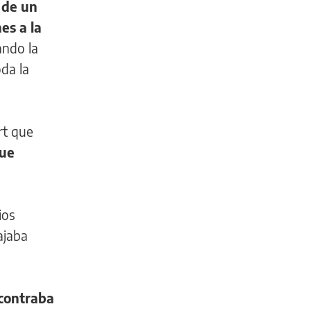
 de un
es a la
ando la
oda la
rt que
que
ios
ajaba
ncontraba