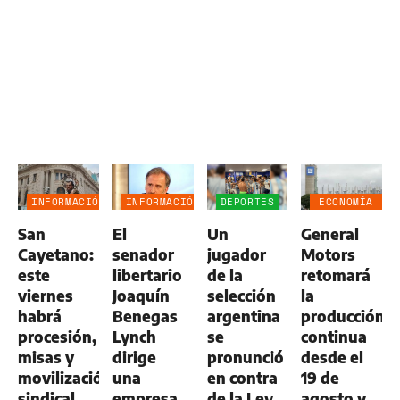
INFORMACIÓN
INFORMACIÓN
DEPORTES
ECONOMÍA
GENERAL
GENERAL
NEGOCIOS
San
El
Un
General
AGRO
Cayetano:
senador
jugador
Motors
este
libertario
de la
retomará
viernes
Joaquín
selección
la
habrá
Benegas
argentina
producción
procesión,
Lynch
se
continua
misas y
dirige
pronunció
desde el
movilización
una
en contra
19 de
sindical
empresa
de la Ley
agosto y