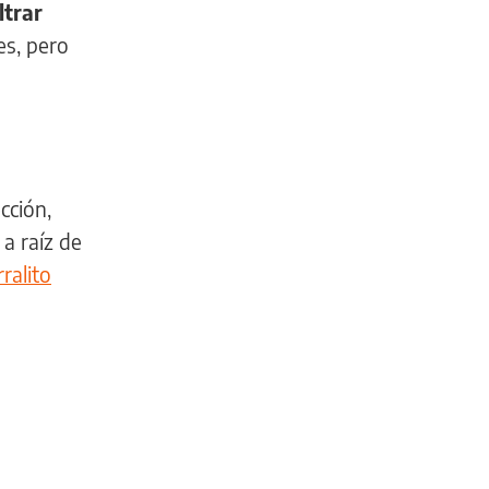
ltrar
es, pero
cción,
a raíz de
ralito