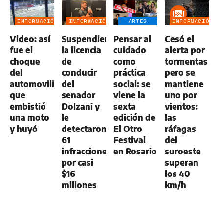
INFORMACIÓN
INFORMACIÓN
ARTES
INFORMACIÓN
GENERAL
GENERAL
ESCÉNICAS
GENERAL
Video: así
Suspendieron
Pensar al
Cesó el
fue el
la licencia
cuidado
alerta por
choque
de
como
tormentas
del
conducir
práctica
pero se
automovilista
del
social: se
mantiene
que
senador
viene la
uno por
embistió
Dolzani y
sexta
vientos:
una moto
le
edición de
las
y huyó
detectaron
El Otro
ráfagas
61
Festival
del
infracciones
en Rosario
suroeste
por casi
superan
$16
los 40
millones
km/h