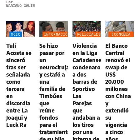
Por
MARIANO GALÍNDEZ
OCIO
INFORMACIÓN
POLICIALES
ECONOMÍA
GENERAL
NEGOCIOS
Tuli
Se hizo
Violencia
El Banco
AGRO
Acosta se
pasar por
en la Liga
Central
sinceró
un
Cañadense:
renovó el
tras ser
neurocirujano
condenaron
swap de
señalada
y estafó a
a dos
US$
como
una
barras de
20.000
tercera
familia de
Sportivo
millones
en
Timbúes
Las
con China
discordia
que
Parejas
y
entre La
reúne
que
extendió
Joaqui y
fondos
andaban a
su
Luck Ra
para el
los tiros
vigencia
tratamiento
por una
a cinco
de su hijo
interna de
años