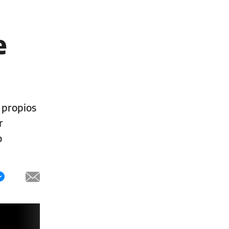
e
 propios
r
o