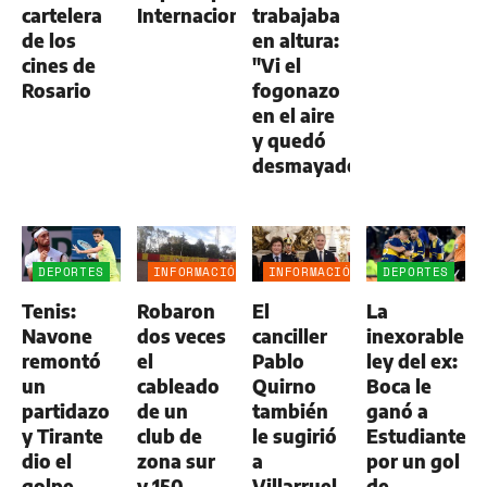
cartelera
Internacional
trabajaba
de los
en altura:
cines de
"Vi el
Rosario
fogonazo
en el aire
y quedó
desmayado"
DEPORTES
INFORMACIÓN
INFORMACIÓN
DEPORTES
GENERAL
GENERAL
Tenis:
Robaron
El
La
Navone
dos veces
canciller
inexorable
remontó
el
Pablo
ley del ex:
un
cableado
Quirno
Boca le
partidazo
de un
también
ganó a
y Tirante
club de
le sugirió
Estudiantes
dio el
zona sur
a
por un gol
golpe
y 150
Villarruel
de