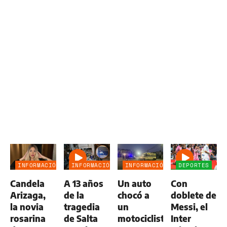
INFORMACIÓN
INFORMACIÓN
INFORMACIÓN
DEPORTES
GENERAL
GENERAL
GENERAL
Candela
A 13 años
Un auto
Con
Arizaga,
de la
chocó a
doblete de
la novia
tragedia
un
Messi, el
rosarina
de Salta
motociclista
Inter