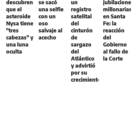
descubren
se sacó
un
jubilaciones
que el
una selfie
registro
millonarias
asteroide
con un
satelital
en Santa
Nysa tiene
oso
del
Fe: la
"tres
salvaje al
cinturón
reacción
cabezas" y
acecho
de
del
una luna
sargazo
Gobierno
oculta
del
al fallo de
Atlántico
la Corte
y advirtió
por su
crecimiento