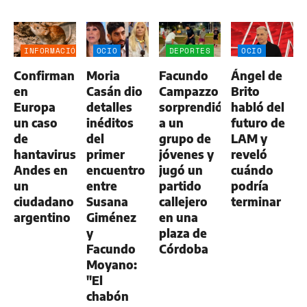
INFORMACIÓN
OCIO
DEPORTES
OCIO
GENERAL
Confirman
Moria
Facundo
Ángel de
en
Casán dio
Campazzo
Brito
Europa
detalles
sorprendió
habló del
un caso
inéditos
a un
futuro de
de
del
grupo de
LAM y
hantavirus
primer
jóvenes y
reveló
Andes en
encuentro
jugó un
cuándo
un
entre
partido
podría
ciudadano
Susana
callejero
terminar
argentino
Giménez
en una
y
plaza de
Facundo
Córdoba
Moyano:
"El
chabón