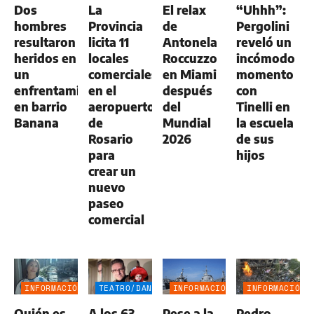
Dos
La
El relax
“Uhhh”:
AGRO
hombres
Provincia
de
Pergolini
resultaron
licita 11
Antonela
reveló un
heridos en
locales
Roccuzzo
incómodo
un
comerciales
en Miami
momento
enfrentamiento
en el
después
con
en barrio
aeropuerto
del
Tinelli en
Banana
de
Mundial
la escuela
Rosario
2026
de sus
para
hijos
crear un
nuevo
paseo
comercial
INFORMACIÓN
TEATRO/DANZA
INFORMACIÓN
INFORMACIÓN
GENERAL
GENERAL
GENERAL
Quién es
A los 63
Pese a la
Pedro