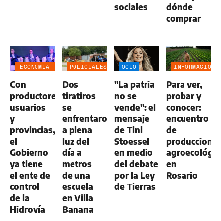
sociales
dónde
comprar
ECONOMÍA
POLICIALES
OCIO
INFORMACIÓN
NEGOCIOS
GENERAL
Con
Dos
"La patria
Para ver,
AGRO
productores,
tiratiros
no se
probar y
usuarios
se
vende": el
conocer:
y
enfrentaron
mensaje
encuentro
provincias,
a plena
de Tini
de
el
luz del
Stoessel
produccione
Gobierno
día a
en medio
agroecológic
ya tiene
metros
del debate
en
el ente de
de una
por la Ley
Rosario
control
escuela
de Tierras
de la
en Villa
Hidrovía
Banana