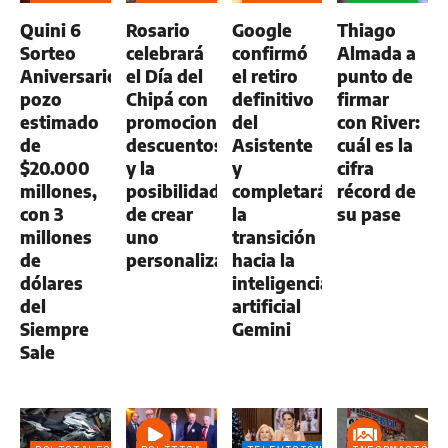
GENERAL
GENERAL
Quini 6
Rosario
Google
Thiago
Sorteo
celebrará
confirmó
Almada a
Aniversario:
el Día del
el retiro
punto de
pozo
Chipá con
definitivo
firmar
estimado
promociones,
del
con River:
de
descuentos
Asistente
cuál es la
$20.000
y la
y
cifra
millones,
posibilidad
completará
récord de
con 3
de crear
la
su pase
millones
uno
transición
de
personalizado
hacia la
dólares
inteligencia
del
artificial
Siempre
Gemini
Sale