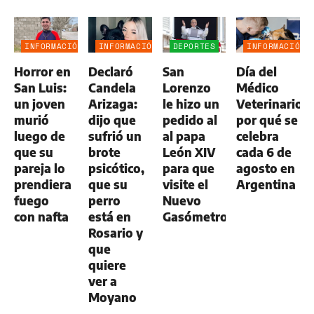
INFORMACIÓN
INFORMACIÓN
DEPORTES
INFORMACIÓN
GENERAL
GENERAL
GENERAL
Horror en
Declaró
San
Día del
San Luis:
Candela
Lorenzo
Médico
un joven
Arizaga:
le hizo un
Veterinario:
murió
dijo que
pedido al
por qué se
luego de
sufrió un
al papa
celebra
que su
brote
León XIV
cada 6 de
pareja lo
psicótico,
para que
agosto en
prendiera
que su
visite el
Argentina
fuego
perro
Nuevo
con nafta
está en
Gasómetro
Rosario y
que
quiere
ver a
Moyano