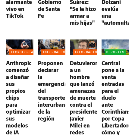
alarmante
Gobierno
Suárez:
Dolzani
vivo en
de Santa
"Se la hizo
evalúa
TikTok
Fe
armar a
una
mis hijas"
"automulta"
TECNOLOGÍA
INFORMACIÓN
INFORMACIÓN
DEPORTES
GENERAL
GENERAL
Anthropic
Proponen
Detuvieron
Central
comenzó
declarar
a un
pone a la
a diseñar
la
hombre
venta
sus
emergencia
que lanzó
entradas
propios
del
amenazas
para el
chips
transporte
de muerte
duelo
para
interurbano
contra el
ante
optimizar
de la
presidente
Corinthians
sus
región
Javier
por Copa
modelos
Milei en
Libertadores
de IA
redes
cómo y