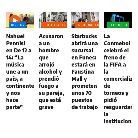
MÚSICA
POLICIALES
INFORMACIÓN
DEPORTES
GENERAL
Nahuel
Acusaron
Starbucks
La
Pennisi
a un
abrirá una
Conmebol
en De 12 a
hombre
sucursal
celebró el
14: “La
que
en Funes:
freno de
música
arrojó
estará en
la FIFA a
une a un
alcohol y
Faustina
la
país, a
prendió
Mall y
comercializa
continentes
fuego a
prometen
de
y nos
su pareja,
unos 70
torneos y
hace
que está
puestos
pidió
parte”
grave
de trabajo
resguardar
la
institucional