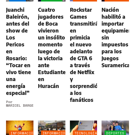
NEGOCIOS
Juanchi
Cuatro
Rockstar
Nación
AGRO
Baleirón,
jugadores
Games
habilitó a
antes del
de Boca
transmitirá
importar
show de
vivieron
en
equipamient
Los
un insólito
primicia
sin
Pericos
momento
el nuevo
impuestos
en
luego de
adelanto
para los
Rosario:
la victoria
de GTA 6
Juegos
“Tocar en
ante
a través
Suramerican
vivo tiene
Estudiantes
de Netflix
una
en
y
energía
Huracán
sorprendió
especial”
a los
fanáticos
Por
MARICEL BARGERI
INFORMACIÓN
INFORMACIÓN
TECNOLOGÍA
DEPORTES