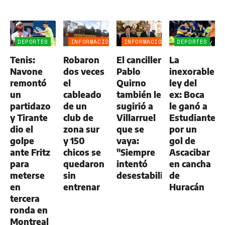
DEPORTES
INFORMACIÓN
INFORMACIÓN
DEPORTES
GENERAL
GENERAL
Tenis:
Robaron
El canciller
La
Navone
dos veces
Pablo
inexorable
remontó
el
Quirno
ley del
un
cableado
también le
ex: Boca
partidazo
de un
sugirió a
le ganó a
y Tirante
club de
Villarruel
Estudiantes
dio el
zona sur
que se
por un
golpe
y 150
vaya:
gol de
ante Fritz
chicos se
"Siempre
Ascacibar
para
quedaron
intentó
en cancha
meterse
sin
desestabilizar"
de
en
entrenar
Huracán
tercera
ronda en
Montreal