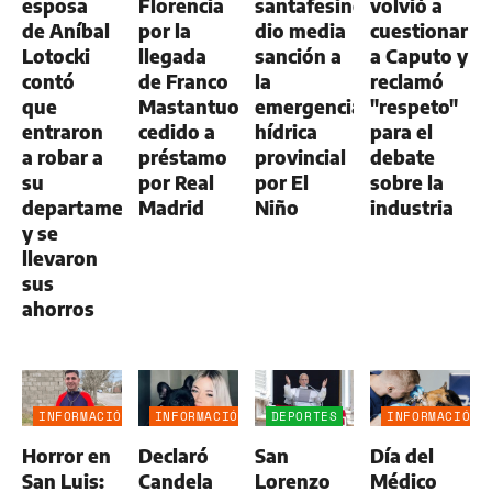
esposa
Florencia
santafesino
volvió a
de Aníbal
por la
dio media
cuestionar
Lotocki
llegada
sanción a
a Caputo y
contó
de Franco
la
reclamó
que
Mastantuono,
emergencia
"respeto"
entraron
cedido a
hídrica
para el
a robar a
préstamo
provincial
debate
su
por Real
por El
sobre la
departamento
Madrid
Niño
industria
y se
llevaron
sus
ahorros
INFORMACIÓN
INFORMACIÓN
DEPORTES
INFORMACIÓN
GENERAL
GENERAL
GENERAL
Horror en
Declaró
San
Día del
San Luis:
Candela
Lorenzo
Médico