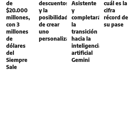
de
descuentos
Asistente
cuál es la
$20.000
y la
y
cifra
millones,
posibilidad
completará
récord de
con 3
de crear
la
su pase
millones
uno
transición
de
personalizado
hacia la
dólares
inteligencia
del
artificial
Siempre
Gemini
Sale