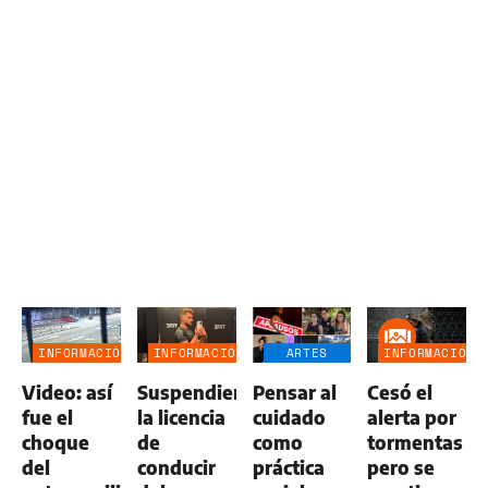
INFORMACIÓN
INFORMACIÓN
ARTES
INFORMACIÓN
GENERAL
GENERAL
ESCÉNICAS
GENERAL
Video: así
Suspendieron
Pensar al
Cesó el
fue el
la licencia
cuidado
alerta por
choque
de
como
tormentas
del
conducir
práctica
pero se