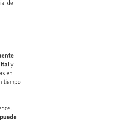
ial de
amente
ital
y
das en
en tiempo
enos.
e puede