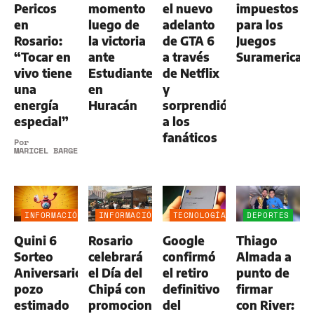
Pericos
momento
el nuevo
impuestos
en
luego de
adelanto
para los
Rosario:
la victoria
de GTA 6
Juegos
“Tocar en
ante
a través
Suramerican
vivo tiene
Estudiantes
de Netflix
una
en
y
energía
Huracán
sorprendió
especial”
a los
fanáticos
Por
MARICEL BARGERI
INFORMACIÓN
INFORMACIÓN
TECNOLOGÍA
DEPORTES
GENERAL
GENERAL
Quini 6
Rosario
Google
Thiago
Sorteo
celebrará
confirmó
Almada a
Aniversario:
el Día del
el retiro
punto de
pozo
Chipá con
definitivo
firmar
estimado
promociones,
del
con River: