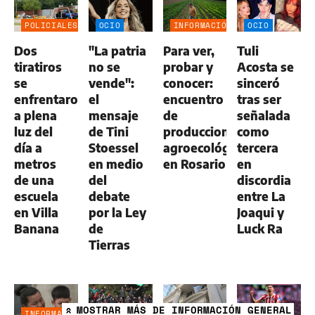
POLICIALES
OCIO
INFORMACIÓN
OCIO
GENERAL
Dos
"La patria
Para ver,
Tuli
tiratiros
no se
probar y
Acosta se
se
vende":
conocer:
sinceró
enfrentaron
el
encuentro
tras ser
a plena
mensaje
de
señalada
luz del
de Tini
producciones
como
día a
Stoessel
agroecológicas
tercera
metros
en medio
en Rosario
en
de una
del
discordia
escuela
debate
entre La
en Villa
por la Ley
Joaqui y
Banana
de
Luck Ra
Tierras
MOSTRAR
MÁS DE INFORMACIÓN GENERAL
»
INFORMACIÓN
POLICIALES
ECONOMÍA
DEPORTES