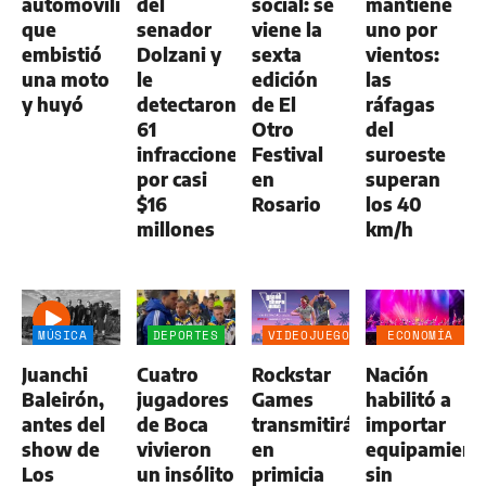
automovilista
del
social: se
mantiene
que
senador
viene la
uno por
embistió
Dolzani y
sexta
vientos:
una moto
le
edición
las
y huyó
detectaron
de El
ráfagas
61
Otro
del
infracciones
Festival
suroeste
por casi
en
superan
$16
Rosario
los 40
millones
km/h
MÚSICA
DEPORTES
VIDEOJUEGOS
ECONOMÍA
NEGOCIOS
Juanchi
Cuatro
Rockstar
Nación
AGRO
Baleirón,
jugadores
Games
habilitó a
antes del
de Boca
transmitirá
importar
show de
vivieron
en
equipamient
Los
un insólito
primicia
sin