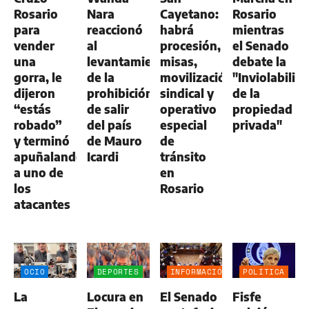
Rosario
Nara
Cayetano:
Rosario
para
reaccionó
habrá
mientras
vender
al
procesión,
el Senado
una
levantamiento
misas,
debate la
gorra, le
de la
movilización
"Inviolabilid
dijeron
prohibición
sindical y
de la
“estás
de salir
operativo
propiedad
robado”
del país
especial
privada"
y terminó
de Mauro
de
apuñalando
Icardi
tránsito
a uno de
en
los
Rosario
atacantes
OCIO
DEPORTES
INFORMACIÓN
POLÍTICA
GENERAL
La
Locura en
El Senado
Fisfe