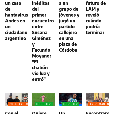
un caso
inéditos
a un
futuro de
de
del
grupo de
LAM y
hantavirus
primer
jóvenes y
reveló
Andes en
encuentro
jugó un
cuándo
un
entre
partido
podría
ciudadano
Susana
callejero
terminar
argentino
Giménez
en una
y
plaza de
Facundo
Córdoba
Moyano:
"El
chabón
vio luz y
entró"
POLICIALES
DEPORTES
DEPORTES
INFORMACIÓN
GENERAL
Con el
Quiere
Un
Encontraron