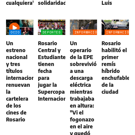
cualquiera"
solidaridad
Luis
OCIO
DEPORTES
INFORMACIÓN
INFORMACIÓN
GENERAL
GENERAL
Un
Rosario
Un
Rosario
estreno
Central y
operario
habilitó el
nacional
Estudiantes
de la EPE
primer
y tres
tienen
sobrevivió
remís
títulos
fecha
a una
híbrido
internacionales
para
descarga
enchufable
renuevan
jugar la
eléctrica
de la
la
Supercopa
mientras
ciudad
cartelera
Internacional
trabajaba
de los
en altura:
cines de
"Vi el
Rosario
fogonazo
en el aire
y quedó