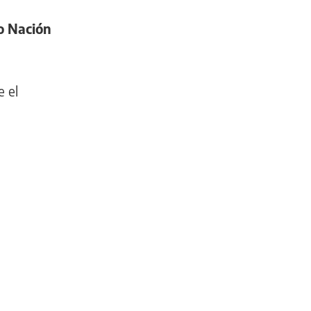
co Nación
 el
INFORMACIÓN
GENERAL
Incidentes
frente
al
Congreso:
una