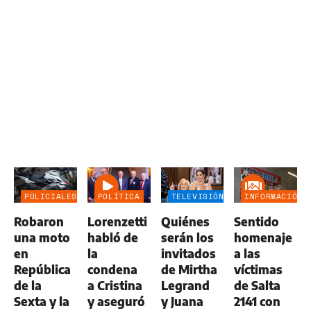
POLICIALES
POLÍTICA
TELEVISIÓN
INFORMACIÓN
GENERAL
Robaron
Lorenzetti
Quiénes
Sentido
una moto
habló de
serán los
homenaje
en
la
invitados
a las
República
condena
de Mirtha
víctimas
de la
a Cristina
Legrand
de Salta
Sexta y la
y aseguró
y Juana
2141 con