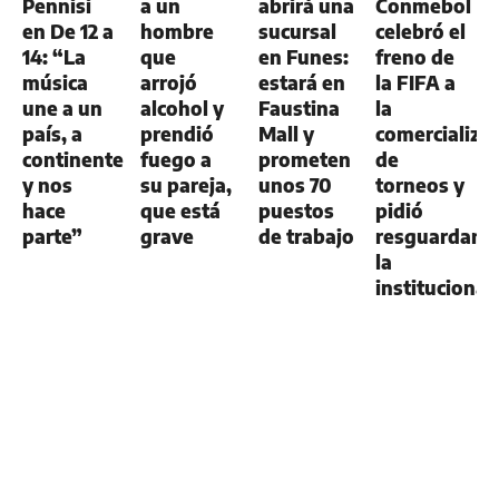
Pennisi
a un
abrirá una
Conmebol
en De 12 a
hombre
sucursal
celebró el
14: “La
que
en Funes:
freno de
música
arrojó
estará en
la FIFA a
une a un
alcohol y
Faustina
la
país, a
prendió
Mall y
comercializa
continentes
fuego a
prometen
de
y nos
su pareja,
unos 70
torneos y
hace
que está
puestos
pidió
parte”
grave
de trabajo
resguardar
la
institucional