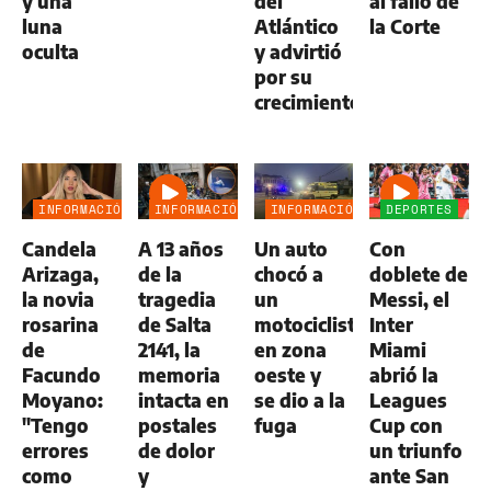
y una
del
al fallo de
luna
Atlántico
la Corte
oculta
y advirtió
por su
crecimiento
INFORMACIÓN
INFORMACIÓN
INFORMACIÓN
DEPORTES
GENERAL
GENERAL
GENERAL
Candela
A 13 años
Un auto
Con
Arizaga,
de la
chocó a
doblete de
la novia
tragedia
un
Messi, el
rosarina
de Salta
motociclista
Inter
de
2141, la
en zona
Miami
Facundo
memoria
oeste y
abrió la
Moyano:
intacta en
se dio a la
Leagues
"Tengo
postales
fuga
Cup con
errores
de dolor
un triunfo
como
y
ante San