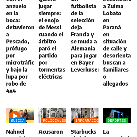
anzuelo
jugar
futbolista
a Zulma
en la
siempre:
de la
Lobato
boca:
el enojo
selección
en
detuvieron
de Messi
deja
Paraná
a
cuando el
Francia y
en
Pescado,
árbitro
se muda a
situación
prófugo
paró el
Alemania
de calle y
por
partido
para jugar
desorientada
microtráfico
por
en Bayer
buscan a
y bajo la
tormentas
Leverkusen
familiares
lupa por
eléctricas
o
robo de
allegados
4x4
MÚSICA
POLICIALES
INFORMACIÓN
DEPORTES
GENERAL
Nahuel
Acusaron
Starbucks
La