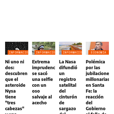
INFORMACIÓN
INFORMACIÓN
INFORMACIÓN
ECONOMÍA
GENERAL
GENERAL
GENERAL
NEGOCIOS
Ni uno ni
Extrema
La Nasa
Polémica
AGRO
dos:
imprudencia:
difundió
por las
descubren
se sacó
un
jubilaciones
que el
una selfie
registro
millonarias
asteroide
con un
satelital
en Santa
Nysa
oso
del
Fe: la
tiene
salvaje al
cinturón
reacción
"tres
acecho
de
del
cabezas"
sargazo
Gobierno