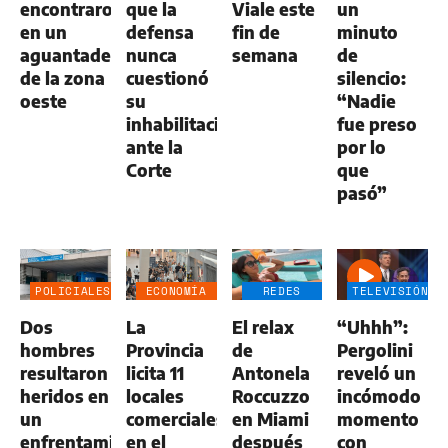
encontraron
que la
Viale este
un
en un
defensa
fin de
minuto
aguantadero
nunca
semana
de
de la zona
cuestionó
silencio:
oeste
su
“Nadie
inhabilitación
fue preso
ante la
por lo
Corte
que
pasó”
POLICIALES
ECONOMÍA
REDES
TELEVISIÓN
NEGOCIOS
SOCIALES
Dos
La
El relax
“Uhhh”:
AGRO
hombres
Provincia
de
Pergolini
resultaron
licita 11
Antonela
reveló un
heridos en
locales
Roccuzzo
incómodo
un
comerciales
en Miami
momento
enfrentamiento
en el
después
con