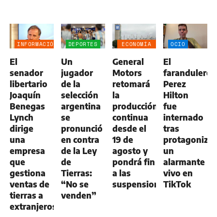
INFORMACIÓN
DEPORTES
ECONOMÍA
OCIO
GENERAL
NEGOCIOS
El
Un
General
El
AGRO
senador
jugador
Motors
farandulero
libertario
de la
retomará
Perez
Joaquín
selección
la
Hilton
Benegas
argentina
producción
fue
Lynch
se
continua
internado
dirige
pronunció
desde el
tras
una
en contra
19 de
protagonizar
empresa
de la Ley
agosto y
un
que
de
pondrá fin
alarmante
gestiona
Tierras:
a las
vivo en
ventas de
“No se
suspensiones
TikTok
tierras a
venden”
extranjeros