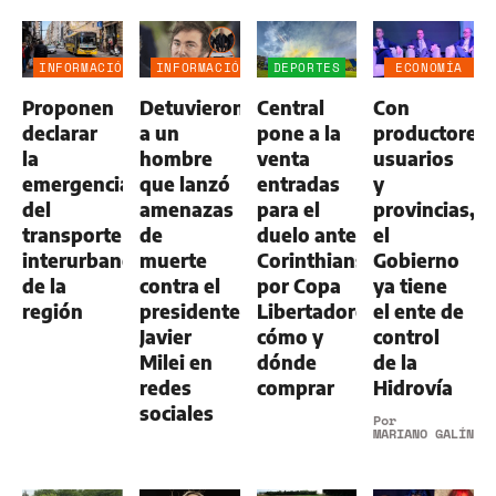
INFORMACIÓN
INFORMACIÓN
DEPORTES
ECONOMÍA
GENERAL
GENERAL
NEGOCIOS
Proponen
Detuvieron
Central
Con
AGRO
declarar
a un
pone a la
productores,
la
hombre
venta
usuarios
emergencia
que lanzó
entradas
y
del
amenazas
para el
provincias,
transporte
de
duelo ante
el
interurbano
muerte
Corinthians
Gobierno
de la
contra el
por Copa
ya tiene
región
presidente
Libertadores:
el ente de
Javier
cómo y
control
Milei en
dónde
de la
redes
comprar
Hidrovía
sociales
Por
MARIANO GALÍNDE