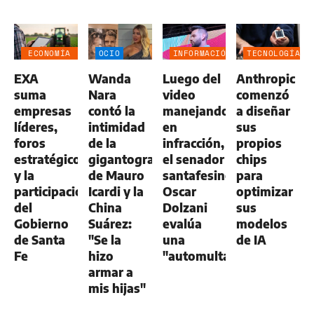
ECONOMÍA
OCIO
INFORMACIÓN
TECNOLOGÍA
NEGOCIOS
GENERAL
EXA
Wanda
Luego del
Anthropic
AGRO
suma
Nara
video
comenzó
empresas
contó la
manejando
a diseñar
líderes,
intimidad
en
sus
foros
de la
infracción,
propios
estratégicos
gigantografía
el senador
chips
y la
de Mauro
santafesino
para
participación
Icardi y la
Oscar
optimizar
del
China
Dolzani
sus
Gobierno
Suárez:
evalúa
modelos
de Santa
"Se la
una
de IA
Fe
hizo
"automulta"
armar a
mis hijas"