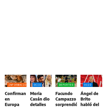
INFORMACIÓN
OCIO
DEPORTES
OCIO
GENERAL
Confirman
Moria
Facundo
Ángel de
en
Casán dio
Campazzo
Brito
Europa
detalles
sorprendió
habló del