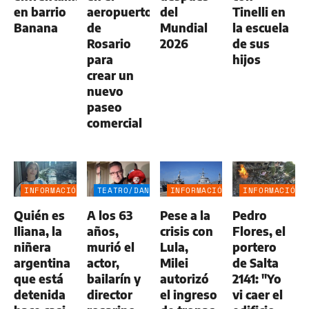
en barrio
aeropuerto
del
Tinelli en
Banana
de
Mundial
la escuela
Rosario
2026
de sus
para
hijos
crear un
nuevo
paseo
comercial
INFORMACIÓN
TEATRO/DANZA
INFORMACIÓN
INFORMACIÓN
GENERAL
GENERAL
GENERAL
Quién es
A los 63
Pese a la
Pedro
Iliana, la
años,
crisis con
Flores, el
niñera
murió el
Lula,
portero
argentina
actor,
Milei
de Salta
que está
bailarín y
autorizó
2141: "Yo
detenida
director
el ingreso
vi caer el