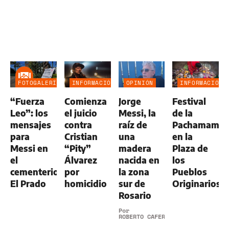
FOTOGALERÍA
INFORMACIÓN
OPINIÓN
INFORMACIÓN
GENERAL
GENERAL
“Fuerza
Comienza
Jorge
Festival
Leo”: los
el juicio
Messi, la
de la
mensajes
contra
raíz de
Pachamama
para
Cristian
una
en la
Messi en
“Pity”
madera
Plaza de
el
Álvarez
nacida en
los
cementerio
por
la zona
Pueblos
El Prado
homicidio
sur de
Originarios
Rosario
Por
ROBERTO CAFERRA