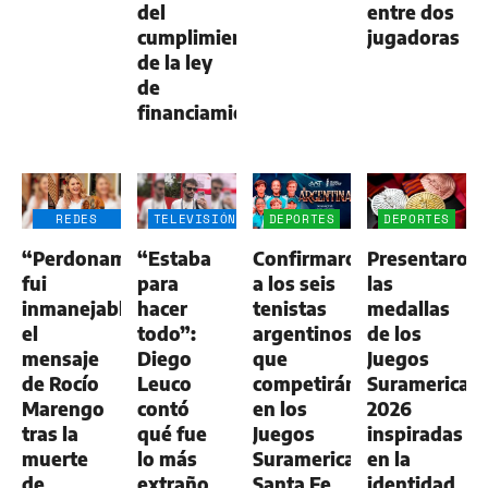
del
entre dos
cumplimiento
jugadoras
de la ley
de
financiamiento
REDES
TELEVISIÓN
DEPORTES
DEPORTES
SOCIALES
“Perdoname,
“Estaba
Confirmaron
Presentaron
fui
para
a los seis
las
inmanejable”:
hacer
tenistas
medallas
el
todo”:
argentinos
de los
mensaje
Diego
que
Juegos
de Rocío
Leuco
competirán
Suramerican
Marengo
contó
en los
2026
tras la
qué fue
Juegos
inspiradas
muerte
lo más
Suramericanos
en la
de
extraño
Santa Fe
identidad