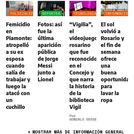
POLICIALES
DEPORTES
TECNOLOGÍA
INFORMACIÓN
GENERAL
Femicidio
Fotos: así
“Vigilia”,
El sol
en
fue la
el
volvió a
Piamonte:
última
videojuego
Rosario y
atropelló
aparición
rosarino
el fin de
a su ex
pública
que fue
semana
esposa
de Jorge
reconocido
ofrece
cuando
Messi
en el
una
salía de
junto a
Concejo y
buena
trabajar y
Lionel
que narra
oportunidad
luego la
la historia
para
atacó con
de la
lavar la
un
biblioteca
ropa
cuchillo
Vigil
Por
GONZALO SEEGER
MOSTRAR
MÁS DE INFORMACIÓN GENERAL
»