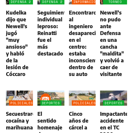
DEFENSA 2
DEFENSA 2
INFORMACIÓN
TORNEO
-
-
GENERAL
CLAUSURA
Kudelka
Seguimiento
Encontraron
Newell’s
NEWELL'S
NEWELL'S
1
1
dijo que
individual
al
no pudo
Newell's
leproso:
ingeniero
ante
jugó
Reinatti
desaparecido
Defensa
"muy
fue el
en el
en una
ansioso"
más
centro:
cancha
y habló
destacado
estaba
"maldita"
de la
inconsciente
y volvió a
lesión de
dentro de
caer de
Cóccaro
su auto
visitante
POLICIALES
DEPORTES
POLICIALES
DEPORTES
Secuestraron
El
Cinco
Impactante
cocaína y
sentido
años de
accidente
marihuana
homenaje
cárcel a
en el TC