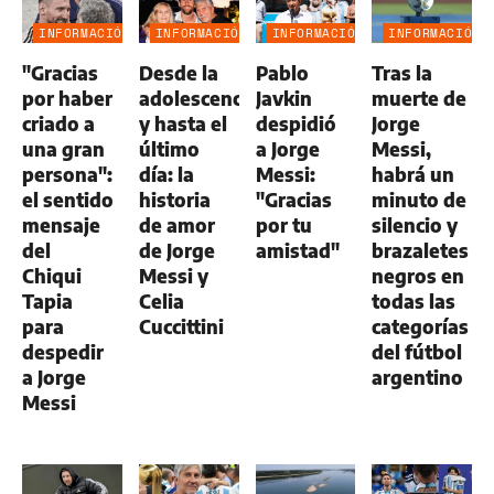
INFORMACIÓN
INFORMACIÓN
INFORMACIÓN
INFORMACIÓN
GENERAL
GENERAL
GENERAL
GENERAL
"Gracias
Desde la
Pablo
Tras la
por haber
adolescencia
Javkin
muerte de
criado a
y hasta el
despidió
Jorge
una gran
último
a Jorge
Messi,
persona":
día: la
Messi:
habrá un
el sentido
historia
"Gracias
minuto de
mensaje
de amor
por tu
silencio y
del
de Jorge
amistad"
brazaletes
Chiqui
Messi y
negros en
Tapia
Celia
todas las
para
Cuccittini
categorías
despedir
del fútbol
a Jorge
argentino
Messi