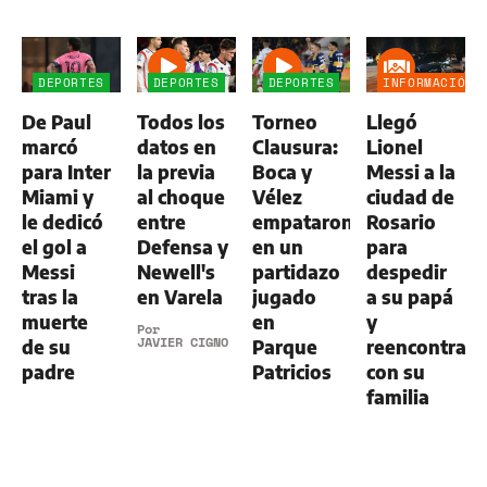
DEPORTES
DEPORTES
DEPORTES
INFORMACIÓN
GENERAL
De Paul
Todos los
Torneo
Llegó
marcó
datos en
Clausura:
Lionel
para Inter
la previa
Boca y
Messi a la
Miami y
al choque
Vélez
ciudad de
le dedicó
entre
empataron
Rosario
el gol a
Defensa y
en un
para
Messi
Newell's
partidazo
despedir
tras la
en Varela
jugado
a su papá
muerte
en
y
Por
JAVIER CIGNO
de su
Parque
reencontrars
padre
Patricios
con su
familia