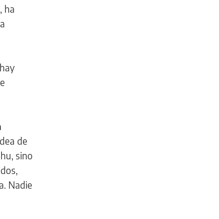
, ha
la
 hay
ue
a
idea de
hu, sino
idos,
a. Nadie