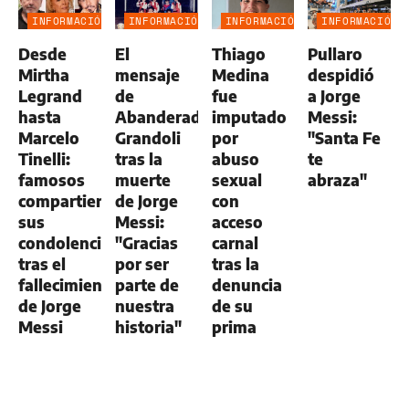
INFORMACIÓN
INFORMACIÓN
INFORMACIÓN
INFORMACIÓN
GENERAL
GENERAL
GENERAL
GENERAL
Desde
El
Thiago
Pullaro
Mirtha
mensaje
Medina
despidió
Legrand
de
fue
a Jorge
hasta
Abanderado
imputado
Messi:
Marcelo
Grandoli
por
"Santa Fe
Tinelli:
tras la
abuso
te
famosos
muerte
sexual
abraza"
compartieron
de Jorge
con
sus
Messi:
acceso
condolencias
"Gracias
carnal
tras el
por ser
tras la
fallecimiento
parte de
denuncia
de Jorge
nuestra
de su
Messi
historia"
prima