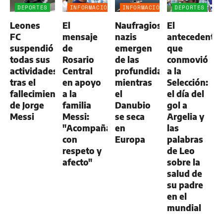
DEPORTES
INFORMACIÓN
INFORMACIÓN
DEPORTES
GENERAL
GENERAL
Leones
El
Naufragios
El
FC
mensaje
nazis
antecedente
suspendió
de
emergen
que
todas sus
Rosario
de las
conmovió
actividades
Central
profundidades
a la
tras el
en apoyo
mientras
Selección:
fallecimiento
a la
el
el día del
de Jorge
familia
Danubio
gol a
Messi
Messi:
se seca
Argelia y
"Acompañamos
en
las
con
Europa
palabras
respeto y
de Leo
afecto"
sobre la
salud de
su padre
en el
mundial