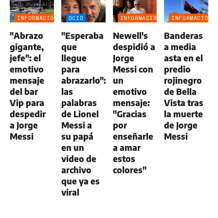
INFORMACIÓN
OCIO
INFORMACIÓN
INFORMACIÓN
GENERAL
GENERAL
GENERAL
"Abrazo
"Esperaba
Newell's
Banderas
gigante,
que
despidió a
a media
jefe": el
llegue
Jorge
asta en el
emotivo
para
Messi con
predio
mensaje
abrazarlo":
un
rojinegro
del bar
las
emotivo
de Bella
Vip para
palabras
mensaje:
Vista tras
despedir
de Lionel
"Gracias
la muerte
a Jorge
Messi a
por
de Jorge
Messi
su papá
enseñarle
Messi
en un
a amar
video de
estos
archivo
colores"
que ya es
viral