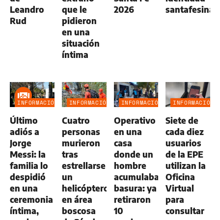
Leandro
que le
2026
santafesina
Rud
pidieron
en una
situación
íntima
INFORMACIÓN
INFORMACIÓN
INFORMACIÓN
INFORMACIÓN
GENERAL
GENERAL
GENERAL
GENERAL
Último
Cuatro
Operativo
Siete de
adiós a
personas
en una
cada diez
Jorge
murieron
casa
usuarios
Messi: la
tras
donde un
de la EPE
familia lo
estrellarse
hombre
utilizan la
despidió
un
acumulaba
Oficina
en una
helicóptero
basura: ya
Virtual
ceremonia
en área
retiraron
para
íntima,
boscosa
10
consultar