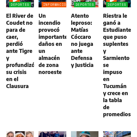
DEPORTES
INFORMACIÓN
DEPORTES
DEPORTES
GENERAL
El River de
Un
Atento
Riestra le
Coudet no
incendio
leproso:
ganó a
para de
provocó
Matías
Estudiantes,
caer,
importantes
Cóccaro
que puso
perdió
daños en
no juega
suplentes
ante Tigre
un
ante
y
y
almacén
Defensa
Sarmiento
profundizó
de zona
y Justicia
se
su crisis
noroeste
impuso
en el
en
Clausura
Tucumán
y crece en
la tabla
de
promedios