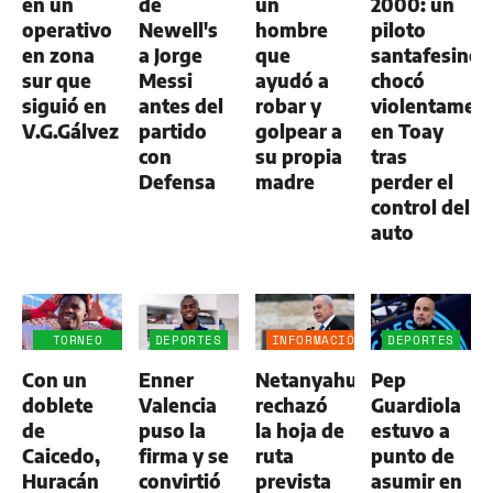
en un
de
un
2000: un
operativo
Newell's
hombre
piloto
en zona
a Jorge
que
santafesino
sur que
Messi
ayudó a
chocó
siguió en
antes del
robar y
violentamen
V.G.Gálvez
partido
golpear a
en Toay
con
su propia
tras
Defensa
madre
perder el
control del
auto
TORNEO
DEPORTES
INFORMACIÓN
DEPORTES
CLAUSURA
GENERAL
Con un
Enner
Netanyahu
Pep
doblete
Valencia
rechazó
Guardiola
de
puso la
la hoja de
estuvo a
Caicedo,
firma y se
ruta
punto de
Huracán
convirtió
prevista
asumir en