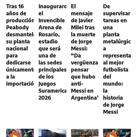
NEGOCIOS
GENERAL
GENERAL
GENERAL
Tras 16
Inauguraron
El
De
AGRO
años de
el
mensaje
supervisar
producción,
Invencible
de Javier
tareas en
Peabody
Arena de
Milei tras
una
desmanteló
Rosario,
la muerte
planta
su planta
estadio
de Jorge
metalúrgica
nacional
que será
Messi:
a
para
una de
“Da
representar
dedicarse
las sedes
vergüenza
al mejor
únicamente
principales
pensar
futbolista
a la
de los
que hubo
del
importación
Juegos
anti-
mundo:
Suramericanos
Messi en
la
2026
Argentina”
historia
de Jorge
Messi