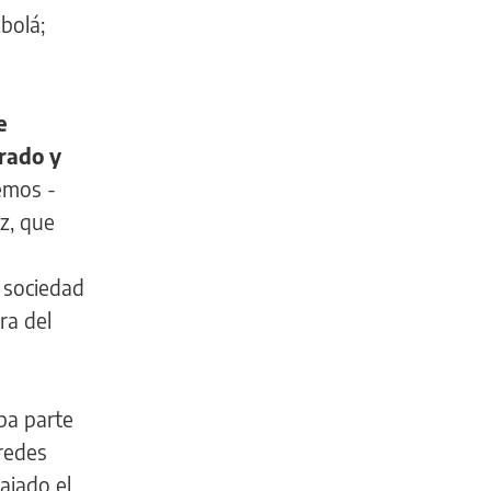
bolá;
e
rado y
emos -
z, que
 sociedad
ra del
ba parte
redes
bajado el