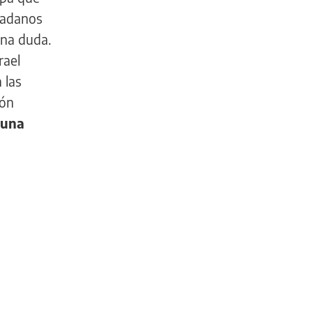
dadanos
una duda.
rael
 las
ión
una