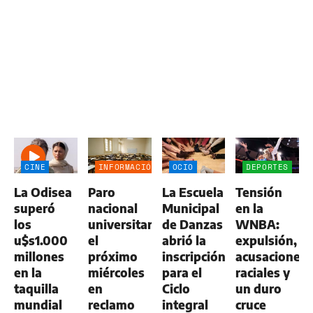
CINE
INFORMACIÓN
OCIO
DEPORTES
GENERAL
La Odisea
Paro
La Escuela
Tensión
superó
nacional
Municipal
en la
los
universitario
de Danzas
WNBA:
u$s1.000
el
abrió la
expulsión,
millones
próximo
inscripción
acusaciones
en la
miércoles
para el
raciales y
taquilla
en
Ciclo
un duro
mundial
reclamo
integral
cruce