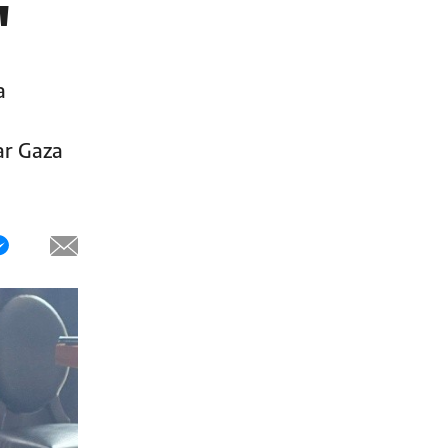
"
a
ar Gaza