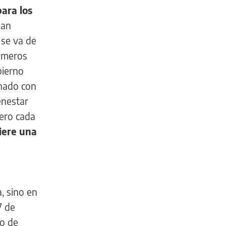
ara los
dan
 se va de
rimeros
bierno
rnado con
enestar
pero cada
iere una
, sino en
7 de
lo de