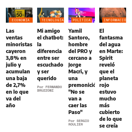
ECONOMÍA
TECNOLOGÍA
POLÍTICA
INFORMACIÓN
NEGOCIOS
GENERAL
Las
Mi amigo
Yamil
El
AGRO
ventas
el chatbot:
Santoro,
fantasma
minoristas
la
hombre
del agua
cayeron
diferencia
del PRO y
en Marte:
3,8% en
entre ser
cercano a
Spirit
julio y
escuchado
Jorge
reveló
acumulan
y ser
Macri, y
que el
una baja
querido
una
planeta
de 2,7%
premonición:
rojo
Por
FERNANDO
BRUZZONI
en lo que
"No se
estuvo
va del
van a
mucho
año
caer las
más
Paso"
cubierto
de lo que
Por
SERGIO
ROULIER
se creía