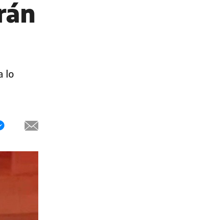
rán
a lo