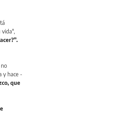
tá
 vida",
hacer?”.
e no
 y hace -
zco, que
ue