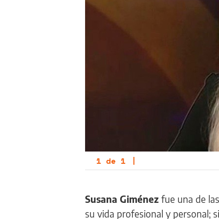
1
de
1
|
Susana Giménez
fue una de la
su vida profesional y personal;