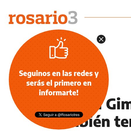
Seguinos en las redes y
serás el primero en
OCIO
informarte!
Susana Gim
también te