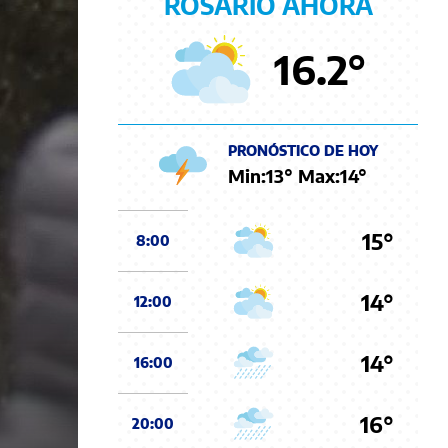
ROSARIO AHORA
16.2
°
PRONÓSTICO DE HOY
Min:
13
° Max:
14
°
15°
8:00
14°
12:00
14°
16:00
16°
20:00