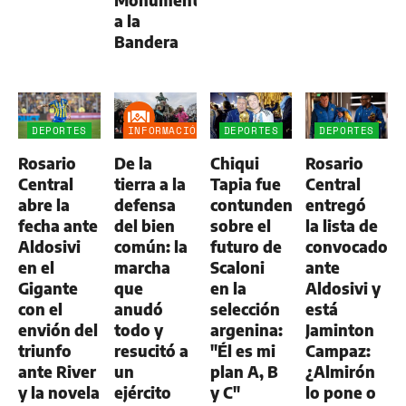
a la
Bandera
DEPORTES
INFORMACIÓN
DEPORTES
DEPORTES
GENERAL
Rosario
De la
Chiqui
Rosario
Central
tierra a la
Tapia fue
Central
abre la
defensa
contundente
entregó
fecha ante
del bien
sobre el
la lista de
Aldosivi
común: la
futuro de
convocados
en el
marcha
Scaloni
ante
Gigante
que
en la
Aldosivi y
con el
anudó
selección
está
envión del
todo y
argenina:
Jaminton
triunfo
resucitó a
"Él es mi
Campaz:
ante River
un
plan A, B
¿Almirón
y la novela
ejército
y C"
lo pone o