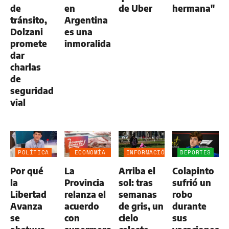
de
en
de Uber
hermana"
tránsito,
Argentina
Dolzani
es una
promete
inmoralidad”
dar
charlas
de
seguridad
vial
POLÍTICA
ECONOMÍA
INFORMACIÓN
DEPORTES
NEGOCIOS
GENERAL
Por qué
La
Arriba el
Colapinto
AGRO
la
Provincia
sol: tras
sufrió un
Libertad
relanza el
semanas
robo
Avanza
acuerdo
de gris, un
durante
se
con
cielo
sus