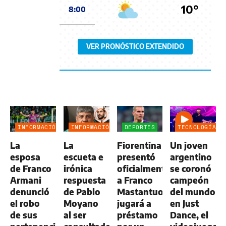
10°
8:00
VER PRONÓSTICO EXTENDIDO
INFORMACIÓN
INFORMACIÓN
DEPORTES
TECNOLOGÍA
GENERAL
GENERAL
La
La
Fiorentina
Un joven
esposa
escueta e
presentó
argentino
de Franco
irónica
oficialmente
se coronó
Armani
respuesta
a Franco
campeón
denunció
de Pablo
Mastantuono:
del mundo
el robo
Moyano
jugará a
en Just
de sus
al ser
préstamo
Dance, el