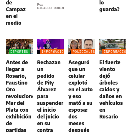
de
lo
Por
RICARDO ROBINS
Campaz
guarda?
en el
medio
DEPORTES
INFORMACIÓN
POLICIALES
INFORMACIÓN
GENERAL
GENERAL
Antes de
Rechazan
Aseguró
El fuerte
llegar a
un
que un
viento
Rosario,
pedido
celular
dejó
Faustino
de Pity
explotó
árboles
Oro
Álvarez
en el auto
caídos y
revolucionó
para
y eso
daños en
Mar del
suspender
mató a su
vehículos
Plata con
el inicio
esposa:
en
exhibición
del juicio
dos
Rosario
de
en su
meses
partidas
contra
después