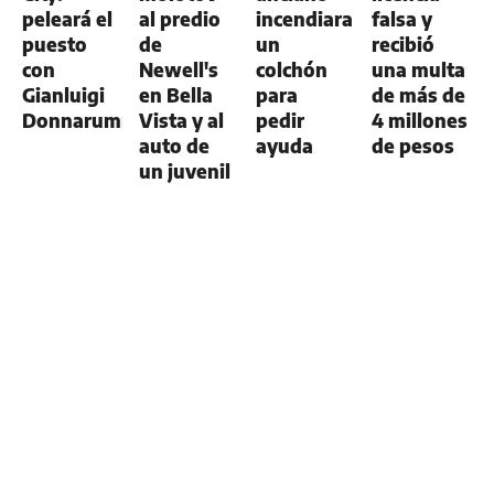
peleará el
al predio
incendiara
falsa y
puesto
de
un
recibió
con
Newell's
colchón
una multa
Gianluigi
en Bella
para
de más de
Donnarumma
Vista y al
pedir
4 millones
auto de
ayuda
de pesos
un juvenil