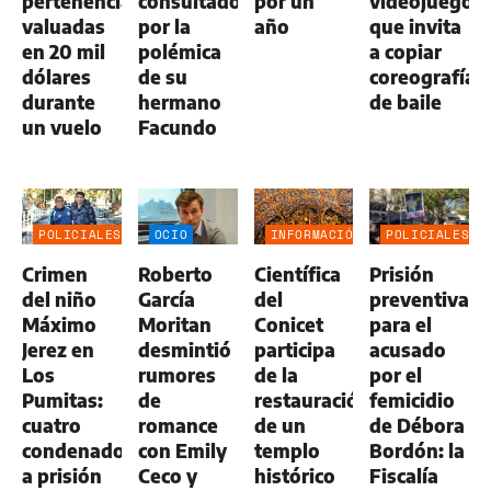
pertenencias
consultado
por un
videojuego
valuadas
por la
año
que invita
en 20 mil
polémica
a copiar
dólares
de su
coreografías
durante
hermano
de baile
un vuelo
Facundo
POLICIALES
OCIO
INFORMACIÓN
POLICIALES
GENERAL
Crimen
Roberto
Científica
Prisión
del niño
García
del
preventiva
Máximo
Moritan
Conicet
para el
Jerez en
desmintió
participa
acusado
Los
rumores
de la
por el
Pumitas:
de
restauración
femicidio
cuatro
romance
de un
de Débora
condenados
con Emily
templo
Bordón: la
a prisión
Ceco y
histórico
Fiscalía