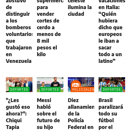
abstuvo
supermercados
celeste
vacaciones
de
para
ilumina la
en Italia:
distinguir
vender
ciudad
“Quién
a los
cortes de
hubiera
bomberos
cerdo a
dicho que
voluntarios
menos de
europeos
que
8 mil
le iban a
trabajaron
pesos el
sacar
en
kilo
todo a un
Venezuela
latino”
DEPORTES
DEPORTES
POLICIALES
DEPORTES
"¿Les
Messi
Diez
Brasil
gustó eso
habló
allanamientos
paralizará
ahora?":
sobre el
de la
todo su
Chiqui
futuro de
Policía
fútbol
Tapia
su hijo
Federal en
por el