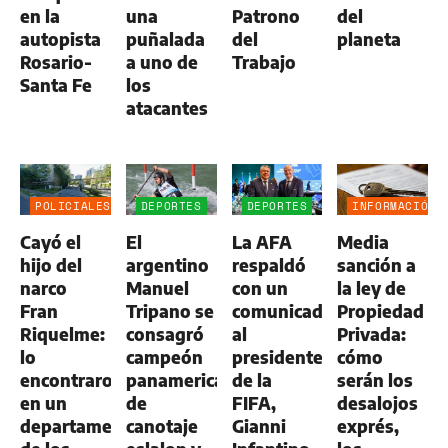
en la
una
Patrono
del
autopista
puñalada
del
planeta
Rosario-
a uno de
Trabajo
Santa Fe
los
atacantes
POLICIALES
DEPORTES
DEPORTES
INFORMACIÓN
GENERAL
Cayó el
El
La AFA
Media
hijo del
argentino
respaldó
sanción a
narco
Manuel
con un
la ley de
Fran
Tripano se
comunicado
Propiedad
Riquelme:
consagró
al
Privada:
lo
campeón
presidente
cómo
encontraron
panamericano
de la
serán los
en un
de
FIFA,
desalojos
departamento
canotaje
Gianni
exprés,