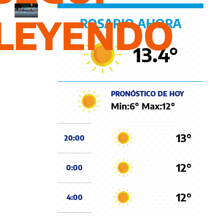
LEYENDO
ROSARIO AHORA
13.4
°
PRONÓSTICO DE HOY
Min:
6
° Max:
12
°
13°
20:00
12°
0:00
12°
4:00