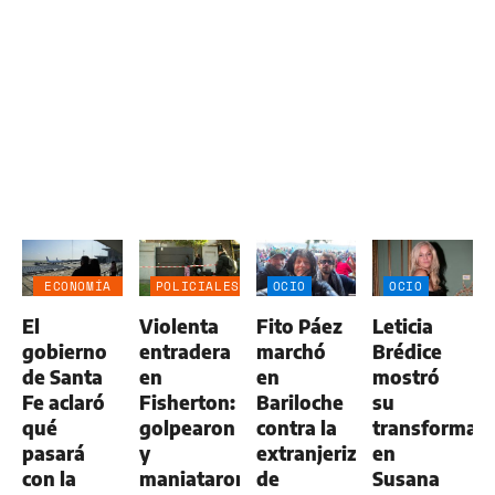
ECONOMÍA
POLICIALES
OCIO
OCIO
NEGOCIOS
El
Violenta
Fito Páez
Leticia
AGRO
gobierno
entradera
marchó
Brédice
de Santa
en
en
mostró
Fe aclaró
Fisherton:
Bariloche
su
qué
golpearon
contra la
transformac
pasará
y
extranjerización
en
con la
maniataron
de
Susana