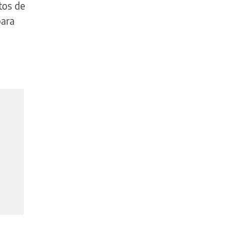
ctos de
para