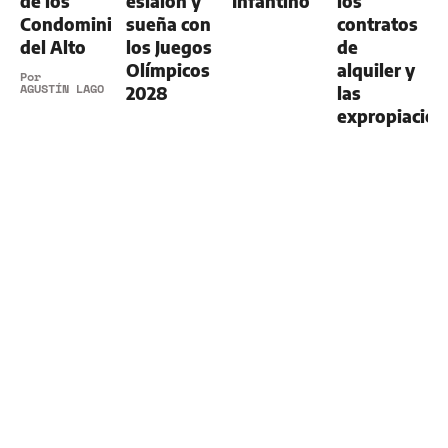
de los
eslalon y
Infantino
los
Condominios
sueña con
contratos
del Alto
los Juegos
de
Olímpicos
alquiler y
Por
AGUSTÍN LAGO
2028
las
expropiacion