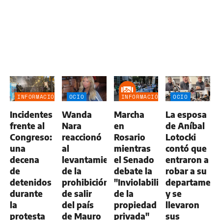
INFORMACIÓN
OCIO
INFORMACIÓN
OCIO
GENERAL
GENERAL
Incidentes
Wanda
Marcha
La esposa
frente al
Nara
en
de Aníbal
Congreso:
reaccionó
Rosario
Lotocki
una
al
mientras
contó que
decena
levantamiento
el Senado
entraron a
de
de la
debate la
robar a su
detenidos
prohibición
"Inviolabilidad
departamen
durante
de salir
de la
y se
la
del país
propiedad
llevaron
protesta
de Mauro
privada"
sus