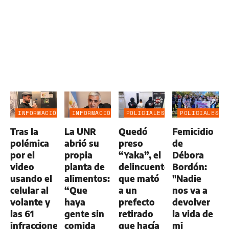
INFORMACIÓN
INFORMACIÓN
POLICIALES
POLICIALES
GENERAL
GENERAL
Tras la
La UNR
Quedó
Femicidio
polémica
abrió su
preso
de
por el
propia
“Yaka”, el
Débora
video
planta de
delincuente
Bordón:
usando el
alimentos:
que mató
"Nadie
celular al
“Que
a un
nos va a
volante y
haya
prefecto
devolver
las 61
gente sin
retirado
la vida de
infracciones
comida
que hacía
mi