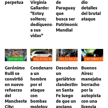
perpetua
Virginia
de
dio
Gallardo:
Paraguay
detalles
"Estoy
que
del brutal
soltero;
busca ser
ataque
dedíquense
Patrimonio
a sus
Mundial
vidas"
DEPORTES
POLICIALES
POLICIALES
INFORMACIÓN
GENERAL
Gerónimo
Condenaron
Descubren
Buenos
Rulli se
a un
un
Aires:
convirtió
hombre
geriátrico
manejaba
en nuevo
por el
clandestino
borracho
refuerzo
ataque
en Santa
por la
del
con
Fe luego
autopista
Manchester
bombas
de que un
con una
City:
molotov
anciano
licencia