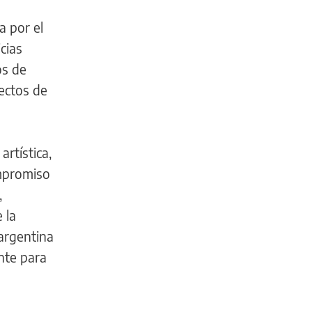
a por el
cias
os de
ectos de
artística,
ompromiso
,
 la
 argentina
nte para