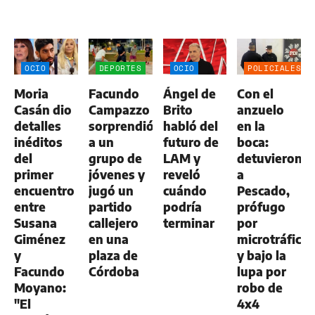
OCIO
DEPORTES
OCIO
POLICIALES
Moria
Facundo
Ángel de
Con el
Casán dio
Campazzo
Brito
anzuelo
detalles
sorprendió
habló del
en la
inéditos
a un
futuro de
boca:
del
grupo de
LAM y
detuvieron
primer
jóvenes y
reveló
a
encuentro
jugó un
cuándo
Pescado,
entre
partido
podría
prófugo
Susana
callejero
terminar
por
Giménez
en una
microtráfico
y
plaza de
y bajo la
Facundo
Córdoba
lupa por
Moyano:
robo de
"El
4x4