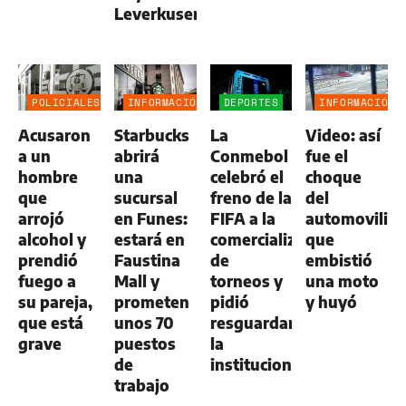
Leverkusen
POLICIALES
INFORMACIÓN
DEPORTES
INFORMACIÓN
GENERAL
GENERAL
Acusaron
Starbucks
La
Video: así
a un
abrirá
Conmebol
fue el
hombre
una
celebró el
choque
que
sucursal
freno de la
del
arrojó
en Funes:
FIFA a la
automovilist
alcohol y
estará en
comercialización
que
prendió
Faustina
de
embistió
fuego a
Mall y
torneos y
una moto
su pareja,
prometen
pidió
y huyó
que está
unos 70
resguardar
grave
puestos
la
de
institucionalidad
trabajo