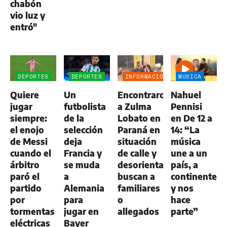
chabón
vio luz y
entró"
DEPORTES
DEPORTES
INFORMACIÓN
MÚSICA
GENERAL
Quiere
Un
Encontraron
Nahuel
jugar
futbolista
a Zulma
Pennisi
siempre:
de la
Lobato en
en De 12 a
el enojo
selección
Paraná en
14: “La
de Messi
deja
situación
música
cuando el
Francia y
de calle y
une a un
árbitro
se muda
desorientada:
país, a
paró el
a
buscan a
continentes
partido
Alemania
familiares
y nos
por
para
o
hace
tormentas
jugar en
allegados
parte”
eléctricas
Bayer