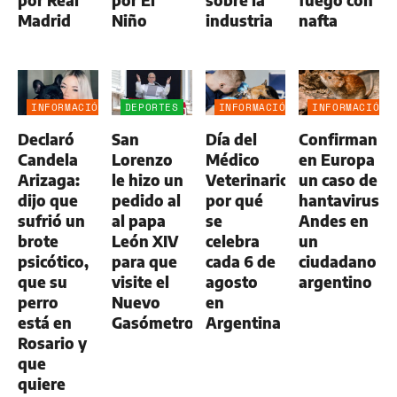
por Real
por El
sobre la
fuego con
Madrid
Niño
industria
nafta
INFORMACIÓN
DEPORTES
INFORMACIÓN
INFORMACIÓN
GENERAL
GENERAL
GENERAL
Declaró
San
Día del
Confirman
Candela
Lorenzo
Médico
en Europa
Arizaga:
le hizo un
Veterinario:
un caso de
dijo que
pedido al
por qué
hantavirus
sufrió un
al papa
se
Andes en
brote
León XIV
celebra
un
psicótico,
para que
cada 6 de
ciudadano
que su
visite el
agosto
argentino
perro
Nuevo
en
está en
Gasómetro
Argentina
Rosario y
que
quiere