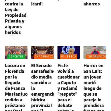
contra la
Icardi
ahorros
Ley de
Propiedad
Privada y
algunos
heridos
DEPORTES
INFORMACIÓN
POLÍTICA
INFORMACIÓN
GENERAL
GENERAL
Locura en
El Senado
Fisfe
Horror en
Florencia
santafesino
volvió a
San Luis:
por la
dio media
cuestionar
un joven
llegada
sanción a
a Caputo
murió
de Franco
la
y reclamó
luego de
Mastantuono,
emergencia
"respeto"
que su
cedido a
hídrica
para el
pareja lo
préstamo
provincial
debate
prendiera