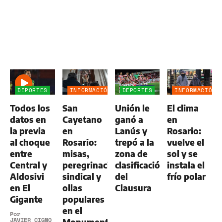
DEPORTES
INFORMACIÓN
DEPORTES
INFORMACIÓN
GENERAL
GENERAL
Todos los
San
Unión le
El clima
datos en
Cayetano
ganó a
en
la previa
en
Lanús y
Rosario:
al choque
Rosario:
trepó a la
vuelve el
entre
misas,
zona de
sol y se
Central y
peregrinación
clasificación
instala el
Aldosivi
sindical y
del
frío polar
en El
ollas
Clausura
Gigante
populares
en el
Por
JAVIER CIGNO
Monumento