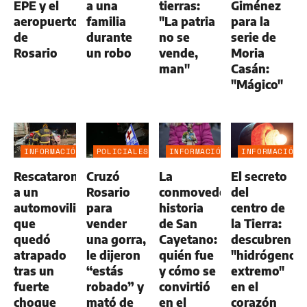
EPE y el
a una
tierras:
Giménez
aeropuerto
familia
"La patria
para la
de
durante
no se
serie de
Rosario
un robo
vende,
Moria
man"
Casán:
"Mágico"
INFORMACIÓN
POLICIALES
INFORMACIÓN
INFORMACIÓN
GENERAL
GENERAL
GENERAL
Rescataron
Cruzó
La
El secreto
a un
Rosario
conmovedora
del
automovilista
para
historia
centro de
que
vender
de San
la Tierra:
quedó
una gorra,
Cayetano:
descubren
atrapado
le dijeron
quién fue
"hidrógeno
tras un
“estás
y cómo se
extremo"
fuerte
robado” y
convirtió
en el
choque
mató de
en el
corazón