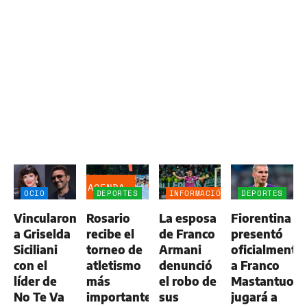
AGENDA
OCIO
DEPORTES
INFORMACIÓN
DEPORTES
GENERAL
Vincularon
Rosario
La esposa
Fiorentina
a Griselda
recibe el
de Franco
presentó
Siciliani
torneo de
Armani
oficialmente
con el
atletismo
denunció
a Franco
líder de
más
el robo de
Mastantuono
No Te Va
importante
sus
jugará a