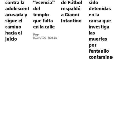
contra la
“esencia”
de Fútbol
sido
adolescente
del
respaldó
detenidas
acusada y
templo
a Gianni
en la
sigue el
que falta
Infantino
causa que
camino
en la calle
investiga
hacia el
las
Por
RICARDO ROBINS
juicio
muertes
por
fentanilo
contaminad