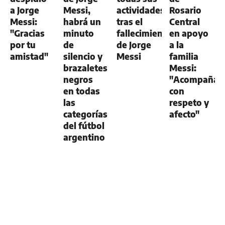
a Jorge
Messi,
actividades
Rosario
Messi:
habrá un
tras el
Central
"Gracias
minuto
fallecimiento
en apoyo
por tu
de
de Jorge
a la
amistad"
silencio y
Messi
familia
brazaletes
Messi:
negros
"Acompaña
en todas
con
las
respeto y
categorías
afecto"
del fútbol
argentino