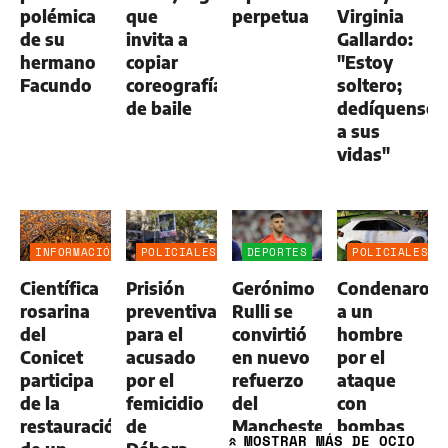
polémica
que
perpetua
Virginia
de su
invita a
Gallardo:
hermano
copiar
"Estoy
Facundo
coreografías
soltero;
de baile
dedíquense
a sus
vidas"
INFORMACIÓN
POLICIALES
DEPORTES
POLICIALES
GENERAL
Científica
Prisión
Gerónimo
Condenaron
rosarina
preventiva
Rulli se
a un
del
para el
convirtió
hombre
Conicet
acusado
en nuevo
por el
participa
por el
refuerzo
ataque
de la
femicidio
del
con
restauración
de
Manchester
bombas
MOSTRAR
MÁS DE OCIO
»