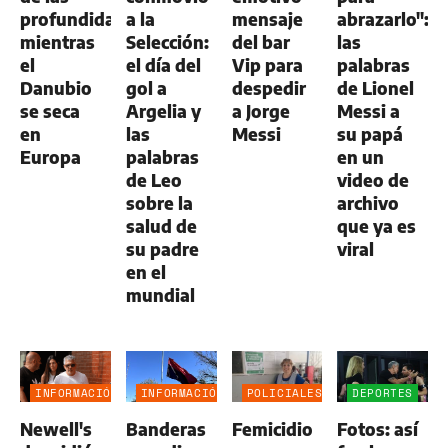
profundidades
a la
mensaje
abrazarlo":
mientras
Selección:
del bar
las
el
el día del
Vip para
palabras
Danubio
gol a
despedir
de Lionel
se seca
Argelia y
a Jorge
Messi a
en
las
Messi
su papá
Europa
palabras
en un
de Leo
video de
sobre la
archivo
salud de
que ya es
su padre
viral
en el
mundial
INFORMACIÓN
INFORMACIÓN
POLICIALES
DEPORTES
GENERAL
GENERAL
Newell's
Banderas
Femicidio
Fotos: así