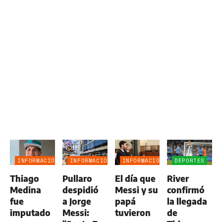
INFORMACIÓN
INFORMACIÓN
INFORMACIÓN
DEPORTES
GENERAL
GENERAL
GENERAL
Thiago
Pullaro
El día que
River
Medina
despidió
Messi y su
confirmó
fue
a Jorge
papá
la llegada
imputado
Messi:
tuvieron
de