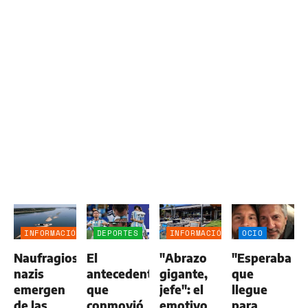
INFORMACIÓN
DEPORTES
INFORMACIÓN
OCIO
GENERAL
GENERAL
Naufragios
El
"Abrazo
"Esperaba
nazis
antecedente
gigante,
que
emergen
que
jefe": el
llegue
de las
conmovió
emotivo
para