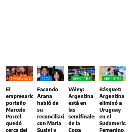
INFORMACIÓN
OCIO
DEPORTES
DEPORTES
GENERAL
El
Facundo
Vóley:
Básquet:
empresario
Arana
Argentina
Argentina
porteño
habló de
está en
eliminó a
Marcelo
su
las
Uruguay
Porcel
reconciliación
semifinales
en el
quedó
con María
de la
Sudamerican
cerca del
Susini y
Copa
Femenino