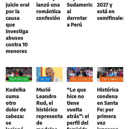
juicio oral
lanzó una
Sudamericana
2027 y
por la
romántica
al
está en
causa
confesión
derrotar
semifinales
que
a Perú
investiga
abusos
contra 10
menores
DEPORTES
OCIO
POLICIALES
INFORMACIÓN
GENERAL
Kudelka
Murió
“Lo que
Histórica
suma
Leandro
hice no
condena
otro
Rud, el
tiene
en Santa
dolor de
histórico
vuelta
Fe: por
cabeza:
representante
atrás”: el
primera
se
de
perfil del
vez