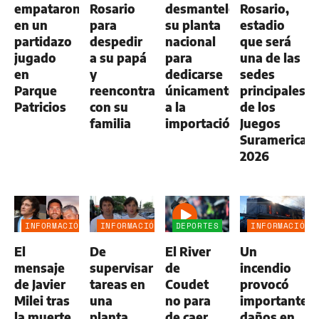
empataron
Rosario
desmanteló
Rosario,
en un
para
su planta
estadio
partidazo
despedir
nacional
que será
jugado
a su papá
para
una de las
en
y
dedicarse
sedes
Parque
reencontrarse
únicamente
principales
Patricios
con su
a la
de los
familia
importación
Juegos
Suramerican
2026
INFORMACIÓN
INFORMACIÓN
DEPORTES
INFORMACIÓN
GENERAL
GENERAL
GENERAL
El
De
El River
Un
mensaje
supervisar
de
incendio
de Javier
tareas en
Coudet
provocó
Milei tras
una
no para
importantes
la muerte
planta
de caer,
daños en