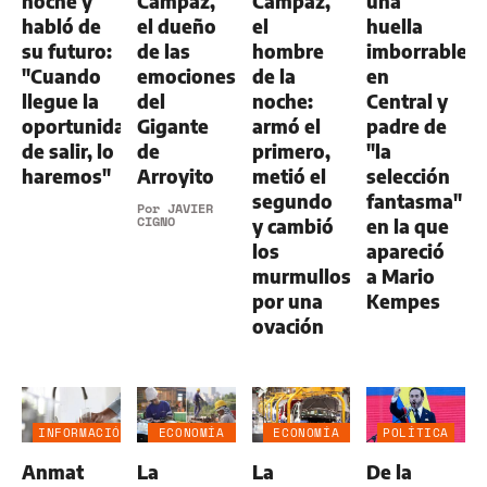
noche y
Campaz,
Campaz,
una
habló de
el dueño
el
huella
su futuro:
de las
hombre
imborrable
"Cuando
emociones
de la
en
llegue la
del
noche:
Central y
oportunidad
Gigante
armó el
padre de
de salir, lo
de
primero,
"la
haremos"
Arroyito
metió el
selección
segundo
fantasma"
Por
JAVIER
CIGNO
y cambió
en la que
los
apareció
murmullos
a Mario
por una
Kempes
ovación
INFORMACIÓN
ECONOMÍA
ECONOMÍA
POLÍTICA
GENERAL
NEGOCIOS
NEGOCIOS
Anmat
La
La
De la
AGRO
AGRO