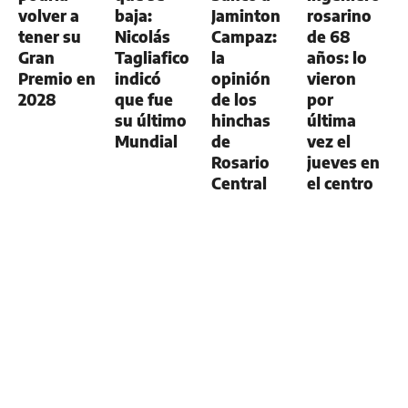
volver a
baja:
Jaminton
rosarino
tener su
Nicolás
Campaz:
de 68
Gran
Tagliafico
la
años: lo
Premio en
indicó
opinión
vieron
2028
que fue
de los
por
su último
hinchas
última
Mundial
de
vez el
Rosario
jueves en
Central
el centro