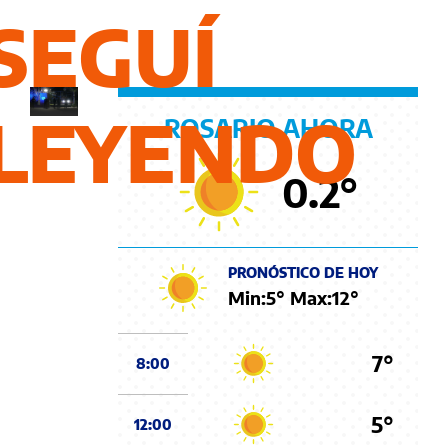
de
SEGUÍ
Rosario
LEYENDO
ROSARIO AHORA
0.2
°
PRONÓSTICO DE HOY
Min:
5
° Max:
12
°
7°
8:00
5°
12:00