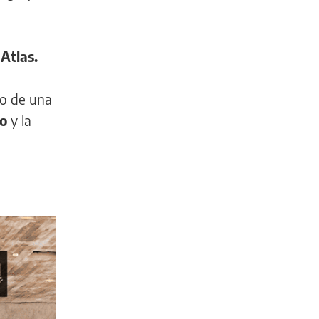
 Atlas.
co de una
po
y la