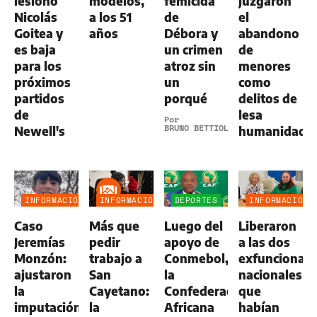
lesionó
modelos,
femicida
juzgaron
Nicolás
a los 51
de
el
Goitea y
años
Débora y
abandono
es baja
un crimen
de
para los
atroz sin
menores
próximos
un
como
partidos
porqué
delitos de
de
lesa
Por
BRUNO BETTIOL
Newell's
humanidad
INFORMACIÓN
INFORMACIÓN
DEPORTES
INFORMACIÓN
GENERAL
GENERAL
GENERAL
Caso
Más que
Luego del
Liberaron
Jeremías
pedir
apoyo de
a las dos
Monzón:
trabajo a
Conmebol,
exfuncionari
ajustaron
San
la
nacionales
la
Cayetano:
Confederación
que
imputación
la
Africana
habían