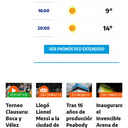
9°
16:00
14°
20:00
VER PRONÓSTICO EXTENDIDO
DEPORTES
INFORMACIÓN
ECONOMÍA
INFORMACIÓN
GENERAL
NEGOCIOS
GENERAL
Torneo
Llegó
Tras 16
Inauguraron
AGRO
Clausura:
Lionel
años de
el
Boca y
Messi a la
producción,
Invencible
Vélez
ciudad de
Peabody
Arena de