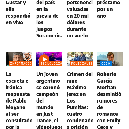
Gustar y
del país
pertenencias
préstamo
ella
en la
valuadas
por un
respondió
previa de
en 20 mil
año
en vivo
los
dólares
Juegos
durante
Suramericanos
un vuelo
INFORMACIÓN
TECNOLOGÍA
POLICIALES
OCIO
GENERAL
La
Un joven
Crimen del
Roberto
escueta e
argentino
niño
García
irónica
se coronó
Máximo
Moritan
respuesta
campeón
Jerez en
desmintió
de Pablo
del
Los
rumores
Moyano
mundo
Pumitas:
de
al ser
en Just
cuatro
romance
consultado
Dance, el
condenados
con Emily
por la
videojuego
a prisión
Ceco y