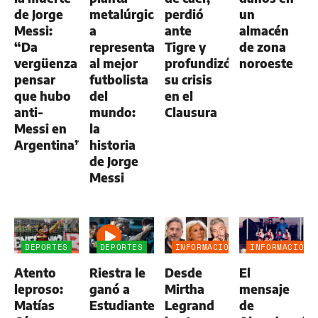
de Jorge
metalúrgica
perdió
un
Messi:
a
ante
almacén
“Da
representar
Tigre y
de zona
vergüenza
al mejor
profundizó
noroeste
pensar
futbolista
su crisis
que hubo
del
en el
anti-
mundo:
Clausura
Messi en
la
Argentina”
historia
de Jorge
Messi
DEPORTES
DEPORTES
INFORMACIÓN
INFORMACIÓN
GENERAL
GENERAL
Atento
Riestra le
Desde
El
leproso:
ganó a
Mirtha
mensaje
Matías
Estudiantes,
Legrand
de