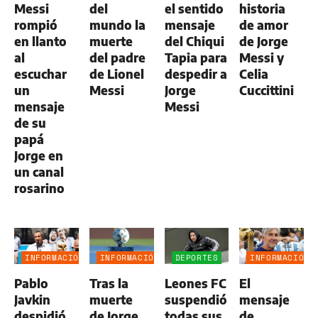
Messi
del
el sentido
historia
rompió
mundo la
mensaje
de amor
en llanto
muerte
del Chiqui
de Jorge
al
del padre
Tapia para
Messi y
escuchar
de Lionel
despedir a
Celia
un
Messi
Jorge
Cuccittini
mensaje
Messi
de su
papá
Jorge en
un canal
rosarino
INFORMACIÓN
INFORMACIÓN
DEPORTES
INFORMACIÓN
GENERAL
GENERAL
GENERAL
Pablo
Tras la
Leones FC
El
Javkin
muerte
suspendió
mensaje
despidió
de Jorge
todas sus
de