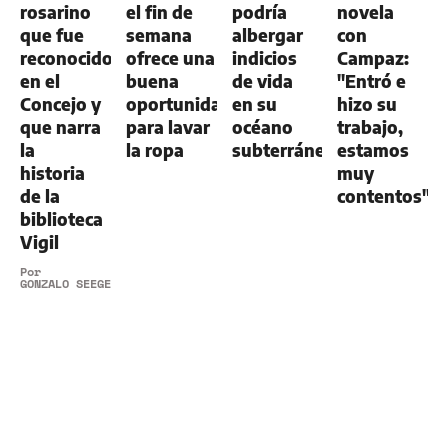
rosarino
el fin de
podría
novela
que fue
semana
albergar
con
reconocido
ofrece una
indicios
Campaz:
en el
buena
de vida
"Entró e
Concejo y
oportunidad
en su
hizo su
que narra
para lavar
océano
trabajo,
la
la ropa
subterráneo
estamos
historia
muy
de la
contentos"
biblioteca
Vigil
Por
GONZALO SEEGER