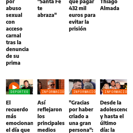
por
"Santa Fe
que pagar
Thiago
abuso
te
432 mil
Almada
sexual
abraza"
euros para
con
evitar la
acceso
prisión
carnal
tras la
denuncia
de su
prima
DEPORTES
INFORMACIÓN
INFORMACIÓN
INFORMACIÓN
GENERAL
GENERAL
GENERAL
El
Así
"Gracias
Desde la
recuerdo
reflejaron
por haber
adolescencia
más
los
criado a
y hasta el
emocionante:
principales
una gran
último
el día que
medios
persona":
día: la