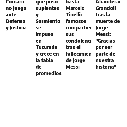
Cóccaro
que puso
hasta
Abanderado
no juega
suplentes
Marcelo
Grandoli
ante
y
Tinelli:
tras la
Defensa
Sarmiento
famosos
muerte de
y Justicia
se
compartieron
Jorge
impuso
sus
Messi:
en
condolencias
"Gracias
Tucumán
tras el
por ser
y crece en
fallecimiento
parte de
la tabla
de Jorge
nuestra
de
Messi
historia"
promedios