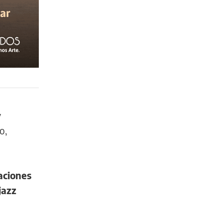
y
o,
aciones
jazz