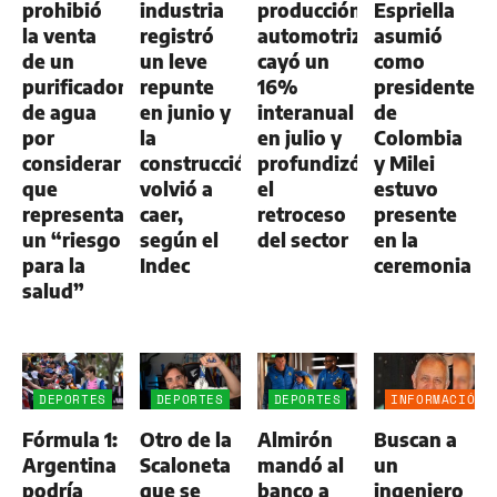
prohibió
industria
producción
Espriella
la venta
registró
automotriz
asumió
de un
un leve
cayó un
como
purificador
repunte
16%
presidente
de agua
en junio y
interanual
de
por
la
en julio y
Colombia
considerar
construcción
profundizó
y Milei
que
volvió a
el
estuvo
representa
caer,
retroceso
presente
un “riesgo
según el
del sector
en la
para la
Indec
ceremonia
salud”
DEPORTES
DEPORTES
DEPORTES
INFORMACIÓN
GENERAL
Fórmula 1:
Otro de la
Almirón
Buscan a
Argentina
Scaloneta
mandó al
un
podría
que se
banco a
ingeniero