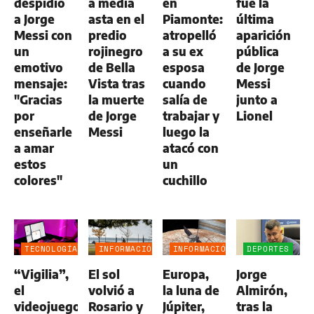
despidió
a media
en
fue la
a Jorge
asta en el
Piamonte:
última
Messi con
predio
atropelló
aparición
un
rojinegro
a su ex
pública
emotivo
de Bella
esposa
de Jorge
mensaje:
Vista tras
cuando
Messi
"Gracias
la muerte
salía de
junto a
por
de Jorge
trabajar y
Lionel
enseñarle
Messi
luego la
a amar
atacó con
estos
un
colores"
cuchillo
TECNOLOGÍA
INFORMACIÓN
INFORMACIÓN
DEPORTES
GENERAL
GENERAL
“Vigilia”,
El sol
Europa,
Jorge
el
volvió a
la luna de
Almirón,
videojuego
Rosario y
Júpiter,
tras la