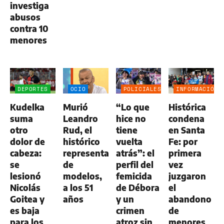
investiga
abusos
contra 10
menores
DEPORTES
OCIO
POLICIALES
INFORMACIÓN
GENERAL
Kudelka
Murió
“Lo que
Histórica
suma
Leandro
hice no
condena
otro
Rud, el
tiene
en Santa
dolor de
histórico
vuelta
Fe: por
cabeza:
representante
atrás”: el
primera
se
de
perfil del
vez
lesionó
modelos,
femicida
juzgaron
Nicolás
a los 51
de Débora
el
Goitea y
años
y un
abandono
es baja
crimen
de
para los
atroz sin
menores