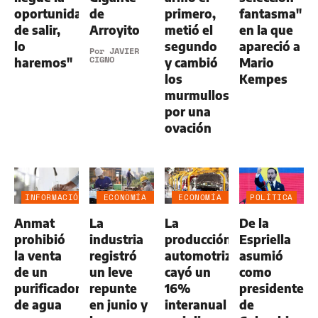
oportunidad
de
primero,
fantasma"
de salir,
Arroyito
metió el
en la que
lo
segundo
apareció a
Por
JAVIER
CIGNO
haremos"
y cambió
Mario
los
Kempes
murmullos
por una
ovación
INFORMACIÓN
ECONOMÍA
ECONOMÍA
POLÍTICA
GENERAL
NEGOCIOS
NEGOCIOS
Anmat
La
La
De la
AGRO
AGRO
prohibió
industria
producción
Espriella
la venta
registró
automotriz
asumió
de un
un leve
cayó un
como
purificador
repunte
16%
presidente
de agua
en junio y
interanual
de