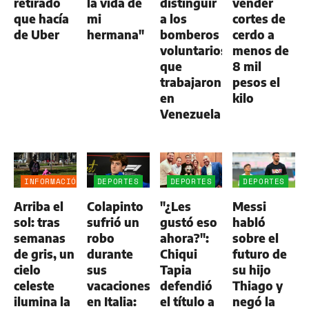
retirado
la vida de
distinguir
vender
que hacía
mi
a los
cortes de
de Uber
hermana"
bomberos
cerdo a
voluntarios
menos de
que
8 mil
trabajaron
pesos el
en
kilo
Venezuela
INFORMACIÓN
DEPORTES
DEPORTES
DEPORTES
GENERAL
Arriba el
Colapinto
"¿Les
Messi
sol: tras
sufrió un
gustó eso
habló
semanas
robo
ahora?":
sobre el
de gris, un
durante
Chiqui
futuro de
cielo
sus
Tapia
su hijo
celeste
vacaciones
defendió
Thiago y
ilumina la
en Italia:
el título a
negó la