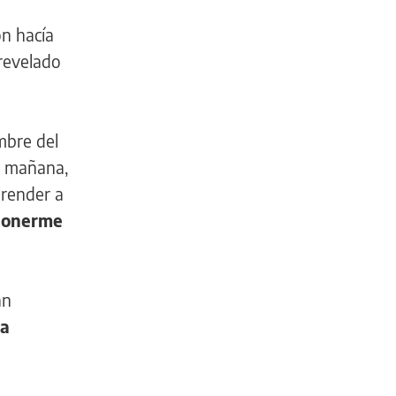
on hacía
 revelado
mbre del
a mañana,
render a
 ponerme
an
ta