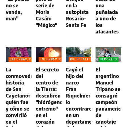
no se
serie de
en la
una
vende,
Moria
autopista
puñalada
man"
Casán:
Rosario-
a uno de
"Mágico"
Santa Fe
los
atacantes
INFORMACIÓN
INFORMACIÓN
POLICIALES
DEPORTES
GENERAL
GENERAL
La
El secreto
Cayó el
El
conmovedora
del
hijo del
argentino
historia
centro de
narco
Manuel
de San
la Tierra:
Fran
Tripano se
Cayetano:
descubren
Riquelme:
consagró
quién fue
"hidrógeno
lo
campeón
y cómo se
extremo"
encontraron
panamerican
convirtió
en el
en un
de
en el
corazón
departamento
canotaje