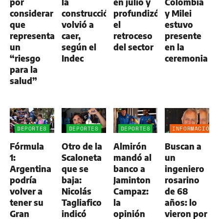
por
la
en julio y
Colombia
considerar
construcción
profundizó
y Milei
que
volvió a
el
estuvo
representa
caer,
retroceso
presente
un
según el
del sector
en la
“riesgo
Indec
ceremonia
para la
salud”
DEPORTES
DEPORTES
DEPORTES
INFORMACIÓN
GENERAL
Fórmula
Otro de la
Almirón
Buscan a
1:
Scaloneta
mandó al
un
Argentina
que se
banco a
ingeniero
podría
baja:
Jaminton
rosarino
volver a
Nicolás
Campaz:
de 68
tener su
Tagliafico
la
años: lo
Gran
indicó
opinión
vieron por