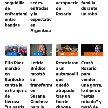
seguidilla
sedes,
aeropuerto
familia
de
entradas
de
durante
enfrentamientos
y la
Rosario
un robo
entre
expectativa
bandas
en
Argentina
OCIO
OCIO
INFORMACIÓN
POLICIALES
GENERAL
Fito Páez
Leticia
Rescataron
Cruzó
marchó
Brédice
a un
Rosario
en
mostró
automovilista
para
Bariloche
su
que
vender
contra la
transformación
quedó
una gorra,
extranjerización
en
atrapado
le dijeron
de
Susana
tras un
“estás
tierras:
Giménez
fuerte
robado” y
"La patria
para la
choque
mató de