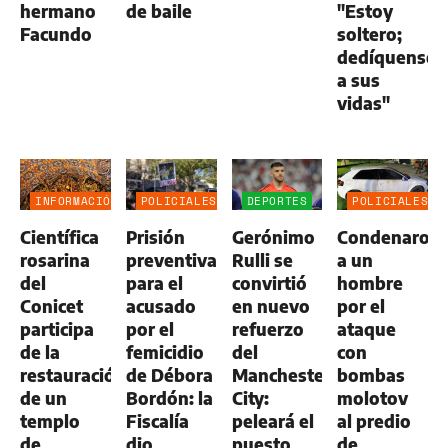
hermano
de baile
"Estoy
Facundo
soltero;
dedíquense
a sus
vidas"
INFORMACIÓN
POLICIALES
DEPORTES
POLICIALES
GENERAL
Científica
Prisión
Gerónimo
Condenaron
rosarina
preventiva
Rulli se
a un
del
para el
convirtió
hombre
Conicet
acusado
en nuevo
por el
participa
por el
refuerzo
ataque
de la
femicidio
del
con
restauración
de Débora
Manchester
bombas
de un
Bordón: la
City:
molotov
templo
Fiscalía
peleará el
al predio
de
dio
puesto
de