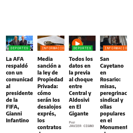
DEPORTES
INFORMACIÓN
DEPORTES
INFORMACIÓN
GENERAL
GENERAL
La AFA
Media
Todos los
San
respaldó
sanción a
datos en
Cayetano
con un
la ley de
la previa
en
comunicado
Propiedad
al choque
Rosario:
al
Privada:
entre
misas,
presidente
cómo
Central y
peregrinació
de la
serán los
Aldosivi
sindical y
FIFA,
desalojos
en El
ollas
Gianni
exprés,
Gigante
populares
Infantino
los
en el
Por
JAVIER CIGNO
contratos
Monumento