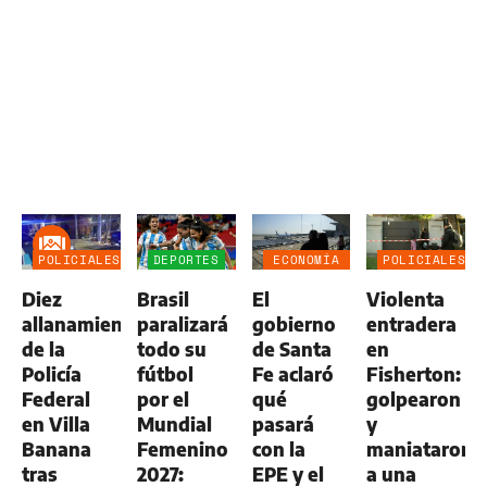
POLICIALES
DEPORTES
ECONOMÍA
POLICIALES
NEGOCIOS
Diez
Brasil
El
Violenta
AGRO
allanamientos
paralizará
gobierno
entradera
de la
todo su
de Santa
en
Policía
fútbol
Fe aclaró
Fisherton:
Federal
por el
qué
golpearon
en Villa
Mundial
pasará
y
Banana
Femenino
con la
maniataron
tras
2027:
EPE y el
a una