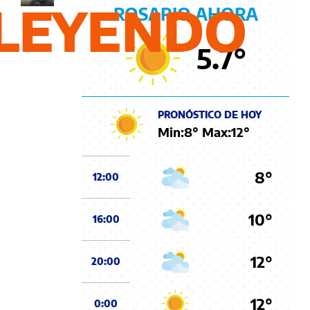
LEYENDO
ROSARIO AHORA
5.7
°
PRONÓSTICO DE HOY
Min:
8
° Max:
12
°
8°
12:00
10°
16:00
12°
20:00
12°
0:00