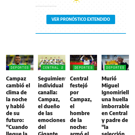
VER PRONÓSTICO EXTENDIDO
DEPORTES
CENTRAL 2
DEPORTES
DEPORTES
-
Campaz
Seguimiento
Central
Murió
ALDOSIVI
1
cambió el
individual
festejó
Miguel
clima de
canalla:
por
Ignomiriello:
la noche
Campaz,
Campaz,
una huella
y habló
el dueño
el
imborrable
de su
de las
hombre
en Central
futuro:
emociones
de la
y padre de
"Cuando
del
noche:
"la
llegue la
Gigante
armó el
selección