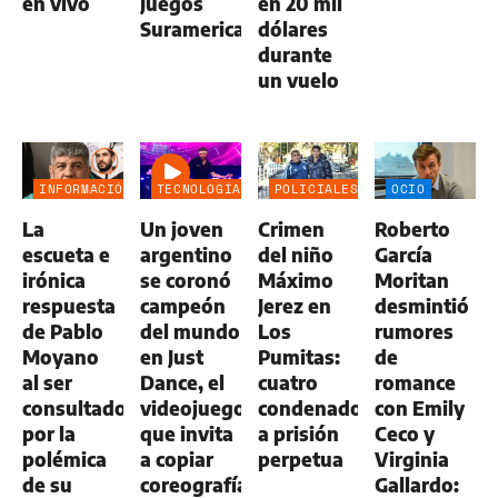
en vivo
Juegos
en 20 mil
Suramericanos
dólares
durante
un vuelo
INFORMACIÓN
TECNOLOGÍA
POLICIALES
OCIO
GENERAL
La
Un joven
Crimen
Roberto
escueta e
argentino
del niño
García
irónica
se coronó
Máximo
Moritan
respuesta
campeón
Jerez en
desmintió
de Pablo
del mundo
Los
rumores
Moyano
en Just
Pumitas:
de
al ser
Dance, el
cuatro
romance
consultado
videojuego
condenados
con Emily
por la
que invita
a prisión
Ceco y
polémica
a copiar
perpetua
Virginia
de su
coreografías
Gallardo: