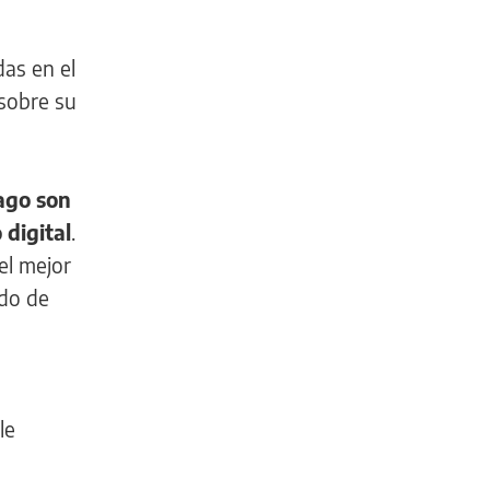
as en el
 sobre su
ago son
 digital
.
el mejor
ado de
le