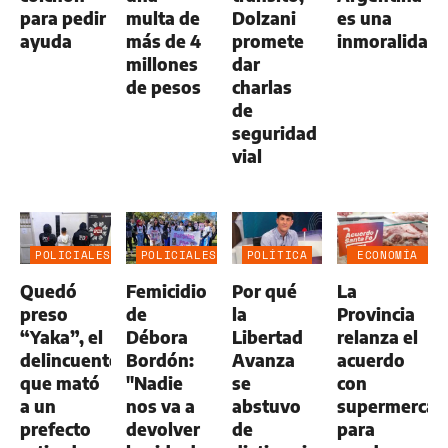
para pedir
multa de
Dolzani
es una
ayuda
más de 4
promete
inmoralidad
millones
dar
de pesos
charlas
de
seguridad
vial
POLICIALES
POLICIALES
POLÍTICA
ECONOMÍA
NEGOCIOS
Quedó
Femicidio
Por qué
La
AGRO
preso
de
la
Provincia
“Yaka”, el
Débora
Libertad
relanza el
delincuente
Bordón:
Avanza
acuerdo
que mató
"Nadie
se
con
a un
nos va a
abstuvo
supermercad
prefecto
devolver
de
para