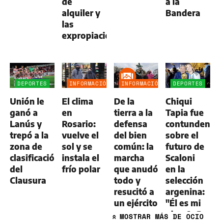
de
a la
alquiler y
Bandera
las
expropiaciones
DEPORTES
INFORMACIÓN
INFORMACIÓN
DEPORTES
GENERAL
GENERAL
Unión le
El clima
De la
Chiqui
ganó a
en
tierra a la
Tapia fue
Lanús y
Rosario:
defensa
contundente
trepó a la
vuelve el
del bien
sobre el
zona de
sol y se
común: la
futuro de
clasificación
instala el
marcha
Scaloni
del
frío polar
que anudó
en la
Clausura
todo y
selección
resucitó a
argenina:
un ejército
"Él es mi
plan A, B
MOSTRAR
MÁS DE OCIO
Por
»