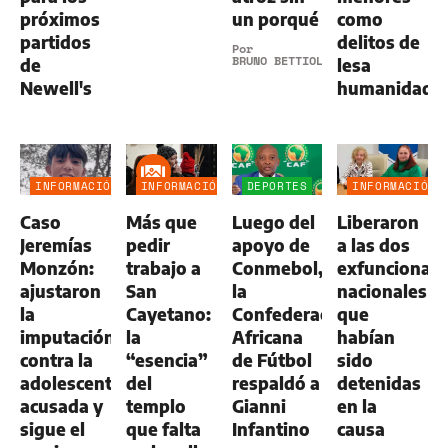
próximos
un porqué
como
partidos
delitos de
Por
BRUNO BETTIOL
de
lesa
Newell's
humanidad
INFORMACIÓN
INFORMACIÓN
DEPORTES
INFORMACIÓN
GENERAL
GENERAL
GENERAL
Caso
Más que
Luego del
Liberaron
Jeremías
pedir
apoyo de
a las dos
Monzón:
trabajo a
Conmebol,
exfuncionari
ajustaron
San
la
nacionales
la
Cayetano:
Confederación
que
imputación
la
Africana
habían
contra la
“esencia”
de Fútbol
sido
adolescente
del
respaldó a
detenidas
acusada y
templo
Gianni
en la
sigue el
que falta
Infantino
causa