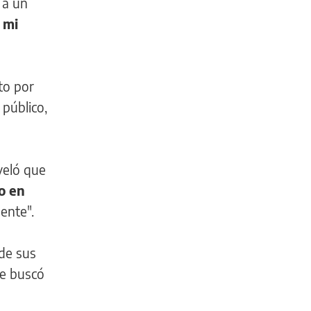
 a un
 mi
to por
público,
eveló que
o en
sente".
de sus
e buscó