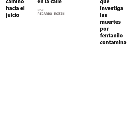
camino
en la calle
que
hacia el
investiga
Por
RICARDO ROBINS
juicio
las
muertes
por
fentanilo
contaminad