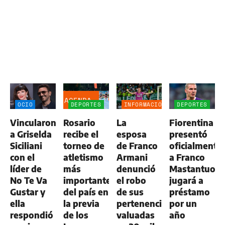
AGENDA
OCIO
DEPORTES
INFORMACIÓN
DEPORTES
GENERAL
Vincularon
Rosario
La
Fiorentina
a Griselda
recibe el
esposa
presentó
Siciliani
torneo de
de Franco
oficialmente
con el
atletismo
Armani
a Franco
líder de
más
denunció
Mastantuono
No Te Va
importante
el robo
jugará a
Gustar y
del país en
de sus
préstamo
ella
la previa
pertenencias
por un
respondió
de los
valuadas
año