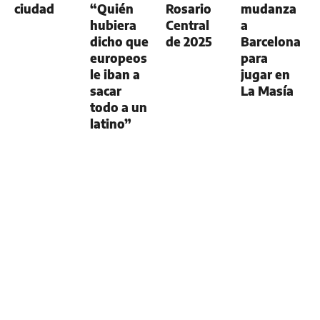
ciudad
“Quién
Rosario
mudanza
hubiera
Central
a
dicho que
de 2025
Barcelona
europeos
para
le iban a
jugar en
sacar
La Masía
todo a un
latino”