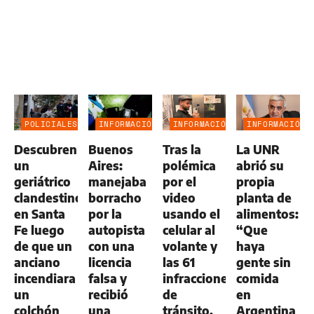
POLICIALES
INFORMACIÓN
INFORMACIÓN
INFORMACIÓN
GENERAL
GENERAL
GENERAL
Descubren
Buenos
Tras la
La UNR
un
Aires:
polémica
abrió su
geriátrico
manejaba
por el
propia
clandestino
borracho
video
planta de
en Santa
por la
usando el
alimentos:
Fe luego
autopista
celular al
“Que
de que un
con una
volante y
haya
anciano
licencia
las 61
gente sin
incendiara
falsa y
infracciones
comida
un
recibió
de
en
colchón
una
tránsito,
Argentina