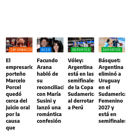
INFORMACIÓN
OCIO
DEPORTES
DEPORTES
GENERAL
El
Facundo
Vóley:
Básquet:
empresario
Arana
Argentina
Argentina
porteño
habló de
está en las
eliminó a
Marcelo
su
semifinales
Uruguay
Porcel
reconciliación
de la Copa
en el
quedó
con María
Sudamericana
Sudamerican
cerca del
Susini y
al derrotar
Femenino
juicio oral
lanzó una
a Perú
2027 y
por la
romántica
está en
causa
confesión
semifinales
que