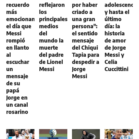
recuerdo
reflejaron
por haber
adolescencia
más
los
criado a
y hasta el
emocionante:
principales
una gran
último
el día que
medios
persona":
día: la
Messi
del
el sentido
historia
rompió
mundo la
mensaje
de amor
en llanto
muerte
del Chiqui
de Jorge
al
del padre
Tapia para
Messi y
escuchar
de Lionel
despedir a
Celia
un
Messi
Jorge
Cuccittini
mensaje
Messi
de su
papá
Jorge en
un canal
rosarino