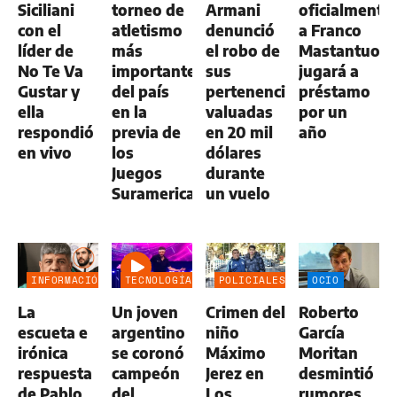
Siciliani
torneo de
Armani
oficialmente
con el
atletismo
denunció
a Franco
líder de
más
el robo de
Mastantuono
No Te Va
importante
sus
jugará a
Gustar y
del país
pertenencias
préstamo
ella
en la
valuadas
por un
respondió
previa de
en 20 mil
año
en vivo
los
dólares
Juegos
durante
Suramericanos
un vuelo
INFORMACIÓN
TECNOLOGÍA
POLICIALES
OCIO
GENERAL
La
Un joven
Crimen del
Roberto
escueta e
argentino
niño
García
irónica
se coronó
Máximo
Moritan
respuesta
campeón
Jerez en
desmintió
de Pablo
del
Los
rumores