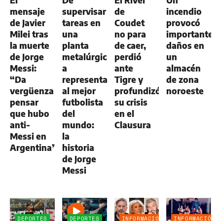
mensaje
supervisar
de
incendio
de Javier
tareas en
Coudet
provocó
Milei tras
una
no para
importantes
la muerte
planta
de caer,
daños en
de Jorge
metalúrgica
perdió
un
Messi:
a
ante
almacén
“Da
representar
Tigre y
de zona
vergüenza
al mejor
profundizó
noroeste
pensar
futbolista
su crisis
que hubo
del
en el
anti-
mundo:
Clausura
Messi en
la
Argentina”
historia
de Jorge
Messi
DEPORTES
DEPORTES
INFORMACIÓN
INFORMACIÓN