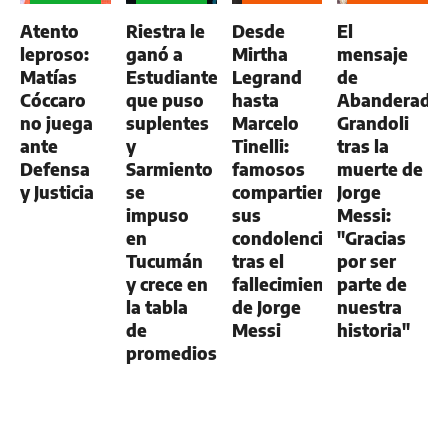
GENERAL
GENERAL
Atento
Riestra le
Desde
El
leproso:
ganó a
Mirtha
mensaje
Matías
Estudiantes,
Legrand
de
Cóccaro
que puso
hasta
Abanderado
no juega
suplentes
Marcelo
Grandoli
ante
y
Tinelli:
tras la
Defensa
Sarmiento
famosos
muerte de
y Justicia
se
compartieron
Jorge
impuso
sus
Messi:
en
condolencias
"Gracias
Tucumán
tras el
por ser
y crece en
fallecimiento
parte de
la tabla
de Jorge
nuestra
de
Messi
historia"
promedios