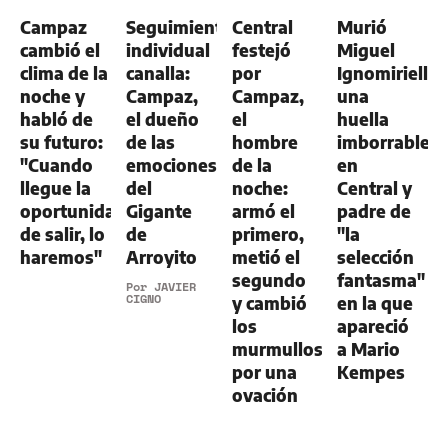
-
Campaz
Seguimiento
Central
Murió
ALDOSIVI
1
cambió el
individual
festejó
Miguel
clima de la
canalla:
por
Ignomiriello:
noche y
Campaz,
Campaz,
una
habló de
el dueño
el
huella
su futuro:
de las
hombre
imborrable
"Cuando
emociones
de la
en
llegue la
del
noche:
Central y
oportunidad
Gigante
armó el
padre de
de salir, lo
de
primero,
"la
haremos"
Arroyito
metió el
selección
segundo
fantasma"
Por
JAVIER
CIGNO
y cambió
en la que
los
apareció
murmullos
a Mario
por una
Kempes
ovación