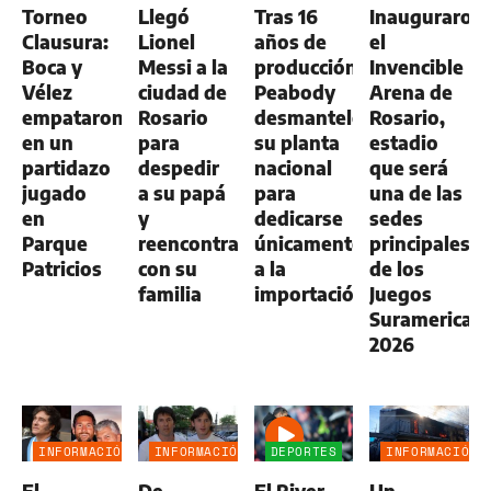
Torneo
Llegó
Tras 16
Inauguraron
AGRO
Clausura:
Lionel
años de
el
Boca y
Messi a la
producción,
Invencible
Vélez
ciudad de
Peabody
Arena de
empataron
Rosario
desmanteló
Rosario,
en un
para
su planta
estadio
partidazo
despedir
nacional
que será
jugado
a su papá
para
una de las
en
y
dedicarse
sedes
Parque
reencontrarse
únicamente
principales
Patricios
con su
a la
de los
familia
importación
Juegos
Suramerican
2026
INFORMACIÓN
INFORMACIÓN
DEPORTES
INFORMACIÓN
GENERAL
GENERAL
GENERAL
El
De
El River
Un