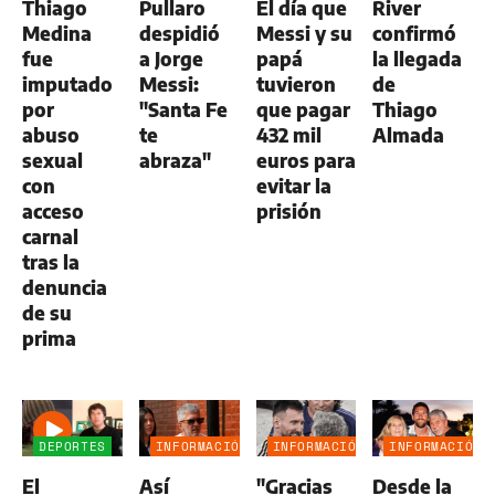
Thiago
Pullaro
El día que
River
Medina
despidió
Messi y su
confirmó
fue
a Jorge
papá
la llegada
imputado
Messi:
tuvieron
de
por
"Santa Fe
que pagar
Thiago
abuso
te
432 mil
Almada
sexual
abraza"
euros para
con
evitar la
acceso
prisión
carnal
tras la
denuncia
de su
prima
DEPORTES
INFORMACIÓN
INFORMACIÓN
INFORMACIÓN
GENERAL
GENERAL
GENERAL
El
Así
"Gracias
Desde la