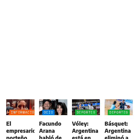
INFORMACIÓN
OCIO
DEPORTES
DEPORTES
GENERAL
El
Facundo
Vóley:
Básquet:
empresario
Arana
Argentina
Argentina
porteño
habló de
está en
eliminó a