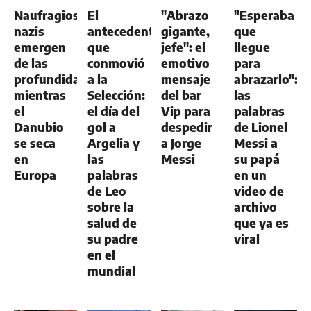
GENERAL
GENERAL
Naufragios
El
"Abrazo
"Esperaba
nazis
antecedente
gigante,
que
emergen
que
jefe": el
llegue
de las
conmovió
emotivo
para
profundidades
a la
mensaje
abrazarlo":
mientras
Selección:
del bar
las
el
el día del
Vip para
palabras
Danubio
gol a
despedir
de Lionel
se seca
Argelia y
a Jorge
Messi a
en
las
Messi
su papá
Europa
palabras
en un
de Leo
video de
sobre la
archivo
salud de
que ya es
su padre
viral
en el
mundial