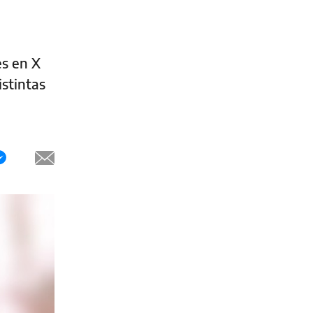
es en X
stintas