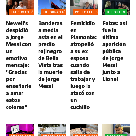
INFORMACIÓN
INFORMACIÓN
POLICIALES
DEPORTES
GENERAL
GENERAL
Newell's
Banderas
Femicidio
Fotos: así
despidió
a media
en
fue la
a Jorge
asta en el
Piamonte:
última
Messi con
predio
atropelló
aparición
un
rojinegro
a su ex
pública
emotivo
de Bella
esposa
de Jorge
mensaje:
Vista tras
cuando
Messi
"Gracias
la muerte
salía de
junto a
por
de Jorge
trabajar y
Lionel
enseñarle
Messi
luego la
a amar
atacó con
estos
un
colores"
cuchillo