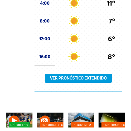
11°
4:00
7°
8:00
6°
12:00
8°
16:00
VER PRONÓSTICO EXTENDIDO
DEPORTES
INFORMACIÓN
ECONOMÍA
INFORMACIÓN
GENERAL
NEGOCIOS
GENERAL