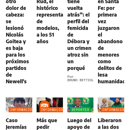
otro
Rud, el
tiene
en Santa
dolor de
histórico
vuelta
Fe: por
cabeza:
representante
atrás”: el
primera
se
de
perfil del
vez
lesionó
modelos,
femicida
juzgaron
Nicolás
a los 51
de
el
Goitea y
años
Débora y
abandono
es baja
un crimen
de
para los
atroz sin
menores
próximos
un
como
partidos
porqué
delitos de
de
lesa
Por
BRUNO BETTIOL
Newell's
humanidad
INFORMACIÓN
INFORMACIÓN
DEPORTES
INFORMACIÓN
GENERAL
GENERAL
GENERAL
Caso
Más que
Luego del
Liberaron
Jeremías
pedir
apoyo de
a las dos