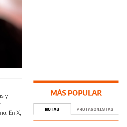
MÁS POPULAR
as y
y
NOTAS
PROTAGONISTAS
no. En X,