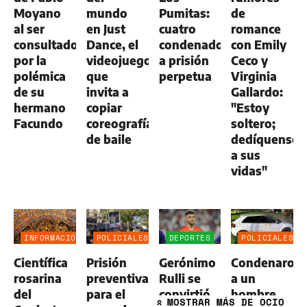
Moyano
mundo
Pumitas:
de
al ser
en Just
cuatro
romance
consultado
Dance, el
condenados
con Emily
por la
videojuego
a prisión
Ceco y
polémica
que
perpetua
Virginia
de su
invita a
Gallardo:
hermano
copiar
"Estoy
Facundo
coreografías
soltero;
de baile
dedíquense
a sus
vidas"
INFORMACIÓN
POLICIALES
DEPORTES
POLICIALES
GENERAL
Científica
Prisión
Gerónimo
Condenaron
rosarina
preventiva
Rulli se
a un
del
para el
convirtió
hombre
MOSTRAR
MÁS DE OCIO
»