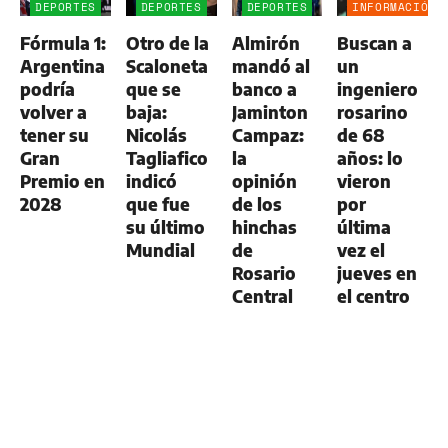
DEPORTES
DEPORTES
DEPORTES
INFORMACIÓN
GENERAL
Fórmula 1:
Otro de la
Almirón
Buscan a
Argentina
Scaloneta
mandó al
un
podría
que se
banco a
ingeniero
volver a
baja:
Jaminton
rosarino
tener su
Nicolás
Campaz:
de 68
Gran
Tagliafico
la
años: lo
Premio en
indicó
opinión
vieron
2028
que fue
de los
por
su último
hinchas
última
Mundial
de
vez el
Rosario
jueves en
Central
el centro