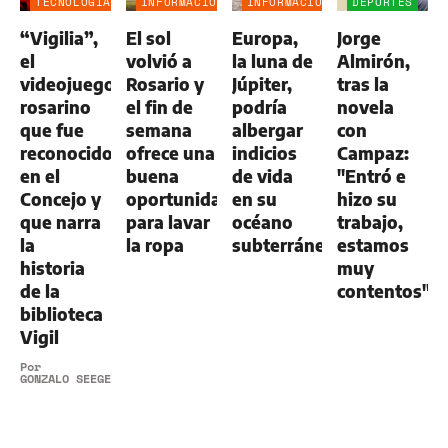
TECNOLOGÍA
INFORMACIÓN
INFORMACIÓN
DEPORTES
GENERAL
GENERAL
“Vigilia”,
El sol
Europa,
Jorge
el
volvió a
la luna de
Almirón,
videojuego
Rosario y
Júpiter,
tras la
rosarino
el fin de
podría
novela
que fue
semana
albergar
con
reconocido
ofrece una
indicios
Campaz:
en el
buena
de vida
"Entró e
Concejo y
oportunidad
en su
hizo su
que narra
para lavar
océano
trabajo,
la
la ropa
subterráneo
estamos
historia
muy
de la
contentos"
biblioteca
Vigil
Por
GONZALO SEEGER