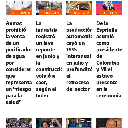
INFORMACIÓN
ECONOMÍA
ECONOMÍA
POLÍTICA
GENERAL
NEGOCIOS
NEGOCIOS
Anmat
La
La
De la
AGRO
AGRO
prohibió
industria
producción
Espriella
la venta
registró
automotriz
asumió
de un
un leve
cayó un
como
purificador
repunte
16%
presidente
de agua
en junio y
interanual
de
por
la
en julio y
Colombia
considerar
construcción
profundizó
y Milei
que
volvió a
el
estuvo
representa
caer,
retroceso
presente
un “riesgo
según el
del sector
en la
para la
Indec
ceremonia
salud”