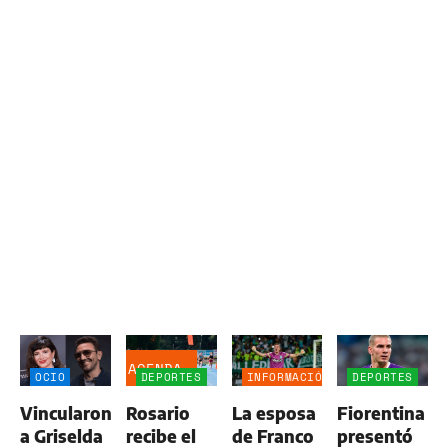
AGENDA
OCIO
DEPORTES
INFORMACIÓN
DEPORTES
GENERAL
Vincularon
Rosario
La esposa
Fiorentina
a Griselda
recibe el
de Franco
presentó