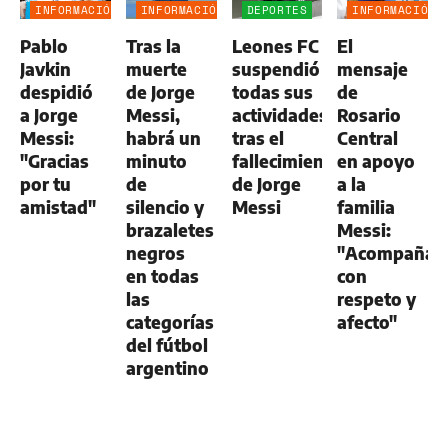
INFORMACIÓN
INFORMACIÓN
DEPORTES
INFORMACIÓN
GENERAL
GENERAL
GENERAL
Pablo
Tras la
Leones FC
El
Javkin
muerte
suspendió
mensaje
despidió
de Jorge
todas sus
de
a Jorge
Messi,
actividades
Rosario
Messi:
habrá un
tras el
Central
"Gracias
minuto
fallecimiento
en apoyo
por tu
de
de Jorge
a la
amistad"
silencio y
Messi
familia
brazaletes
Messi:
negros
"Acompaña
en todas
con
las
respeto y
categorías
afecto"
del fútbol
argentino