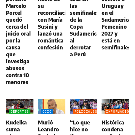
Marcelo
su
las
Uruguay
Porcel
reconciliación
semifinales
en el
quedó
con María
de la
Sudamerican
cerca del
Susini y
Copa
Femenino
juicio oral
lanzó una
Sudamericana
2027 y
por la
romántica
al
está en
causa
confesión
derrotar
semifinales
que
a Perú
investiga
abusos
contra 10
menores
DEPORTES
OCIO
POLICIALES
INFORMACIÓN
GENERAL
Kudelka
Murió
“Lo que
Histórica
suma
Leandro
hice no
condena