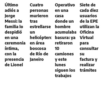
GENERAL
GENERAL
GENERAL
GENERAL
Último
Cuatro
Operativo
Siete de
adiós a
personas
en una
cada diez
Jorge
murieron
casa
usuarios
Messi: la
tras
donde un
de la EPE
familia lo
estrellarse
hombre
utilizan la
despidió
un
acumulaba
Oficina
en una
helicóptero
basura: ya
Virtual
ceremonia
en área
retiraron
para
íntima,
boscosa
10
consultar
con la
de Río de
camiones
su
presencia
Janeiro
y este
factura y
de Lionel
lunes
realizar
siguen los
trámites
trabajos