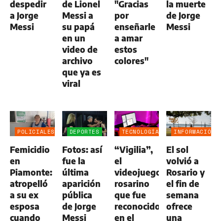
despedir
de Lionel
"Gracias
la muerte
a Jorge
Messi a
por
de Jorge
Messi
su papá
enseñarle
Messi
en un
a amar
video de
estos
archivo
colores"
que ya es
viral
POLICIALES
DEPORTES
TECNOLOGÍA
INFORMACIÓN
GENERAL
Femicidio
Fotos: así
“Vigilia”,
El sol
en
fue la
el
volvió a
Piamonte:
última
videojuego
Rosario y
atropelló
aparición
rosarino
el fin de
a su ex
pública
que fue
semana
esposa
de Jorge
reconocido
ofrece
cuando
Messi
en el
una