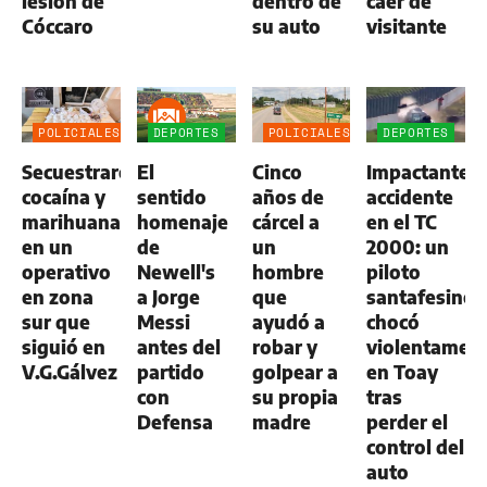
lesión de
dentro de
caer de
Cóccaro
su auto
visitante
POLICIALES
DEPORTES
POLICIALES
DEPORTES
Secuestraron
El
Cinco
Impactante
cocaína y
sentido
años de
accidente
marihuana
homenaje
cárcel a
en el TC
en un
de
un
2000: un
operativo
Newell's
hombre
piloto
en zona
a Jorge
que
santafesino
sur que
Messi
ayudó a
chocó
siguió en
antes del
robar y
violentamen
V.G.Gálvez
partido
golpear a
en Toay
con
su propia
tras
Defensa
madre
perder el
control del
auto