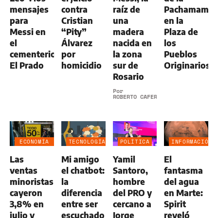
mensajes
contra
raíz de
Pachamama
para
Cristian
una
en la
Messi en
“Pity”
madera
Plaza de
el
Álvarez
nacida en
los
cementerio
por
la zona
Pueblos
El Prado
homicidio
sur de
Originarios
Rosario
Por
ROBERTO CAFERRA
ECONOMÍA
TECNOLOGÍA
POLÍTICA
INFORMACIÓN
NEGOCIOS
GENERAL
Las
Mi amigo
Yamil
El
AGRO
ventas
el chatbot:
Santoro,
fantasma
minoristas
la
hombre
del agua
cayeron
diferencia
del PRO y
en Marte:
3,8% en
entre ser
cercano a
Spirit
julio y
escuchado
Jorge
reveló