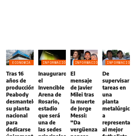
ECONOMÍA
INFORMACIÓN
INFORMACIÓN
INFORMACIÓN
NEGOCIOS
GENERAL
GENERAL
GENERAL
Tras 16
Inauguraron
El
De
AGRO
años de
el
mensaje
supervisar
producción,
Invencible
de Javier
tareas en
Peabody
Arena de
Milei tras
una
desmanteló
Rosario,
la muerte
planta
su planta
estadio
de Jorge
metalúrgica
nacional
que será
Messi:
a
para
una de
“Da
representar
dedicarse
las sedes
vergüenza
al mejor