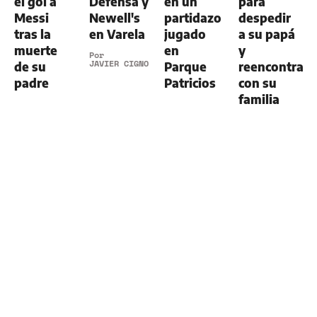
el gol a
Defensa y
en un
para
Messi
Newell's
partidazo
despedir
tras la
en Varela
jugado
a su papá
muerte
en
y
Por
JAVIER CIGNO
de su
Parque
reencontrars
padre
Patricios
con su
familia