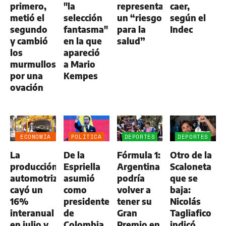
primero,
"la
representa
caer,
metió el
selección
un “riesgo
según el
segundo
fantasma"
para la
Indec
y cambió
en la que
salud”
los
apareció
murmullos
a Mario
por una
Kempes
ovación
ECONOMÍA
POLÍTICA
DEPORTES
DEPORTES
NEGOCIOS
La
De la
Fórmula 1:
Otro de la
AGRO
producción
Espriella
Argentina
Scaloneta
automotriz
asumió
podría
que se
cayó un
como
volver a
baja:
16%
presidente
tener su
Nicolás
interanual
de
Gran
Tagliafico
en julio y
Colombia
Premio en
indicó