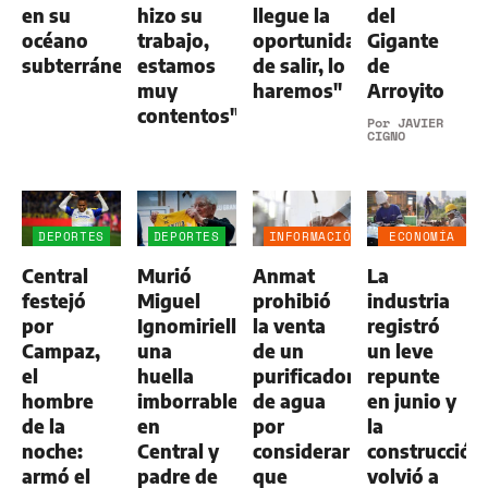
en su
hizo su
llegue la
del
océano
trabajo,
oportunidad
Gigante
subterráneo
estamos
de salir, lo
de
muy
haremos"
Arroyito
contentos"
Por
JAVIER
CIGNO
DEPORTES
DEPORTES
INFORMACIÓN
ECONOMÍA
GENERAL
NEGOCIOS
Central
Murió
Anmat
La
AGRO
festejó
Miguel
prohibió
industria
por
Ignomiriello:
la venta
registró
Campaz,
una
de un
un leve
el
huella
purificador
repunte
hombre
imborrable
de agua
en junio y
de la
en
por
la
noche:
Central y
considerar
construcción
armó el
padre de
que
volvió a