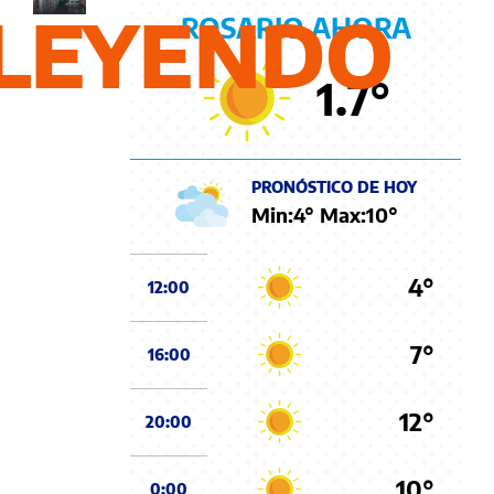
LEYENDO
ROSARIO AHORA
1.7
°
PRONÓSTICO DE HOY
Min:
4
° Max:
10
°
4°
12:00
7°
16:00
12°
20:00
10°
0:00