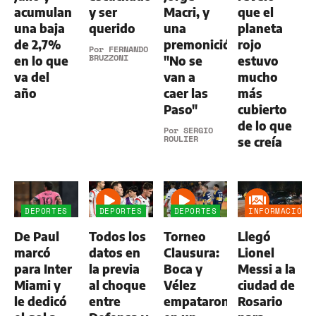
acumulan
y ser
Macri, y
que el
una baja
querido
una
planeta
de 2,7%
premonición:
rojo
Por
FERNANDO
BRUZZONI
en lo que
"No se
estuvo
va del
van a
mucho
año
caer las
más
Paso"
cubierto
de lo que
Por
SERGIO
ROULIER
se creía
DEPORTES
DEPORTES
DEPORTES
INFORMACIÓN
GENERAL
De Paul
Todos los
Torneo
Llegó
marcó
datos en
Clausura:
Lionel
para Inter
la previa
Boca y
Messi a la
Miami y
al choque
Vélez
ciudad de
le dedicó
entre
empataron
Rosario