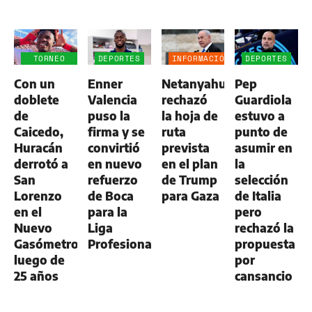
TORNEO
DEPORTES
INFORMACIÓN
DEPORTES
CLAUSURA
GENERAL
Con un
Enner
Netanyahu
Pep
doblete
Valencia
rechazó
Guardiola
de
puso la
la hoja de
estuvo a
Caicedo,
firma y se
ruta
punto de
Huracán
convirtió
prevista
asumir en
derrotó a
en nuevo
en el plan
la
San
refuerzo
de Trump
selección
Lorenzo
de Boca
para Gaza
de Italia
en el
para la
pero
Nuevo
Liga
rechazó la
Gasómetro
Profesional
propuesta
luego de
por
25 años
cansancio