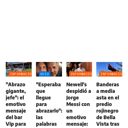
INFORMACIÓN
OCIO
INFORMACIÓN
INFORMACIÓN
GENERAL
GENERAL
GENERAL
"Abrazo
"Esperaba
Newell's
Banderas
gigante,
que
despidió a
a media
jefe": el
llegue
Jorge
asta en el
emotivo
para
Messi con
predio
mensaje
abrazarlo":
un
rojinegro
del bar
las
emotivo
de Bella
Vip para
palabras
mensaje:
Vista tras