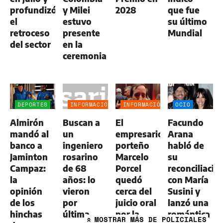
profundizó
y Milei
2028
que fue
el
estuvo
su último
retroceso
presente
Mundial
del sector
en la
ceremonia
DEPORTES
INFORMACIÓN
INFORMACIÓN
OCIO
GENERAL
GENERAL
Almirón
Buscan a
El
Facundo
mandó al
un
empresario
Arana
banco a
ingeniero
porteño
habló de
Jaminton
rosarino
Marcelo
su
Campaz:
de 68
Porcel
reconciliació
la
años: lo
quedó
con María
opinión
vieron
cerca del
Susini y
de los
por
juicio oral
lanzó una
hinchas
última
por la
romántica
MOSTRAR
MÁS DE POLICIALES
»