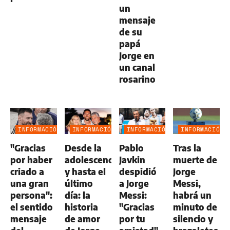
un
mensaje
de su
papá
Jorge en
un canal
rosarino
INFORMACIÓN
INFORMACIÓN
INFORMACIÓN
INFORMACIÓN
GENERAL
GENERAL
GENERAL
GENERAL
"Gracias
Desde la
Pablo
Tras la
por haber
adolescencia
Javkin
muerte de
criado a
y hasta el
despidió
Jorge
una gran
último
a Jorge
Messi,
persona":
día: la
Messi:
habrá un
el sentido
historia
"Gracias
minuto de
mensaje
de amor
por tu
silencio y