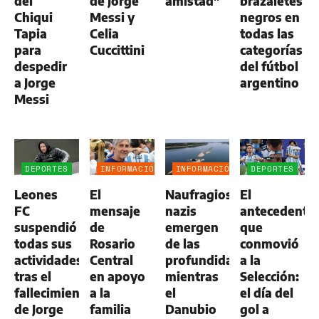
del
de Jorge
amistad"
brazaletes
Chiqui
Messi y
negros en
Tapia
Celia
todas las
para
Cuccittini
categorías
despedir
del fútbol
a Jorge
argentino
Messi
DEPORTES
INFORMACIÓN
INFORMACIÓN
DEPORTES
GENERAL
GENERAL
Leones
El
Naufragios
El
FC
mensaje
nazis
antecedente
suspendió
de
emergen
que
todas sus
Rosario
de las
conmovió
actividades
Central
profundidades
a la
tras el
en apoyo
mientras
Selección:
fallecimiento
a la
el
el día del
de Jorge
familia
Danubio
gol a