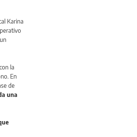
cal Karina
operativo
 un
con la
ono. En
nse de
ada una
 que