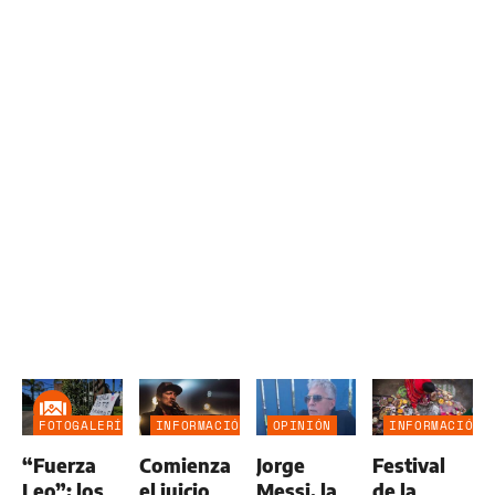
FOTOGALERÍA
INFORMACIÓN
OPINIÓN
INFORMACIÓN
GENERAL
GENERAL
“Fuerza
Comienza
Jorge
Festival
Leo”: los
el juicio
Messi, la
de la