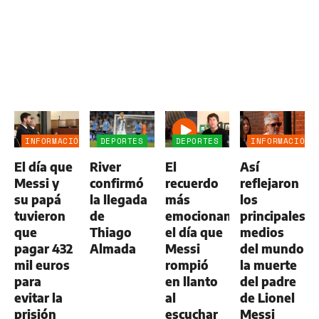
INFORMACIÓN
DEPORTES
DEPORTES
INFORMACIÓN
GENERAL
GENERAL
El día que
River
El
Así
Messi y
confirmó
recuerdo
reflejaron
su papá
la llegada
más
los
tuvieron
de
emocionante:
principales
que
Thiago
el día que
medios
pagar 432
Almada
Messi
del mundo
mil euros
rompió
la muerte
para
en llanto
del padre
evitar la
al
de Lionel
prisión
escuchar
Messi