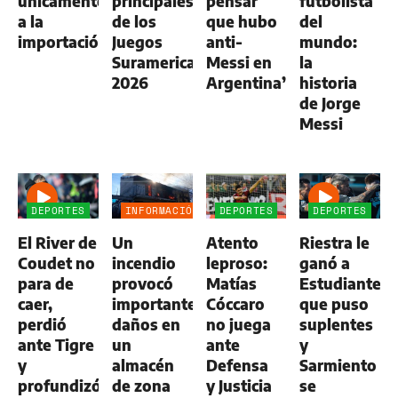
únicamente
principales
pensar
futbolista
a la
de los
que hubo
del
importación
Juegos
anti-
mundo:
Suramericanos
Messi en
la
2026
Argentina”
historia
de Jorge
Messi
DEPORTES
INFORMACIÓN
DEPORTES
DEPORTES
GENERAL
El River de
Un
Atento
Riestra le
Coudet no
incendio
leproso:
ganó a
para de
provocó
Matías
Estudiantes,
caer,
importantes
Cóccaro
que puso
perdió
daños en
no juega
suplentes
ante Tigre
un
ante
y
y
almacén
Defensa
Sarmiento
profundizó
de zona
y Justicia
se