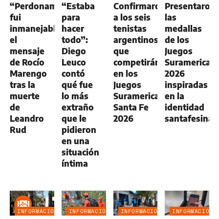
“Perdoname,
“Estaba
Confirmaron
Presentaron
fui
para
a los seis
las
inmanejable”:
hacer
tenistas
medallas
el
todo”:
argentinos
de los
mensaje
Diego
que
Juegos
de Rocío
Leuco
competirán
Suramerican
Marengo
contó
en los
2026
tras la
qué fue
Juegos
inspiradas
muerte
lo más
Suramericanos
en la
de
extraño
Santa Fe
identidad
Leandro
que le
2026
santafesina
Rud
pidieron
en una
situación
íntima
INFORMACIÓN
INFORMACIÓN
INFORMACIÓN
INFORMACIÓN