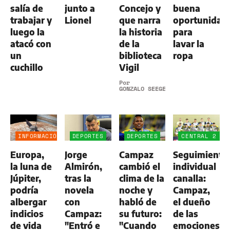
salía de
junto a
Concejo y
buena
trabajar y
Lionel
que narra
oportunidad
luego la
la historia
para
atacó con
de la
lavar la
un
biblioteca
ropa
cuchillo
Vigil
Por
GONZALO SEEGER
INFORMACIÓN
DEPORTES
DEPORTES
CENTRAL 2
GENERAL
-
Europa,
Jorge
Campaz
Seguimiento
ALDOSIVI
1
la luna de
Almirón,
cambió el
individual
Júpiter,
tras la
clima de la
canalla:
podría
novela
noche y
Campaz,
albergar
con
habló de
el dueño
indicios
Campaz:
su futuro:
de las
de vida
"Entró e
"Cuando
emociones