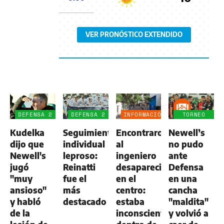
VER PRONÓSTICO EXTENDIDO
DEFENSA 2
DEFENSA 2
INFORMACIÓN
TORNEO
-
-
GENERAL
CLAUSURA
Kudelka
Seguimiento
Encontraron
Newell’s
NEWELL'S
NEWELL'S
1
1
dijo que
individual
al
no pudo
Newell's
leproso:
ingeniero
ante
jugó
Reinatti
desaparecido
Defensa
"muy
fue el
en el
en una
ansioso"
más
centro:
cancha
y habló
destacado
estaba
"maldita"
de la
inconsciente
y volvió a