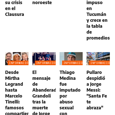
su crisis
noroeste
impuso
en el
en
Clausura
Tucumán
y crece en
la tabla
de
promedios
INFORMACIÓN
INFORMACIÓN
INFORMACIÓN
INFORMACIÓN
GENERAL
GENERAL
GENERAL
GENERAL
Desde
El
Thiago
Pullaro
Mirtha
mensaje
Medina
despidió
Legrand
de
fue
a Jorge
hasta
Abanderado
imputado
Messi:
Marcelo
Grandoli
por
"Santa Fe
Tinelli:
tras la
abuso
te
famosos
muerte
sexual
abraza"
compartieron
de Jorge
con