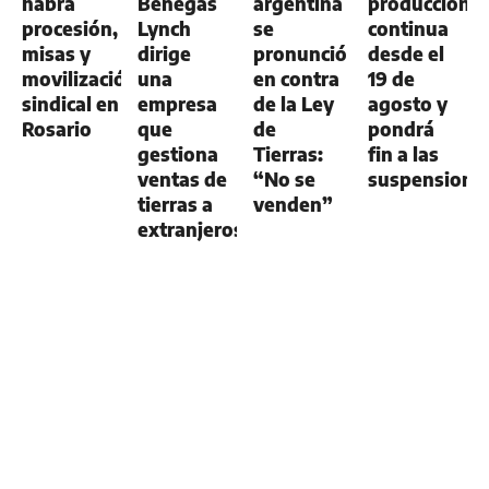
habrá
Benegas
argentina
producción
procesión,
Lynch
se
continua
misas y
dirige
pronunció
desde el
movilización
una
en contra
19 de
sindical en
empresa
de la Ley
agosto y
Rosario
que
de
pondrá
gestiona
Tierras:
fin a las
ventas de
“No se
suspensione
tierras a
venden”
extranjeros