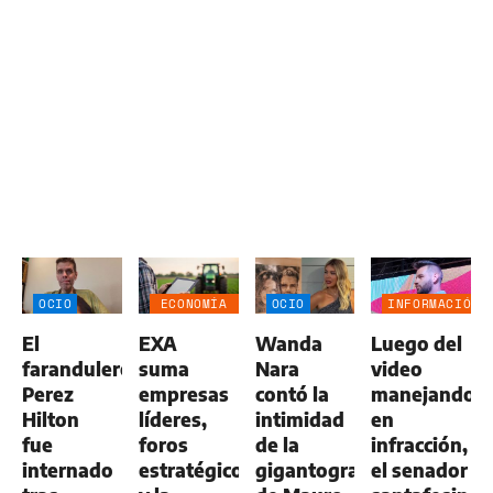
OCIO
ECONOMÍA
OCIO
INFORMACIÓN
NEGOCIOS
GENERAL
El
EXA
Wanda
Luego del
AGRO
farandulero
suma
Nara
video
Perez
empresas
contó la
manejando
Hilton
líderes,
intimidad
en
fue
foros
de la
infracción,
internado
estratégicos
gigantografía
el senador