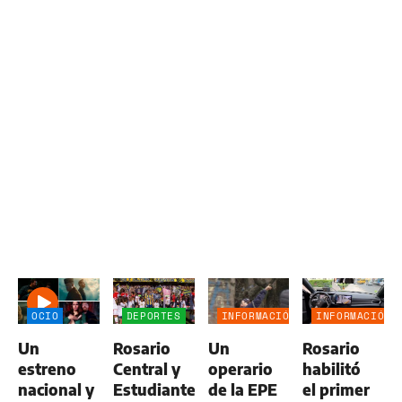
OCIO
DEPORTES
INFORMACIÓN
INFORMACIÓN
GENERAL
GENERAL
Un
Rosario
Un
Rosario
estreno
Central y
operario
habilitó
nacional y
Estudiantes
de la EPE
el primer