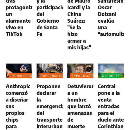
tras
y la
de Mauro
santafesino
protagonizar
participación
Icardi y la
Oscar
un
del
China
Dolzani
alarmante
Gobierno
Suárez:
evalúa
vivo en
de Santa
"Se la
una
TikTok
Fe
hizo
"automulta"
armar a
mis hijas"
TECNOLOGÍA
INFORMACIÓN
INFORMACIÓN
DEPORTES
GENERAL
GENERAL
Anthropic
Proponen
Detuvieron
Central
comenzó
declarar
a un
pone a la
a diseñar
la
hombre
venta
sus
emergencia
que lanzó
entradas
propios
del
amenazas
para el
chips
transporte
de
duelo ante
para
interurbano
muerte
Corinthians