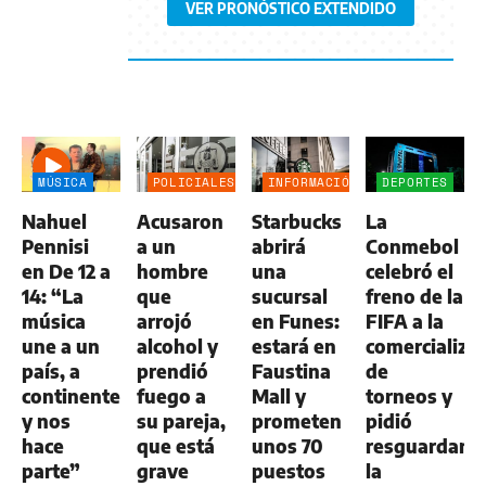
VER PRONÓSTICO EXTENDIDO
MÚSICA
POLICIALES
INFORMACIÓN
DEPORTES
GENERAL
Nahuel
Acusaron
Starbucks
La
Pennisi
a un
abrirá
Conmebol
en De 12 a
hombre
una
celebró el
14: “La
que
sucursal
freno de la
música
arrojó
en Funes:
FIFA a la
une a un
alcohol y
estará en
comercializa
país, a
prendió
Faustina
de
continentes
fuego a
Mall y
torneos y
y nos
su pareja,
prometen
pidió
hace
que está
unos 70
resguardar
parte”
grave
puestos
la