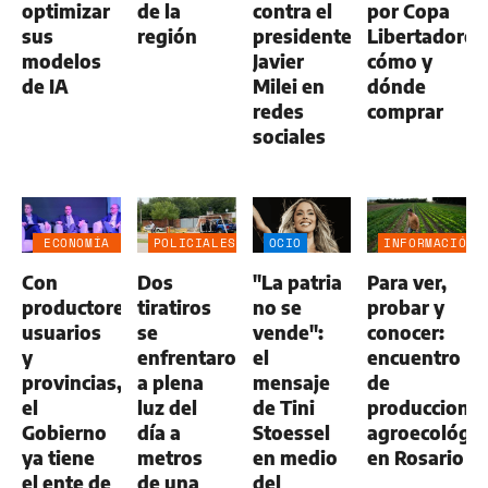
optimizar
de la
contra el
por Copa
sus
región
presidente
Libertadores
modelos
Javier
cómo y
de IA
Milei en
dónde
redes
comprar
sociales
ECONOMÍA
POLICIALES
OCIO
INFORMACIÓN
NEGOCIOS
GENERAL
Con
Dos
"La patria
Para ver,
AGRO
productores,
tiratiros
no se
probar y
usuarios
se
vende":
conocer:
y
enfrentaron
el
encuentro
provincias,
a plena
mensaje
de
el
luz del
de Tini
produccione
Gobierno
día a
Stoessel
agroecológic
ya tiene
metros
en medio
en Rosario
el ente de
de una
del