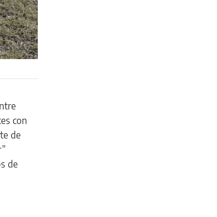
ntre
tes con
te de
r”
os de