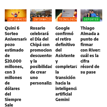
INFORMACIÓN
INFORMACIÓN
TECNOLOGÍA
DEPORTES
GENERAL
GENERAL
Quini 6
Rosario
Google
Thiago
Sorteo
celebrará
confirmó
Almada a
Aniversario:
el Día del
el retiro
punto de
pozo
Chipá con
definitivo
firmar
estimado
promociones,
del
con River:
de
descuentos
Asistente
cuál es la
$20.000
y la
y
cifra
millones,
posibilidad
completará
récord de
con 3
de crear
la
su pase
millones
uno
transición
de
personalizado
hacia la
dólares
inteligencia
del
artificial
Siempre
Gemini
Sale