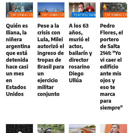
INFORMACIÓN
INFORMACIÓN
TEATRO/DANZA
INFORMACIÓN
GENERAL
GENERAL
GENERAL
Quién es
Pese a la
A los 63
Pedro
Iliana, la
crisis con
años,
Flores, el
niñera
Lula, Milei
murió el
portero
argentina
autorizó el
actor,
de Salta
que está
ingreso de
bailarín y
2141: "Yo
detenida
tropas de
director
vi caer el
hace casi
Brasil para
rosarino
edificio
un mes
un
Diego
ante mis
en
ejercicio
Ullúa
ojos y
Estados
militar
eso te
Unidos
conjunto
marca
para
siempre"