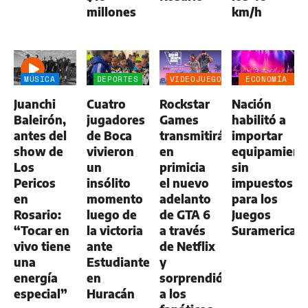
millones
km/h
MÚSICA
DEPORTES
VIDEOJUEGOS
ECONOMÍA
NEGOCIOS
Juanchi
Cuatro
Rockstar
Nación
AGRO
Baleirón,
jugadores
Games
habilitó a
antes del
de Boca
transmitirá
importar
show de
vivieron
en
equipamient
Los
un
primicia
sin
Pericos
insólito
el nuevo
impuestos
en
momento
adelanto
para los
Rosario:
luego de
de GTA 6
Juegos
“Tocar en
la victoria
a través
Suramerican
vivo tiene
ante
de Netflix
una
Estudiantes
y
energía
en
sorprendió
especial”
Huracán
a los