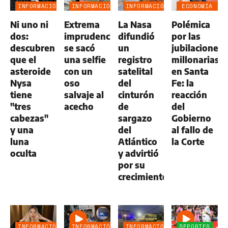
INFORMACIÓN
INFORMACIÓN
INFORMACIÓN
ECONOMÍA
GENERAL
GENERAL
GENERAL
NEGOCIOS
Ni uno ni
Extrema
La Nasa
Polémica
AGRO
dos:
imprudencia:
difundió
por las
descubren
se sacó
un
jubilaciones
que el
una selfie
registro
millonarias
asteroide
con un
satelital
en Santa
Nysa
oso
del
Fe: la
tiene
salvaje al
cinturón
reacción
"tres
acecho
de
del
cabezas"
sargazo
Gobierno
y una
del
al fallo de
luna
Atlántico
la Corte
oculta
y advirtió
por su
crecimiento
INFORMACIÓN
INFORMACIÓN
INFORMACIÓN
DEPORTES