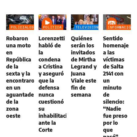
POLICIALES
POLÍTICA
TELEVISIÓN
INFORMACIÓN
GENERAL
Robaron
Lorenzetti
Quiénes
Sentido
una moto
habló de
serán los
homenaje
en
la
invitados
a las
República
condena
de Mirtha
víctimas
de la
a Cristina
Legrand y
de Salta
sexta y la
y aseguró
Juana
2141 con
encontraron
que la
Viale este
un
en un
defensa
fin de
minuto
aguantadero
nunca
semana
de
de la
cuestionó
silencio:
zona
su
“Nadie
oeste
inhabilitación
fue preso
ante la
por lo
Corte
que
pasó”