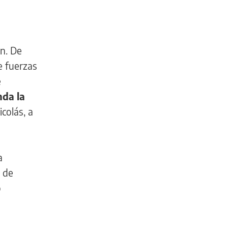
ón. De
e fuerzas
e
nda la
icolás, a
a
r de
o