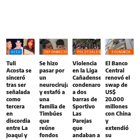
OCIO
INFORMACIÓN
POLICIALES
ECONOMÍA
GENERAL
NEGOCIOS
Tuli
Se hizo
Violencia
El Banco
AGRO
Acosta se
pasar por
en la Liga
Central
sinceró
un
Cañadense:
renovó el
tras ser
neurocirujano
condenaron
swap de
señalada
y estafó a
a dos
US$
como
una
barras de
20.000
tercera
familia de
Sportivo
millones
en
Timbúes
Las
con China
discordia
que
Parejas
y
entre La
reúne
que
extendió
Joaqui y
fondos
andaban a
su