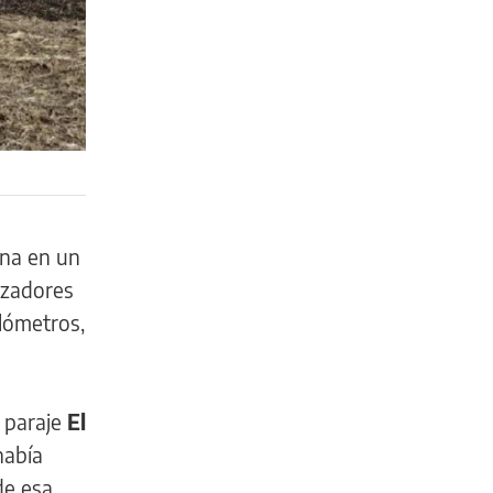
ína en un
azadores
ilómetros,
 paraje
El
había
de esa