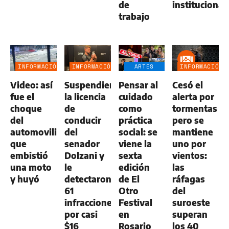
de
institucional
trabajo
INFORMACIÓN
INFORMACIÓN
ARTES
INFORMACIÓN
GENERAL
GENERAL
ESCÉNICAS
GENERAL
Video: así
Suspendieron
Pensar al
Cesó el
fue el
la licencia
cuidado
alerta por
choque
de
como
tormentas
del
conducir
práctica
pero se
automovilista
del
social: se
mantiene
que
senador
viene la
uno por
embistió
Dolzani y
sexta
vientos:
una moto
le
edición
las
y huyó
detectaron
de El
ráfagas
61
Otro
del
infracciones
Festival
suroeste
por casi
en
superan
$16
Rosario
los 40