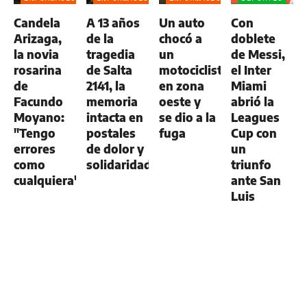
GENERAL
GENERAL
GENERAL
Candela
A 13 años
Un auto
Con
Arizaga,
de la
chocó a
doblete
la novia
tragedia
un
de Messi,
rosarina
de Salta
motociclista
el Inter
de
2141, la
en zona
Miami
Facundo
memoria
oeste y
abrió la
Moyano:
intacta en
se dio a la
Leagues
"Tengo
postales
fuga
Cup con
errores
de dolor y
un
como
solidaridad
triunfo
cualquiera"
ante San
Luis