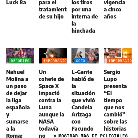
Luck Ra
para el
los tiros
vigencia
tratamiento
por una
a cinco
de su hijo
interna de
años
la
hinchada
DEPORTES
INFORMACIÓN
OCIO
INFORMACIÓN
GENERAL
GENERAL
Nahuel
Un
L-Gante
Sergio
Molina a
cohete de
habló de
Lupo
un paso
Space X
la
presenta
de dejar
impactó
situación
“El
la liga
contra la
que vivió
tiempo
española
Luna
Candela
que nos
y
aunque la
Arizaga
cambió”
sumarse
NASA
con
sobre las
a la
todavía
Facundo
historias
Roma:
no
Moyano:
y
MOSTRAR
MÁS DE POLICIALES
»