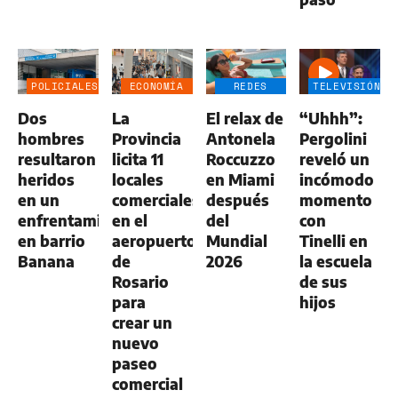
POLICIALES
ECONOMÍA
REDES
TELEVISIÓN
NEGOCIOS
SOCIALES
Dos
La
El relax de
“Uhhh”:
AGRO
hombres
Provincia
Antonela
Pergolini
resultaron
licita 11
Roccuzzo
reveló un
heridos
locales
en Miami
incómodo
en un
comerciales
después
momento
enfrentamiento
en el
del
con
en barrio
aeropuerto
Mundial
Tinelli en
Banana
de
2026
la escuela
Rosario
de sus
para
hijos
crear un
nuevo
paseo
comercial