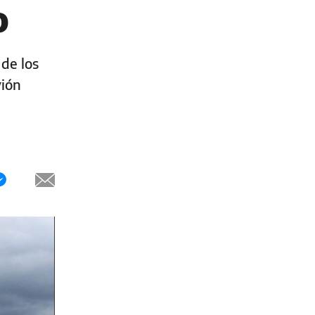
o
 de los
vión