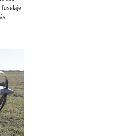
 fuselaje
lás