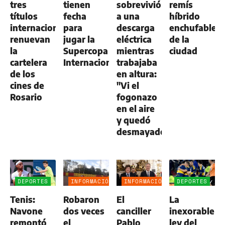
tres
tienen
sobrevivió
remís
títulos
fecha
a una
híbrido
internacionales
para
descarga
enchufable
renuevan
jugar la
eléctrica
de la
la
Supercopa
mientras
ciudad
cartelera
Internacional
trabajaba
de los
en altura:
cines de
"Vi el
Rosario
fogonazo
en el aire
y quedó
desmayado"
DEPORTES
INFORMACIÓN
INFORMACIÓN
DEPORTES
GENERAL
GENERAL
Tenis:
Robaron
El
La
Navone
dos veces
canciller
inexorable
remontó
el
Pablo
ley del