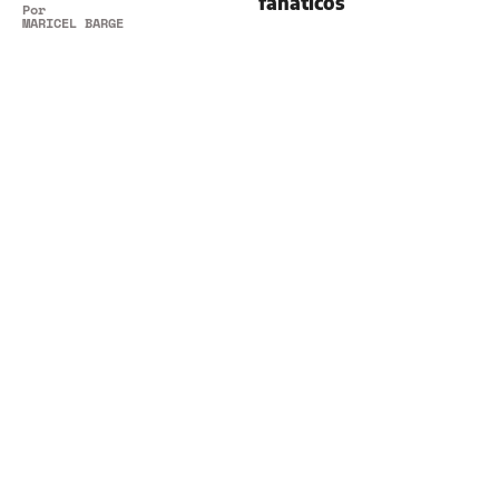
fanáticos
Por
MARICEL BARGERI