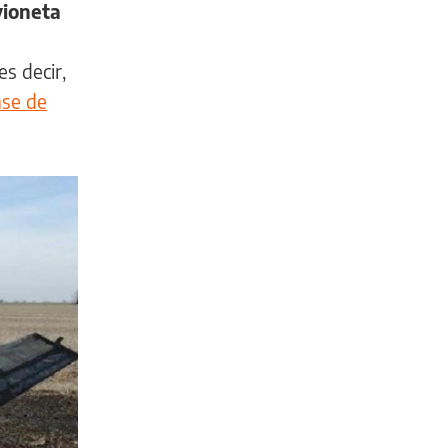
vioneta
es decir,
nse de