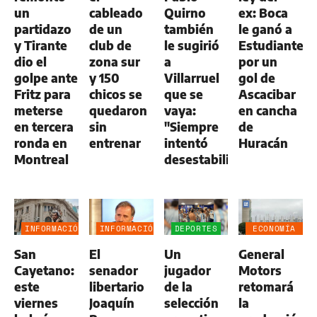
un
cableado
Quirno
ex: Boca
partidazo
de un
también
le ganó a
y Tirante
club de
le sugirió
Estudiantes
dio el
zona sur
a
por un
golpe ante
y 150
Villarruel
gol de
Fritz para
chicos se
que se
Ascacibar
meterse
quedaron
vaya:
en cancha
en tercera
sin
"Siempre
de
ronda en
entrenar
intentó
Huracán
Montreal
desestabilizar"
INFORMACIÓN
INFORMACIÓN
DEPORTES
ECONOMÍA
GENERAL
GENERAL
NEGOCIOS
San
El
Un
General
AGRO
Cayetano:
senador
jugador
Motors
este
libertario
de la
retomará
viernes
Joaquín
selección
la