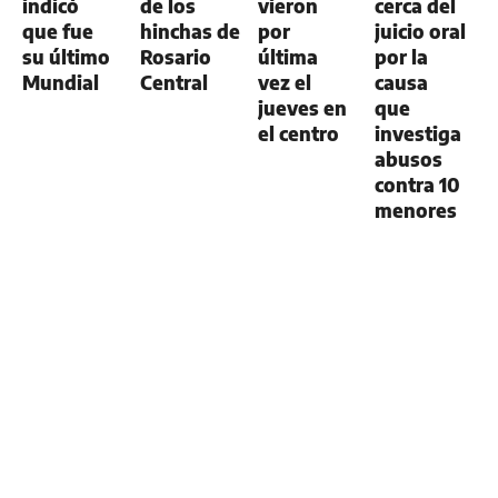
indicó
de los
vieron
cerca del
que fue
hinchas de
por
juicio oral
su último
Rosario
última
por la
Mundial
Central
vez el
causa
jueves en
que
el centro
investiga
abusos
contra 10
menores