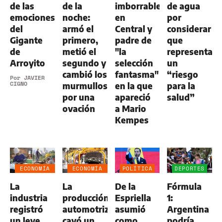
de las
de la
imborrable
de agua
emociones
noche:
en
por
del
armó el
Central y
considerar
Gigante
primero,
padre de
que
de
metió el
"la
representa
Arroyito
segundo y
selección
un
cambió los
fantasma"
“riesgo
Por
JAVIER
CIGNO
murmullos
en la que
para la
por una
apareció
salud”
ovación
a Mario
Kempes
ECONOMÍA
ECONOMÍA
POLÍTICA
DEPORTES
NEGOCIOS
NEGOCIOS
La
La
De la
Fórmula
AGRO
AGRO
industria
producción
Espriella
1:
registró
automotriz
asumió
Argentina
un leve
cayó un
como
podría