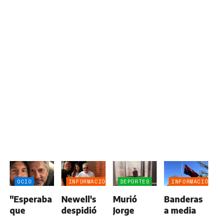
OCIO
INFORMACIÓN
DEPORTES
INFORMACIÓN
GENERAL
GENERAL
"Esperaba
Newell's
Murió
Banderas
que
despidió
Jorge
a media