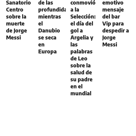
Sanatorio
de las
conmovió
emotivo
Centro
profundidades
a la
mensaje
sobre la
mientras
Selección:
del bar
muerte
el
el día del
Vip para
de Jorge
Danubio
gol a
despedir a
Messi
se seca
Argelia y
Jorge
en
las
Messi
Europa
palabras
de Leo
sobre la
salud de
su padre
en el
mundial