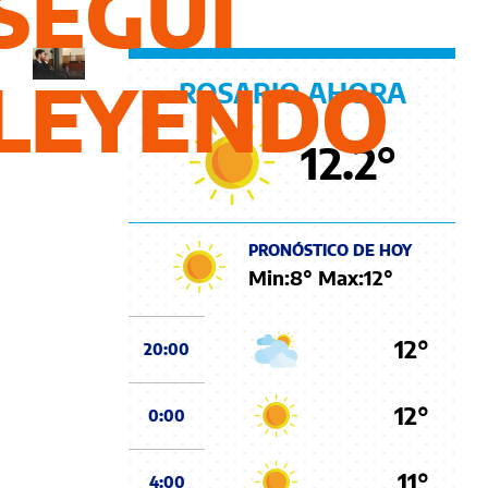
SEGUÍ
prisión
LEYENDO
ROSARIO AHORA
12.2
°
PRONÓSTICO DE HOY
Min:
8
° Max:
12
°
12°
20:00
12°
0:00
11°
4:00