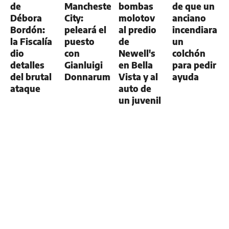
de
Manchester
bombas
de que un
Débora
City:
molotov
anciano
Bordón:
peleará el
al predio
incendiara
la Fiscalía
puesto
de
un
dio
con
Newell's
colchón
detalles
Gianluigi
en Bella
para pedir
del brutal
Donnarumma
Vista y al
ayuda
ataque
auto de
un juvenil