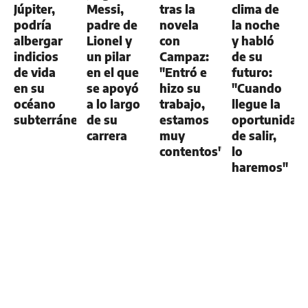
Júpiter,
Messi,
tras la
clima de
podría
padre de
novela
la noche
albergar
Lionel y
con
y habló
indicios
un pilar
Campaz:
de su
de vida
en el que
"Entró e
futuro:
en su
se apoyó
hizo su
"Cuando
océano
a lo largo
trabajo,
llegue la
subterráneo
de su
estamos
oportunidad
carrera
muy
de salir,
contentos"
lo
haremos"