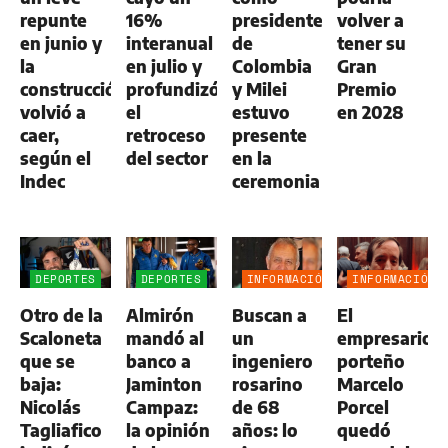
repunte
16%
presidente
volver a
en junio y
interanual
de
tener su
la
en julio y
Colombia
Gran
construcción
profundizó
y Milei
Premio
volvió a
el
estuvo
en 2028
caer,
retroceso
presente
según el
del sector
en la
Indec
ceremonia
DEPORTES
DEPORTES
INFORMACIÓN
INFORMACIÓN
GENERAL
GENERAL
Otro de la
Almirón
Buscan a
El
Scaloneta
mandó al
un
empresario
que se
banco a
ingeniero
porteño
baja:
Jaminton
rosarino
Marcelo
Nicolás
Campaz:
de 68
Porcel
Tagliafico
la opinión
años: lo
quedó