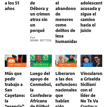
a los 51
de
el
adolescente
años
Débora y
abandono
acusada y
un crimen
de
sigue el
atroz sin
menores
camino
un
como
hacia el
porqué
delitos de
juicio
lesa
Por
BRUNO BETTIOL
humanidad
INFORMACIÓN
DEPORTES
INFORMACIÓN
OCIO
GENERAL
GENERAL
Más que
Luego del
Liberaron
Vincularon
pedir
apoyo de
a las dos
a Griselda
trabajo a
Conmebol,
exfuncionarias
Siciliani
San
la
nacionales
con el
Cayetano:
Confederación
que
líder de
la
Africana
habían
No Te Va
“esencia”
de Fútbol
sido
Gustar y