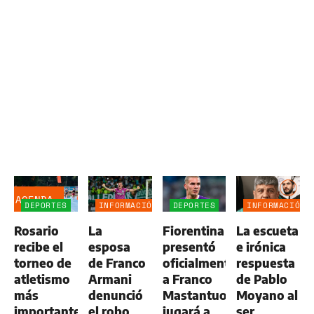
AGENDA
DEPORTES
INFORMACIÓN
DEPORTES
INFORMACIÓN
GENERAL
GENERAL
Rosario
La
Fiorentina
La escueta
recibe el
esposa
presentó
e irónica
torneo de
de Franco
oficialmente
respuesta
atletismo
Armani
a Franco
de Pablo
más
denunció
Mastantuono:
Moyano al
importante
el robo
jugará a
ser