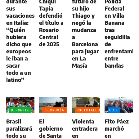
durante
Chiqui
futuro de
Policía
sus
Tapia
su hijo
Federal
vacaciones
defendió
Thiago y
en Villa
en Italia:
el título a
negó la
Banana
“Quién
Rosario
mudanza
tras
hubiera
Central
a
seguidilla
dicho que
de 2025
Barcelona
de
europeos
para jugar
enfrentamie
le iban a
en La
entre
sacar
Masía
bandas
todo a un
latino”
DEPORTES
ECONOMÍA
POLICIALES
OCIO
NEGOCIOS
Brasil
El
Violenta
Fito Páez
AGRO
paralizará
gobierno
entradera
marchó
todo su
de Santa
en
en