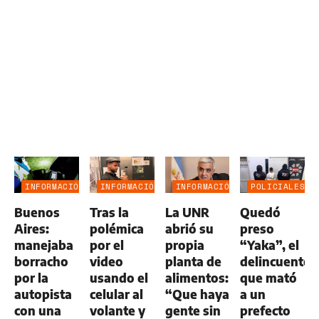
INFORMACIÓN
INFORMACIÓN
INFORMACIÓN
POLICIALES
GENERAL
GENERAL
GENERAL
Buenos
Tras la
La UNR
Quedó
Aires:
polémica
abrió su
preso
manejaba
por el
propia
“Yaka”, el
borracho
video
planta de
delincuente
por la
usando el
alimentos:
que mató
autopista
celular al
“Que haya
a un
con una
volante y
gente sin
prefecto