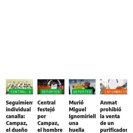
CENTRAL 2
DEPORTES
DEPORTES
INFORMACIÓN
-
GENERAL
Seguimiento
Central
Murió
Anmat
ALDOSIVI
1
individual
festejó
Miguel
prohibió
canalla:
por
Ignomiriello:
la venta
Campaz,
Campaz,
una
de un
el dueño
el hombre
huella
purificador