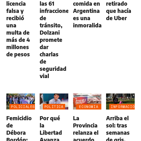
licencia
las 61
comida en
retirado
falsa y
infracciones
Argentina
que hacía
recibió
de
es una
de Uber
una
tránsito,
inmoralidad”
multa de
Dolzani
más de 4
promete
millones
dar
de pesos
charlas
de
seguridad
vial
POLICIALES
POLÍTICA
ECONOMÍA
INFORMACIÓN
NEGOCIOS
GENERAL
Femicidio
Por qué
La
Arriba el
AGRO
de
la
Provincia
sol: tras
Débora
Libertad
relanza el
semanas
Bordón:
Avanza
acuerdo
de gris,