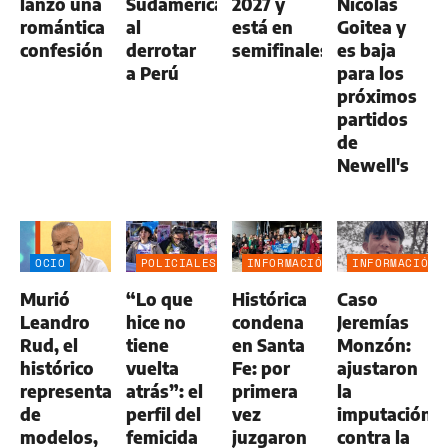
lanzó una
Sudamericana
2027 y
Nicolás
romántica
al
está en
Goitea y
confesión
derrotar
semifinales
es baja
a Perú
para los
próximos
partidos
de
Newell's
OCIO
POLICIALES
INFORMACIÓN
INFORMACIÓN
GENERAL
GENERAL
Murió
“Lo que
Histórica
Caso
Leandro
hice no
condena
Jeremías
Rud, el
tiene
en Santa
Monzón:
histórico
vuelta
Fe: por
ajustaron
representante
atrás”: el
primera
la
de
perfil del
vez
imputación
modelos,
femicida
juzgaron
contra la