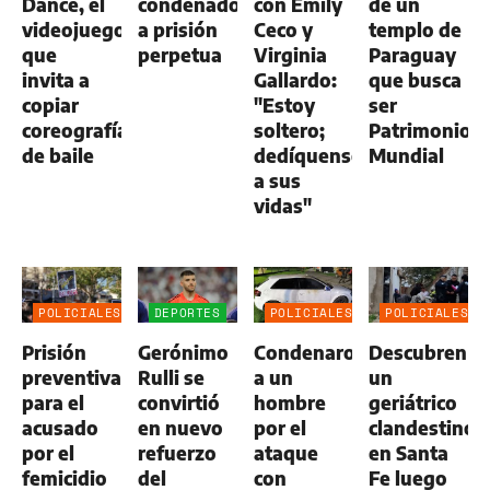
Dance, el
condenados
con Emily
de un
videojuego
a prisión
Ceco y
templo de
que
perpetua
Virginia
Paraguay
invita a
Gallardo:
que busca
copiar
"Estoy
ser
coreografías
soltero;
Patrimonio
de baile
dedíquense
Mundial
a sus
vidas"
POLICIALES
DEPORTES
POLICIALES
POLICIALES
Prisión
Gerónimo
Condenaron
Descubren
preventiva
Rulli se
a un
un
para el
convirtió
hombre
geriátrico
acusado
en nuevo
por el
clandestino
por el
refuerzo
ataque
en Santa
femicidio
del
con
Fe luego