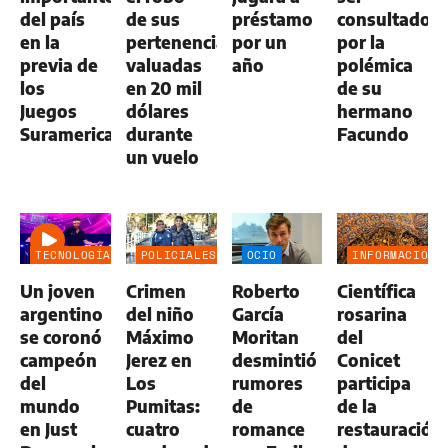
del país
de sus
préstamo
consultado
en la
pertenencias
por un
por la
previa de
valuadas
año
polémica
los
en 20 mil
de su
Juegos
dólares
hermano
Suramericanos
durante
Facundo
un vuelo
TECNOLOGÍA
POLICIALES
OCIO
INFORMACIÓN
GENERAL
Un joven
Crimen
Roberto
Científica
argentino
del niño
García
rosarina
se coronó
Máximo
Moritan
del
campeón
Jerez en
desmintió
Conicet
del
Los
rumores
participa
mundo
Pumitas:
de
de la
en Just
cuatro
romance
restauración