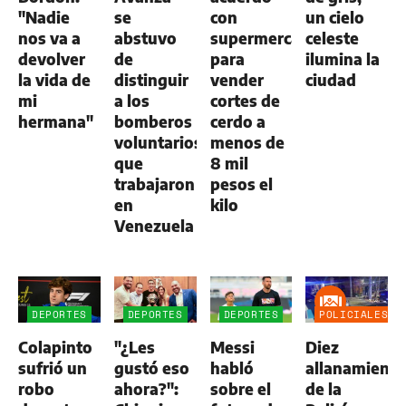
"Nadie
se
con
un cielo
nos va a
abstuvo
supermercados
celeste
devolver
de
para
ilumina la
la vida de
distinguir
vender
ciudad
mi
a los
cortes de
hermana"
bomberos
cerdo a
voluntarios
menos de
que
8 mil
trabajaron
pesos el
en
kilo
Venezuela
DEPORTES
DEPORTES
DEPORTES
POLICIALES
Colapinto
"¿Les
Messi
Diez
sufrió un
gustó eso
habló
allanamient
robo
ahora?":
sobre el
de la