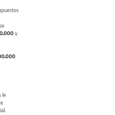
supuestos
se
0.000
y
00.000
 le
te
al.