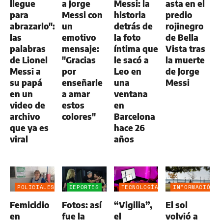
llegue
a Jorge
Messi: la
asta en el
para
Messi con
historia
predio
abrazarlo":
un
detrás de
rojinegro
las
emotivo
la foto
de Bella
palabras
mensaje:
íntima que
Vista tras
de Lionel
"Gracias
le sacó a
la muerte
Messi a
por
Leo en
de Jorge
su papá
enseñarle
una
Messi
en un
a amar
ventana
video de
estos
en
archivo
colores"
Barcelona
que ya es
hace 26
viral
años
POLICIALES
DEPORTES
TECNOLOGÍA
INFORMACIÓN
GENERAL
Femicidio
Fotos: así
“Vigilia”,
El sol
en
fue la
el
volvió a