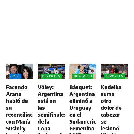
OCIO
DEPORTES
DEPORTES
DEPORTES
Facundo
Vóley:
Básquet:
Kudelka
Arana
Argentina
Argentina
suma
habló de
está en
eliminó a
otro
su
las
Uruguay
dolor de
reconciliación
semifinales
en el
cabeza:
con María
de la
Sudamericano
se
Susini y
Copa
Femenino
lesionó