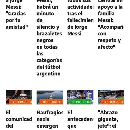
Messi:
habrá un
actividades
apoyo a la
"Gracias
minuto
tras el
familia
por tu
de
fallecimiento
Messi:
amistad"
silencio y
de Jorge
"Acompaña
brazaletes
Messi
con
negros
respeto y
en todas
afecto"
las
categorías
del fútbol
argentino
INFORMACIÓN
INFORMACIÓN
DEPORTES
INFORMACIÓN
GENERAL
GENERAL
GENERAL
El
Naufragios
El
"Abrazo
comunicado
nazis
antecedente
gigante,
del
emergen
que
jefe": el