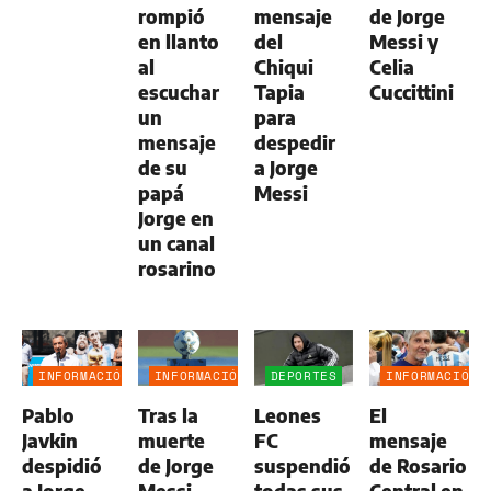
rompió
mensaje
de Jorge
en llanto
del
Messi y
al
Chiqui
Celia
escuchar
Tapia
Cuccittini
un
para
mensaje
despedir
de su
a Jorge
papá
Messi
Jorge en
un canal
rosarino
INFORMACIÓN
INFORMACIÓN
DEPORTES
INFORMACIÓN
GENERAL
GENERAL
GENERAL
Pablo
Tras la
Leones
El
Javkin
muerte
FC
mensaje
despidió
de Jorge
suspendió
de Rosario
a Jorge
Messi,
todas sus
Central en