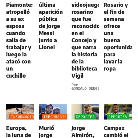
Piamonte:
última
videojuego
Rosario y
atropelló
aparición
rosarino
el fin de
a su ex
pública
que fue
semana
esposa
de Jorge
reconocido
ofrece
cuando
Messi
en el
una
salía de
junto a
Concejo y
buena
trabajar y
Lionel
que narra
oportunidad
luego la
la historia
para
atacó con
de la
lavar la
un
biblioteca
ropa
cuchillo
Vigil
Por
GONZALO SEEGER
INFORMACIÓN
INFORMACIÓN
DEPORTES
DEPORTES
GENERAL
GENERAL
Europa,
Murió
Jorge
Campaz
la luna de
Jorge
Almirón,
cambió el