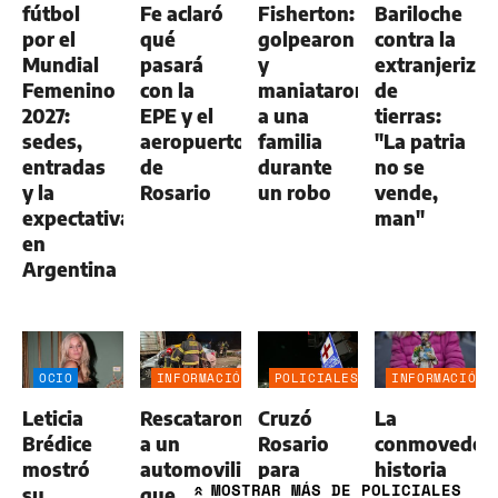
fútbol
Fe aclaró
Fisherton:
Bariloche
por el
qué
golpearon
contra la
Mundial
pasará
y
extranjerizac
Femenino
con la
maniataron
de
2027:
EPE y el
a una
tierras:
sedes,
aeropuerto
familia
"La patria
entradas
de
durante
no se
y la
Rosario
un robo
vende,
expectativa
man"
en
Argentina
OCIO
INFORMACIÓN
POLICIALES
INFORMACIÓN
GENERAL
GENERAL
Leticia
Rescataron
Cruzó
La
Brédice
a un
Rosario
conmovedor
mostró
automovilista
para
historia
MOSTRAR
MÁS DE POLICIALES
su
que
vender
de San
»