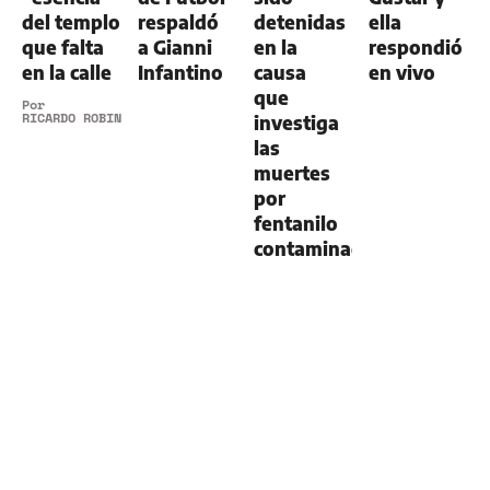
del templo
respaldó
detenidas
ella
que falta
a Gianni
en la
respondió
en la calle
Infantino
causa
en vivo
que
Por
RICARDO ROBINS
investiga
las
muertes
por
fentanilo
contaminado