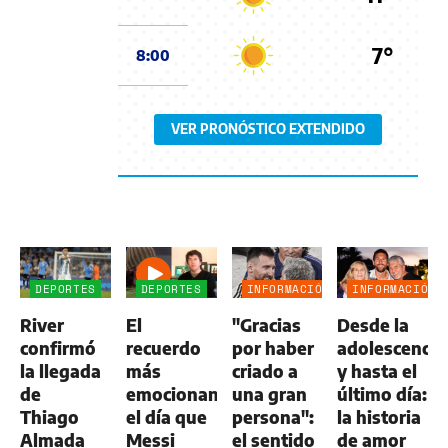
7°
8:00
VER PRONÓSTICO EXTENDIDO
DEPORTES
DEPORTES
INFORMACIÓN
INFORMACIÓN
GENERAL
GENERAL
River
El
"Gracias
Desde la
confirmó
recuerdo
por haber
adolescencia
la llegada
más
criado a
y hasta el
de
emocionante:
una gran
último día:
Thiago
el día que
persona":
la historia
Almada
Messi
el sentido
de amor