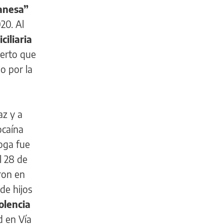
anesa”
20. Al
ciliaria
ierto que
o por la
az y a
ocaína
roga fue
l 28 de
ron en
de hijos
olencia
d en Vía