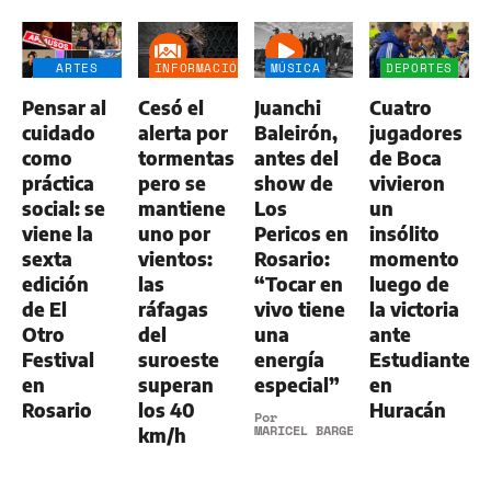
ARTES
INFORMACIÓN
MÚSICA
DEPORTES
ESCÉNICAS
GENERAL
Pensar al
Cesó el
Juanchi
Cuatro
cuidado
alerta por
Baleirón,
jugadores
como
tormentas
antes del
de Boca
práctica
pero se
show de
vivieron
social: se
mantiene
Los
un
viene la
uno por
Pericos en
insólito
sexta
vientos:
Rosario:
momento
edición
las
“Tocar en
luego de
de El
ráfagas
vivo tiene
la victoria
Otro
del
una
ante
Festival
suroeste
energía
Estudiantes
en
superan
especial”
en
Rosario
los 40
Huracán
Por
MARICEL BARGERI
km/h