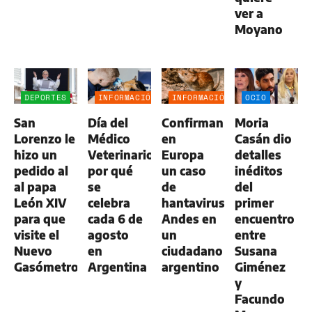
ver a
Moyano
DEPORTES
INFORMACIÓN
INFORMACIÓN
OCIO
GENERAL
GENERAL
San
Día del
Confirman
Moria
Lorenzo le
Médico
en
Casán dio
hizo un
Veterinario:
Europa
detalles
pedido al
por qué
un caso
inéditos
al papa
se
de
del
León XIV
celebra
hantavirus
primer
para que
cada 6 de
Andes en
encuentro
visite el
agosto
un
entre
Nuevo
en
ciudadano
Susana
Gasómetro
Argentina
argentino
Giménez
y
Facundo