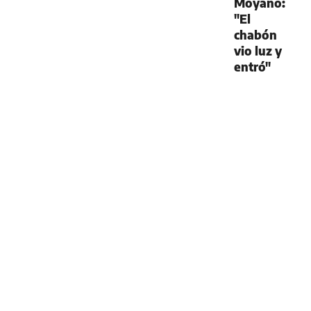
Moyano:
"El
chabón
vio luz y
entró"