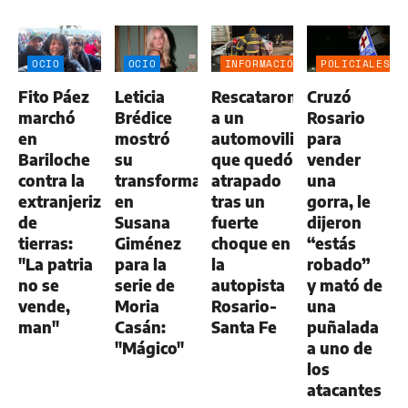
OCIO
OCIO
INFORMACIÓN
POLICIALES
GENERAL
Fito Páez
Leticia
Rescataron
Cruzó
marchó
Brédice
a un
Rosario
en
mostró
automovilista
para
Bariloche
su
que quedó
vender
contra la
transformación
atrapado
una
extranjerización
en
tras un
gorra, le
de
Susana
fuerte
dijeron
tierras:
Giménez
choque en
“estás
"La patria
para la
la
robado”
no se
serie de
autopista
y mató de
vende,
Moria
Rosario-
una
man"
Casán:
Santa Fe
puñalada
"Mágico"
a uno de
los
atacantes