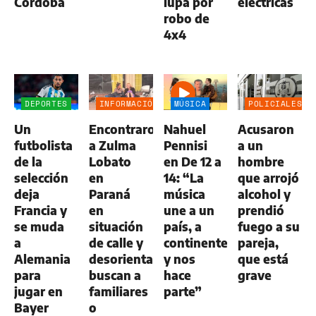
Córdoba
lupa por
eléctricas
robo de
4x4
DEPORTES
INFORMACIÓN
MÚSICA
POLICIALES
GENERAL
Un
Encontraron
Nahuel
Acusaron
futbolista
a Zulma
Pennisi
a un
de la
Lobato
en De 12 a
hombre
selección
en
14: “La
que arrojó
deja
Paraná
música
alcohol y
Francia y
en
une a un
prendió
se muda
situación
país, a
fuego a su
a
de calle y
continentes
pareja,
Alemania
desorientada:
y nos
que está
para
buscan a
hace
grave
jugar en
familiares
parte”
Bayer
o