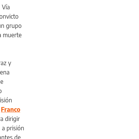
 Vía
convicto
 un grupo
la muerte
raz y
dena
de
o
isión
a
Franco
a dirigir
 a prisión
antes de