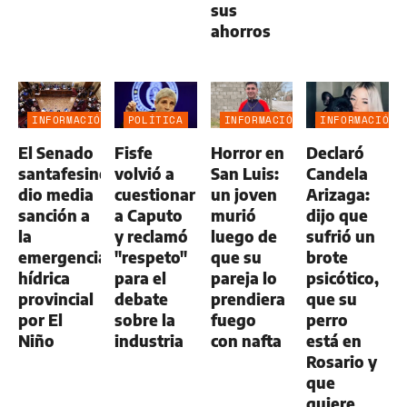
sus
ahorros
INFORMACIÓN
POLÍTICA
INFORMACIÓN
INFORMACIÓN
GENERAL
GENERAL
GENERAL
El Senado
Fisfe
Horror en
Declaró
santafesino
volvió a
San Luis:
Candela
dio media
cuestionar
un joven
Arizaga:
sanción a
a Caputo
murió
dijo que
la
y reclamó
luego de
sufrió un
emergencia
"respeto"
que su
brote
hídrica
para el
pareja lo
psicótico,
provincial
debate
prendiera
que su
por El
sobre la
fuego
perro
Niño
industria
con nafta
está en
Rosario y
que
quiere