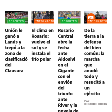
DEPORTES
INFORMACIÓN
DEPORTES
INFORMACIÓN
GENERAL
GENERAL
Unión le
El clima en
Rosario
De la
ganó a
Rosario:
Central
tierra a la
Lanús y
vuelve el
abre la
defensa
trepó a la
sol y se
fecha
del bien
zona de
instala el
ante
común: la
clasificación
frío polar
Aldosivi
marcha
del
en el
que
Clausura
Gigante
anudó
con el
todo y
envión
resucitó a
del
un
triunfo
ejército
ante
Por
RICARDO ROBINS
River y la
novela de