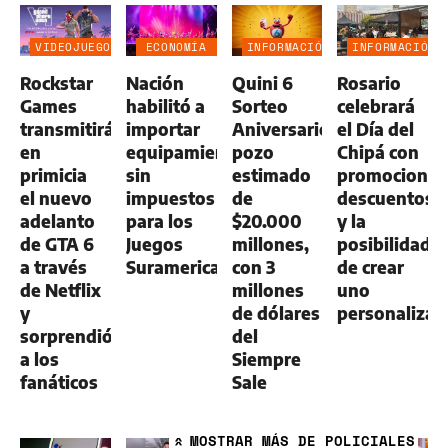
VIDEOJUEGOS
ECONOMÍA
INFORMACIÓN
INFORMACIÓN
NEGOCIOS
GENERAL
GENERAL
Rockstar
Nación
Quini 6
Rosario
AGRO
Games
habilitó a
Sorteo
celebrará
transmitirá
importar
Aniversario:
el Día del
en
equipamiento
pozo
Chipá con
primicia
sin
estimado
promociones
el nuevo
impuestos
de
descuentos
adelanto
para los
$20.000
y la
de GTA 6
Juegos
millones,
posibilidad
a través
Suramericanos
con 3
de crear
de Netflix
millones
uno
y
de dólares
personaliza
sorprendió
del
a los
Siempre
fanáticos
Sale
MOSTRAR
MÁS DE POLICIALES
»