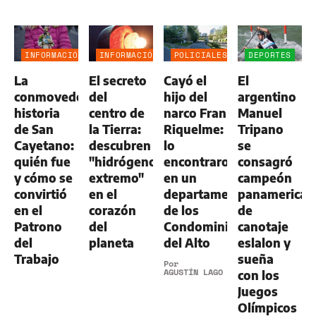
INFORMACIÓN
INFORMACIÓN
POLICIALES
DEPORTES
GENERAL
GENERAL
La
El secreto
Cayó el
El
conmovedora
del
hijo del
argentino
historia
centro de
narco Fran
Manuel
de San
la Tierra:
Riquelme:
Tripano
Cayetano:
descubren
lo
se
quién fue
"hidrógeno
encontraron
consagró
y cómo se
extremo"
en un
campeón
convirtió
en el
departamento
panamerican
en el
corazón
de los
de
Patrono
del
Condominios
canotaje
del
planeta
del Alto
eslalon y
Trabajo
sueña
Por
AGUSTÍN LAGO
con los
Juegos
Olímpicos