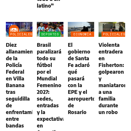
latino”
POLICIALES
DEPORTES
ECONOMÍA
POLICIALES
NEGOCIOS
Diez
Brasil
El
Violenta
AGRO
allanamientos
paralizará
gobierno
entradera
de la
todo su
de Santa
en
Policía
fútbol
Fe aclaró
Fisherton:
Federal
por el
qué
golpearon
en Villa
Mundial
pasará
y
Banana
Femenino
con la
maniataron
tras
2027:
EPE y el
a una
seguidilla
sedes,
aeropuerto
familia
de
entradas
de
durante
enfrentamientos
y la
Rosario
un robo
entre
expectativa
bandas
en