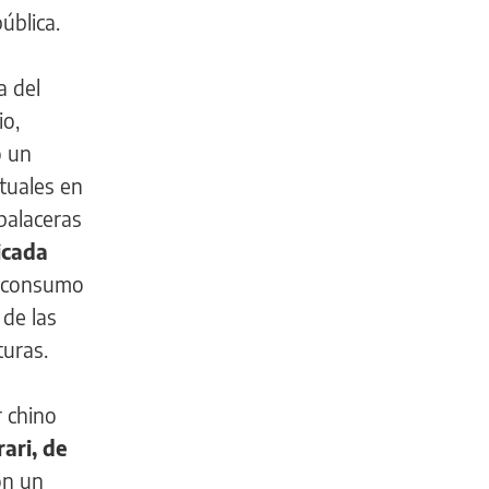
ública.
a del
io,
o un
ituales en
balaceras
icada
al consumo
 de las
turas.
r chino
ari, de
on un