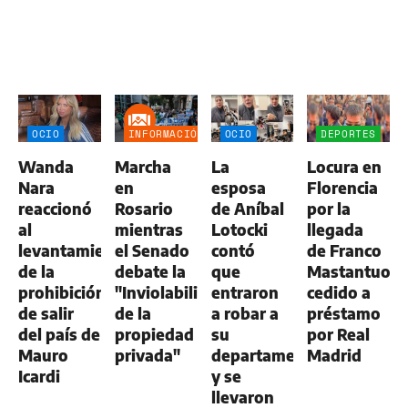
OCIO
INFORMACIÓN
OCIO
DEPORTES
GENERAL
Wanda
Marcha
La
Locura en
Nara
en
esposa
Florencia
reaccionó
Rosario
de Aníbal
por la
al
mientras
Lotocki
llegada
levantamiento
el Senado
contó
de Franco
de la
debate la
que
Mastantuono
prohibición
"Inviolabilidad
entraron
cedido a
de salir
de la
a robar a
préstamo
del país de
propiedad
su
por Real
Mauro
privada"
departamento
Madrid
Icardi
y se
llevaron