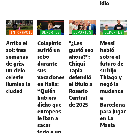
kilo
INFORMACIÓN
DEPORTES
DEPORTES
DEPORTES
GENERAL
Arriba el
Colapinto
"¿Les
Messi
sol: tras
sufrió un
gustó eso
habló
semanas
robo
ahora?":
sobre el
de gris,
durante
Chiqui
futuro de
un cielo
sus
Tapia
su hijo
celeste
vacaciones
defendió
Thiago y
ilumina la
en Italia:
el título a
negó la
ciudad
“Quién
Rosario
mudanza
hubiera
Central
a
dicho que
de 2025
Barcelona
europeos
para jugar
le iban a
en La
sacar
Masía
todo a un