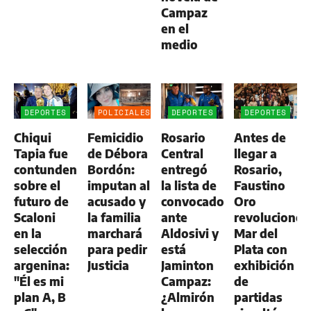
Campaz
en el
medio
DEPORTES
POLICIALES
DEPORTES
DEPORTES
Chiqui
Femicidio
Rosario
Antes de
Tapia fue
de Débora
Central
llegar a
contundente
Bordón:
entregó
Rosario,
sobre el
imputan al
la lista de
Faustino
futuro de
acusado y
convocados
Oro
Scaloni
la familia
ante
revolucionó
en la
marchará
Aldosivi y
Mar del
selección
para pedir
está
Plata con
argenina:
Justicia
Jaminton
exhibición
"Él es mi
Campaz:
de
plan A, B
¿Almirón
partidas