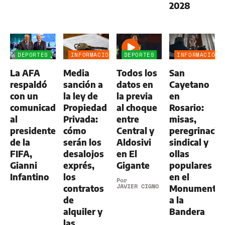
2028
DEPORTES
INFORMACIÓN
DEPORTES
INFORMACIÓN
GENERAL
GENERAL
La AFA
Media
Todos los
San
respaldó
sanción a
datos en
Cayetano
con un
la ley de
la previa
en
comunicado
Propiedad
al choque
Rosario:
al
Privada:
entre
misas,
presidente
cómo
Central y
peregrinació
de la
serán los
Aldosivi
sindical y
FIFA,
desalojos
en El
ollas
Gianni
exprés,
Gigante
populares
Infantino
los
en el
Por
JAVIER CIGNO
contratos
Monumento
de
a la
alquiler y
Bandera
las