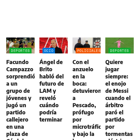
DEPORTES
OCIO
POLICIALES
DEPORTES
Facundo
Ángel de
Con el
Quiere
Campazzo
Brito
anzuelo
jugar
sorprendió
habló del
en la
siempre:
a un
futuro de
boca:
el enojo
grupo de
LAM y
detuvieron
de Messi
jóvenes y
reveló
a
cuando el
jugó un
cuándo
Pescado,
árbitro
partido
podría
prófugo
paró el
callejero
terminar
por
partido
en una
microtráfico
por
plaza de
y bajo la
tormentas