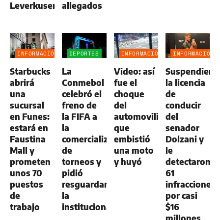
Leverkusen
allegados
INFORMACIÓN
DEPORTES
INFORMACIÓN
INFORMACIÓN
GENERAL
GENERAL
GENERAL
Starbucks
La
Video: así
Suspendiero
abrirá
Conmebol
fue el
la licencia
una
celebró el
choque
de
sucursal
freno de
del
conducir
en Funes:
la FIFA a
automovilista
del
estará en
la
que
senador
Faustina
comercialización
embistió
Dolzani y
Mall y
de
una moto
le
prometen
torneos y
y huyó
detectaron
unos 70
pidió
61
puestos
resguardar
infracciones
de
la
por casi
trabajo
institucionalidad
$16
millones