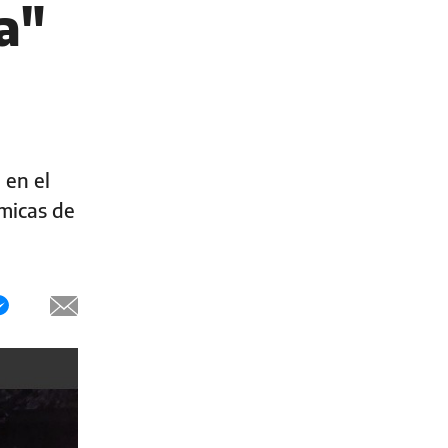
a"
 en el
micas de