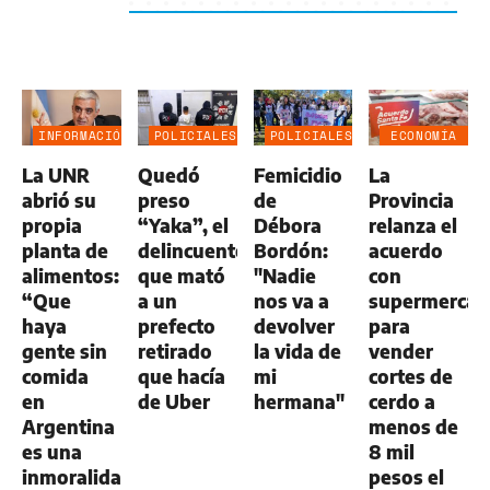
INFORMACIÓN
POLICIALES
POLICIALES
ECONOMÍA
GENERAL
NEGOCIOS
La UNR
Quedó
Femicidio
La
AGRO
abrió su
preso
de
Provincia
propia
“Yaka”, el
Débora
relanza el
planta de
delincuente
Bordón:
acuerdo
alimentos:
que mató
"Nadie
con
“Que
a un
nos va a
supermercad
haya
prefecto
devolver
para
gente sin
retirado
la vida de
vender
comida
que hacía
mi
cortes de
en
de Uber
hermana"
cerdo a
Argentina
menos de
es una
8 mil
inmoralidad”
pesos el