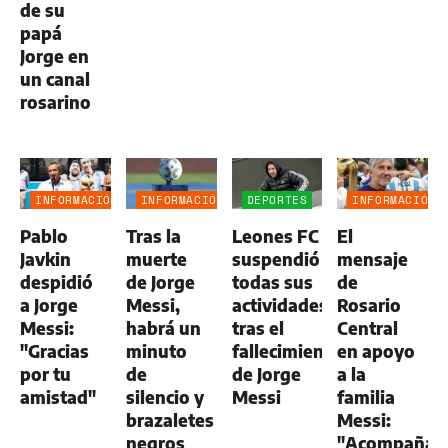
de su
papá
Jorge en
un canal
rosarino
INFORMACIÓN
INFORMACIÓN
DEPORTES
INFORMACIÓN
GENERAL
GENERAL
GENERAL
Pablo
Tras la
Leones FC
El
Javkin
muerte
suspendió
mensaje
despidió
de Jorge
todas sus
de
a Jorge
Messi,
actividades
Rosario
Messi:
habrá un
tras el
Central
"Gracias
minuto
fallecimiento
en apoyo
por tu
de
de Jorge
a la
amistad"
silencio y
Messi
familia
brazaletes
Messi:
negros
"Acompaña