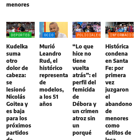
menores
DEPORTES
OCIO
POLICIALES
INFORMACIÓN
GENERAL
Kudelka
Murió
“Lo que
Histórica
suma
Leandro
hice no
condena
otro
Rud, el
tiene
en Santa
dolor de
histórico
vuelta
Fe: por
cabeza:
representante
atrás”: el
primera
se
de
perfil del
vez
lesionó
modelos,
femicida
juzgaron
Nicolás
a los 51
de
el
Goitea y
años
Débora y
abandono
es baja
un crimen
de
para los
atroz sin
menores
próximos
un
como
partidos
porqué
delitos de
de
lesa