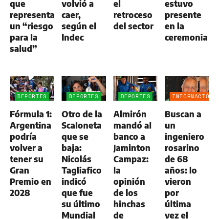
que
volvió a
el
estuvo
representa
caer,
retroceso
presente
un “riesgo
según el
del sector
en la
para la
Indec
ceremonia
salud”
DEPORTES
DEPORTES
DEPORTES
INFORMACIÓN
GENERAL
Fórmula 1:
Otro de la
Almirón
Buscan a
Argentina
Scaloneta
mandó al
un
podría
que se
banco a
ingeniero
volver a
baja:
Jaminton
rosarino
tener su
Nicolás
Campaz:
de 68
Gran
Tagliafico
la
años: lo
Premio en
indicó
opinión
vieron
2028
que fue
de los
por
su último
hinchas
última
Mundial
de
vez el