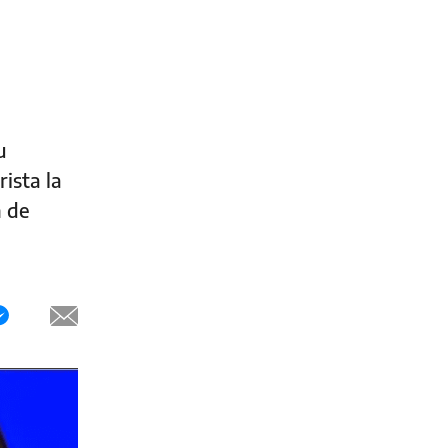
u
ista la
n de