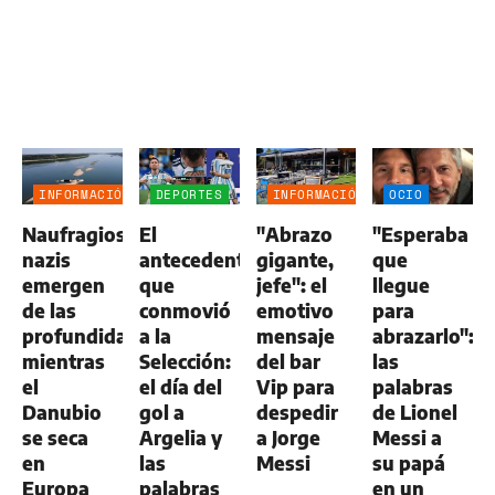
INFORMACIÓN
DEPORTES
INFORMACIÓN
OCIO
GENERAL
GENERAL
Naufragios
El
"Abrazo
"Esperaba
nazis
antecedente
gigante,
que
emergen
que
jefe": el
llegue
de las
conmovió
emotivo
para
profundidades
a la
mensaje
abrazarlo":
mientras
Selección:
del bar
las
el
el día del
Vip para
palabras
Danubio
gol a
despedir
de Lionel
se seca
Argelia y
a Jorge
Messi a
en
las
Messi
su papá
Europa
palabras
en un