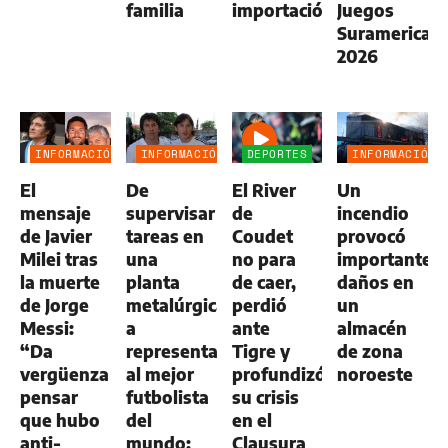
familia
importación
Juegos
Suramerican
2026
INFORMACIÓN
INFORMACIÓN
DEPORTES
INFORMACIÓN
GENERAL
GENERAL
GENERAL
El
De
El River
Un
mensaje
supervisar
de
incendio
de Javier
tareas en
Coudet
provocó
Milei tras
una
no para
importantes
la muerte
planta
de caer,
daños en
de Jorge
metalúrgica
perdió
un
Messi:
a
ante
almacén
“Da
representar
Tigre y
de zona
vergüenza
al mejor
profundizó
noroeste
pensar
futbolista
su crisis
que hubo
del
en el
anti-
mundo:
Clausura