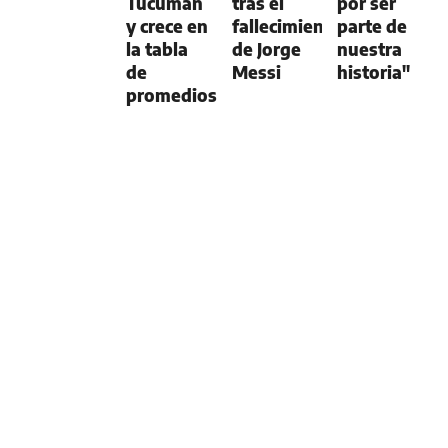
Tucumán
tras el
por ser
y crece en
fallecimiento
parte de
la tabla
de Jorge
nuestra
de
Messi
historia"
promedios