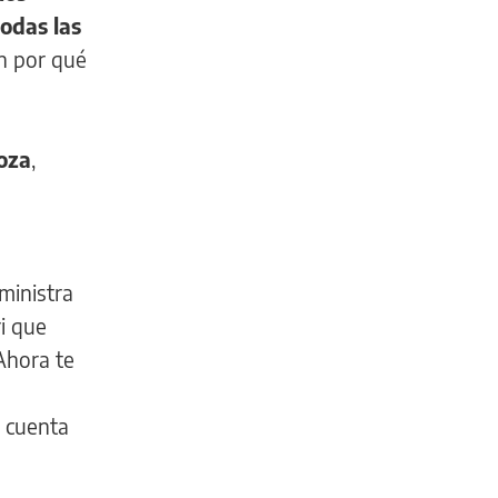
odas las
n por qué
oza
,
u
ministra
ri que
Ahora te
u cuenta