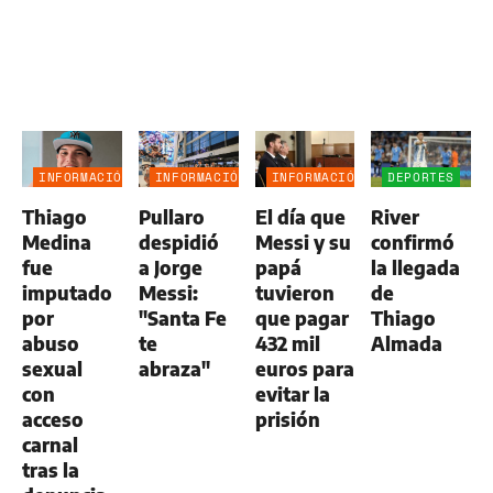
INFORMACIÓN
INFORMACIÓN
INFORMACIÓN
DEPORTES
GENERAL
GENERAL
GENERAL
Thiago
Pullaro
El día que
River
Medina
despidió
Messi y su
confirmó
fue
a Jorge
papá
la llegada
imputado
Messi:
tuvieron
de
por
"Santa Fe
que pagar
Thiago
abuso
te
432 mil
Almada
sexual
abraza"
euros para
con
evitar la
acceso
prisión
carnal
tras la