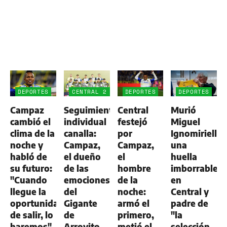
DEPORTES
CENTRAL 2
DEPORTES
DEPORTES
-
Campaz
Seguimiento
Central
Murió
ALDOSIVI
1
cambió el
individual
festejó
Miguel
clima de la
canalla:
por
Ignomiriello:
noche y
Campaz,
Campaz,
una
habló de
el dueño
el
huella
su futuro:
de las
hombre
imborrable
"Cuando
emociones
de la
en
llegue la
del
noche:
Central y
oportunidad
Gigante
armó el
padre de
de salir, lo
de
primero,
"la
haremos"
Arroyito
metió el
selección