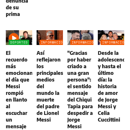
denuncia
de su
prima
DEPORTES
INFORMACIÓN
INFORMACIÓN
INFORMACIÓN
GENERAL
GENERAL
GENERAL
El
Así
"Gracias
Desde la
recuerdo
reflejaron
por haber
adolescencia
más
los
criado a
y hasta el
emocionante:
principales
una gran
último
el día que
medios
persona":
día: la
Messi
del
el sentido
historia
rompió
mundo la
mensaje
de amor
en llanto
muerte
del Chiqui
de Jorge
al
del padre
Tapia para
Messi y
escuchar
de Lionel
despedir a
Celia
un
Messi
Jorge
Cuccittini
mensaje
Messi