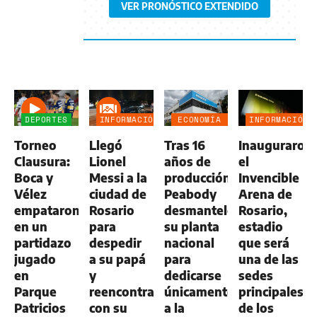
VER PRONÓSTICO EXTENDIDO
DEPORTES
INFORMACIÓN
ECONOMÍA
INFORMACIÓN
GENERAL
NEGOCIOS
GENERAL
Torneo
Llegó
Tras 16
Inauguraron
AGRO
Clausura:
Lionel
años de
el
Boca y
Messi a la
producción,
Invencible
Vélez
ciudad de
Peabody
Arena de
empataron
Rosario
desmanteló
Rosario,
en un
para
su planta
estadio
partidazo
despedir
nacional
que será
jugado
a su papá
para
una de las
en
y
dedicarse
sedes
Parque
reencontrarse
únicamente
principales
Patricios
con su
a la
de los