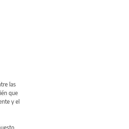
tre las
én que
ente y el
puesto