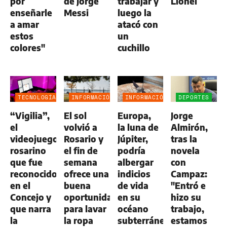
por
de Jorge
trabajar y
Lionel
enseñarle
Messi
luego la
a amar
atacó con
estos
un
colores"
cuchillo
TECNOLOGÍA
INFORMACIÓN
INFORMACIÓN
DEPORTES
GENERAL
GENERAL
“Vigilia”,
El sol
Europa,
Jorge
el
volvió a
la luna de
Almirón,
videojuego
Rosario y
Júpiter,
tras la
rosarino
el fin de
podría
novela
que fue
semana
albergar
con
reconocido
ofrece una
indicios
Campaz:
en el
buena
de vida
"Entró e
Concejo y
oportunidad
en su
hizo su
que narra
para lavar
océano
trabajo,
la
la ropa
subterráneo
estamos