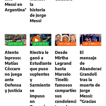
Messi en
la
Argentina”
historia
de Jorge
Messi
DEPORTES
DEPORTES
INFORMACIÓN
INFORMACIÓN
GENERAL
GENERAL
Atento
Riestra le
Desde
El
leproso:
ganó a
Mirtha
mensaje
Matías
Estudiantes,
Legrand
de
Cóccaro
que puso
hasta
Abanderado
no juega
suplentes
Marcelo
Grandoli
ante
y
Tinelli:
tras la
Defensa
Sarmiento
famosos
muerte de
y Justicia
se
compartieron
Jorge
impuso
sus
Messi:
en
condolencias
"Gracias