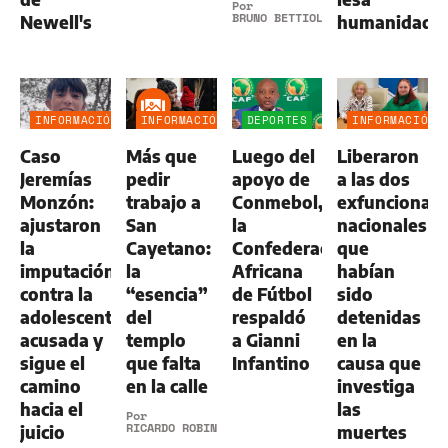
Por
BRUNO BETTIOL
Newell's
humanidad
INFORMACIÓN
INFORMACIÓN
DEPORTES
INFORMACIÓN
GENERAL
GENERAL
GENERAL
Caso
Más que
Luego del
Liberaron
Jeremías
pedir
apoyo de
a las dos
Monzón:
trabajo a
Conmebol,
exfuncionari
ajustaron
San
la
nacionales
la
Cayetano:
Confederación
que
imputación
la
Africana
habían
contra la
“esencia”
de Fútbol
sido
adolescente
del
respaldó
detenidas
acusada y
templo
a Gianni
en la
sigue el
que falta
Infantino
causa que
camino
en la calle
investiga
hacia el
las
Por
RICARDO ROBINS
juicio
muertes