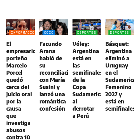
INFORMACIÓN
OCIO
DEPORTES
DEPORTES
GENERAL
El
Facundo
Vóley:
Básquet:
empresario
Arana
Argentina
Argentina
porteño
habló de
está en
eliminó a
Marcelo
su
las
Uruguay
Porcel
reconciliación
semifinales
en el
quedó
con María
de la
Sudamerican
cerca del
Susini y
Copa
Femenino
juicio oral
lanzó una
Sudamericana
2027 y
por la
romántica
al
está en
causa
confesión
derrotar
semifinales
que
a Perú
investiga
abusos
contra 10