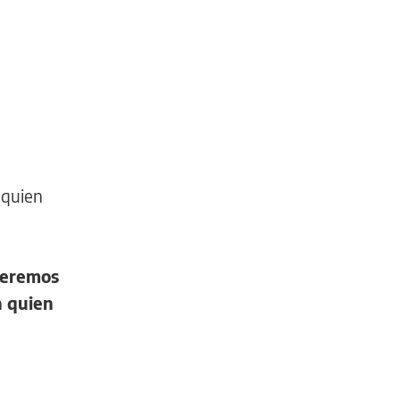
 quien
ueremos
a quien