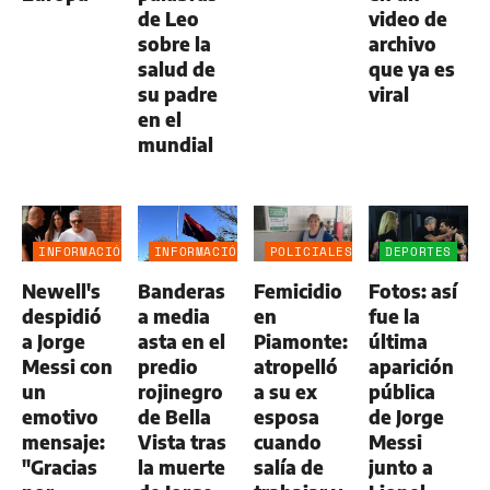
de Leo
video de
sobre la
archivo
salud de
que ya es
su padre
viral
en el
mundial
INFORMACIÓN
INFORMACIÓN
POLICIALES
DEPORTES
GENERAL
GENERAL
Newell's
Banderas
Femicidio
Fotos: así
despidió
a media
en
fue la
a Jorge
asta en el
Piamonte:
última
Messi con
predio
atropelló
aparición
un
rojinegro
a su ex
pública
emotivo
de Bella
esposa
de Jorge
mensaje:
Vista tras
cuando
Messi
"Gracias
la muerte
salía de
junto a