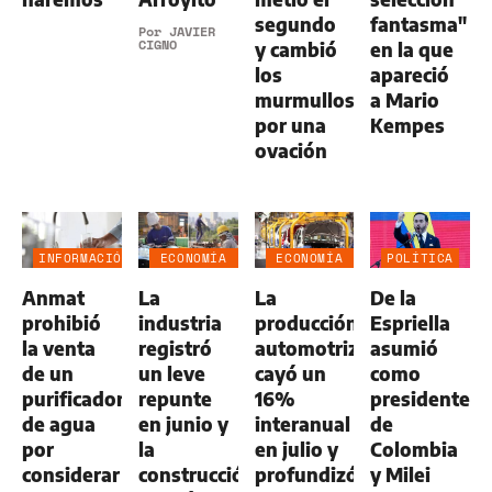
segundo
fantasma"
Por
JAVIER
CIGNO
y cambió
en la que
los
apareció
murmullos
a Mario
por una
Kempes
ovación
INFORMACIÓN
ECONOMÍA
ECONOMÍA
POLÍTICA
GENERAL
NEGOCIOS
NEGOCIOS
Anmat
La
La
De la
AGRO
AGRO
prohibió
industria
producción
Espriella
la venta
registró
automotriz
asumió
de un
un leve
cayó un
como
purificador
repunte
16%
presidente
de agua
en junio y
interanual
de
por
la
en julio y
Colombia
considerar
construcción
profundizó
y Milei