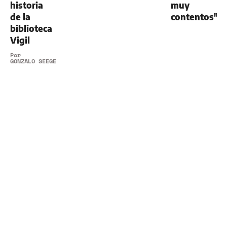
historia
muy
de la
contentos"
biblioteca
Vigil
Por
GONZALO SEEGER