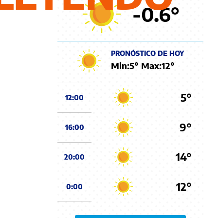
-0.6
°
PRONÓSTICO DE HOY
Min:
5
° Max:
12
°
5°
12:00
9°
16:00
14°
20:00
12°
0:00