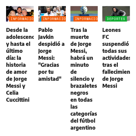
INFORMACIÓN
INFORMACIÓN
INFORMACIÓN
DEPORTES
GENERAL
GENERAL
GENERAL
Desde la
Pablo
Tras la
Leones
adolescencia
Javkin
muerte
FC
y hasta el
despidió a
de Jorge
suspendió
último
Jorge
Messi,
todas sus
día: la
Messi:
habrá un
actividades
historia
"Gracias
minuto
tras el
de amor
por tu
de
fallecimiento
de Jorge
amistad"
silencio y
de Jorge
Messi y
brazaletes
Messi
Celia
negros
Cuccittini
en todas
las
categorías
del fútbol
argentino