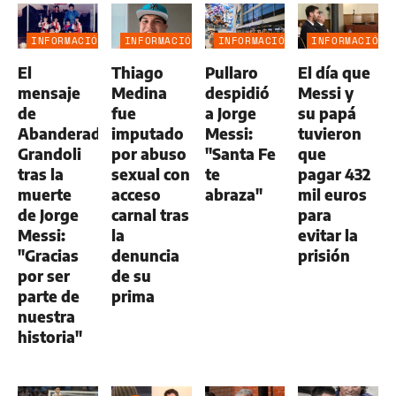
INFORMACIÓN
INFORMACIÓN
INFORMACIÓN
INFORMACIÓN
GENERAL
GENERAL
GENERAL
GENERAL
El
Thiago
Pullaro
El día que
mensaje
Medina
despidió
Messi y
de
fue
a Jorge
su papá
Abanderado
imputado
Messi:
tuvieron
Grandoli
por abuso
"Santa Fe
que
tras la
sexual con
te
pagar 432
muerte
acceso
abraza"
mil euros
de Jorge
carnal tras
para
Messi:
la
evitar la
"Gracias
denuncia
prisión
por ser
de su
parte de
prima
nuestra
historia"