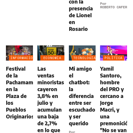
con la
Por
ROBERTO CAFERRA
presencia
de Lionel
en
Rosario
INFORMACIÓN
ECONOMÍA
TECNOLOGÍA
POLÍTICA
GENERAL
NEGOCIOS
Festival
Las
Mi amigo
Yamil
AGRO
de la
ventas
el
Santoro,
Pachamama
minoristas
chatbot:
hombre
en la
cayeron
la
del PRO y
Plaza de
3,8% en
diferencia
cercano a
los
julio y
entre ser
Jorge
Pueblos
acumulan
escuchado
Macri, y
Originarios
una baja
y ser
una
de 2,7%
querido
premonición
en lo que
"No se van
Por