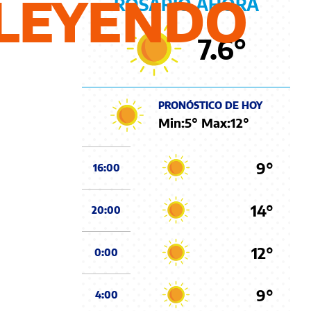
LEYENDO
ROSARIO AHORA
7.6
°
PRONÓSTICO DE HOY
Min:
5
° Max:
12
°
9°
16:00
14°
20:00
12°
0:00
9°
4:00