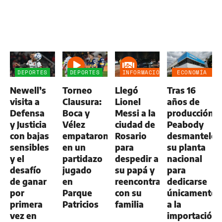
DEPORTES
DEPORTES
INFORMACIÓN
ECONOMÍA
GENERAL
NEGOCIOS
Newell’s
Torneo
Llegó
Tras 16
AGRO
visita a
Clausura:
Lionel
años de
Defensa
Boca y
Messi a la
producción,
y Justicia
Vélez
ciudad de
Peabody
con bajas
empataron
Rosario
desmanteló
sensibles
en un
para
su planta
y el
partidazo
despedir a
nacional
desafío
jugado
su papá y
para
de ganar
en
reencontrarse
dedicarse
por
Parque
con su
únicamente
primera
Patricios
familia
a la
vez en
importación