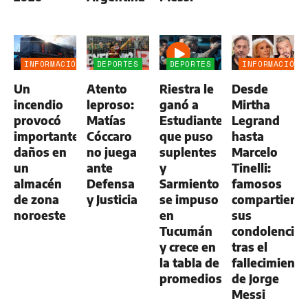
INFORMACIÓN
DEPORTES
DEPORTES
INFORMACIÓN
GENERAL
GENERAL
Un
Atento
Riestra le
Desde
incendio
leproso:
ganó a
Mirtha
provocó
Matías
Estudiantes,
Legrand
importantes
Cóccaro
que puso
hasta
daños en
no juega
suplentes
Marcelo
un
ante
y
Tinelli:
almacén
Defensa
Sarmiento
famosos
de zona
y Justicia
se impuso
compartiero
noroeste
en
sus
Tucumán
condolencias
y crece en
tras el
la tabla de
fallecimiento
promedios
de Jorge
Messi