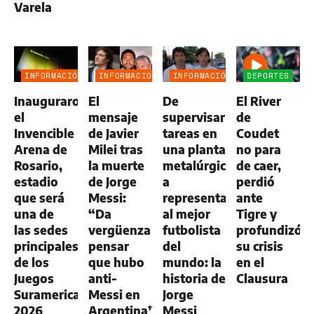
Varela
INFORMACIÓN
INFORMACIÓN
INFORMACIÓN
DEPORTES
GENERAL
GENERAL
GENERAL
Inauguraron
El
De
El River
el
mensaje
supervisar
de
Invencible
de Javier
tareas en
Coudet
Arena de
Milei tras
una planta
no para
Rosario,
la muerte
metalúrgica
de caer,
estadio
de Jorge
a
perdió
que será
Messi:
representar
ante
una de
“Da
al mejor
Tigre y
las sedes
vergüenza
futbolista
profundizó
principales
pensar
del
su crisis
de los
que hubo
mundo: la
en el
Juegos
anti-
historia de
Clausura
Suramericanos
Messi en
Jorge
2026
Argentina”
Messi