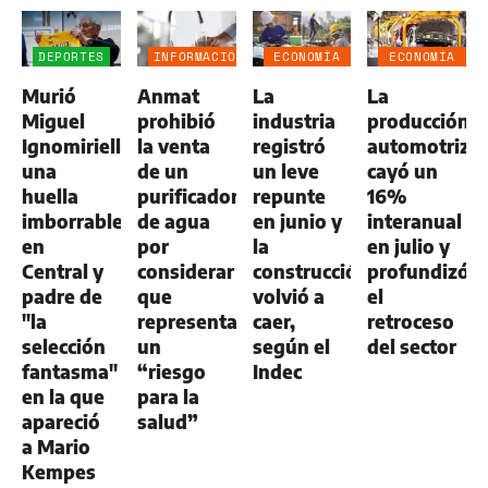
DEPORTES
INFORMACIÓN
ECONOMÍA
ECONOMÍA
GENERAL
NEGOCIOS
NEGOCIOS
Murió
Anmat
La
La
AGRO
AGRO
Miguel
prohibió
industria
producción
Ignomiriello:
la venta
registró
automotriz
una
de un
un leve
cayó un
huella
purificador
repunte
16%
imborrable
de agua
en junio y
interanual
en
por
la
en julio y
Central y
considerar
construcción
profundizó
padre de
que
volvió a
el
"la
representa
caer,
retroceso
selección
un
según el
del sector
fantasma"
“riesgo
Indec
en la que
para la
apareció
salud”
a Mario
Kempes