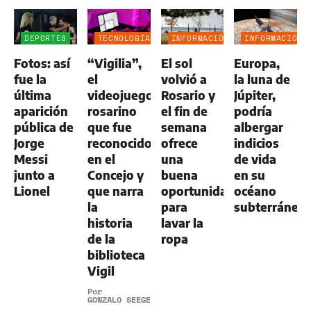
DEPORTES
TECNOLOGÍA
INFORMACIÓN
INFORMACIÓN
GENERAL
GENERAL
Fotos: así
“Vigilia”,
El sol
Europa,
fue la
el
volvió a
la luna de
última
videojuego
Rosario y
Júpiter,
aparición
rosarino
el fin de
podría
pública de
que fue
semana
albergar
Jorge
reconocido
ofrece
indicios
Messi
en el
una
de vida
junto a
Concejo y
buena
en su
Lionel
que narra
oportunidad
océano
la
para
subterráneo
historia
lavar la
de la
ropa
biblioteca
Vigil
Por
GONZALO SEEGER