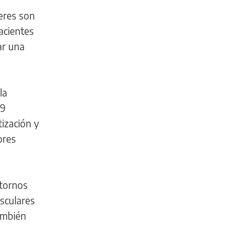
eres son
acientes
ar una
la
,9
tización y
ores
stornos
usculares
ambién