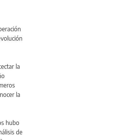
peración
evolución
ectar la
ño
imeros
nocer la
ños hubo
álisis de