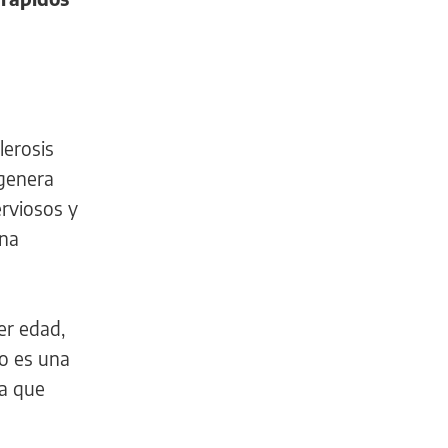
lerosis
 genera
erviosos y
una
er edad,
so es una
ya que