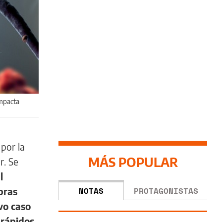
impacta
por la
MÁS POPULAR
r. Se
l
NOTAS
PROTAGONISTAS
bras
vo caso
 rápidos