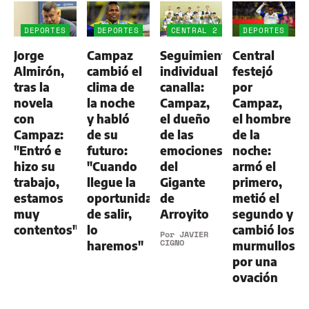
DEPORTES
DEPORTES
CENTRAL 2
DEPORTES
-
Jorge
Campaz
Seguimiento
Central
ALDOSIVI
1
Almirón,
cambió el
individual
festejó
tras la
clima de
canalla:
por
novela
la noche
Campaz,
Campaz,
con
y habló
el dueño
el hombre
Campaz:
de su
de las
de la
"Entró e
futuro:
emociones
noche:
hizo su
"Cuando
del
armó el
trabajo,
llegue la
Gigante
primero,
estamos
oportunidad
de
metió el
muy
de salir,
Arroyito
segundo y
contentos"
lo
cambió los
Por
JAVIER
CIGNO
haremos"
murmullos
por una
ovación