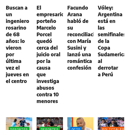
GENERAL
GENERAL
Buscan a
El
Facundo
Vóley:
un
empresario
Arana
Argentina
ingeniero
porteño
habló de
está en
rosarino
Marcelo
su
las
de 68
Porcel
reconciliación
semifinales
años: lo
quedó
con María
de la
vieron
cerca del
Susini y
Copa
por
juicio oral
lanzó una
Sudamerican
última
por la
romántica
al
vez el
causa
confesión
derrotar
jueves en
que
a Perú
el centro
investiga
abusos
contra 10
menores
DEPORTES
DEPORTES
OCIO
POLICIALES