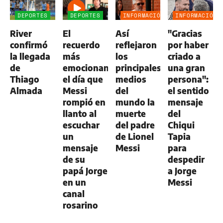
DEPORTES
DEPORTES
INFORMACIÓN
INFORMACIÓN
GENERAL
GENERAL
River
El
Así
"Gracias
confirmó
recuerdo
reflejaron
por haber
la llegada
más
los
criado a
de
emocionante:
principales
una gran
Thiago
el día que
medios
persona":
Almada
Messi
del
el sentido
rompió en
mundo la
mensaje
llanto al
muerte
del
escuchar
del padre
Chiqui
un
de Lionel
Tapia
mensaje
Messi
para
de su
despedir
papá Jorge
a Jorge
en un
Messi
canal
rosarino