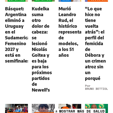
Básquet:
Kudelka
Murió
“Lo que
Argentina
suma
Leandro
hice no
eliminó a
otro
Rud, el
tiene
Uruguay
dolor de
histórico
vuelta
en el
cabeza:
representante
atrás”: el
Sudamericano
se
de
perfil del
Femenino
lesionó
modelos,
femicida
2027 y
Nicolás
a los 51
de
está en
Goitea y
años
Débora y
semifinales
es baja
un crimen
para los
atroz sin
próximos
un
partidos
porqué
de
Por
BRUNO BETTIOL
Newell's
MOSTRAR
MÁS DE SALUD
»