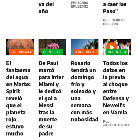
FERNANDO
va del
a caer las
BRUZZONI
año
Paso"
Por
SERGIO
ROULIER
INFORMACIÓN
DEPORTES
INFORMACIÓN
DEPORTES
GENERAL
GENERAL
El
De Paul
Rosario
Todos los
fantasma
marcó
tendrá un
datos en
del agua
para Inter
domingo
la previa
en Marte:
Miami y
frío y
al choque
Spirit
le dedicó
soleado y
entre
reveló
el gol a
una
Defensa y
que el
Messi
semana
Newell's
planeta
tras la
con más
en Varela
rojo
muerte
nubosidad
Por
JAVIER CIGNO
estuvo
de su
mucho
padre