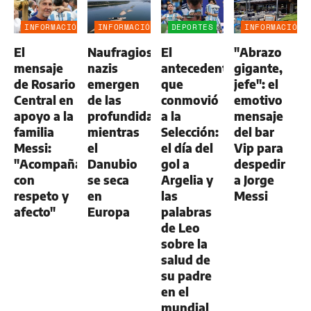
INFORMACIÓN
INFORMACIÓN
DEPORTES
INFORMACIÓN
GENERAL
GENERAL
GENERAL
El
Naufragios
El
"Abrazo
mensaje
nazis
antecedente
gigante,
de Rosario
emergen
que
jefe": el
Central en
de las
conmovió
emotivo
apoyo a la
profundidades
a la
mensaje
familia
mientras
Selección:
del bar
Messi:
el
el día del
Vip para
"Acompañamos
Danubio
gol a
despedir
con
se seca
Argelia y
a Jorge
respeto y
en
las
Messi
afecto"
Europa
palabras
de Leo
sobre la
salud de
su padre
en el
mundial