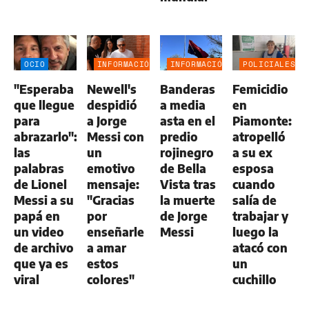
OCIO
INFORMACIÓN
INFORMACIÓN
POLICIALES
GENERAL
GENERAL
"Esperaba
Newell's
Banderas
Femicidio
que llegue
despidió
a media
en
para
a Jorge
asta en el
Piamonte:
abrazarlo":
Messi con
predio
atropelló
las
un
rojinegro
a su ex
palabras
emotivo
de Bella
esposa
de Lionel
mensaje:
Vista tras
cuando
Messi a su
"Gracias
la muerte
salía de
papá en
por
de Jorge
trabajar y
un video
enseñarle
Messi
luego la
de archivo
a amar
atacó con
que ya es
estos
un
viral
colores"
cuchillo