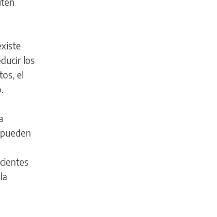
iten
xiste
ducir los
os, el
.
a
l pueden
cientes
la