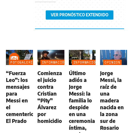
VER PRONÓSTICO EXTENDIDO
FOTOGALERÍA
INFORMACIÓN
INFORMACIÓN
OPINIÓN
GENERAL
GENERAL
“Fuerza
Comienza
Último
Jorge
Leo”: los
el juicio
adiós a
Messi, la
mensajes
contra
Jorge
raíz de
para
Cristian
Messi: la
una
Messi en
“Pity”
familia lo
madera
el
Álvarez
despide
nacida en
cementerio
por
en una
la zona
El Prado
homicidio
ceremonia
sur de
íntima,
Rosario