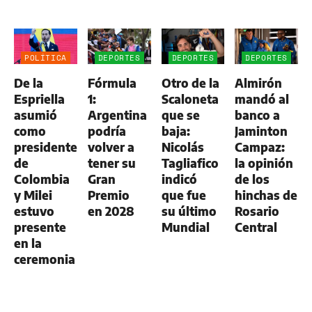
POLÍTICA
DEPORTES
DEPORTES
DEPORTES
De la
Fórmula
Otro de la
Almirón
Espriella
1:
Scaloneta
mandó al
asumió
Argentina
que se
banco a
como
podría
baja:
Jaminton
presidente
volver a
Nicolás
Campaz:
de
tener su
Tagliafico
la opinión
Colombia
Gran
indicó
de los
y Milei
Premio
que fue
hinchas de
estuvo
en 2028
su último
Rosario
presente
Mundial
Central
en la
ceremonia