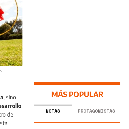
es
MÁS POPULAR
ta
, sino
esarrollo
NOTAS
PROTAGONISTAS
tro de
ista