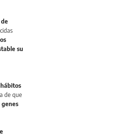
 de
ocidas
los
table su
 hábitos
ea de que
s genes
de