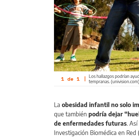
Los hallazgos podrían ayud
1
de
1
|
tempranas. (univision.com
La
obesidad infantil no solo 
que también
podría dejar “hue
de enfermedades futuras
. As
Investigación Biomédica en Red (