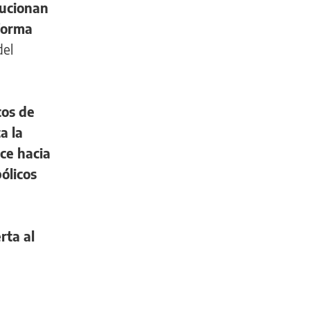
ucionan
 forma
del
cos de
a la
ce hacia
ólicos
rta al