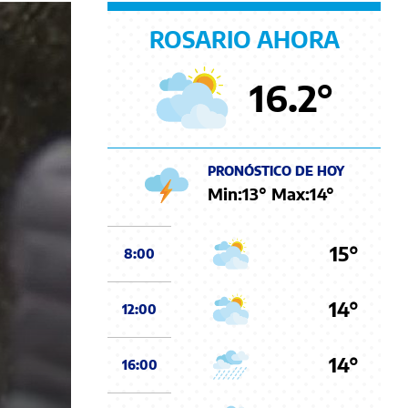
ROSARIO AHORA
16.2
°
PRONÓSTICO DE HOY
Min:
13
° Max:
14
°
15°
8:00
14°
12:00
14°
16:00