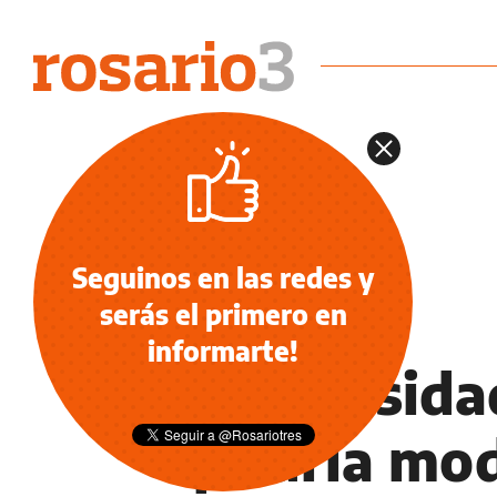
Seguinos en las redes y
serás el primero en
SALUD
informarte!
La obesidad
podría mod