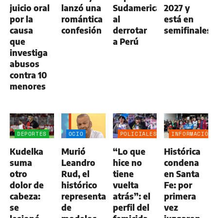
juicio oral
lanzó una
Sudamericana
2027 y
por la
romántica
al
está en
causa
confesión
derrotar
semifinales
que
a Perú
investiga
abusos
contra 10
menores
DEPORTES
OCIO
POLICIALES
INFORMACIÓN
GENERAL
Kudelka
Murió
“Lo que
Histórica
suma
Leandro
hice no
condena
otro
Rud, el
tiene
en Santa
dolor de
histórico
vuelta
Fe: por
cabeza:
representante
atrás”: el
primera
se
de
perfil del
vez