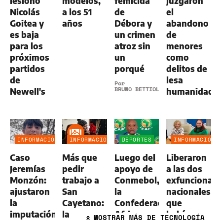
lesionó
modelos,
femicida
juzgaron
Nicolás
a los 51
de
el
Goitea y
años
Débora y
abandono
es baja
un crimen
de
para los
atroz sin
menores
próximos
un
como
partidos
porqué
delitos de
de
lesa
Por
BRUNO BETTIOL
Newell's
humanidad
INFORMACIÓN
INFORMACIÓN
DEPORTES
INFORMACIÓN
GENERAL
GENERAL
GENERAL
Caso
Más que
Luego del
Liberaron
Jeremías
pedir
apoyo de
a las dos
Monzón:
trabajo a
Conmebol,
exfuncionari
ajustaron
San
la
nacionales
la
Cayetano:
Confederación
que
imputación
la
Africana
habían
MOSTRAR
MÁS DE TECNOLOGÍA
»