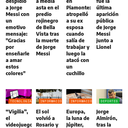
despidió
a media
en
fue la
a Jorge
asta en el
Piamonte:
última
Messi con
predio
atropelló
aparición
un
rojinegro
a su ex
pública
emotivo
de Bella
esposa
de Jorge
mensaje:
Vista tras
cuando
Messi
"Gracias
la muerte
salía de
junto a
por
de Jorge
trabajar y
Lionel
enseñarle
Messi
luego la
a amar
atacó con
estos
un
colores"
cuchillo
TECNOLOGÍA
INFORMACIÓN
INFORMACIÓN
DEPORTES
GENERAL
GENERAL
“Vigilia”,
El sol
Europa,
Jorge
el
volvió a
la luna de
Almirón,
videojuego
Rosario y
Júpiter,
tras la