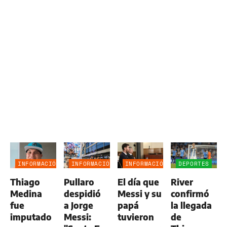
INFORMACIÓN
INFORMACIÓN
INFORMACIÓN
DEPORTES
GENERAL
GENERAL
GENERAL
Thiago
Pullaro
El día que
River
Medina
despidió
Messi y su
confirmó
fue
a Jorge
papá
la llegada
imputado
Messi:
tuvieron
de