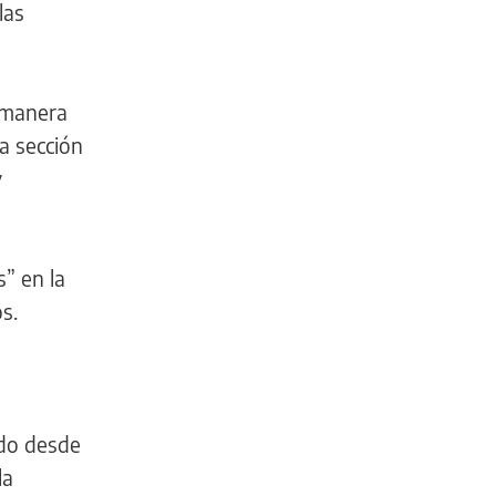
las
e manera
a sección
y
” en la
s.
ndo desde
la