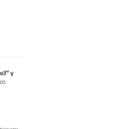
io3” y
los