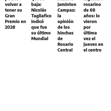
volver a
baja:
Jaminton
rosarino
tener su
Nicolás
Campaz:
de 68
Gran
Tagliafico
la
años: lo
Premio en
indicó
opinión
vieron
2028
que fue
de los
por
su último
hinchas
última
Mundial
de
vez el
Rosario
jueves en
Central
el centro