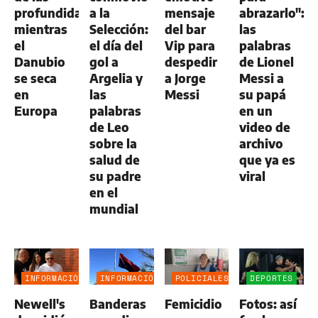
profundidades
a la
mensaje
abrazarlo":
mientras
Selección:
del bar
las
el
el día del
Vip para
palabras
Danubio
gol a
despedir
de Lionel
se seca
Argelia y
a Jorge
Messi a
en
las
Messi
su papá
Europa
palabras
en un
de Leo
video de
sobre la
archivo
salud de
que ya es
su padre
viral
en el
mundial
INFORMACIÓN
INFORMACIÓN
POLICIALES
DEPORTES
GENERAL
GENERAL
Newell's
Banderas
Femicidio
Fotos: así