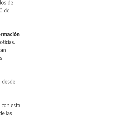
dos de
30 de
formación
ticias.
can
os
a desde
r con esta
de las