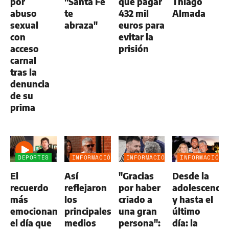
por
"Santa Fe
que pagar
Thiago
abuso
te
432 mil
Almada
sexual
abraza"
euros para
con
evitar la
acceso
prisión
carnal
tras la
denuncia
de su
prima
DEPORTES
INFORMACIÓN
INFORMACIÓN
INFORMACIÓN
GENERAL
GENERAL
GENERAL
El
Así
"Gracias
Desde la
recuerdo
reflejaron
por haber
adolescencia
más
los
criado a
y hasta el
emocionante:
principales
una gran
último
el día que
medios
persona":
día: la