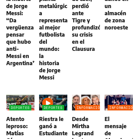
de Jorge
metalúrgica
perdió
un
Messi:
a
ante
almacén
“Da
representar
Tigre y
de zona
vergüenza
al mejor
profundizó
noroeste
pensar
futbolista
su crisis
que hubo
del
en el
anti-
mundo:
Clausura
Messi en
la
Argentina”
historia
de Jorge
Messi
DEPORTES
DEPORTES
INFORMACIÓN
INFORMACIÓN
GENERAL
GENERAL
Atento
Riestra le
Desde
El
leproso:
ganó a
Mirtha
mensaje
Matías
Estudiantes,
Legrand
de