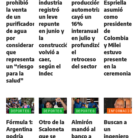
prohibió
industria
producción
Espriella
la venta
registró
automotriz
asumió
de un
un leve
cayó un
como
purificador
repunte
16%
presidente
de agua
en junio y
interanual
de
por
la
en julio y
Colombia
considerar
construcción
profundizó
y Milei
que
volvió a
el
estuvo
representa
caer,
retroceso
presente
un “riesgo
según el
del sector
en la
para la
Indec
ceremonia
salud”
DEPORTES
DEPORTES
DEPORTES
INFORMACIÓN
GENERAL
Fórmula 1:
Otro de la
Almirón
Buscan a
Argentina
Scaloneta
mandó al
un
podría
que se
banco a
ingeniero