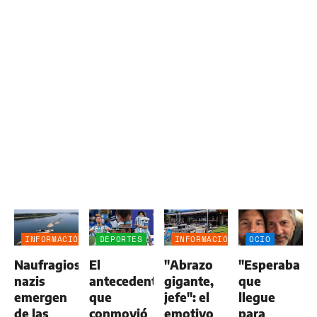
INFORMACIÓN
DEPORTES
INFORMACIÓN
OCIO
GENERAL
GENERAL
Naufragios
El
"Abrazo
"Esperaba
nazis
antecedente
gigante,
que
emergen
que
jefe": el
llegue
de las
conmovió
emotivo
para