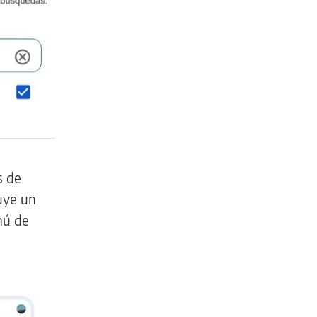
s de
luye un
nú de