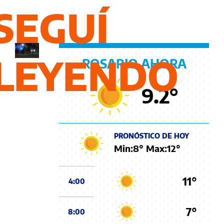
de
SEGUÍ
Rosario
LEYENDO
ROSARIO AHORA
9.2
°
PRONÓSTICO DE HOY
Min:
8
° Max:
12
°
11°
4:00
7°
8:00