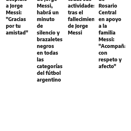
a Jorge
Messi,
actividades
Rosario
Messi:
habrá un
tras el
Central
"Gracias
minuto
fallecimiento
en apoyo
por tu
de
de Jorge
a la
amistad"
silencio y
Messi
familia
brazaletes
Messi:
negros
"Acompaña
en todas
con
las
respeto y
categorías
afecto"
del fútbol
argentino