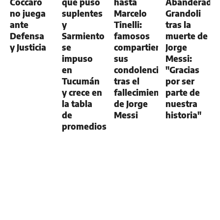
Cóccaro
que puso
hasta
Abanderado
no juega
suplentes
Marcelo
Grandoli
ante
y
Tinelli:
tras la
Defensa
Sarmiento
famosos
muerte de
y Justicia
se
compartieron
Jorge
impuso
sus
Messi:
en
condolencias
"Gracias
Tucumán
tras el
por ser
y crece en
fallecimiento
parte de
la tabla
de Jorge
nuestra
de
Messi
historia"
promedios