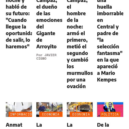
noche y
Campaz,
Campaz,
una
habló de
el dueño
el
huella
su futuro:
de las
hombre
imborrable
"Cuando
emociones
de la
en
llegue la
del
noche:
Central y
oportunidad
Gigante
armó el
padre de
de salir, lo
de
primero,
"la
haremos"
Arroyito
metió el
selección
segundo
fantasma"
Por
JAVIER
CIGNO
y cambió
en la que
los
apareció
murmullos
a Mario
por una
Kempes
ovación
INFORMACIÓN
ECONOMÍA
ECONOMÍA
POLÍTICA
GENERAL
NEGOCIOS
NEGOCIOS
Anmat
La
La
De la
AGRO
AGRO