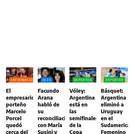
INFORMACIÓN
OCIO
DEPORTES
DEPORTES
GENERAL
El
Facundo
Vóley:
Básquet:
empresario
Arana
Argentina
Argentina
porteño
habló de
está en
eliminó a
Marcelo
su
las
Uruguay
Porcel
reconciliación
semifinales
en el
quedó
con María
de la
Sudamerican
cerca del
Susini y
Copa
Femenino