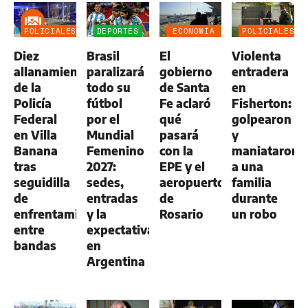
POLICIALES
DEPORTES
ECONOMÍA
POLICIALES
NEGOCIOS
Diez
Brasil
El
Violenta
AGRO
allanamientos
paralizará
gobierno
entradera
de la
todo su
de Santa
en
Policía
fútbol
Fe aclaró
Fisherton:
Federal
por el
qué
golpearon
en Villa
Mundial
pasará
y
Banana
Femenino
con la
maniataron
tras
2027:
EPE y el
a una
seguidilla
sedes,
aeropuerto
familia
de
entradas
de
durante
enfrentamientos
y la
Rosario
un robo
entre
expectativa
bandas
en
Argentina