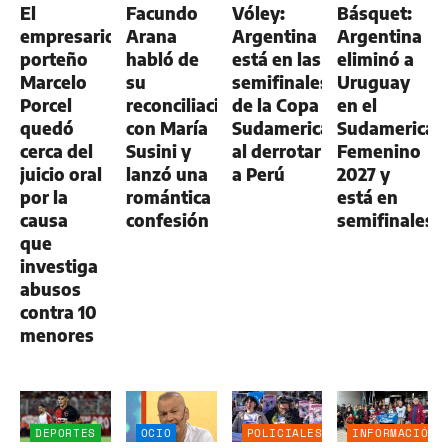
El
Facundo
Vóley:
Básquet:
empresario
Arana
Argentina
Argentina
porteño
habló de
está en las
eliminó a
Marcelo
su
semifinales
Uruguay
Porcel
reconciliación
de la Copa
en el
quedó
con María
Sudamericana
Sudamerican
cerca del
Susini y
al derrotar
Femenino
juicio oral
lanzó una
a Perú
2027 y
por la
romántica
está en
causa
confesión
semifinales
que
investiga
abusos
contra 10
menores
DEPORTES
OCIO
POLICIALES
INFORMACIÓN