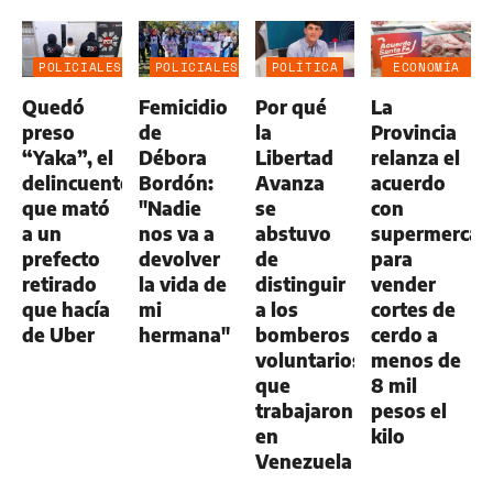
POLICIALES
POLICIALES
POLÍTICA
ECONOMÍA
NEGOCIOS
Quedó
Femicidio
Por qué
La
AGRO
preso
de
la
Provincia
“Yaka”, el
Débora
Libertad
relanza el
delincuente
Bordón:
Avanza
acuerdo
que mató
"Nadie
se
con
a un
nos va a
abstuvo
supermercad
prefecto
devolver
de
para
retirado
la vida de
distinguir
vender
que hacía
mi
a los
cortes de
de Uber
hermana"
bomberos
cerdo a
voluntarios
menos de
que
8 mil
trabajaron
pesos el
en
kilo
Venezuela