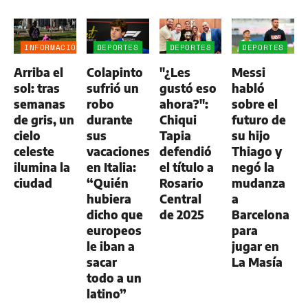
INFORMACIÓN
DEPORTES
DEPORTES
DEPORTES
GENERAL
Arriba el
Colapinto
"¿Les
Messi
sol: tras
sufrió un
gustó eso
habló
semanas
robo
ahora?":
sobre el
de gris, un
durante
Chiqui
futuro de
cielo
sus
Tapia
su hijo
celeste
vacaciones
defendió
Thiago y
ilumina la
en Italia:
el título a
negó la
ciudad
“Quién
Rosario
mudanza
hubiera
Central
a
dicho que
de 2025
Barcelona
europeos
para
le iban a
jugar en
sacar
La Masía
todo a un
latino”