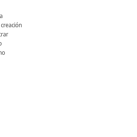
na
 creación
trar
p
mo