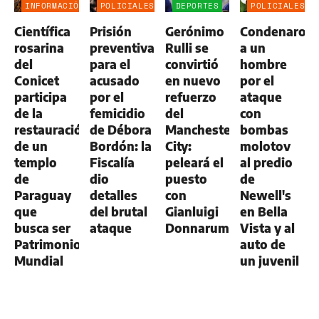
INFORMACIÓN
POLICIALES
DEPORTES
POLICIALES
GENERAL
Científica
Prisión
Gerónimo
Condenaron
rosarina
preventiva
Rulli se
a un
del
para el
convirtió
hombre
Conicet
acusado
en nuevo
por el
participa
por el
refuerzo
ataque
de la
femicidio
del
con
restauración
de Débora
Manchester
bombas
de un
Bordón: la
City:
molotov
templo
Fiscalía
peleará el
al predio
de
dio
puesto
de
Paraguay
detalles
con
Newell's
que
del brutal
Gianluigi
en Bella
busca ser
ataque
Donnarumma
Vista y al
Patrimonio
auto de
Mundial
un juvenil