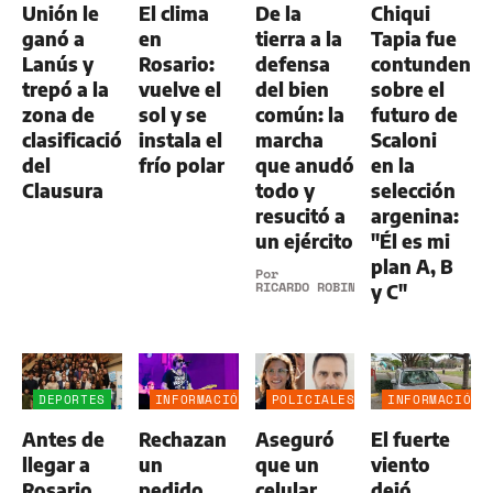
Unión le
El clima
De la
Chiqui
ganó a
en
tierra a la
Tapia fue
Lanús y
Rosario:
defensa
contundente
trepó a la
vuelve el
del bien
sobre el
zona de
sol y se
común: la
futuro de
clasificación
instala el
marcha
Scaloni
del
frío polar
que anudó
en la
Clausura
todo y
selección
resucitó a
argenina:
un ejército
"Él es mi
plan A, B
Por
RICARDO ROBINS
y C"
DEPORTES
INFORMACIÓN
POLICIALES
INFORMACIÓN
GENERAL
GENERAL
Antes de
Rechazan
Aseguró
El fuerte
llegar a
un
que un
viento
Rosario,
pedido
celular
dejó