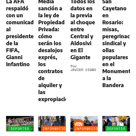
La AFA
Media
Todos los
San
respaldó
sanción a
datos en
Cayetano
con un
la ley de
la previa
en
comunicado
Propiedad
al choque
Rosario:
al
Privada:
entre
misas,
presidente
cómo
Central y
peregrinació
de la
serán los
Aldosivi
sindical y
FIFA,
desalojos
en El
ollas
Gianni
exprés,
Gigante
populares
Infantino
los
en el
Por
JAVIER CIGNO
contratos
Monumento
de
a la
alquiler y
Bandera
las
expropiaciones
DEPORTES
INFORMACIÓN
INFORMACIÓN
DEPORTES
GENERAL
GENERAL