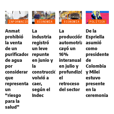
INFORMACIÓN
ECONOMÍA
ECONOMÍA
POLÍTICA
GENERAL
NEGOCIOS
NEGOCIOS
Anmat
La
La
De la
AGRO
AGRO
prohibió
industria
producción
Espriella
la venta
registró
automotriz
asumió
de un
un leve
cayó un
como
purificador
repunte
16%
presidente
de agua
en junio y
interanual
de
por
la
en julio y
Colombia
considerar
construcción
profundizó
y Milei
que
volvió a
el
estuvo
representa
caer,
retroceso
presente
un
según el
del sector
en la
“riesgo
Indec
ceremonia
para la
salud”