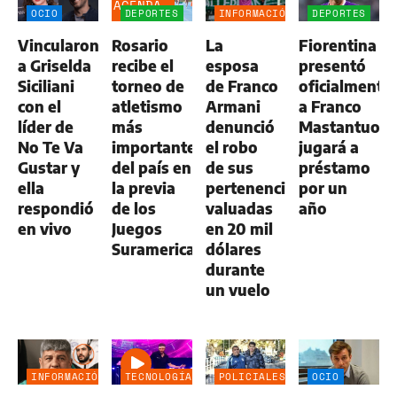
AGENDA
OCIO
DEPORTES
INFORMACIÓN
DEPORTES
GENERAL
Vincularon
Rosario
La
Fiorentina
a Griselda
recibe el
esposa
presentó
Siciliani
torneo de
de Franco
oficialmente
con el
atletismo
Armani
a Franco
líder de
más
denunció
Mastantuono
No Te Va
importante
el robo
jugará a
Gustar y
del país en
de sus
préstamo
ella
la previa
pertenencias
por un
respondió
de los
valuadas
año
en vivo
Juegos
en 20 mil
Suramericanos
dólares
durante
un vuelo
INFORMACIÓN
TECNOLOGÍA
POLICIALES
OCIO
GENERAL