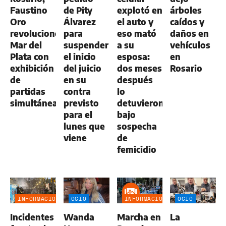
Faustino
de Pity
explotó en
árboles
Oro
Álvarez
el auto y
caídos y
revolucionó
para
eso mató
daños en
Mar del
suspender
a su
vehículos
Plata con
el inicio
esposa:
en
exhibición
del juicio
dos meses
Rosario
de
en su
después
partidas
contra
lo
simultáneas
previsto
detuvieron
para el
bajo
lunes que
sospecha
viene
de
femicidio
INFORMACIÓN
OCIO
INFORMACIÓN
OCIO
GENERAL
GENERAL
Incidentes
Wanda
Marcha en
La