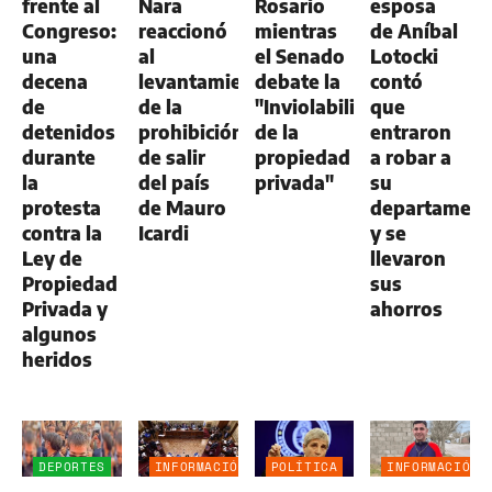
frente al
Nara
Rosario
esposa
Congreso:
reaccionó
mientras
de Aníbal
una
al
el Senado
Lotocki
decena
levantamiento
debate la
contó
de
de la
"Inviolabilidad
que
detenidos
prohibición
de la
entraron
durante
de salir
propiedad
a robar a
la
del país
privada"
su
protesta
de Mauro
departamen
contra la
Icardi
y se
Ley de
llevaron
Propiedad
sus
Privada y
ahorros
algunos
heridos
DEPORTES
INFORMACIÓN
POLÍTICA
INFORMACIÓN
GENERAL
GENERAL