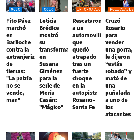
OCIO
OCIO
INFORMACIÓN
POLICIALES
GENERAL
Fito Páez
Leticia
Rescataron
Cruzó
marchó
Brédice
a un
Rosario
en
mostró
automovilista
para
Bariloche
su
que
vender
contra la
transformación
quedó
una gorra,
extranjerización
en
atrapado
le dijeron
de
Susana
tras un
“estás
tierras:
Giménez
fuerte
robado” y
"La patria
para la
choque
mató de
no se
serie de
en la
una
vende,
Moria
autopista
puñalada
man"
Casán:
Rosario-
a uno de
"Mágico"
Santa Fe
los
atacantes