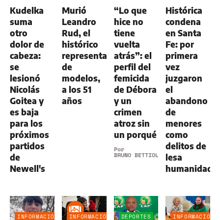
GENERAL
Kudelka
Murió
“Lo que
Histórica
suma
Leandro
hice no
condena
otro
Rud, el
tiene
en Santa
dolor de
histórico
vuelta
Fe: por
cabeza:
representante
atrás”: el
primera
se
de
perfil del
vez
lesionó
modelos,
femicida
juzgaron
Nicolás
a los 51
de Débora
el
Goitea y
años
y un
abandono
es baja
crimen
de
para los
atroz sin
menores
próximos
un porqué
como
partidos
delitos de
Por
BRUNO BETTIOL
de
lesa
Newell's
humanidad
INFORMACIÓN
INFORMACIÓN
DEPORTES
INFORMACIÓN