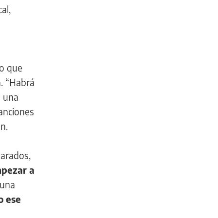
al,
lo que
a. “Habrá
n una
canciones
n.
arados,
mpezar a
 una
o ese