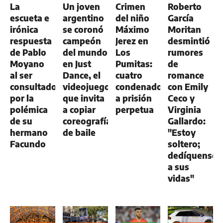
La
Un joven
Crimen
Roberto
escueta e
argentino
del niño
García
irónica
se coronó
Máximo
Moritan
respuesta
campeón
Jerez en
desmintió
de Pablo
del mundo
Los
rumores
Moyano
en Just
Pumitas:
de
al ser
Dance, el
cuatro
romance
consultado
videojuego
condenados
con Emily
por la
que invita
a prisión
Ceco y
polémica
a copiar
perpetua
Virginia
de su
coreografías
Gallardo:
hermano
de baile
"Estoy
Facundo
soltero;
dedíquense
a sus
vidas"