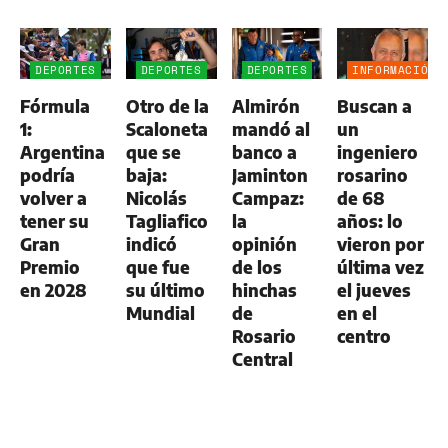
DEPORTES
DEPORTES
DEPORTES
INFORMACIÓN
GENERAL
Fórmula
Otro de la
Almirón
Buscan a
1:
Scaloneta
mandó al
un
Argentina
que se
banco a
ingeniero
podría
baja:
Jaminton
rosarino
volver a
Nicolás
Campaz:
de 68
tener su
Tagliafico
la
años: lo
Gran
indicó
opinión
vieron por
Premio
que fue
de los
última vez
en 2028
su último
hinchas
el jueves
Mundial
de
en el
Rosario
centro
Central