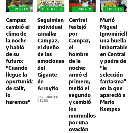
DEPORTES
CENTRAL 2
DEPORTES
DEPORTES
-
Campaz
Seguimiento
Central
Murió
ALDOSIVI
1
cambió el
individual
festejó
Miguel
clima de
canalla:
por
Ignomiriello:
la noche
Campaz,
Campaz,
una huella
y habló
el dueño
el
imborrable
de su
de las
hombre
en Central
futuro:
emociones
de la
y padre de
"Cuando
del
noche:
"la
llegue la
Gigante
armó el
selección
oportunidad
de
primero,
fantasma"
de salir,
Arroyito
metió el
en la que
lo
segundo
apareció a
Por
JAVIER
CIGNO
haremos"
y cambió
Mario
los
Kempes
murmullos
por una
ovación