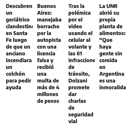
GENERAL
GENERAL
GENERAL
Descubren
Buenos
Tras la
La UNR
un
Aires:
polémica
abrió su
geriátrico
manejaba
por el
propia
clandestino
borracho
video
planta de
en Santa
por la
usando el
alimentos:
Fe luego
autopista
celular al
“Que
de que un
con una
volante y
haya
anciano
licencia
las 61
gente sin
incendiara
falsa y
infracciones
comida
un
recibió
de
en
colchón
una
tránsito,
Argentina
para pedir
multa de
Dolzani
es una
ayuda
más de 4
promete
inmoralidad
millones
dar
de pesos
charlas
de
seguridad
vial