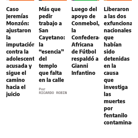
GENERAL
GENERAL
GENERAL
Caso
Más que
Luego del
Liberaron
Jeremías
pedir
apoyo de
a las dos
Monzón:
trabajo a
Conmebol,
exfuncionari
ajustaron
San
la
nacionales
la
Cayetano:
Confederación
que
imputación
la
Africana
habían
contra la
“esencia”
de Fútbol
sido
adolescente
del
respaldó a
detenidas
acusada y
templo
Gianni
en la
sigue el
que falta
Infantino
causa
camino
en la calle
que
hacia el
investiga
Por
RICARDO ROBINS
juicio
las
muertes
por
fentanilo
contaminad