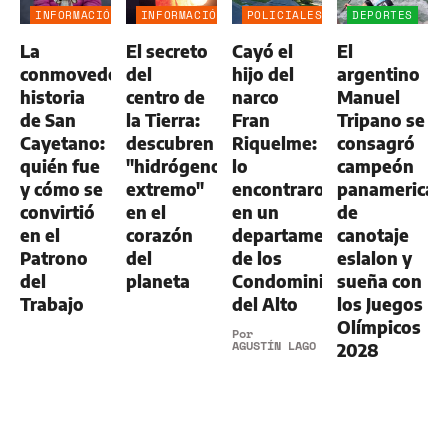
INFORMACIÓN
INFORMACIÓN
POLICIALES
DEPORTES
GENERAL
GENERAL
La
El secreto
Cayó el
El
conmovedora
del
hijo del
argentino
historia
centro de
narco
Manuel
de San
la Tierra:
Fran
Tripano se
Cayetano:
descubren
Riquelme:
consagró
quién fue
"hidrógeno
lo
campeón
y cómo se
extremo"
encontraron
panamerican
convirtió
en el
en un
de
en el
corazón
departamento
canotaje
Patrono
del
de los
eslalon y
del
planeta
Condominios
sueña con
Trabajo
del Alto
los Juegos
Olímpicos
Por
AGUSTÍN LAGO
2028