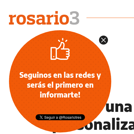
Seguinos en las redes y
serás el primero en
LIFESTYLE
informarte!
Qué es una 
personaliza