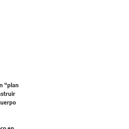
un “plan
struir
cuerpo
oco en