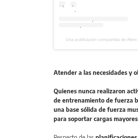
.
.
.
.
.
.
.
Una publicación compartida de Alem
Atender a las necesidades y o
Quienes nunca realizaron activ
de entrenamiento de fuerza 
una base sólida de fuerza mu
para soportar cargas mayores
Respecto de las
planificacione