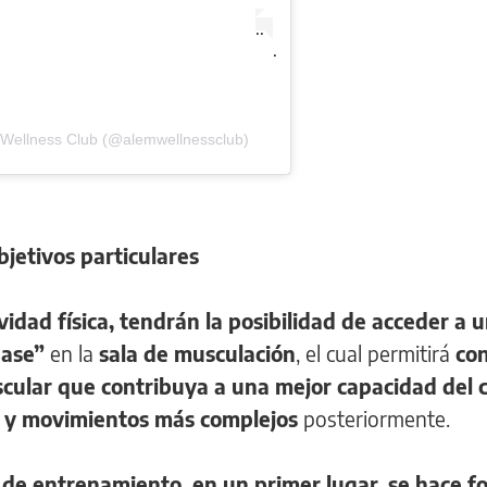
.
.
.
 Wellness Club (@alemwellnessclub)
bjetivos particulares
idad física, tendrán la posibilidad de acceder a 
base”
en la
sala de musculación
, el cual permitirá
con
scular que contribuya a una mejor capacidad del 
 y movimientos más complejos
posteriormente.
s de entrenamiento, en un primer lugar, se hace f