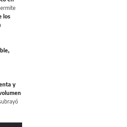
permite
 los
a
ble,
enta y
 volumen
 subrayó