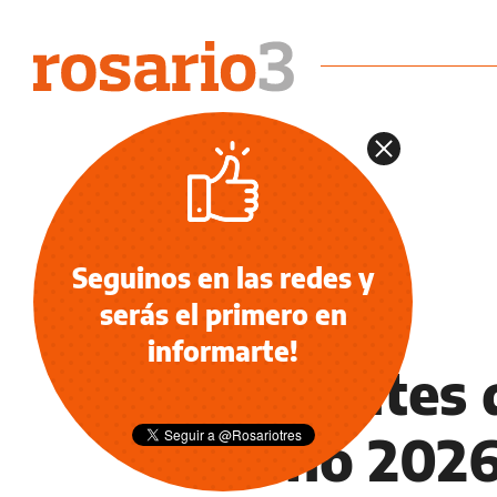
Seguinos en las redes y
serás el primero en
MODA
informarte!
Los lentes 
otoño 2026