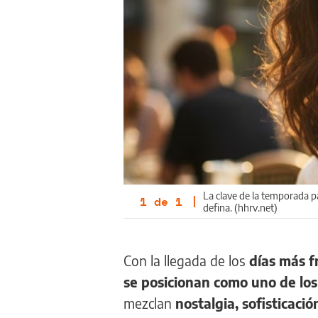
La clave de la temporada p
1
de
1
|
defina. (hhrv.net)
Con la llegada de los
días más f
se posicionan como uno de los
mezclan
nostalgia, sofisticaci