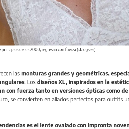
e principios de los 2000, regresan con fuerza (i.blogs.es)
recen las
monturas grandes y geométricas, espec
angulares
. Los
diseños XL, inspirados en la estéti
san con fuerza tanto en versiones ópticas como de 
ro, se convierten en aliados perfectos para outfits 
endencias es el lente ovalado con impronta nove