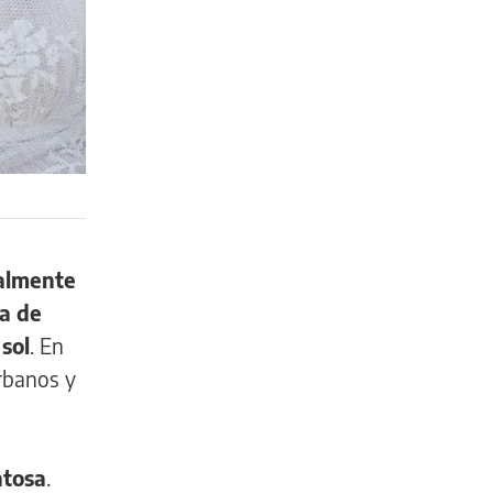
ialmente
ca de
sol
. En
urbanos y
ntosa
.