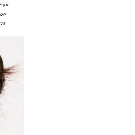
ndas
nas
ar.