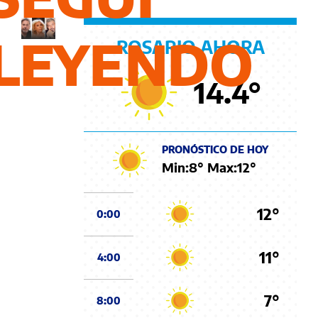
Messi
LEYENDO
ROSARIO AHORA
14.4
°
PRONÓSTICO DE HOY
Min:
8
° Max:
12
°
12°
0:00
11°
4:00
7°
8:00