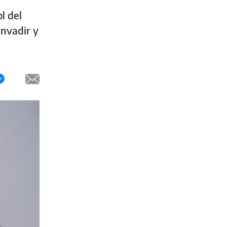
l del
invadir y