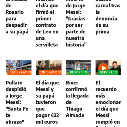
de
el día que
de Jorge
carnal tras
Rosario
firmó el
Messi:
la
para
primer
"Gracias
denuncia
despedir
contrato
por ser
de su
a su papá
de Leo en
parte de
prima
una
nuestra
servilleta
historia"
INFORMACIÓN
INFORMACIÓN
DEPORTES
DEPORTES
GENERAL
GENERAL
Pullaro
El día que
River
El
despidió
Messi y
confirmó
recuerdo
a Jorge
su papá
la llegada
más
Messi:
tuvieron
de
emocionante
"Santa Fe
que
Thiago
el día que
te
pagar 432
Almada
Messi
abraza"
mil euros
rompió en