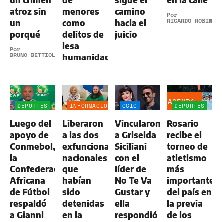
un crimen
de
sigue el
en la calle
atroz sin
menores
camino
Por
RICARDO ROBINS
un
como
hacia el
porqué
delitos de
juicio
lesa
Por
BRUNO BETTIOL
humanidad
AGENDA
DEPORTES
INFORMACIÓN
OCIO
DEPORTES
GENERAL
Luego del
Liberaron
Vincularon
Rosario
apoyo de
a las dos
a Griselda
recibe el
Conmebol,
exfuncionarias
Siciliani
torneo de
la
nacionales
con el
atletismo
Confederación
que
líder de
más
Africana
habían
No Te Va
importante
de Fútbol
sido
Gustar y
del país en
respaldó
detenidas
ella
la previa
a Gianni
en la
respondió
de los