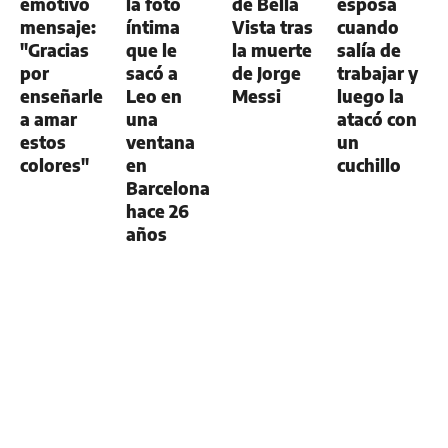
emotivo
la foto
de Bella
esposa
mensaje:
íntima
Vista tras
cuando
"Gracias
que le
la muerte
salía de
por
sacó a
de Jorge
trabajar y
enseñarle
Leo en
Messi
luego la
a amar
una
atacó con
estos
ventana
un
colores"
en
cuchillo
Barcelona
hace 26
años