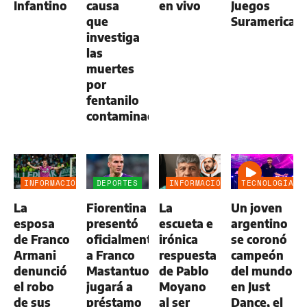
Infantino
causa
en vivo
Juegos
que
Suramerican
investiga
las
muertes
por
fentanilo
contaminado
INFORMACIÓN
DEPORTES
INFORMACIÓN
TECNOLOGÍA
GENERAL
GENERAL
La
Fiorentina
La
Un joven
esposa
presentó
escueta e
argentino
de Franco
oficialmente
irónica
se coronó
Armani
a Franco
respuesta
campeón
denunció
Mastantuono:
de Pablo
del mundo
el robo
jugará a
Moyano
en Just
de sus
préstamo
al ser
Dance, el