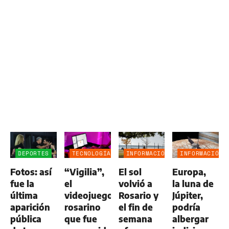
DEPORTES
TECNOLOGÍA
INFORMACIÓN
INFORMACIÓN
GENERAL
GENERAL
Fotos: así
“Vigilia”,
El sol
Europa,
fue la
el
volvió a
la luna de
última
videojuego
Rosario y
Júpiter,
aparición
rosarino
el fin de
podría
pública
que fue
semana
albergar