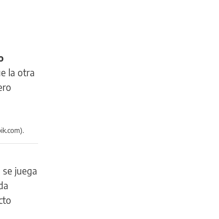
o
e la otra
ero
pik.com).
 se juega
da
cto