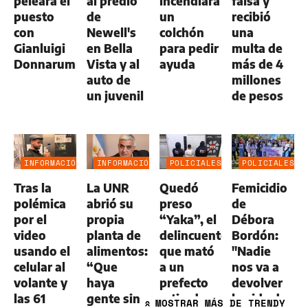
peleará el
al predio
incendiara
falsa y
puesto
de
un
recibió
con
Newell's
colchón
una
Gianluigi
en Bella
para pedir
multa de
Donnarumma
Vista y al
ayuda
más de 4
auto de
millones
un juvenil
de pesos
INFORMACIÓN
INFORMACIÓN
POLICIALES
POLICIALES
GENERAL
GENERAL
Tras la
La UNR
Quedó
Femicidio
polémica
abrió su
preso
de
por el
propia
“Yaka”, el
Débora
video
planta de
delincuente
Bordón:
usando el
alimentos:
que mató
"Nadie
celular al
“Que
a un
nos va a
volante y
haya
prefecto
devolver
las 61
gente sin
retirado
la vida de
MOSTRAR
MÁS DE TRENDY
»