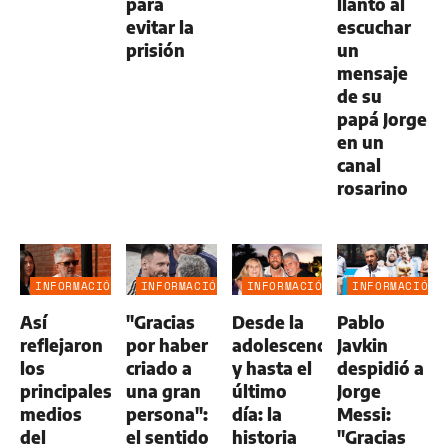
para
llanto al
evitar la
escuchar
prisión
un
mensaje
de su
papá Jorge
en un
canal
rosarino
INFORMACIÓN
INFORMACIÓN
INFORMACIÓN
INFORMACIÓN
GENERAL
GENERAL
GENERAL
GENERAL
Así
"Gracias
Desde la
Pablo
reflejaron
por haber
adolescencia
Javkin
los
criado a
y hasta el
despidió a
principales
una gran
último
Jorge
medios
persona":
día: la
Messi:
del
el sentido
historia
"Gracias