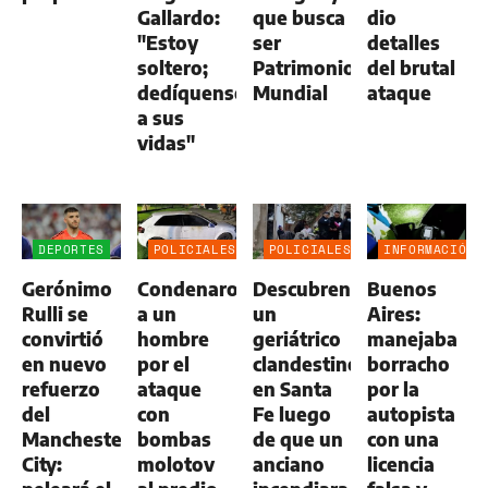
Gallardo:
que busca
dio
"Estoy
ser
detalles
soltero;
Patrimonio
del brutal
dedíquense
Mundial
ataque
a sus
vidas"
DEPORTES
POLICIALES
POLICIALES
INFORMACIÓN
GENERAL
Gerónimo
Condenaron
Descubren
Buenos
Rulli se
a un
un
Aires:
convirtió
hombre
geriátrico
manejaba
en nuevo
por el
clandestino
borracho
refuerzo
ataque
en Santa
por la
del
con
Fe luego
autopista
Manchester
bombas
de que un
con una
City:
molotov
anciano
licencia