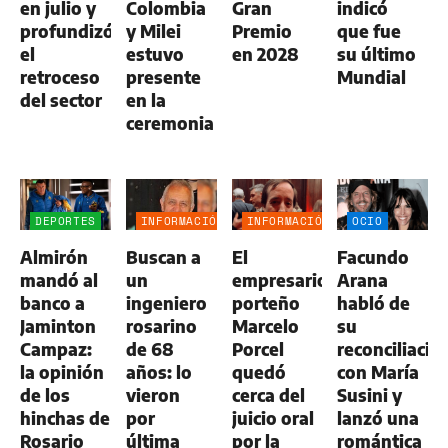
en julio y
Colombia
Gran
indicó
profundizó
y Milei
Premio
que fue
el
estuvo
en 2028
su último
retroceso
presente
Mundial
del sector
en la
ceremonia
DEPORTES
INFORMACIÓN
INFORMACIÓN
OCIO
GENERAL
GENERAL
Almirón
Buscan a
El
Facundo
mandó al
un
empresario
Arana
banco a
ingeniero
porteño
habló de
Jaminton
rosarino
Marcelo
su
Campaz:
de 68
Porcel
reconciliació
la opinión
años: lo
quedó
con María
de los
vieron
cerca del
Susini y
hinchas de
por
juicio oral
lanzó una
Rosario
última
por la
romántica