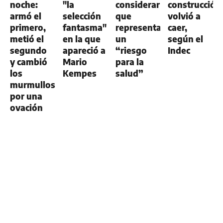
noche:
"la
considerar
construcción
armó el
selección
que
volvió a
primero,
fantasma"
representa
caer,
metió el
en la que
un
según el
segundo
apareció a
“riesgo
Indec
y cambió
Mario
para la
los
Kempes
salud”
murmullos
por una
ovación