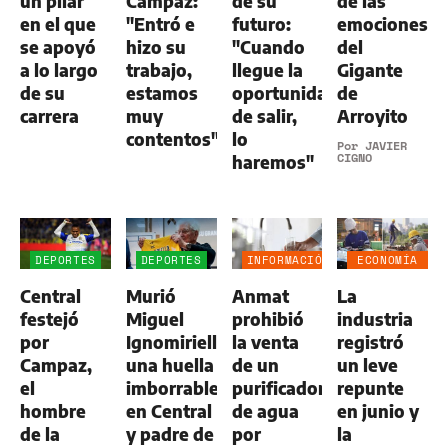
un pilar
Campaz:
de su
de las
en el que
"Entró e
futuro:
emociones
se apoyó
hizo su
"Cuando
del
a lo largo
trabajo,
llegue la
Gigante
de su
estamos
oportunidad
de
carrera
muy
de salir,
Arroyito
contentos"
lo
Por
JAVIER
CIGNO
haremos"
DEPORTES
DEPORTES
INFORMACIÓN
ECONOMÍA
GENERAL
NEGOCIOS
Central
Murió
Anmat
La
AGRO
festejó
Miguel
prohibió
industria
por
Ignomiriello:
la venta
registró
Campaz,
una huella
de un
un leve
el
imborrable
purificador
repunte
hombre
en Central
de agua
en junio y
de la
y padre de
por
la