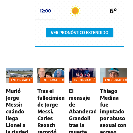
6°
12:00
VER PRONÓSTICO EXTENDIDO
INFORMACIÓN
INFORMACIÓN
INFORMACIÓN
INFORMACIÓN
GENERAL
GENERAL
GENERAL
GENERAL
Murió
Tras el
El
Thiago
Jorge
fallecimiento
mensaje
Medina
Messi:
de Jorge
de
fue
cuándo
Messi,
Abanderado
imputado
llega
Carles
Grandoli
por abuso
Lionel a
Rexach
tras la
sexual con
la ciudad
recordó
muerte
acceso