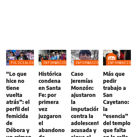
POLICIALES
INFORMACIÓN
INFORMACIÓN
INFORMACIÓN
GENERAL
GENERAL
GENERAL
“Lo que
Histórica
Caso
Más que
hice no
condena
Jeremías
pedir
tiene
en Santa
Monzón:
trabajo a
vuelta
Fe: por
ajustaron
San
atrás”: el
primera
la
Cayetano:
perfil del
vez
imputación
la
femicida
juzgaron
contra la
“esencia”
de
el
adolescente
del templo
Débora y
abandono
acusada y
que falta