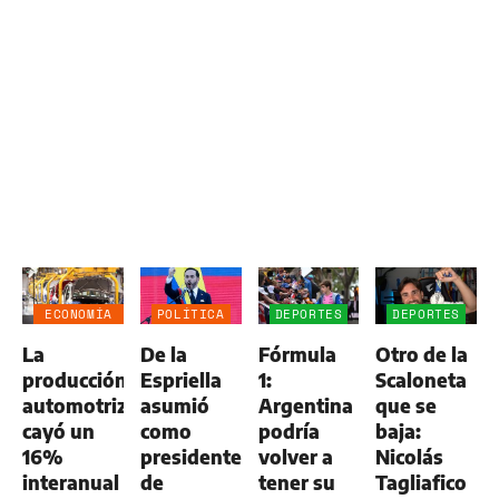
ECONOMÍA
POLÍTICA
DEPORTES
DEPORTES
NEGOCIOS
La
De la
Fórmula
Otro de la
AGRO
producción
Espriella
1:
Scaloneta
automotriz
asumió
Argentina
que se
cayó un
como
podría
baja:
16%
presidente
volver a
Nicolás
interanual
de
tener su
Tagliafico