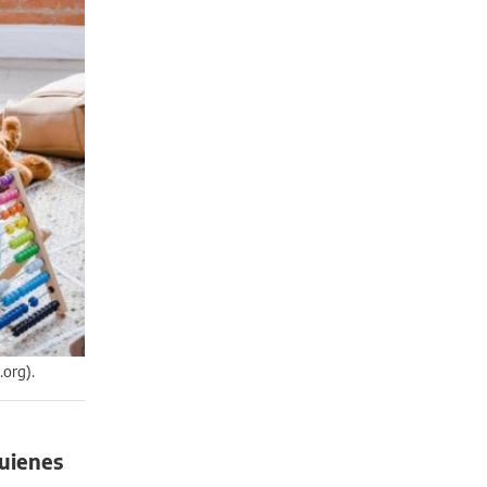
.org).
quienes