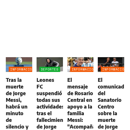
INFORMACIÓN
DEPORTES
INFORMACIÓN
INFORMACIÓN
GENERAL
GENERAL
GENERAL
Tras la
Leones
El
El
muerte
FC
mensaje
comunicado
de Jorge
suspendió
de Rosario
del
Messi,
todas sus
Central en
Sanatorio
habrá un
actividades
apoyo a la
Centro
minuto
tras el
familia
sobre la
de
fallecimiento
Messi:
muerte
silencio y
de Jorge
"Acompañamos
de Jorge