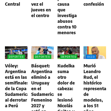
Central
vez el
causa
confesión
jueves en
que
el centro
investiga
abusos
contra 10
menores
DEPORTES
DEPORTES
DEPORTES
OCIO
Vóley:
Básquet:
Kudelka
Murió
Argentina
Argentina
suma
Leandro
está en las
eliminó a
otro
Rud, el
semifinales
Uruguay
dolor de
histórico
de la Copa
en el
cabeza:
representan
Sudamericana
Sudamericano
se
de
al derrotar
Femenino
lesionó
modelos,
a Perú
2027 y
Nicolás
a los 51