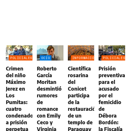
POLICIALES
OCIO
INFORMACIÓN
POLICIALES
GENERAL
Crimen
Roberto
Científica
Prisión
del niño
García
rosarina
preventiva
Máximo
Moritan
del
para el
Jerez en
desmintió
Conicet
acusado
Los
rumores
participa
por el
Pumitas:
de
de la
femicidio
cuatro
romance
restauración
de
condenados
con Emily
de un
Débora
a prisión
Ceco y
templo de
Bordón:
perpetua
Virginia
Paraguay
la Fiscalía