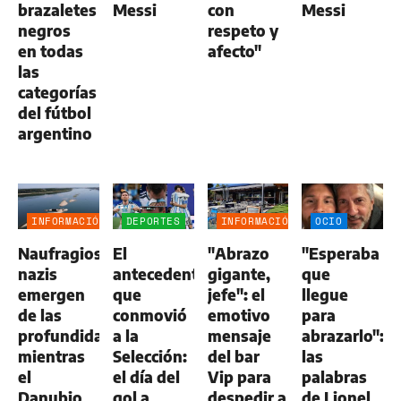
brazaletes
Messi
con
Messi
negros
respeto y
en todas
afecto"
las
categorías
del fútbol
argentino
INFORMACIÓN
DEPORTES
INFORMACIÓN
OCIO
GENERAL
GENERAL
Naufragios
El
"Abrazo
"Esperaba
nazis
antecedente
gigante,
que
emergen
que
jefe": el
llegue
de las
conmovió
emotivo
para
profundidades
a la
mensaje
abrazarlo":
mientras
Selección:
del bar
las
el
el día del
Vip para
palabras
Danubio
gol a
despedir a
de Lionel