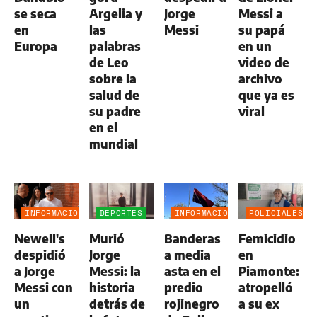
se seca
Argelia y
Jorge
Messi a
en
las
Messi
su papá
Europa
palabras
en un
de Leo
video de
sobre la
archivo
salud de
que ya es
su padre
viral
en el
mundial
INFORMACIÓN
DEPORTES
INFORMACIÓN
POLICIALES
GENERAL
GENERAL
Newell's
Murió
Banderas
Femicidio
despidió
Jorge
a media
en
a Jorge
Messi: la
asta en el
Piamonte:
Messi con
historia
predio
atropelló
un
detrás de
rojinegro
a su ex