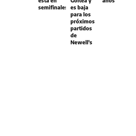
está en
Goitea y
años
semifinales
es baja
para los
próximos
partidos
de
Newell's