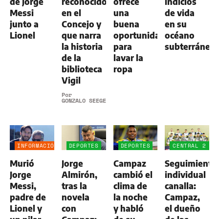
de Jorge
reconocido
ofrece
indicios
Messi
en el
una
de vida
junto a
Concejo y
buena
en su
Lionel
que narra
oportunidad
océano
la historia
para
subterráneo
de la
lavar la
biblioteca
ropa
Vigil
Por
GONZALO SEEGER
INFORMACIÓN
DEPORTES
DEPORTES
CENTRAL 2
GENERAL
-
Murió
Jorge
Campaz
Seguimiento
ALDOSIVI
1
Jorge
Almirón,
cambió el
individual
Messi,
tras la
clima de
canalla:
padre de
novela
la noche
Campaz,
Lionel y
con
y habló
el dueño