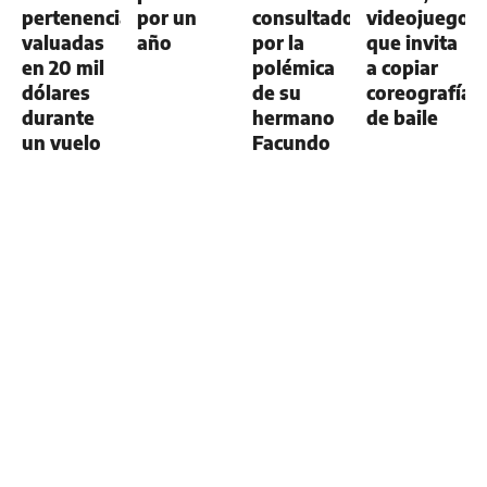
pertenencias
por un
consultado
videojuego
valuadas
año
por la
que invita
en 20 mil
polémica
a copiar
dólares
de su
coreografías
durante
hermano
de baile
un vuelo
Facundo