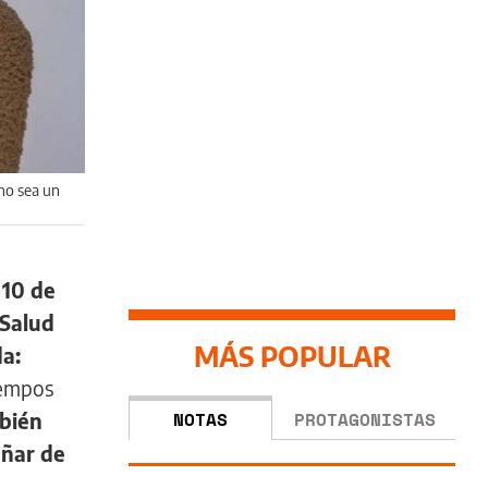
no sea un
 10 de
 Salud
MÁS POPULAR
da:
empos
NOTAS
PROTAGONISTAS
bién
añar de