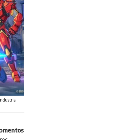
industria
momentos
res