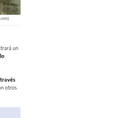
n.com)
strará un
lo
 través
con otros