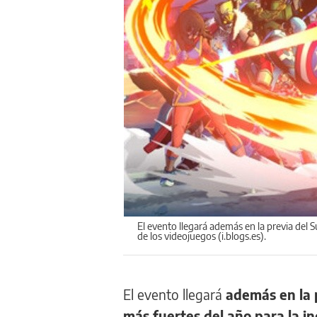
El evento llegará además en la previa del
de los videojuegos (i.blogs.es).
El evento llegará
además en la 
más fuertes del año para la in