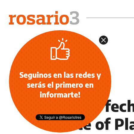
Seguinos en las redes y
serás el primero en
VIDEOJUEGOS
informarte!
Ya hay fec
State of Pl