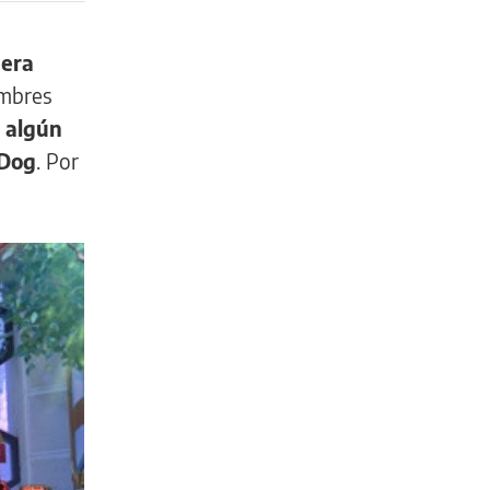
pera
ombres
o algún
 Dog
. Por