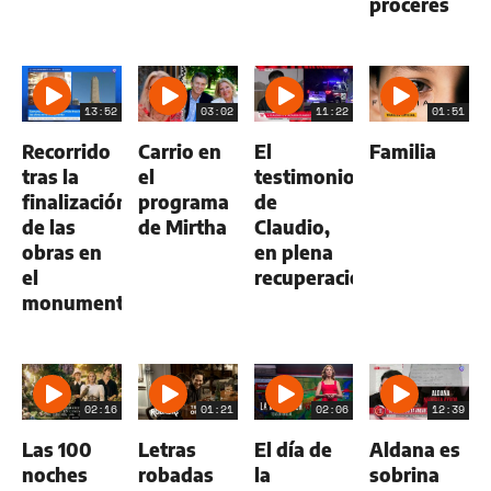
próceres
13:52
03:02
11:22
01:51
Recorrido
Carrio en
El
Familia
tras la
el
testimonio
finalización
programa
de
de las
de Mirtha
Claudio,
obras en
en plena
el
recuperación.
monumento
02:16
01:21
02:06
12:39
Las 100
Letras
El día de
Aldana es
noches
robadas
la
sobrina