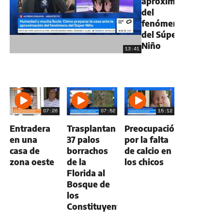
aproximación
del
fenómeno
del Súper
Niño
13:41
07:26
07:52
15:12
Entradera
Trasplantan
Preocupación
en una
37 palos
por la falta
casa de
borrachos
de calcio en
zona oeste
de la
los chicos
Florida al
Bosque de
los
Constituyentes