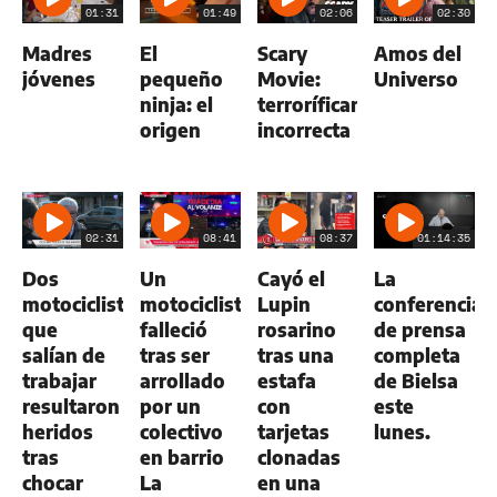
01:31
01:49
02:06
02:30
Madres
El
Scary
Amos del
jóvenes
pequeño
Movie:
Universo
ninja: el
terroríficamente
origen
incorrecta
02:31
08:41
08:37
01:14:35
Dos
Un
Cayó el
La
motociclistas
motociclista
Lupin
conferencia
que
falleció
rosarino
de prensa
salían de
tras ser
tras una
completa
trabajar
arrollado
estafa
de Bielsa
resultaron
por un
con
este
heridos
colectivo
tarjetas
lunes.
tras
en barrio
clonadas
chocar
La
en una