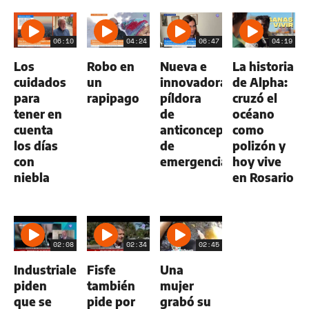
06:10
04:24
06:47
04:19
Los
Robo en
Nueva e
La historia
cuidados
un
innovadora
de Alpha:
para
rapipago
píldora
cruzó el
tener en
de
océano
cuenta
anticoncepción
como
los días
de
polizón y
con
emergencia
hoy vive
niebla
en Rosario
02:08
02:34
02:45
Industriales
Fisfe
Una
piden
también
mujer
que se
pide por
grabó su