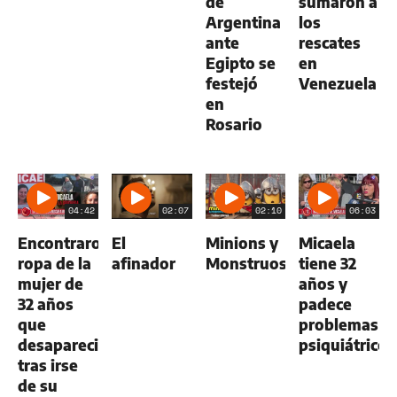
de
sumaron a
Argentina
los
ante
rescates
Egipto se
en
festejó
Venezuela
en
Rosario
04:42
02:07
02:10
06:03
Encontraron
El
Minions y
Micaela
ropa de la
afinador
Monstruos
tiene 32
mujer de
años y
32 años
padece
que
problemas
desapareció
psiquiátricos
tras irse
de su