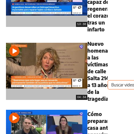
capaz de
regenerar
el corazón
tras un
13:36
infarto
Nuevo
homenaje
a las
víctimas
de calle
Salta 2141
a 13 años
de la
04:34
tragedia
Cómo
preparar la
casa ante la