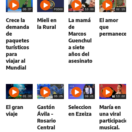
05:37
P0D00
10:00
02:15
Crece la
Mieli en
La mamá
El amor
demanda
la Rural
de
que
de
Marcos
permanece
paquetes
Guenchul
turísticos
a siete
para
años del
viajar al
asesinato
Mundial
01:33
05:25
08:21
13:22
El gran
Gastón
Seleccion
María en
viaje
Ávila -
en Ezeiza
una viral
Rosario
participación
Central
musical.