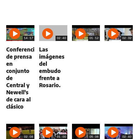
14:17
02:40
01:12
02:32
Conferencia
Las
de prensa
imágenes
en
del
conjunto
embudo
de
frente a
Central y
Rosario.
Newell's
de cara al
clásico
02:08
01:00
05:06
02:40