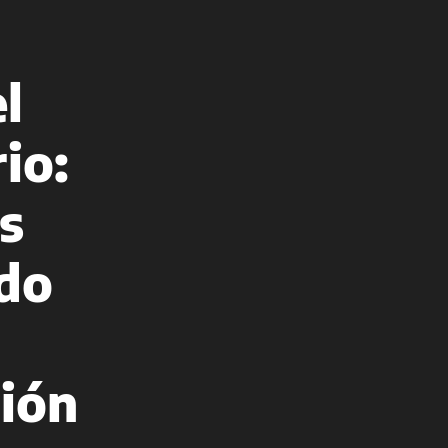
el
io:
s
do
ción