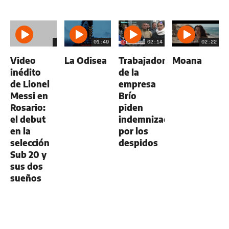
01:49
02:14
02:22
Video
La Odisea
Trabajadores
Moana
inédito
de la
de Lionel
empresa
Messi en
Brío
Rosario:
piden
el debut
indemnización
en la
por los
selección
despidos
Sub 20 y
sus dos
sueños