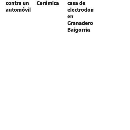
contra un
Cerámica
casa de
automóvil
electrodomésticos
en
Granadero
Baigorria