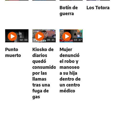
Botín de
Los Totora
guerra
02:00
05:41
03:47
Punto
Kiosko de
Mujer
muerto
diarios
denunció
quedó
el robo y
consumido
manoseo
por las
a su hija
llamas
dentro de
tras una
un centro
fuga de
médico
gas