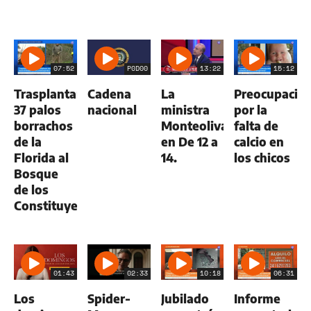
07:52
P0D00
13:22
15:12
Trasplantan
Cadena
La
Preocupació
37 palos
nacional
ministra
por la
borrachos
Monteoliva
falta de
de la
en De 12 a
calcio en
Florida al
14.
los chicos
Bosque
de los
Constituyentes
01:43
02:33
10:18
06:31
Los
Spider-
Jubilado
Informe