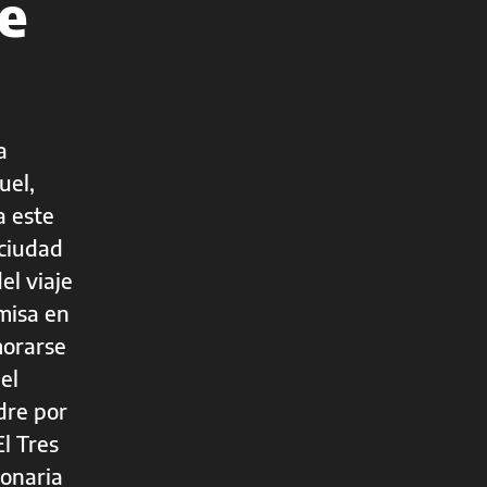
e
a
uel,
a este
 ciudad
el viaje
 misa en
morarse
el
dre por
l Tres
ionaria