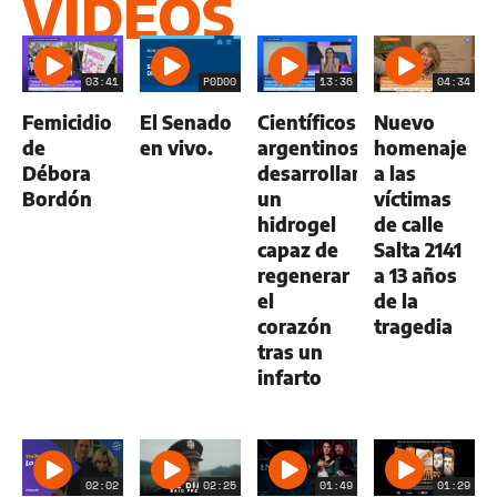
VIDEOS
03:41
P0D00
13:36
04:34
Femicidio
El Senado
Científicos
Nuevo
de
en vivo.
argentinos
homenaje
Débora
desarrollan
a las
Bordón
un
víctimas
hidrogel
de calle
capaz de
Salta 2141
regenerar
a 13 años
el
de la
corazón
tragedia
tras un
infarto
02:02
02:25
01:49
01:29