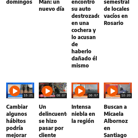
domingos
Man: un
encontró
semestral
nuevo día
su auto
de locales
destrozado
vacíos en
en una
Rosario
cochera y
lo acusan
de
haberlo
dañado él
mismo
15:21
08:07
06:57
10:20
Cambiar
Un
Intensa
Buscan a
algunos
delincuente
niebla en
Micaela
hábitos
se hizo
la región
Albornoz
podría
pasar por
en
mejorar
cliente
Santiago