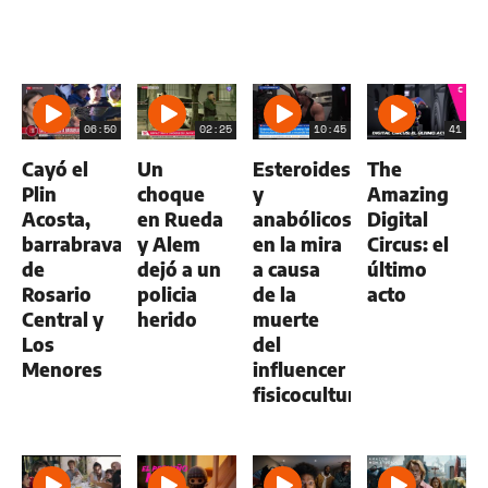
06:50
02:25
10:45
41
Cayó el
Un
Esteroides
The
Plin
choque
y
Amazing
Acosta,
en Rueda
anabólicos
Digital
barrabrava
y Alem
en la mira
Circus: el
de
dejó a un
a causa
último
Rosario
policia
de la
acto
Central y
herido
muerte
Los
del
Menores
influencer
fisicoculturista