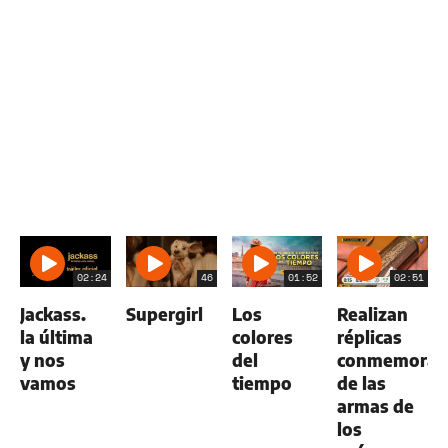
02:24
46
01:52
02:51
Jackass.
Supergirl
Los
Realizan
la última
colores
réplicas
y nos
del
conmemorat
vamos
tiempo
de las
armas de
los