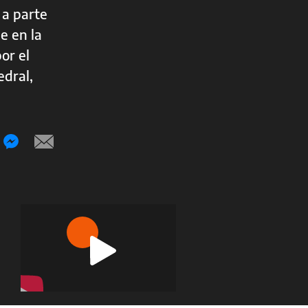
 a parte
e en la
or el
edral,
Play
Video