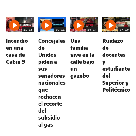
11:18
05:11
19:17
07:19
Incendio
Concejales
Una
Ruidazo
en una
de
familia
de
casa de
Unidos
vive en la
docentes
Cabin 9
piden a
calle bajo
y
sus
un
estudiantes
senadores
gazebo
del
nacionales
Superior y
que
Politécnico
rechacen
el recorte
del
subsidio
al gas