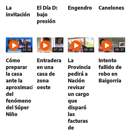
La
El Día D:
Engendro
Canelones
invitación
bajo
presión
13:41
07:26
02:20
06:37
Cómo
Entradera
La
Intento
preparar
en una
Provincia
fallido de
la casa
casa de
pedirá a
robo en
ante la
zona
Nación
Baigorria
aproximación
oeste
revisar
del
un cargo
fenómeno
que
del Súper
disparó
Niño
las
facturas
de