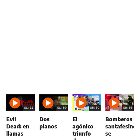
01:11
01:50
05:59
09:55
Evil
Dos
El
Bomberos
Dead: en
pianos
agónico
santafesinos
llamas
triunfo
se