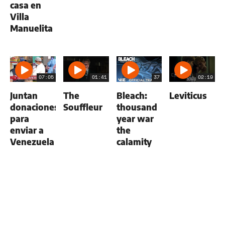
casa en
Villa
Manuelita
07:05
01:41
37
02:19
Juntan
The
Bleach:
Leviticus
donaciones
Souffleur
thousand
para
year war
enviar a
the
Venezuela
calamity