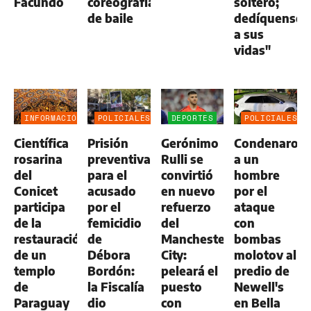
Facundo
coreografías
soltero;
de baile
dedíquense
a sus
vidas"
INFORMACIÓN
POLICIALES
DEPORTES
POLICIALES
GENERAL
Científica
Prisión
Gerónimo
Condenaron
rosarina
preventiva
Rulli se
a un
del
para el
convirtió
hombre
Conicet
acusado
en nuevo
por el
participa
por el
refuerzo
ataque
de la
femicidio
del
con
restauración
de
Manchester
bombas
de un
Débora
City:
molotov al
templo
Bordón:
peleará el
predio de
de
la Fiscalía
puesto
Newell's
Paraguay
dio
con
en Bella