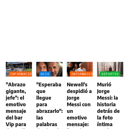
INFORMACIÓN
OCIO
INFORMACIÓN
DEPORTES
GENERAL
GENERAL
"Abrazo
"Esperaba
Newell's
Murió
gigante,
que
despidió a
Jorge
jefe": el
llegue
Jorge
Messi: la
emotivo
para
Messi con
historia
mensaje
abrazarlo":
un
detrás de
del bar
las
emotivo
la foto
Vip para
palabras
mensaje:
íntima