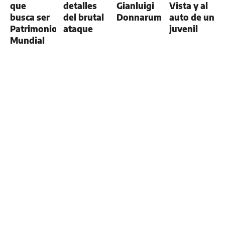
que
detalles
Gianluigi
Vista y al
busca ser
del brutal
Donnarumma
auto de un
Patrimonio
ataque
juvenil
Mundial