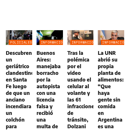
POLICIALES
INFORMACIÓN
INFORMACIÓN
INFORMACIÓN
GENERAL
GENERAL
GENERAL
Descubren
Buenos
Tras la
La UNR
un
Aires:
polémica
abrió su
geriátrico
manejaba
por el
propia
clandestino
borracho
video
planta de
en Santa
por la
usando el
alimentos:
Fe luego
autopista
celular al
“Que
de que un
con una
volante y
haya
anciano
licencia
las 61
gente sin
incendiara
falsa y
infracciones
comida
un
recibió
de
en
colchón
una
tránsito,
Argentina
para
multa de
Dolzani
es una