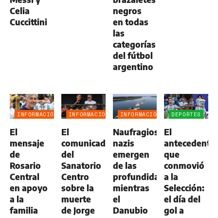
Celia
negros
Cuccittini
en todas
las
categorías
del fútbol
argentino
INFORMACIÓN
INFORMACIÓN
INFORMACIÓN
DEPORTES
GENERAL
GENERAL
GENERAL
El
El
Naufragios
El
mensaje
comunicado
nazis
antecedente
de
del
emergen
que
Rosario
Sanatorio
de las
conmovió
Central
Centro
profundidades
a la
en apoyo
sobre la
mientras
Selección:
a la
muerte
el
el día del
familia
de Jorge
Danubio
gol a