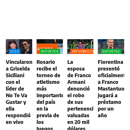
AGENDA
OCIO
DEPORTES
INFORMACIÓN
DEPORTES
GENERAL
Vincularon
Rosario
La
Fiorentina
a Griselda
recibe el
esposa
presentó
Siciliani
torneo de
de Franco
oficialmente
con el
atletismo
Armani
a Franco
líder de
más
denunció
Mastantuono
No Te Va
importante
el robo
jugará a
Gustar y
del país
de sus
préstamo
ella
en la
pertenencias
por un
respondió
previa de
valuadas
año
en vivo
los
en 20 mil
Juegos
dólares