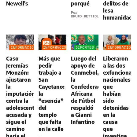
Newell's
porqué
delitos de
lesa
Por
BRUNO BETTIOL
humanidad
INFORMACIÓN
INFORMACIÓN
DEPORTES
INFORMACIÓN
GENERAL
GENERAL
GENERAL
Caso
Más que
Luego del
Liberaron
Jeremías
pedir
apoyo de
a las dos
Monzón:
trabajo a
Conmebol,
exfuncionari
ajustaron
San
la
nacionales
la
Cayetano:
Confederación
que
imputación
la
Africana
habían
contra la
“esencia”
de Fútbol
sido
adolescente
del
respaldó
detenidas
acusada y
templo
a Gianni
en la
sigue el
que falta
Infantino
causa
camino
en la calle
que
hacia el
investiga