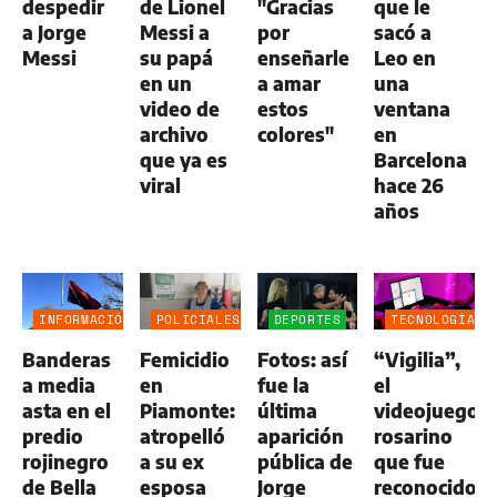
despedir
de Lionel
"Gracias
que le
a Jorge
Messi a
por
sacó a
Messi
su papá
enseñarle
Leo en
en un
a amar
una
video de
estos
ventana
archivo
colores"
en
que ya es
Barcelona
viral
hace 26
años
INFORMACIÓN
POLICIALES
DEPORTES
TECNOLOGÍA
GENERAL
Banderas
Femicidio
Fotos: así
“Vigilia”,
a media
en
fue la
el
asta en el
Piamonte:
última
videojuego
predio
atropelló
aparición
rosarino
rojinegro
a su ex
pública de
que fue
de Bella
esposa
Jorge
reconocido