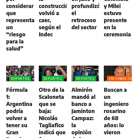
considerar
construcción
profundizó
y Milei
que
volvió a
el
estuvo
representa
caer,
retroceso
presente
un
según el
del sector
en la
“riesgo
Indec
ceremonia
para la
salud”
DEPORTES
DEPORTES
DEPORTES
INFORMACIÓN
GENERAL
Fórmula
Otro de la
Almirón
Buscan a
1:
Scaloneta
mandó al
un
Argentina
que se
banco a
ingeniero
podría
baja:
Jaminton
rosarino
volver a
Nicolás
Campaz:
de 68
tener su
Tagliafico
la
años: lo
Gran
indicó que
opinión
vieron