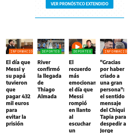
VER PRONÓSTICO EXTENDIDO
INFORMACIÓN
DEPORTES
DEPORTES
INFORMACIÓN
GENERAL
GENERAL
El día que
River
El
"Gracias
Messi y
confirmó
recuerdo
por haber
su papá
la llegada
más
criado a
tuvieron
de
emocionante:
una gran
que
Thiago
el día que
persona":
pagar 432
Almada
Messi
el sentido
mil euros
rompió
mensaje
para
en llanto
del Chiqui
evitar la
al
Tapia para
prisión
escuchar
despedir a
un
Jorge