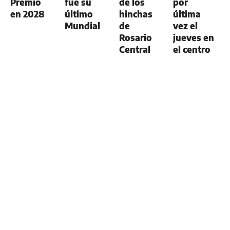
Premio
fue su
de los
por
en 2028
último
hinchas
última
Mundial
de
vez el
Rosario
jueves en
Central
el centro