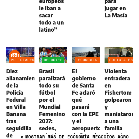
europeos
para
le iban a
jugar en
sacar
La Masía
todo a un
latino”
POLICIALES
DEPORTES
ECONOMÍA
POLICIALES
NEGOCIOS
Diez
Brasil
El
Violenta
AGRO
allanamientos
paralizará
gobierno
entradera
de la
todo su
de Santa
en
Policía
fútbol
Fe aclaró
Fisherton:
Federal
por el
qué
golpearon
en Villa
Mundial
pasará
y
Banana
Femenino
con la EPE
maniataron
tras
2027:
y el
a una
seguidilla
sedes,
aeropuerto
familia
de
entradas
de Rosario
durante
MOSTRAR
MÁS DE ECONOMÍA NEGOCIOS AGRO
»