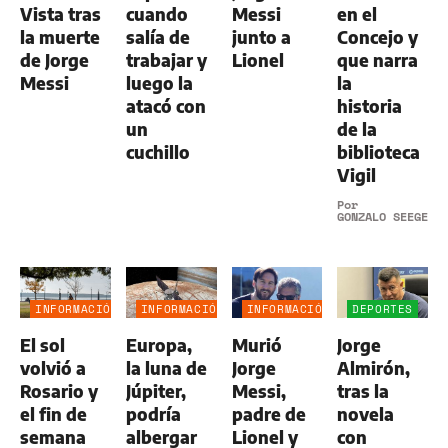
Vista tras
cuando
Messi
en el
la muerte
salía de
junto a
Concejo y
de Jorge
trabajar y
Lionel
que narra
Messi
luego la
la
atacó con
historia
un
de la
cuchillo
biblioteca
Vigil
Por
GONZALO SEEGER
INFORMACIÓN
INFORMACIÓN
INFORMACIÓN
DEPORTES
GENERAL
GENERAL
GENERAL
El sol
Europa,
Murió
Jorge
volvió a
la luna de
Jorge
Almirón,
Rosario y
Júpiter,
Messi,
tras la
el fin de
podría
padre de
novela
semana
albergar
Lionel y
con