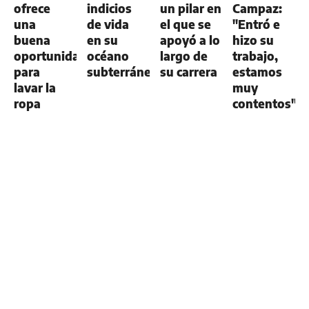
ofrece
indicios
un pilar en
Campaz:
una
de vida
el que se
"Entró e
buena
en su
apoyó a lo
hizo su
oportunidad
océano
largo de
trabajo,
para
subterráneo
su carrera
estamos
lavar la
muy
ropa
contentos"