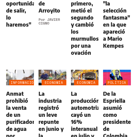
oportunidad
de
primero,
"la
de salir,
Arroyito
metió el
selección
lo
segundo
fantasma"
Por
JAVIER
CIGNO
haremos"
y cambió
en la que
los
apareció
murmullos
a Mario
por una
Kempes
ovación
INFORMACIÓN
ECONOMÍA
ECONOMÍA
POLÍTICA
GENERAL
NEGOCIOS
NEGOCIOS
Anmat
La
La
De la
AGRO
AGRO
prohibió
industria
producción
Espriella
la venta
registró
automotriz
asumió
de un
un leve
cayó un
como
purificador
repunte
16%
presidente
de agua
en junio y
interanual
de
por
la
en julio y
Colombia