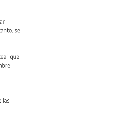
ar
tanto, se
cea" que
embre
 las