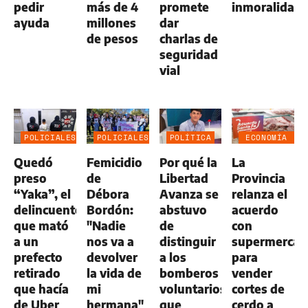
pedir
más de 4
promete
inmoralidad
ayuda
millones
dar
de pesos
charlas de
seguridad
vial
POLICIALES
POLICIALES
POLÍTICA
ECONOMÍA
NEGOCIOS
Quedó
Femicidio
Por qué la
La
AGRO
preso
de
Libertad
Provincia
“Yaka”, el
Débora
Avanza se
relanza el
delincuente
Bordón:
abstuvo
acuerdo
que mató
"Nadie
de
con
a un
nos va a
distinguir
supermercad
prefecto
devolver
a los
para
retirado
la vida de
bomberos
vender
que hacía
mi
voluntarios
cortes de
de Uber
hermana"
que
cerdo a