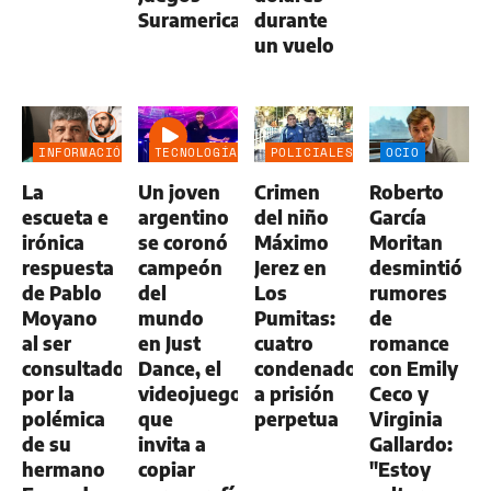
Suramericanos
durante
un vuelo
INFORMACIÓN
TECNOLOGÍA
POLICIALES
OCIO
GENERAL
La
Un joven
Crimen
Roberto
escueta e
argentino
del niño
García
irónica
se coronó
Máximo
Moritan
respuesta
campeón
Jerez en
desmintió
de Pablo
del
Los
rumores
Moyano
mundo
Pumitas:
de
al ser
en Just
cuatro
romance
consultado
Dance, el
condenados
con Emily
por la
videojuego
a prisión
Ceco y
polémica
que
perpetua
Virginia
de su
invita a
Gallardo:
hermano
copiar
"Estoy