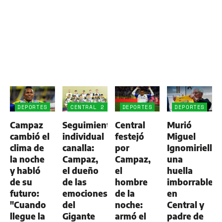
DEPORTES
CENTRAL 2
DEPORTES
DEPORTES
-
Campaz
Seguimiento
Central
Murió
ALDOSIVI
1
cambió el
individual
festejó
Miguel
clima de
canalla:
por
Ignomiriello:
la noche
Campaz,
Campaz,
una
y habló
el dueño
el
huella
de su
de las
hombre
imborrable
futuro:
emociones
de la
en
"Cuando
del
noche:
Central y
llegue la
Gigante
armó el
padre de