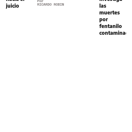
Por
RICARDO ROBINS
juicio
las
muertes
por
fentanilo
contaminad