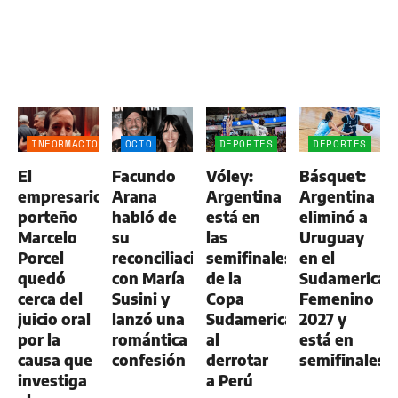
INFORMACIÓN
OCIO
DEPORTES
DEPORTES
GENERAL
El
Facundo
Vóley:
Básquet:
empresario
Arana
Argentina
Argentina
porteño
habló de
está en
eliminó a
Marcelo
su
las
Uruguay
Porcel
reconciliación
semifinales
en el
quedó
con María
de la
Sudamerican
cerca del
Susini y
Copa
Femenino
juicio oral
lanzó una
Sudamericana
2027 y
por la
romántica
al
está en
causa que
confesión
derrotar
semifinales
investiga
a Perú