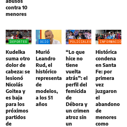
abusos
contra 10
menores
DEPORTES
OCIO
POLICIALES
INFORMACIÓN
GENERAL
Kudelka
Murió
“Lo que
Histórica
suma otro
Leandro
hice no
condena
dolor de
Rud, el
tiene
en Santa
cabeza: se
histórico
vuelta
Fe: por
lesionó
representante
atrás”: el
primera
Nicolás
de
perfil del
vez
Goitea y
modelos,
femicida
juzgaron
es baja
a los 51
de
el
para los
años
Débora y
abandono
próximos
un crimen
de
partidos
atroz sin
menores
de
un
como