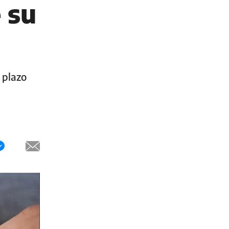
 su
 plazo