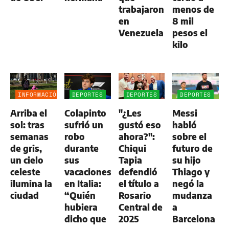
trabajaron
menos de
en
8 mil
Venezuela
pesos el
kilo
INFORMACIÓN
DEPORTES
DEPORTES
DEPORTES
GENERAL
Arriba el
Colapinto
"¿Les
Messi
sol: tras
sufrió un
gustó eso
habló
semanas
robo
ahora?":
sobre el
de gris,
durante
Chiqui
futuro de
un cielo
sus
Tapia
su hijo
celeste
vacaciones
defendió
Thiago y
ilumina la
en Italia:
el título a
negó la
ciudad
“Quién
Rosario
mudanza
hubiera
Central de
a
dicho que
2025
Barcelona