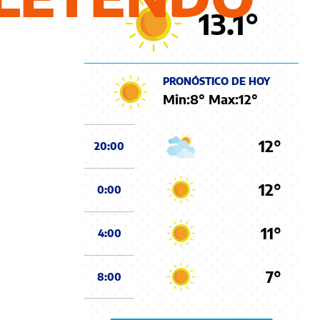
13.1
°
PRONÓSTICO DE HOY
Min:
8
° Max:
12
°
12°
20:00
12°
0:00
11°
4:00
7°
8:00