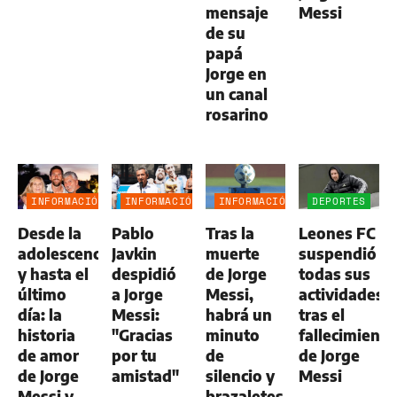
mensaje
Messi
de su
papá
Jorge en
un canal
rosarino
INFORMACIÓN
INFORMACIÓN
INFORMACIÓN
DEPORTES
GENERAL
GENERAL
GENERAL
Desde la
Pablo
Tras la
Leones FC
adolescencia
Javkin
muerte
suspendió
y hasta el
despidió
de Jorge
todas sus
último
a Jorge
Messi,
actividades
día: la
Messi:
habrá un
tras el
historia
"Gracias
minuto
fallecimiento
de amor
por tu
de
de Jorge
de Jorge
amistad"
silencio y
Messi
Messi y
brazaletes