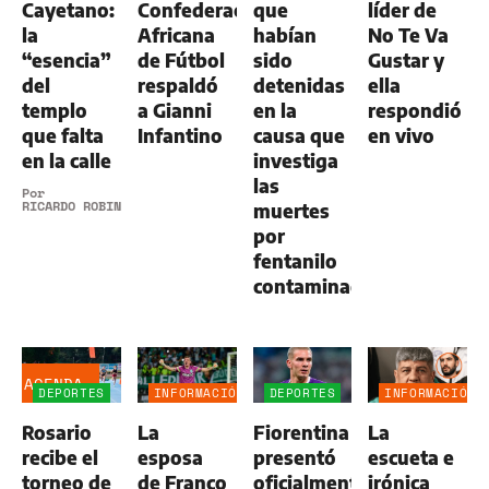
Cayetano:
Confederación
que
líder de
la
Africana
habían
No Te Va
“esencia”
de Fútbol
sido
Gustar y
del
respaldó
detenidas
ella
templo
a Gianni
en la
respondió
que falta
Infantino
causa que
en vivo
en la calle
investiga
las
Por
RICARDO ROBINS
muertes
por
fentanilo
contaminado
AGENDA
DEPORTES
INFORMACIÓN
DEPORTES
INFORMACIÓN
GENERAL
GENERAL
Rosario
La
Fiorentina
La
recibe el
esposa
presentó
escueta e
torneo de
de Franco
oficialmente
irónica