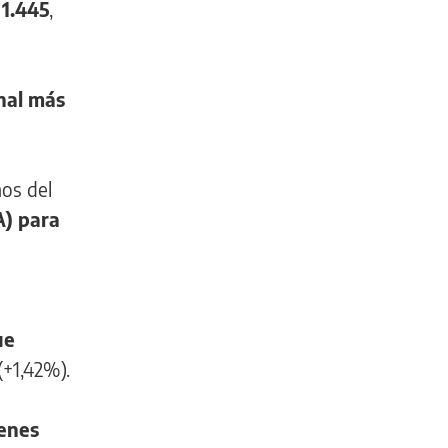
 1.445
,
inal más
mos del
A) para
ue
 (+1,42%).
enes