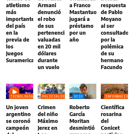
atletismo
Armani
a Franco
respuesta
más
denunció
Mastantuono:
de Pablo
importante
el robo
jugará a
Moyano
del país
de sus
préstamo
al ser
en la
pertenencias
por un
consultado
previa de
valuadas
año
por la
los
en 20 mil
polémica
Juegos
dólares
de su
Suramericanos
durante
hermano
un vuelo
Facundo
TECNOLOGÍA
POLICIALES
OCIO
INFORMACIÓN
GENERAL
Un joven
Crimen
Roberto
Científica
argentino
del niño
García
rosarina
se coronó
Máximo
Moritan
del
campeón
Jerez en
desmintió
Conicet