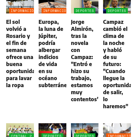
INFORMACIÓN
INFORMACIÓN
DEPORTES
DEPORTES
GENERAL
GENERAL
El sol
Europa,
Jorge
Campaz
volvió a
la luna de
Almirón,
cambió el
Rosario y
Júpiter,
tras la
clima de
el fin de
podría
novela
la noche
semana
albergar
con
y habló
ofrece una
indicios
Campaz:
de su
buena
de vida
"Entró e
futuro:
oportunidad
en su
hizo su
"Cuando
para lavar
océano
trabajo,
llegue la
la ropa
subterráneo
estamos
oportunidad
muy
de salir,
contentos"
lo
haremos"
CENTRAL 2
DEPORTES
DEPORTES
INFORMACIÓN