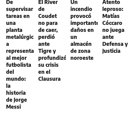
De
El River
Un
Atento
supervisar
de
incendio
leproso:
tareas en
Coudet
provocó
Matías
una
no para
importantes
Cóccaro
planta
de caer,
daños en
no juega
metalúrgica
perdió
un
ante
a
ante
almacén
Defensa y
representar
Tigre y
de zona
Justicia
al mejor
profundizó
noroeste
futbolista
su crisis
del
en el
mundo:
Clausura
la
historia
de Jorge
Messi