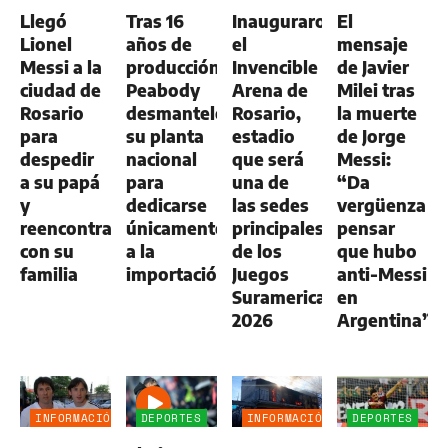
GENERAL
NEGOCIOS
GENERAL
GENERAL
Llegó
Tras 16
Inauguraron
El
AGRO
Lionel
años de
el
mensaje
Messi a la
producción,
Invencible
de Javier
ciudad de
Peabody
Arena de
Milei tras
Rosario
desmanteló
Rosario,
la muerte
para
su planta
estadio
de Jorge
despedir
nacional
que será
Messi:
a su papá
para
una de
“Da
y
dedicarse
las sedes
vergüenza
reencontrarse
únicamente
principales
pensar
con su
a la
de los
que hubo
familia
importación
Juegos
anti-Messi
Suramericanos
en
2026
Argentina”
INFORMACIÓN
DEPORTES
INFORMACIÓN
DEPORTES
GENERAL
GENERAL