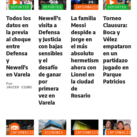
DEPORTES
DEPORTES
INFORMACIÓN
DEPORTES
GENERAL
Todos los
Newell’s
La familia
Torneo
datos en
visita a
Messi
Clausura:
la previa
Defensa
despide a
Boca y
al choque
y Justicia
Jorge en
Vélez
entre
con bajas
el más
empataron
Defensa
sensibles
absoluto
en un
y
y el
hermetismo,
partidazo
Newell's
desafío
ahora con
jugado en
en Varela
de ganar
Lionel en
Parque
por
la ciudad
Patricios
Por
JAVIER CIGNO
primera
de
vez en
Rosario
Varela
INFORMACIÓN
ECONOMÍA
INFORMACIÓN
INFORMACIÓN