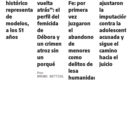
histórico
vuelta
Fe: por
ajustaron
representante
atrás”: el
primera
la
de
perfil del
vez
imputación
modelos,
femicida
juzgaron
contra la
a los 51
de
el
adolescente
años
Débora y
abandono
acusada y
un crimen
de
sigue el
atroz sin
menores
camino
un
como
hacia el
porqué
delitos de
juicio
lesa
Por
BRUNO BETTIOL
humanidad