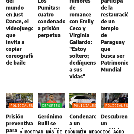
del
Los
rumores
participa
mundo
Pumitas:
de
de la
en Just
cuatro
romance
restauración
Dance, el
condenados
con Emily
de un
videojuego
a prisión
Ceco y
templo
que
perpetua
Virginia
de
invita a
Gallardo:
Paraguay
copiar
"Estoy
que
coreografías
soltero;
busca ser
de baile
dedíquense
Patrimonio
a sus
Mundial
vidas"
POLICIALES
DEPORTES
POLICIALES
POLICIALES
Prisión
Gerónimo
Condenaron
Descubren
preventiva
Rulli se
a un
un
para el
convirtió
hombre
geriátrico
MOSTRAR
MÁS DE ECONOMÍA NEGOCIOS AGRO
»