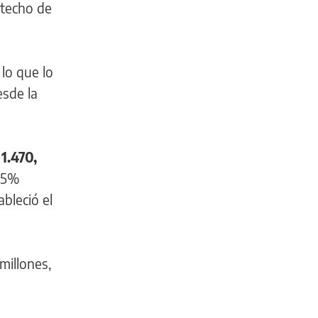
 techo de
lo que lo
esde la
1.470,
1,5%
bleció el
millones,