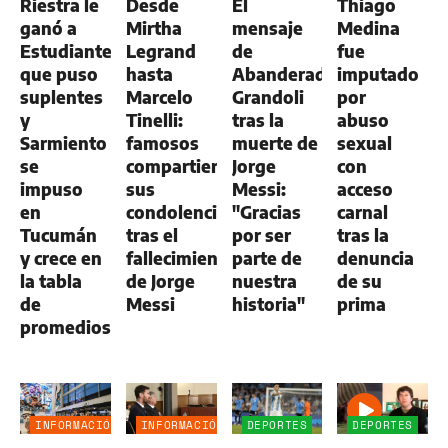
Riestra le
Desde
El
Thiago
ganó a
Mirtha
mensaje
Medina
Estudiantes,
Legrand
de
fue
que puso
hasta
Abanderado
imputado
suplentes
Marcelo
Grandoli
por
y
Tinelli:
tras la
abuso
Sarmiento
famosos
muerte de
sexual
se
compartieron
Jorge
con
impuso
sus
Messi:
acceso
en
condolencias
"Gracias
carnal
Tucumán
tras el
por ser
tras la
y crece en
fallecimiento
parte de
denuncia
la tabla
de Jorge
nuestra
de su
de
Messi
historia"
prima
promedios
INFORMACIÓN
INFORMACIÓN
DEPORTES
DEPORTES
GENERAL
GENERAL