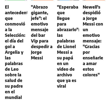
GENERAL
GENERAL
El
"Abrazo
"Esperaba
Newell's
antecedente
gigante,
que
despidió
que
jefe": el
llegue
a Jorge
conmovió
emotivo
para
Messi con
a la
mensaje
abrazarlo":
un
Selección:
del bar
las
emotivo
el día del
Vip para
palabras
mensaje:
gol a
despedir a
de Lionel
"Gracias
Argelia y
Jorge
Messi a
por
las
Messi
su papá
enseñarle
palabras
en un
a amar
de Leo
video de
estos
sobre la
archivo
colores"
salud de
que ya es
su padre
viral
en el
mundial