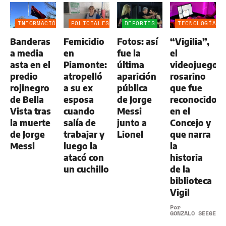
INFORMACIÓN
POLICIALES
DEPORTES
TECNOLOGÍA
GENERAL
Banderas
Femicidio
Fotos: así
“Vigilia”,
a media
en
fue la
el
asta en el
Piamonte:
última
videojuego
predio
atropelló
aparición
rosarino
rojinegro
a su ex
pública
que fue
de Bella
esposa
de Jorge
reconocido
Vista tras
cuando
Messi
en el
la muerte
salía de
junto a
Concejo y
de Jorge
trabajar y
Lionel
que narra
Messi
luego la
la
atacó con
historia
un cuchillo
de la
biblioteca
Vigil
Por
GONZALO SEEGER