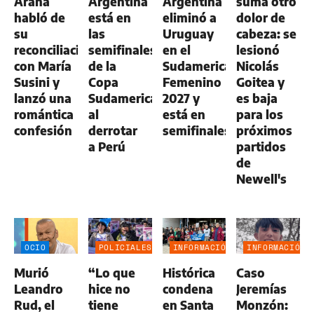
Arana
Argentina
Argentina
suma otro
habló de
está en
eliminó a
dolor de
su
las
Uruguay
cabeza: se
reconciliación
semifinales
en el
lesionó
con María
de la
Sudamericano
Nicolás
Susini y
Copa
Femenino
Goitea y
lanzó una
Sudamericana
2027 y
es baja
romántica
al
está en
para los
confesión
derrotar
semifinales
próximos
a Perú
partidos
de
Newell's
OCIO
POLICIALES
INFORMACIÓN
INFORMACIÓN
GENERAL
GENERAL
Murió
“Lo que
Histórica
Caso
Leandro
hice no
condena
Jeremías
Rud, el
tiene
en Santa
Monzón: