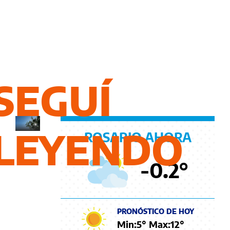
y
una
semana
con
más
SEGUÍ
nubosidad
LEYENDO
ROSARIO AHORA
-0.2
°
PRONÓSTICO DE HOY
Min:
5
° Max:
12
°