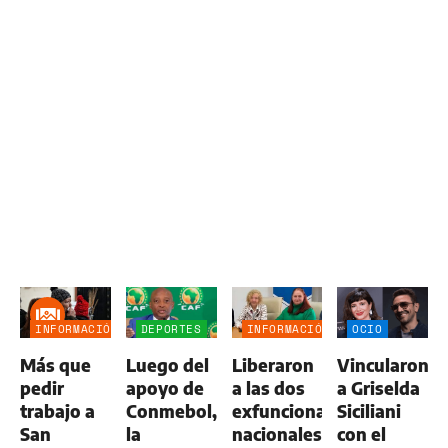
INFORMACIÓN
DEPORTES
INFORMACIÓN
OCIO
GENERAL
GENERAL
Más que
Luego del
Liberaron
Vincularon
pedir
apoyo de
a las dos
a Griselda
trabajo a
Conmebol,
exfuncionarias
Siciliani
San
la
nacionales
con el