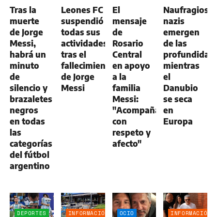
GENERAL
GENERAL
GENERAL
Tras la
Leones FC
El
Naufragios
muerte
suspendió
mensaje
nazis
de Jorge
todas sus
de
emergen
Messi,
actividades
Rosario
de las
habrá un
tras el
Central
profundidad
minuto
fallecimiento
en apoyo
mientras
de
de Jorge
a la
el
silencio y
Messi
familia
Danubio
brazaletes
Messi:
se seca
negros
"Acompañamos
en
en todas
con
Europa
las
respeto y
categorías
afecto"
del fútbol
argentino
DEPORTES
INFORMACIÓN
OCIO
INFORMACIÓN