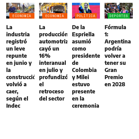
ECONOMÍA
ECONOMÍA
POLÍTICA
DEPORTES
NEGOCIOS
NEGOCIOS
La
La
De la
Fórmula
AGRO
AGRO
industria
producción
Espriella
1:
registró
automotriz
asumió
Argentina
un leve
cayó un
como
podría
repunte
16%
presidente
volver a
en junio y
interanual
de
tener su
la
en julio y
Colombia
Gran
construcción
profundizó
y Milei
Premio
volvió a
el
estuvo
en 2028
caer,
retroceso
presente
según el
del sector
en la
Indec
ceremonia