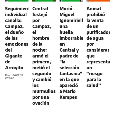
-
GENERAL
Seguimiento
Central
Murió
Anmat
ALDOSIVI
1
individual
festejó
Miguel
prohibió
canalla:
por
Ignomiriello:
la venta
Campaz,
Campaz,
una
de un
el dueño
el
huella
purificador
de las
hombre
imborrable
de agua
emociones
de la
en
por
del
noche:
Central y
considerar
Gigante
armó el
padre de
que
de
primero,
"la
representa
Arroyito
metió el
selección
un
segundo
fantasma"
“riesgo
Por
JAVIER
CIGNO
y cambió
en la que
para la
los
apareció
salud”
murmullos
a Mario
por una
Kempes
ovación