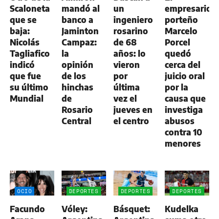
Scaloneta
mandó al
un
empresario
que se
banco a
ingeniero
porteño
baja:
Jaminton
rosarino
Marcelo
Nicolás
Campaz:
de 68
Porcel
Tagliafico
la
años: lo
quedó
indicó
opinión
vieron
cerca del
que fue
de los
por
juicio oral
su último
hinchas
última
por la
Mundial
de
vez el
causa que
Rosario
jueves en
investiga
Central
el centro
abusos
contra 10
menores
OCIO
DEPORTES
DEPORTES
DEPORTES
Facundo
Vóley:
Básquet:
Kudelka