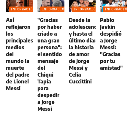
INFORMACIÓN
INFORMACIÓN
INFORMACIÓN
INFORMACIÓN
GENERAL
GENERAL
GENERAL
GENERAL
Así
"Gracias
Desde la
Pablo
reflejaron
por haber
adolescencia
Javkin
los
criado a
y hasta el
despidió
principales
una gran
último día:
a Jorge
medios
persona":
la historia
Messi:
del
el sentido
de amor
"Gracias
mundo la
mensaje
de Jorge
por tu
muerte
del
Messi y
amistad"
del padre
Chiqui
Celia
de Lionel
Tapia
Cuccittini
Messi
para
despedir
a Jorge
Messi