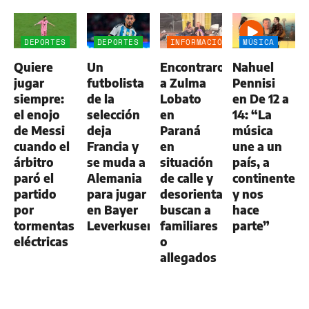
DEPORTES
DEPORTES
INFORMACIÓN
MÚSICA
GENERAL
Quiere
Un
Encontraron
Nahuel
jugar
futbolista
a Zulma
Pennisi
siempre:
de la
Lobato
en De 12 a
el enojo
selección
en
14: “La
de Messi
deja
Paraná
música
cuando el
Francia y
en
une a un
árbitro
se muda a
situación
país, a
paró el
Alemania
de calle y
continentes
partido
para jugar
desorientada:
y nos
por
en Bayer
buscan a
hace
tormentas
Leverkusen
familiares
parte”
eléctricas
o
allegados