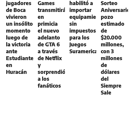
jugadores
Games
habilitó a
Sorteo
de Boca
transmitirá
importar
Aniversario:
vivieron
en
equipamiento
pozo
un insólito
primicia
sin
estimado
momento
el nuevo
impuestos
de
luego de
adelanto
para los
$20.000
la victoria
de GTA 6
Juegos
millones,
ante
a través
Suramericanos
con 3
Estudiantes
de Netflix
millones
en
y
de
Huracán
sorprendió
dólares
a los
del
fanáticos
Siempre
Sale