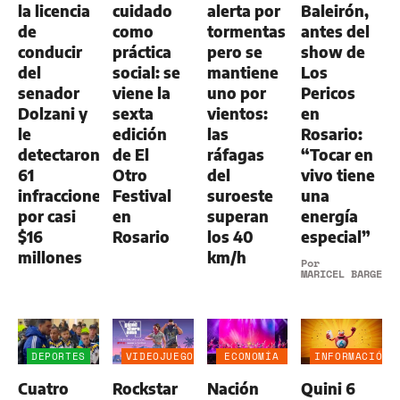
la licencia
cuidado
alerta por
Baleirón,
de
como
tormentas
antes del
conducir
práctica
pero se
show de
del
social: se
mantiene
Los
senador
viene la
uno por
Pericos
Dolzani y
sexta
vientos:
en
le
edición
las
Rosario:
detectaron
de El
ráfagas
“Tocar en
61
Otro
del
vivo tiene
infracciones
Festival
suroeste
una
por casi
en
superan
energía
$16
Rosario
los 40
especial”
millones
km/h
Por
MARICEL BARGERI
DEPORTES
VIDEOJUEGOS
ECONOMÍA
INFORMACIÓN
NEGOCIOS
GENERAL
Cuatro
Rockstar
Nación
Quini 6
AGRO