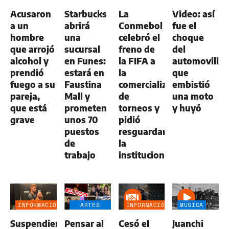
GENERAL
GENERAL
Acusaron
Starbucks
La
Video: así
a un
abrirá
Conmebol
fue el
hombre
una
celebró el
choque
que arrojó
sucursal
freno de
del
alcohol y
en Funes:
la FIFA a
automovilist
prendió
estará en
la
que
fuego a su
Faustina
comercialización
embistió
pareja,
Mall y
de
una moto
que está
prometen
torneos y
y huyó
grave
unos 70
pidió
puestos
resguardar
de
la
trabajo
institucionalidad
INFORMACIÓN
ARTES
INFORMACIÓN
MÚSICA
GENERAL
ESCÉNICAS
GENERAL
Suspendieron
Pensar al
Cesó el
Juanchi