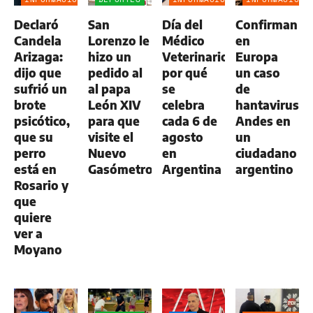
GENERAL
GENERAL
GENERAL
Declaró
San
Día del
Confirman
Candela
Lorenzo le
Médico
en
Arizaga:
hizo un
Veterinario:
Europa
dijo que
pedido al
por qué
un caso
sufrió un
al papa
se
de
brote
León XIV
celebra
hantavirus
psicótico,
para que
cada 6 de
Andes en
que su
visite el
agosto
un
perro
Nuevo
en
ciudadano
está en
Gasómetro
Argentina
argentino
Rosario y
que
quiere
ver a
Moyano