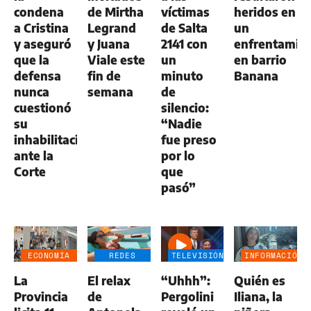
condena
de Mirtha
víctimas
heridos en
a Cristina
Legrand
de Salta
un
y aseguró
y Juana
2141 con
enfrentamie
que la
Viale este
un
en barrio
defensa
fin de
minuto
Banana
nunca
semana
de
cuestionó
silencio:
su
“Nadie
inhabilitación
fue preso
ante la
por lo
Corte
que
pasó”
ECONOMÍA
REDES
TELEVISIÓN
INFORMACIÓN
NEGOCIOS
SOCIALES
GENERAL
La
El relax
“Uhhh”:
Quién es
AGRO
Provincia
de
Pergolini
Iliana, la