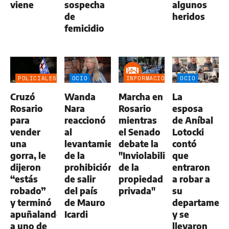
viene
sospecha
algunos
de
heridos
femicidio
POLICIALES
OCIO
INFORMACIÓN
OCIO
GENERAL
Cruzó
Wanda
Marcha en
La
Rosario
Nara
Rosario
esposa
para
reaccionó
mientras
de Aníbal
vender
al
el Senado
Lotocki
una
levantamiento
debate la
contó
gorra, le
de la
"Inviolabilidad
que
dijeron
prohibición
de la
entraron
“estás
de salir
propiedad
a robar a
robado”
del país
privada"
su
y terminó
de Mauro
departamen
apuñalando
Icardi
y se
a uno de
llevaron