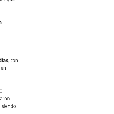
n
días
, con
 en
00
caron
a siendo