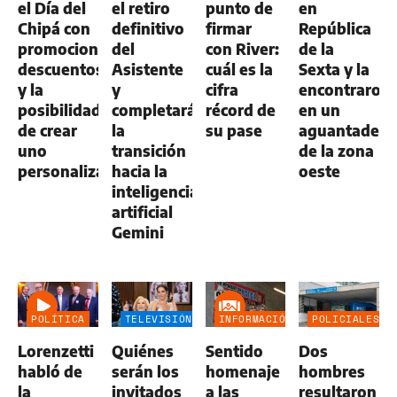
el Día del
el retiro
punto de
en
Chipá con
definitivo
firmar
República
promociones,
del
con River:
de la
descuentos
Asistente
cuál es la
Sexta y la
y la
y
cifra
encontraron
posibilidad
completará
récord de
en un
de crear
la
su pase
aguantadero
uno
transición
de la zona
personalizado
hacia la
oeste
inteligencia
artificial
Gemini
POLÍTICA
TELEVISIÓN
INFORMACIÓN
POLICIALES
GENERAL
Lorenzetti
Quiénes
Sentido
Dos
habló de
serán los
homenaje
hombres
la
invitados
a las
resultaron