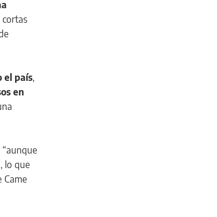
na
 cortas
 de
 el país
,
sos en
una
, “aunque
, lo que
te Came