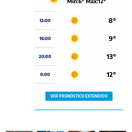
Min:
6
° Max:
12
°
8°
12:00
9°
16:00
13°
20:00
12°
0:00
VER PRONÓSTICO EXTENDIDO