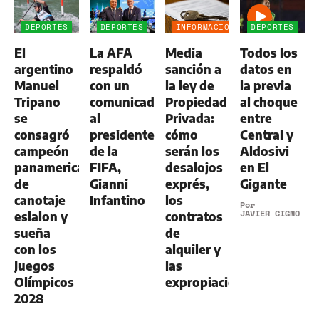
DEPORTES
DEPORTES
INFORMACIÓN
DEPORTES
GENERAL
El
La AFA
Media
Todos los
argentino
respaldó
sanción a
datos en
Manuel
con un
la ley de
la previa
Tripano
comunicado
Propiedad
al choque
se
al
Privada:
entre
consagró
presidente
cómo
Central y
campeón
de la
serán los
Aldosivi
panamericano
FIFA,
desalojos
en El
de
Gianni
exprés,
Gigante
canotaje
Infantino
los
Por
JAVIER CIGNO
eslalon y
contratos
sueña
de
con los
alquiler y
Juegos
las
Olímpicos
expropiaciones
2028