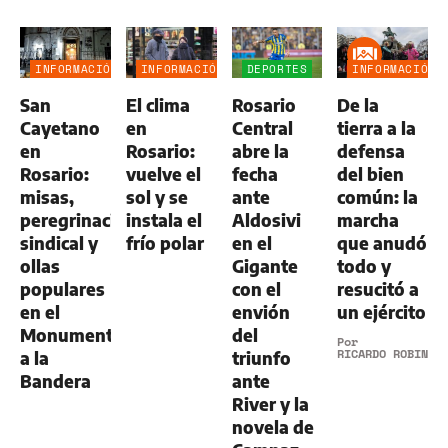
INFORMACIÓN
INFORMACIÓN
DEPORTES
INFORMACIÓN
GENERAL
GENERAL
GENERAL
San
El clima
Rosario
De la
Cayetano
en
Central
tierra a la
en
Rosario:
abre la
defensa
Rosario:
vuelve el
fecha
del bien
misas,
sol y se
ante
común: la
peregrinación
instala el
Aldosivi
marcha
sindical y
frío polar
en el
que anudó
ollas
Gigante
todo y
populares
con el
resucitó a
en el
envión
un ejército
Monumento
del
Por
RICARDO ROBINS
a la
triunfo
Bandera
ante
River y la
novela de