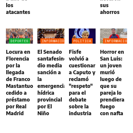
los
sus
atacantes
ahorros
DEPORTES
INFORMACIÓN
POLÍTICA
INFORMACIÓN
GENERAL
GENERAL
Locura en
El Senado
Fisfe
Horror en
Florencia
santafesino
volvió a
San Luis:
por la
dio media
cuestionar
un joven
llegada
sanción a
a Caputo y
murió
de Franco
la
reclamó
luego de
Mastantuono,
emergencia
"respeto"
que su
cedido a
hídrica
para el
pareja lo
préstamo
provincial
debate
prendiera
por Real
por El
sobre la
fuego
Madrid
Niño
industria
con nafta