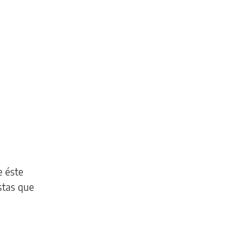
e éste
istas que