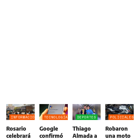
INFORMACIÓN
TECNOLOGÍA
DEPORTES
POLICIALES
GENERAL
Rosario
Google
Thiago
Robaron
celebrará
confirmó
Almada a
una moto