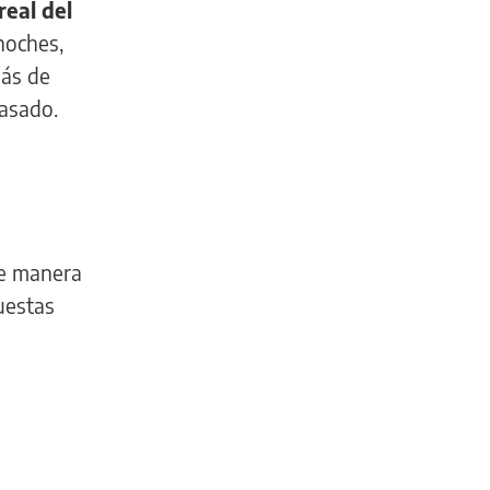
real del
noches,
más de
pasado.
de manera
uestas