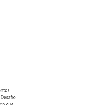
entos
l Desafío
ron que