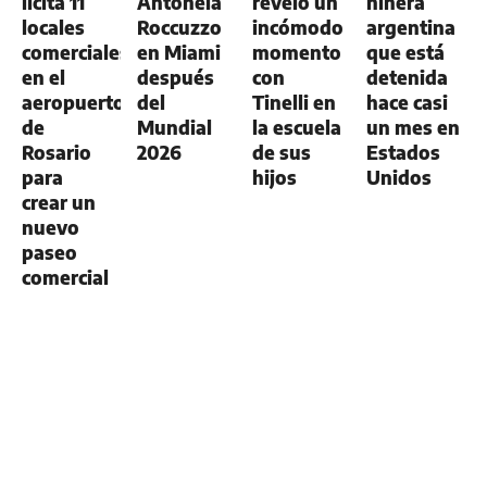
licita 11
Antonela
reveló un
niñera
locales
Roccuzzo
incómodo
argentina
comerciales
en Miami
momento
que está
en el
después
con
detenida
aeropuerto
del
Tinelli en
hace casi
de
Mundial
la escuela
un mes en
Rosario
2026
de sus
Estados
para
hijos
Unidos
crear un
nuevo
paseo
comercial