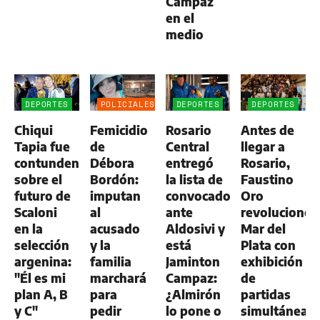
Campaz
en el
medio
DEPORTES
POLICIALES
DEPORTES
DEPORTES
Chiqui
Femicidio
Rosario
Antes de
Tapia fue
de
Central
llegar a
contundente
Débora
entregó
Rosario,
sobre el
Bordón:
la lista de
Faustino
futuro de
imputan
convocados
Oro
Scaloni
al
ante
revolucionó
en la
acusado
Aldosivi y
Mar del
selección
y la
está
Plata con
argenina:
familia
Jaminton
exhibición
"Él es mi
marchará
Campaz:
de
plan A, B
para
¿Almirón
partidas
y C"
pedir
lo pone o
simultáneas