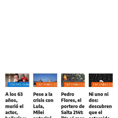
TEATRO/DANZA
INFORMACIÓN
INFORMACIÓN
INFORMACIÓN
GENERAL
GENERAL
GENERAL
A los 63
Pese a la
Pedro
Ni uno ni
años,
crisis con
Flores, el
dos:
murió el
Lula,
portero de
descubren
actor,
Milei
Salta 2141:
que el