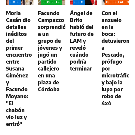
OCIO
DEPORTES
OCIO
POLICIALES
Moria
Facundo
Ángel de
Con el
Casán dio
Campazzo
Brito
anzuelo
detalles
sorprendió
habló del
en la
inéditos
a un
futuro de
boca:
del
grupo de
LAM y
detuvieron
primer
jóvenes y
reveló
a
encuentro
jugó un
cuándo
Pescado,
entre
partido
podría
prófugo
Susana
callejero
terminar
por
Giménez
en una
microtráfico
y
plaza de
y bajo la
Facundo
Córdoba
lupa por
Moyano:
robo de
"El
4x4
chabón
vio luz y
entró"