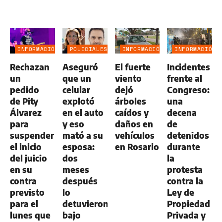
INFORMACIÓN
POLICIALES
INFORMACIÓN
INFORMACIÓN
GENERAL
GENERAL
GENERAL
Rechazan
Aseguró
El fuerte
Incidentes
un
que un
viento
frente al
pedido
celular
dejó
Congreso:
de Pity
explotó
árboles
una
Álvarez
en el auto
caídos y
decena
para
y eso
daños en
de
suspender
mató a su
vehículos
detenidos
el inicio
esposa:
en Rosario
durante
del juicio
dos
la
en su
meses
protesta
contra
después
contra la
previsto
lo
Ley de
para el
detuvieron
Propiedad
lunes que
bajo
Privada y