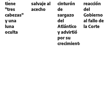
tiene
salvaje al
cinturón
reacción
"tres
acecho
de
del
cabezas"
sargazo
Gobierno
y una
del
al fallo de
luna
Atlántico
la Corte
oculta
y advirtió
por su
crecimiento