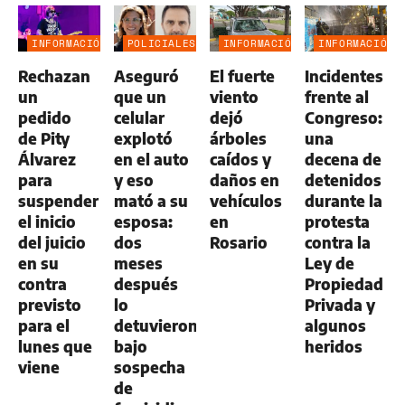
INFORMACIÓN
POLICIALES
INFORMACIÓN
INFORMACIÓN
GENERAL
GENERAL
GENERAL
Rechazan
Aseguró
El fuerte
Incidentes
un
que un
viento
frente al
pedido
celular
dejó
Congreso:
de Pity
explotó
árboles
una
Álvarez
en el auto
caídos y
decena de
para
y eso
daños en
detenidos
suspender
mató a su
vehículos
durante la
el inicio
esposa:
en
protesta
del juicio
dos
Rosario
contra la
en su
meses
Ley de
contra
después
Propiedad
previsto
lo
Privada y
para el
detuvieron
algunos
lunes que
bajo
heridos
viene
sospecha
de