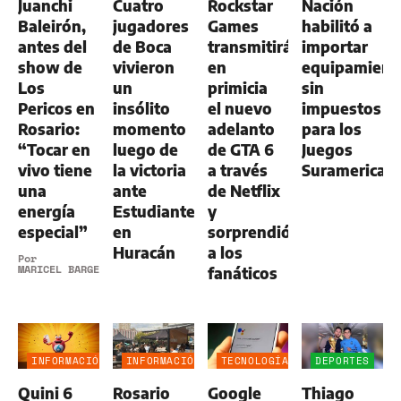
Juanchi
Cuatro
Rockstar
Nación
AGRO
Baleirón,
jugadores
Games
habilitó a
antes del
de Boca
transmitirá
importar
show de
vivieron
en
equipamient
Los
un
primicia
sin
Pericos en
insólito
el nuevo
impuestos
Rosario:
momento
adelanto
para los
“Tocar en
luego de
de GTA 6
Juegos
vivo tiene
la victoria
a través
Suramerican
una
ante
de Netflix
energía
Estudiantes
y
especial”
en
sorprendió
Huracán
a los
Por
MARICEL BARGERI
fanáticos
INFORMACIÓN
INFORMACIÓN
TECNOLOGÍA
DEPORTES
GENERAL
GENERAL
Quini 6
Rosario
Google
Thiago