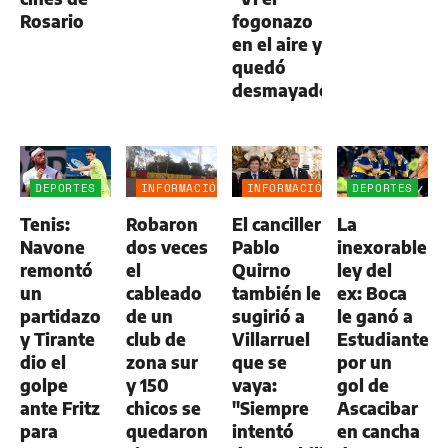
Rosario
fogonazo
en el aire y
quedó
desmayado"
DEPORTES
INFORMACIÓN
INFORMACIÓN
DEPORTES
GENERAL
GENERAL
Tenis:
Robaron
El canciller
La
Navone
dos veces
Pablo
inexorable
remontó
el
Quirno
ley del
un
cableado
también le
ex: Boca
partidazo
de un
sugirió a
le ganó a
y Tirante
club de
Villarruel
Estudiantes
dio el
zona sur
que se
por un
golpe
y 150
vaya:
gol de
ante Fritz
chicos se
"Siempre
Ascacibar
para
quedaron
intentó
en cancha