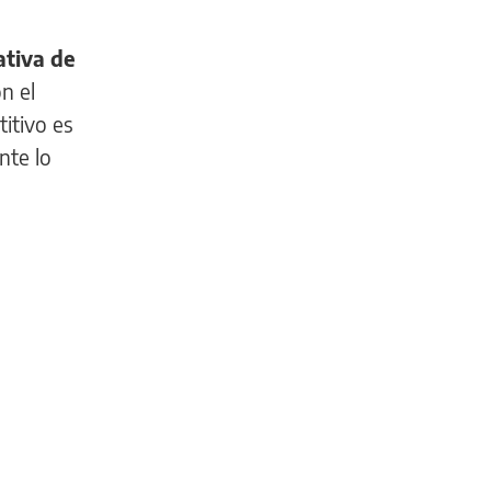
ativa de
n el
itivo es
nte lo
INFORMACIÓN
GENERAL
De
la