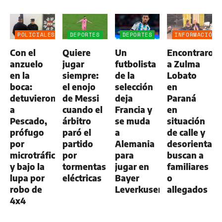
POLICIALES
DEPORTES
DEPORTES
INFORMACIÓN
GENERAL
Con el
Quiere
Un
Encontraron
anzuelo
jugar
futbolista
a Zulma
en la
siempre:
de la
Lobato
boca:
el enojo
selección
en
detuvieron
de Messi
deja
Paraná
a
cuando el
Francia y
en
Pescado,
árbitro
se muda
situación
prófugo
paró el
a
de calle y
por
partido
Alemania
desorientada
microtráfico
por
para
buscan a
y bajo la
tormentas
jugar en
familiares
lupa por
eléctricas
Bayer
o
robo de
Leverkusen
allegados
4x4