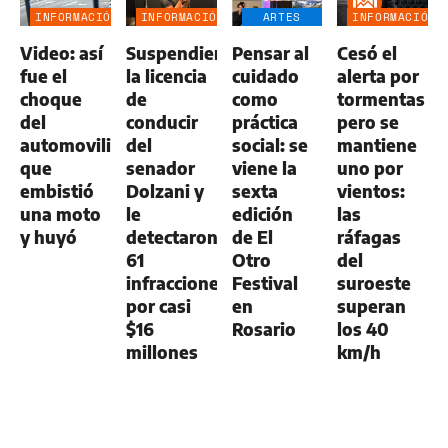
INFORMACIÓN
INFORMACIÓN
ARTES
INFORMACIÓN
GENERAL
GENERAL
ESCÉNICAS
GENERAL
Video: así
Suspendieron
Pensar al
Cesó el
fue el
la licencia
cuidado
alerta por
choque
de
como
tormentas
del
conducir
práctica
pero se
automovilista
del
social: se
mantiene
que
senador
viene la
uno por
embistió
Dolzani y
sexta
vientos:
una moto
le
edición
las
y huyó
detectaron
de El
ráfagas
61
Otro
del
infracciones
Festival
suroeste
por casi
en
superan
$16
Rosario
los 40
millones
km/h