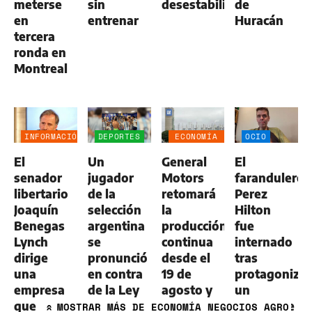
meterse
sin
desestabilizar"
de
en
entrenar
Huracán
tercera
ronda en
Montreal
INFORMACIÓN
DEPORTES
ECONOMÍA
OCIO
GENERAL
NEGOCIOS
El
Un
General
El
AGRO
senador
jugador
Motors
farandulero
libertario
de la
retomará
Perez
Joaquín
selección
la
Hilton
Benegas
argentina
producción
fue
Lynch
se
continua
internado
dirige
pronunció
desde el
tras
una
en contra
19 de
protagonizar
empresa
de la Ley
agosto y
un
que
de
pondrá fin
alarmante
MOSTRAR
MÁS DE ECONOMÍA NEGOCIOS AGRO
»