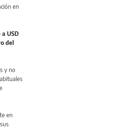
ación en
e a USD
o del
s y no
abituales
e
te en
 sus