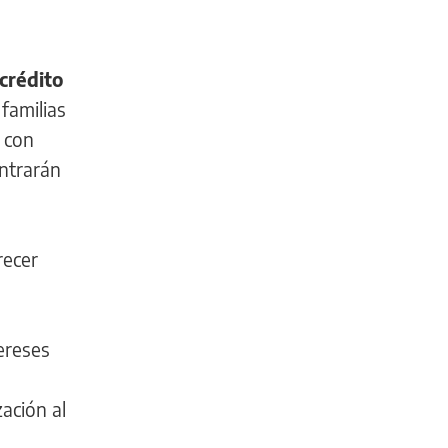
crédito
familias
 con
ntrarán
recer
ereses
zación al