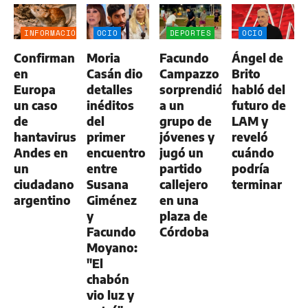
INFORMACIÓN
OCIO
DEPORTES
OCIO
GENERAL
Confirman
Moria
Facundo
Ángel de
en
Casán dio
Campazzo
Brito
Europa
detalles
sorprendió
habló del
un caso
inéditos
a un
futuro de
de
del
grupo de
LAM y
hantavirus
primer
jóvenes y
reveló
Andes en
encuentro
jugó un
cuándo
un
entre
partido
podría
ciudadano
Susana
callejero
terminar
argentino
Giménez
en una
y
plaza de
Facundo
Córdoba
Moyano:
"El
chabón
vio luz y