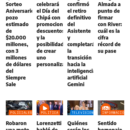
Sorteo
celebrará
confirmó
Almada a
Aniversario:
el Día del
el retiro
punto de
pozo
Chipá con
definitivo
firmar
estimado
promociones,
del
con River:
de
descuentos
Asistente
cuál es la
$20.000
y la
y
cifra
millones,
posibilidad
completará
récord de
con 3
de crear
la
su pase
millones
uno
transición
de dólares
personalizado
hacia la
del
inteligencia
Siempre
artificial
Sale
Gemini
POLICIALES
POLÍTICA
TELEVISIÓN
INFORMACIÓN
GENERAL
Robaron
Lorenzetti
Quiénes
Sentido
una moto
habló de
serán los
homenaje