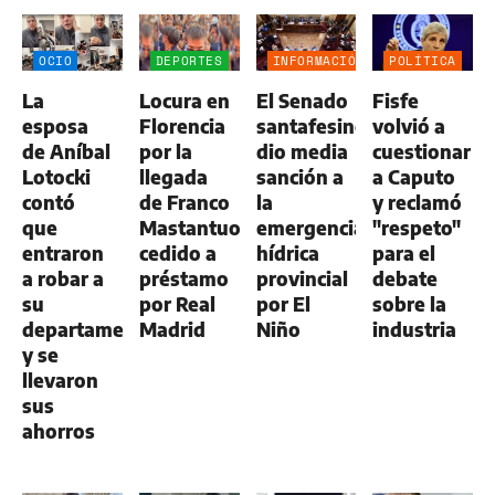
OCIO
DEPORTES
INFORMACIÓN
POLÍTICA
GENERAL
La
Locura en
El Senado
Fisfe
esposa
Florencia
santafesino
volvió a
de Aníbal
por la
dio media
cuestionar
Lotocki
llegada
sanción a
a Caputo
contó
de Franco
la
y reclamó
que
Mastantuono,
emergencia
"respeto"
entraron
cedido a
hídrica
para el
a robar a
préstamo
provincial
debate
su
por Real
por El
sobre la
departamento
Madrid
Niño
industria
y se
llevaron
sus
ahorros