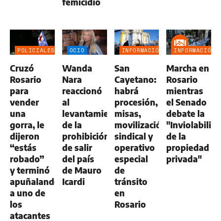
femicidio
POLICIALES
OCIO
INFORMACIÓN
INFORMACIÓN
GENERAL
GENERAL
Cruzó
Wanda
San
Marcha en
Rosario
Nara
Cayetano:
Rosario
para
reaccionó
habrá
mientras
vender
al
procesión,
el Senado
una
levantamiento
misas,
debate la
gorra, le
de la
movilización
"Inviolabilid
dijeron
prohibición
sindical y
de la
“estás
de salir
operativo
propiedad
robado”
del país
especial
privada"
y terminó
de Mauro
de
apuñalando
Icardi
tránsito
a uno de
en
los
Rosario
atacantes