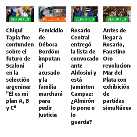
DEPORTES
POLICIALES
DEPORTES
DEPORTES
Chiqui
Femicidio
Rosario
Antes de
Tapia fue
de
Central
llegar a
contundente
Débora
entregó
Rosario,
sobre el
Bordón:
la lista de
Faustino
futuro de
imputan
convocados
Oro
Scaloni
al
ante
revolucionó
en la
acusado
Aldosivi y
Mar del
selección
y la
está
Plata con
argenina:
familia
Jaminton
exhibición
"Él es mi
marchará
Campaz:
de
plan A, B
para
¿Almirón
partidas
y C"
pedir
lo pone o
simultáneas
Justicia
lo
guarda?