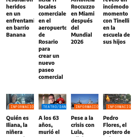
heridos
locales
Roccuzzo
incómodo
en un
comerciales
en Miami
momento
enfrentamiento
en el
después
con Tinelli
en barrio
aeropuerto
del
en la
Banana
de
Mundial
escuela de
Rosario
2026
sus hijos
para
crear un
nuevo
paseo
comercial
INFORMACIÓN
TEATRO/DANZA
INFORMACIÓN
INFORMACIÓN
GENERAL
GENERAL
GENERAL
Quién es
A los 63
Pese a la
Pedro
Iliana, la
años,
crisis con
Flores, el
niñera
murió el
Lula,
portero de