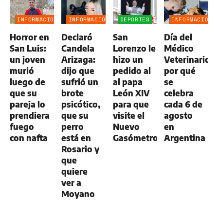
INFORMACIÓN
INFORMACIÓN
DEPORTES
INFORMACIÓN
GENERAL
GENERAL
GENERAL
Horror en
Declaró
San
Día del
San Luis:
Candela
Lorenzo le
Médico
un joven
Arizaga:
hizo un
Veterinario:
murió
dijo que
pedido al
por qué
luego de
sufrió un
al papa
se
que su
brote
León XIV
celebra
pareja lo
psicótico,
para que
cada 6 de
prendiera
que su
visite el
agosto
fuego
perro
Nuevo
en
con nafta
está en
Gasómetro
Argentina
Rosario y
que
quiere
ver a
Moyano