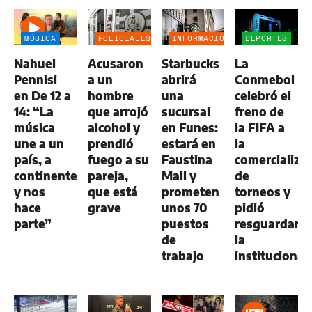
MÚSICA
POLICIALES
INFORMACIÓN
DEPORTES
GENERAL
Nahuel
Acusaron
Starbucks
La
Pennisi
a un
abrirá
Conmebol
en De 12 a
hombre
una
celebró el
14: “La
que arrojó
sucursal
freno de
música
alcohol y
en Funes:
la FIFA a
une a un
prendió
estará en
la
país, a
fuego a su
Faustina
comercializa
continentes
pareja,
Mall y
de
y nos
que está
prometen
torneos y
hace
grave
unos 70
pidió
parte”
puestos
resguardar
de
la
trabajo
institucional