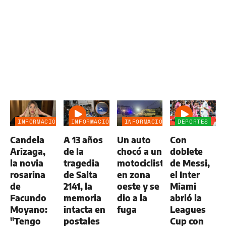
INFORMACIÓN
INFORMACIÓN
INFORMACIÓN
DEPORTES
GENERAL
GENERAL
GENERAL
Candela
A 13 años
Un auto
Con
Arizaga,
de la
chocó a un
doblete
la novia
tragedia
motociclista
de Messi,
rosarina
de Salta
en zona
el Inter
de
2141, la
oeste y se
Miami
Facundo
memoria
dio a la
abrió la
Moyano:
intacta en
fuga
Leagues
"Tengo
postales
Cup con