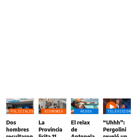
POLICIALES
ECONOMÍA
REDES
TELEVISIÓN
NEGOCIOS
SOCIALES
Dos
La
El relax
“Uhhh”:
AGRO
hombres
Provincia
de
Pergolini
resultaron
licita 11
Antonela
reveló un