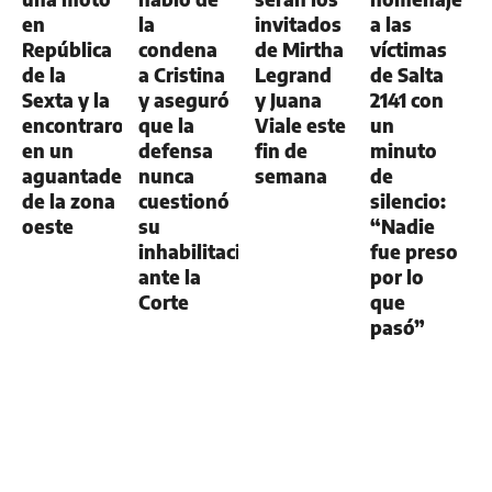
en
la
invitados
a las
República
condena
de Mirtha
víctimas
de la
a Cristina
Legrand
de Salta
Sexta y la
y aseguró
y Juana
2141 con
encontraron
que la
Viale este
un
en un
defensa
fin de
minuto
aguantadero
nunca
semana
de
de la zona
cuestionó
silencio:
oeste
su
“Nadie
inhabilitación
fue preso
ante la
por lo
Corte
que
pasó”