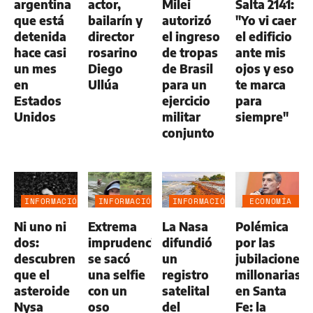
argentina
actor,
Milei
Salta 2141:
que está
bailarín y
autorizó
"Yo vi caer
detenida
director
el ingreso
el edificio
hace casi
rosarino
de tropas
ante mis
un mes
Diego
de Brasil
ojos y eso
en
Ullúa
para un
te marca
Estados
ejercicio
para
Unidos
militar
siempre"
conjunto
INFORMACIÓN
INFORMACIÓN
INFORMACIÓN
ECONOMÍA
GENERAL
GENERAL
GENERAL
NEGOCIOS
Ni uno ni
Extrema
La Nasa
Polémica
AGRO
dos:
imprudencia:
difundió
por las
descubren
se sacó
un
jubilaciones
que el
una selfie
registro
millonarias
asteroide
con un
satelital
en Santa
Nysa
oso
del
Fe: la