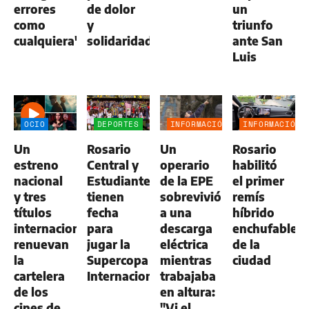
errores
de dolor
un
como
y
triunfo
cualquiera"
solidaridad
ante San
Luis
OCIO
DEPORTES
INFORMACIÓN
INFORMACIÓN
GENERAL
GENERAL
Un
Rosario
Un
Rosario
estreno
Central y
operario
habilitó
nacional
Estudiantes
de la EPE
el primer
y tres
tienen
sobrevivió
remís
títulos
fecha
a una
híbrido
internacionales
para
descarga
enchufable
renuevan
jugar la
eléctrica
de la
la
Supercopa
mientras
ciudad
cartelera
Internacional
trabajaba
de los
en altura:
cines de
"Vi el