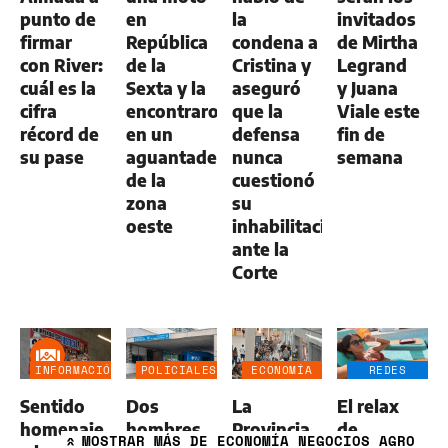
punto de
en
la
invitados
firmar
República
condena a
de Mirtha
con River:
de la
Cristina y
Legrand
cuál es la
Sexta y la
aseguró
y Juana
cifra
encontraron
que la
Viale este
récord de
en un
defensa
fin de
su pase
aguantadero
nunca
semana
de la
cuestionó
zona
su
oeste
inhabilitación
ante la
Corte
INFORMACIÓN
POLICIALES
ECONOMÍA
REDES
GENERAL
NEGOCIOS
SOCIALES
Sentido
Dos
La
El relax
AGRO
homenaje
hombres
Provincia
de
MOSTRAR
MÁS DE ECONOMÍA NEGOCIOS AGRO
»