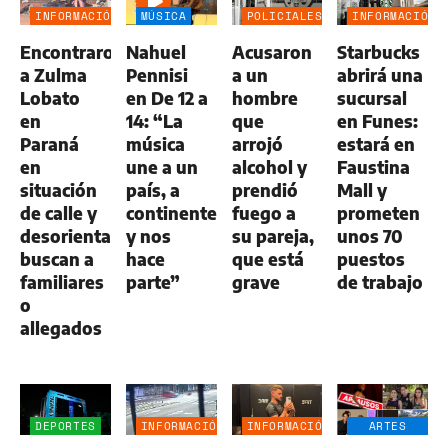
INFORMACIÓN
MÚSICA
POLICIALES
INFORMACIÓN
GENERAL
GENERAL
Encontraron
Nahuel
Acusaron
Starbucks
a Zulma
Pennisi
a un
abrirá una
Lobato
en De 12 a
hombre
sucursal
en
14: “La
que
en Funes:
Paraná
música
arrojó
estará en
en
une a un
alcohol y
Faustina
situación
país, a
prendió
Mall y
de calle y
continentes
fuego a
prometen
desorientada:
y nos
su pareja,
unos 70
buscan a
hace
que está
puestos
familiares
parte”
grave
de trabajo
o
allegados
DEPORTES
INFORMACIÓN
INFORMACIÓN
ARTES
GENERAL
GENERAL
ESCÉNICAS