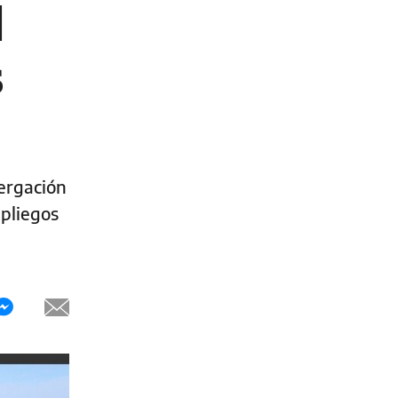
l
s
tergación
 pliegos