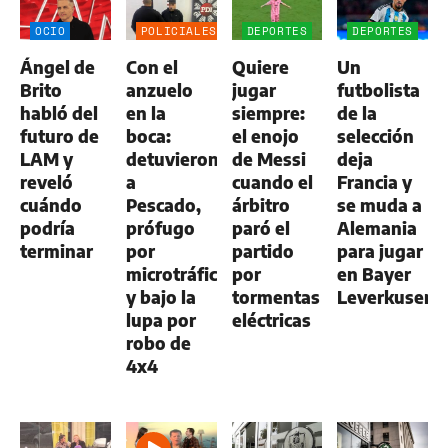
OCIO
POLICIALES
DEPORTES
DEPORTES
Ángel de
Con el
Quiere
Un
Brito
anzuelo
jugar
futbolista
habló del
en la
siempre:
de la
futuro de
boca:
el enojo
selección
LAM y
detuvieron
de Messi
deja
reveló
a
cuando el
Francia y
cuándo
Pescado,
árbitro
se muda a
podría
prófugo
paró el
Alemania
terminar
por
partido
para jugar
microtráfico
por
en Bayer
y bajo la
tormentas
Leverkusen
lupa por
eléctricas
robo de
4x4