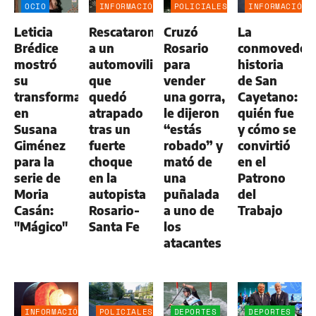
OCIO
INFORMACIÓN
POLICIALES
INFORMACIÓN
GENERAL
GENERAL
Leticia
Rescataron
Cruzó
La
Brédice
a un
Rosario
conmovedor
mostró
automovilista
para
historia
su
que
vender
de San
transformación
quedó
una gorra,
Cayetano:
en
atrapado
le dijeron
quién fue
Susana
tras un
“estás
y cómo se
Giménez
fuerte
robado” y
convirtió
para la
choque
mató de
en el
serie de
en la
una
Patrono
Moria
autopista
puñalada
del
Casán:
Rosario-
a uno de
Trabajo
"Mágico"
Santa Fe
los
atacantes
INFORMACIÓN
POLICIALES
DEPORTES
DEPORTES