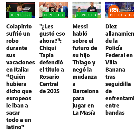
DEPORTES
DEPORTES
DEPORTES
POLICIALES
Colapinto
"¿Les
Messi
Diez
sufrió un
gustó eso
habló
allanamient
robo
ahora?":
sobre el
de la
durante
Chiqui
futuro de
Policía
sus
Tapia
su hijo
Federal en
vacaciones
defendió
Thiago y
Villa
en Italia:
el título a
negó la
Banana
“Quién
Rosario
mudanza
tras
hubiera
Central
a
seguidilla
dicho que
de 2025
Barcelona
de
europeos
para
enfrentamie
le iban a
jugar en
entre
sacar
La Masía
bandas
todo a un
latino”