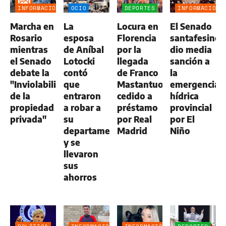
INFORMACIÓN
OCIO
DEPORTES
INFORMACIÓN
GENERAL
GENERAL
Marcha en
La
Locura en
El Senado
Rosario
esposa
Florencia
santafesino
mientras
de Aníbal
por la
dio media
el Senado
Lotocki
llegada
sanción a
debate la
contó
de Franco
la
"Inviolabilidad
que
Mastantuono,
emergencia
de la
entraron
cedido a
hídrica
propiedad
a robar a
préstamo
provincial
privada"
su
por Real
por El
departamento
Madrid
Niño
y se
llevaron
sus
ahorros