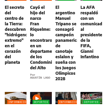
GENERAL
El secreto
Cayó el
El
La AFA
del
hijo del
argentino
respaldó
centro de
narco
Manuel
con un
la Tierra:
Fran
Tripano se
comunicado
descubren
Riquelme:
consagró
al
"hidrógeno
lo
campeón
presidente
extremo"
encontraron
panamericano
de la
en el
en un
de
FIFA,
corazón
departamento
canotaje
Gianni
del
de los
eslalon y
Infantino
planeta
Condominios
sueña con
del Alto
los Juegos
Olímpicos
Por
AGUSTÍN LAGO
2028
INFORMACIÓN
DEPORTES
INFORMACIÓN
DEPORTES
GENERAL
GENERAL