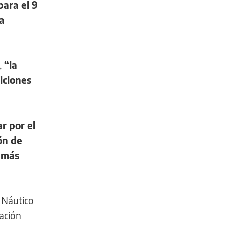
para el 9
a
,
“la
iciones
r por el
ón de
 más
e Náutico
ación