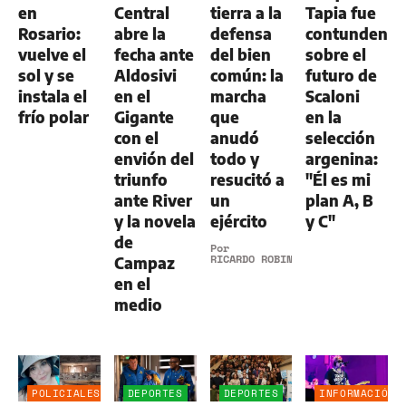
en
Central
tierra a la
Tapia fue
Rosario:
abre la
defensa
contundente
vuelve el
fecha ante
del bien
sobre el
sol y se
Aldosivi
común: la
futuro de
instala el
en el
marcha
Scaloni
frío polar
Gigante
que
en la
con el
anudó
selección
envión del
todo y
argenina:
triunfo
resucitó a
"Él es mi
ante River
un
plan A, B
y la novela
ejército
y C"
de
Por
RICARDO ROBINS
Campaz
en el
medio
POLICIALES
DEPORTES
DEPORTES
INFORMACIÓN