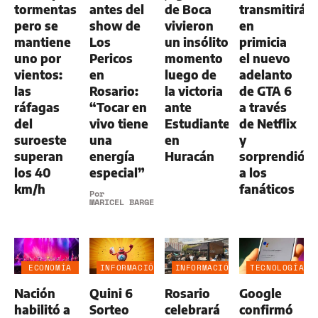
tormentas
antes del
de Boca
transmitirá
pero se
show de
vivieron
en
mantiene
Los
un insólito
primicia
uno por
Pericos
momento
el nuevo
vientos:
en
luego de
adelanto
las
Rosario:
la victoria
de GTA 6
ráfagas
“Tocar en
ante
a través
del
vivo tiene
Estudiantes
de Netflix
suroeste
una
en
y
superan
energía
Huracán
sorprendió
los 40
especial”
a los
km/h
fanáticos
Por
MARICEL BARGERI
ECONOMÍA
INFORMACIÓN
INFORMACIÓN
TECNOLOGÍA
NEGOCIOS
GENERAL
GENERAL
Nación
Quini 6
Rosario
Google
AGRO
habilitó a
Sorteo
celebrará
confirmó