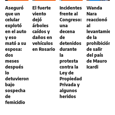
GENERAL
GENERAL
Aseguró
El fuerte
Incidentes
Wanda
que un
viento
frente al
Nara
celular
dejó
Congreso:
reaccionó
explotó
árboles
una
al
en el auto
caídos y
decena
levantamien
y eso
daños en
de
de la
mató a su
vehículos
detenidos
prohibición
esposa:
en Rosario
durante
de salir
dos
la
del país
meses
protesta
de Mauro
después
contra la
Icardi
lo
Ley de
detuvieron
Propiedad
bajo
Privada y
sospecha
algunos
de
heridos
femicidio