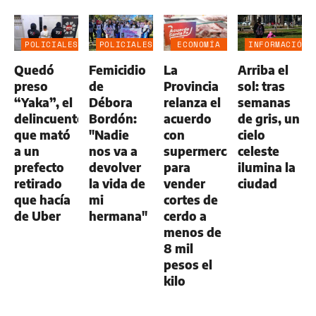
POLICIALES
POLICIALES
ECONOMÍA
INFORMACIÓN
NEGOCIOS
GENERAL
Quedó
Femicidio
La
Arriba el
AGRO
preso
de
Provincia
sol: tras
“Yaka”, el
Débora
relanza el
semanas
delincuente
Bordón:
acuerdo
de gris, un
que mató
"Nadie
con
cielo
a un
nos va a
supermercados
celeste
prefecto
devolver
para
ilumina la
retirado
la vida de
vender
ciudad
que hacía
mi
cortes de
de Uber
hermana"
cerdo a
menos de
8 mil
pesos el
kilo