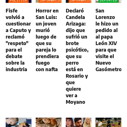
POLÍTICA
INFORMACIÓN
INFORMACIÓN
DEPORTES
GENERAL
GENERAL
Fisfe
Horror en
Declaró
San
volvió a
San Luis:
Candela
Lorenzo
cuestionar
un joven
Arizaga:
le hizo un
a Caputo y
murió
dijo que
pedido al
reclamó
luego de
sufrió un
al papa
"respeto"
que su
brote
León XIV
para el
pareja lo
psicótico,
para que
debate
prendiera
que su
visite el
sobre la
fuego
perro
Nuevo
industria
con nafta
está en
Gasómetro
Rosario y
que
quiere
ver a
Moyano