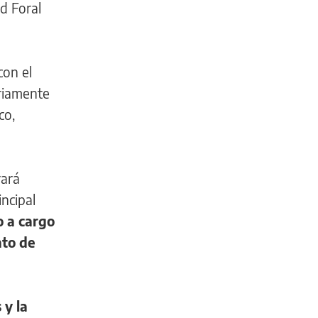
d Foral
con el
riamente
co,
rará
ncipal
o a cargo
nto de
 y la