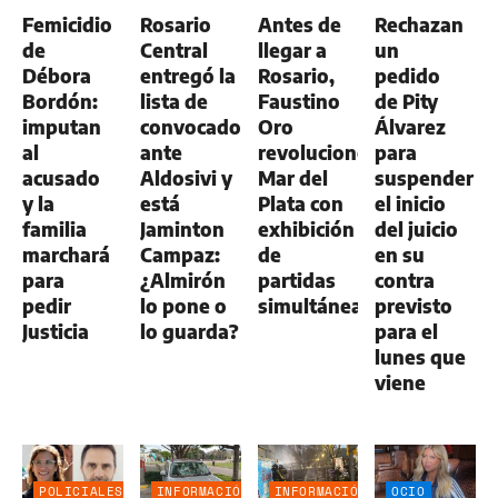
GENERAL
Femicidio
Rosario
Antes de
Rechazan
de
Central
llegar a
un
Débora
entregó la
Rosario,
pedido
Bordón:
lista de
Faustino
de Pity
imputan
convocados
Oro
Álvarez
al
ante
revolucionó
para
acusado
Aldosivi y
Mar del
suspender
y la
está
Plata con
el inicio
familia
Jaminton
exhibición
del juicio
marchará
Campaz:
de
en su
para
¿Almirón
partidas
contra
pedir
lo pone o
simultáneas
previsto
Justicia
lo guarda?
para el
lunes que
viene
POLICIALES
INFORMACIÓN
INFORMACIÓN
OCIO