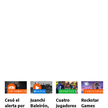
INFORMACIÓN
MÚSICA
DEPORTES
VIDEOJUEGOS
GENERAL
Cesó el
Juanchi
Cuatro
Rockstar
alerta por
Baleirón,
jugadores
Games