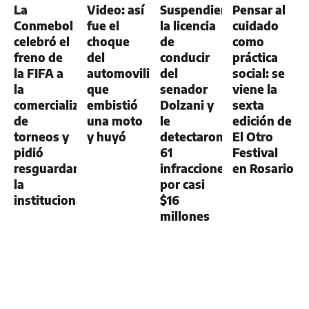
La
Video: así
Suspendieron
Pensar al
Conmebol
fue el
la licencia
cuidado
celebró el
choque
de
como
freno de
del
conducir
práctica
la FIFA a
automovilista
del
social: se
la
que
senador
viene la
comercialización
embistió
Dolzani y
sexta
de
una moto
le
edición de
torneos y
y huyó
detectaron
El Otro
pidió
61
Festival
resguardar
infracciones
en Rosario
la
por casi
institucionalidad
$16
millones