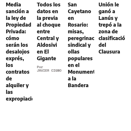
Media
Todos los
San
Unión le
sanción a
datos en
Cayetano
ganó a
la ley de
la previa
en
Lanús y
Propiedad
al choque
Rosario:
trepó a la
Privada:
entre
misas,
zona de
cómo
Central y
peregrinación
clasificación
serán los
Aldosivi
sindical y
del
desalojos
en El
ollas
Clausura
exprés,
Gigante
populares
los
en el
Por
JAVIER CIGNO
contratos
Monumento
de
a la
alquiler y
Bandera
las
expropiaciones