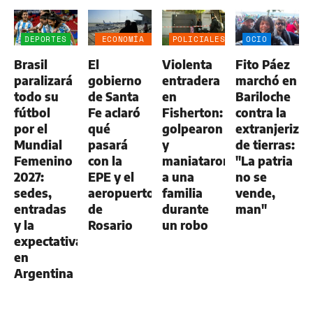
DEPORTES
ECONOMÍA
POLICIALES
OCIO
NEGOCIOS
Brasil
El
Violenta
Fito Páez
AGRO
paralizará
gobierno
entradera
marchó en
todo su
de Santa
en
Bariloche
fútbol
Fe aclaró
Fisherton:
contra la
por el
qué
golpearon
extranjerizac
Mundial
pasará
y
de tierras:
Femenino
con la
maniataron
"La patria
2027:
EPE y el
a una
no se
sedes,
aeropuerto
familia
vende,
entradas
de
durante
man"
y la
Rosario
un robo
expectativa
en
Argentina