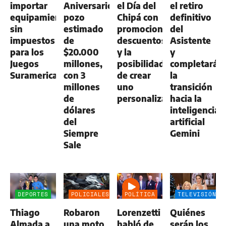
importar
Aniversario:
el Día del
el retiro
equipamiento
pozo
Chipá con
definitivo
sin
estimado
promociones,
del
impuestos
de
descuentos
Asistente
para los
$20.000
y la
y
Juegos
millones,
posibilidad
completará
Suramericanos
con 3
de crear
la
millones
uno
transición
de
personalizado
hacia la
dólares
inteligencia
del
artificial
Siempre
Gemini
Sale
DEPORTES
POLICIALES
POLÍTICA
TELEVISIÓN
Thiago
Robaron
Lorenzetti
Quiénes
Almada a
una moto
habló de
serán los