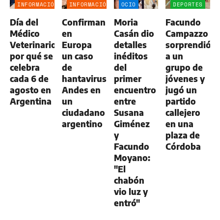
INFORMACIÓN
INFORMACIÓN
OCIO
DEPORTES
GENERAL
GENERAL
Día del
Confirman
Moria
Facundo
Médico
en
Casán dio
Campazzo
Veterinario:
Europa
detalles
sorprendió
por qué se
un caso
inéditos
a un
celebra
de
del
grupo de
cada 6 de
hantavirus
primer
jóvenes y
agosto en
Andes en
encuentro
jugó un
Argentina
un
entre
partido
ciudadano
Susana
callejero
argentino
Giménez
en una
y
plaza de
Facundo
Córdoba
Moyano:
"El
chabón
vio luz y
entró"