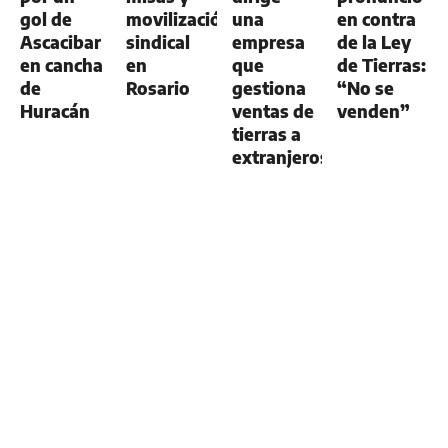
gol de
movilización
una
en contra
Ascacibar
sindical
empresa
de la Ley
en cancha
en
que
de Tierras:
de
Rosario
gestiona
“No se
Huracán
ventas de
venden”
tierras a
extranjeros