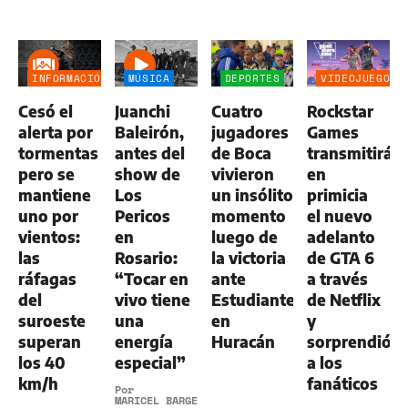
INFORMACIÓN
MÚSICA
DEPORTES
VIDEOJUEGOS
GENERAL
Cesó el
Juanchi
Cuatro
Rockstar
alerta por
Baleirón,
jugadores
Games
tormentas
antes del
de Boca
transmitirá
pero se
show de
vivieron
en
mantiene
Los
un insólito
primicia
uno por
Pericos
momento
el nuevo
vientos:
en
luego de
adelanto
las
Rosario:
la victoria
de GTA 6
ráfagas
“Tocar en
ante
a través
del
vivo tiene
Estudiantes
de Netflix
suroeste
una
en
y
superan
energía
Huracán
sorprendió
los 40
especial”
a los
km/h
fanáticos
Por
MARICEL BARGERI