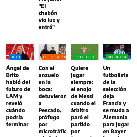
"El
chabón
vio luz y
entró"
OCIO
POLICIALES
DEPORTES
DEPORTES
Ángel de
Con el
Quiere
Un
Brito
anzuelo
jugar
futbolista
habló del
en la
siempre:
de la
futuro de
boca:
el enojo
selección
LAM y
detuvieron
de Messi
deja
reveló
a
cuando el
Francia y
cuándo
Pescado,
árbitro
se muda a
podría
prófugo
paró el
Alemania
terminar
por
partido
para jugar
microtráfico
por
en Bayer