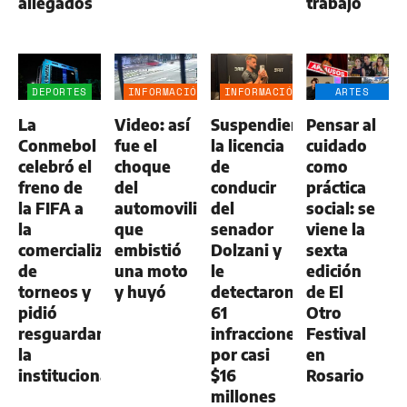
allegados
trabajo
DEPORTES
INFORMACIÓN
INFORMACIÓN
ARTES
GENERAL
GENERAL
ESCÉNICAS
La
Video: así
Suspendieron
Pensar al
Conmebol
fue el
la licencia
cuidado
celebró el
choque
de
como
freno de
del
conducir
práctica
la FIFA a
automovilista
del
social: se
la
que
senador
viene la
comercialización
embistió
Dolzani y
sexta
de
una moto
le
edición
torneos y
y huyó
detectaron
de El
pidió
61
Otro
resguardar
infracciones
Festival
la
por casi
en
institucionalidad
$16
Rosario
millones