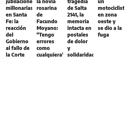
jubilaciones
la novia
tragedia
un
millonarias
rosarina
de Salta
motociclista
en Santa
de
2141, la
en zona
Fe: la
Facundo
memoria
oeste y
reacción
Moyano:
intacta en
se dio a la
del
"Tengo
postales
fuga
Gobierno
errores
de dolor
al fallo de
como
y
la Corte
cualquiera"
solidaridad