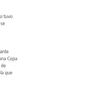
si tuvo
 se
rante
 una Copa
 de
la que