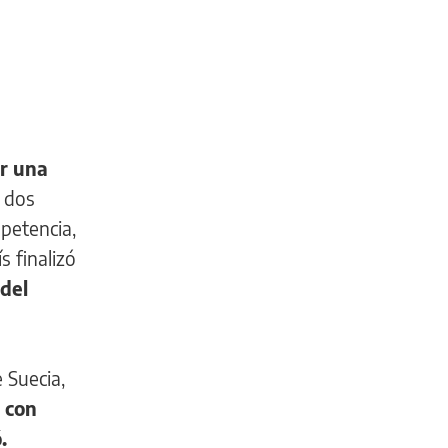
ir una
o dos
petencia,
s finalizó
 del
 Suecia,
o con
.