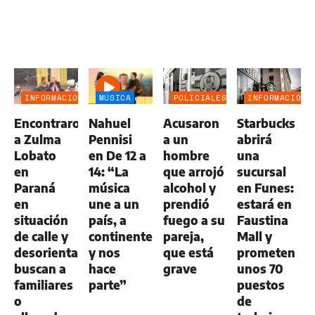
INFORMACIÓN
MÚSICA
POLICIALES
INFORMACIÓN
GENERAL
GENERAL
Encontraron
Nahuel
Acusaron
Starbucks
a Zulma
Pennisi
a un
abrirá
Lobato
en De 12 a
hombre
una
en
14: “La
que arrojó
sucursal
Paraná
música
alcohol y
en Funes:
en
une a un
prendió
estará en
situación
país, a
fuego a su
Faustina
de calle y
continentes
pareja,
Mall y
desorientada:
y nos
que está
prometen
buscan a
hace
grave
unos 70
familiares
parte”
puestos
o
de