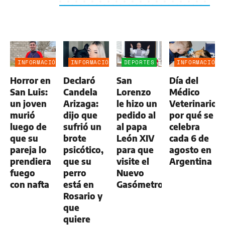
INFORMACIÓN
INFORMACIÓN
DEPORTES
INFORMACIÓN
GENERAL
GENERAL
GENERAL
Horror en
Declaró
San
Día del
San Luis:
Candela
Lorenzo
Médico
un joven
Arizaga:
le hizo un
Veterinario:
murió
dijo que
pedido al
por qué se
luego de
sufrió un
al papa
celebra
que su
brote
León XIV
cada 6 de
pareja lo
psicótico,
para que
agosto en
prendiera
que su
visite el
Argentina
fuego
perro
Nuevo
con nafta
está en
Gasómetro
Rosario y
que
quiere