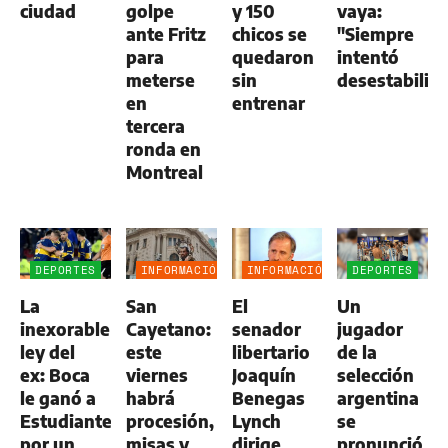
ciudad
golpe
y 150
vaya:
ante Fritz
chicos se
"Siempre
para
quedaron
intentó
meterse
sin
desestabiliza
en
entrenar
tercera
ronda en
Montreal
DEPORTES
INFORMACIÓN
INFORMACIÓN
DEPORTES
GENERAL
GENERAL
La
San
El
Un
inexorable
Cayetano:
senador
jugador
ley del
este
libertario
de la
ex: Boca
viernes
Joaquín
selección
le ganó a
habrá
Benegas
argentina
Estudiantes
procesión,
Lynch
se
por un
misas y
dirige
pronunció