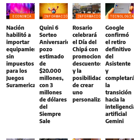
ECONOMÍA
INFORMACIÓN
INFORMACIÓN
TECNOLOGÍA
NEGOCIOS
GENERAL
GENERAL
Nación
Quini 6
Rosario
Google
AGRO
habilitó a
Sorteo
celebrará
confirmó
importar
Aniversario:
el Día del
el retiro
equipamiento
pozo
Chipá con
definitivo
sin
estimado
promociones,
del
impuestos
de
descuentos
Asistente
para los
$20.000
y la
y
Juegos
millones,
posibilidad
completará
Suramericanos
con 3
de crear
la
millones
uno
transición
de dólares
personalizado
hacia la
del
inteligencia
Siempre
artificial
Sale
Gemini