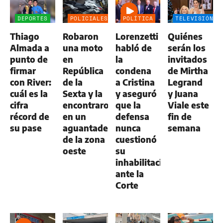
DEPORTES
POLICIALES
POLÍTICA
TELEVISIÓN
Thiago
Robaron
Lorenzetti
Quiénes
Almada a
una moto
habló de
serán los
punto de
en
la
invitados
firmar
República
condena
de Mirtha
con River:
de la
a Cristina
Legrand
cuál es la
Sexta y la
y aseguró
y Juana
cifra
encontraron
que la
Viale este
récord de
en un
defensa
fin de
su pase
aguantadero
nunca
semana
de la zona
cuestionó
oeste
su
inhabilitación
ante la
Corte