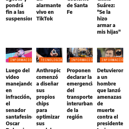
pondrá
alarmante
de Santa
Suárez:
fin a las
vivo en
Fe
"Se la
suspensiones
TikTok
hizo
armar a
mis hijas"
INFORMACIÓN
TECNOLOGÍA
INFORMACIÓN
INFORMACIÓN
GENERAL
GENERAL
GENERAL
Luego del
Anthropic
Proponen
Detuvieron
video
comenzó
declarar la
a un
manejando
a diseñar
emergencia
hombre
en
sus
del
que lanzó
infracción,
propios
transporte
amenazas
el
chips
interurbano
de
senador
para
de la
muerte
santafesino
optimizar
región
contra el
Oscar
sus
presidente