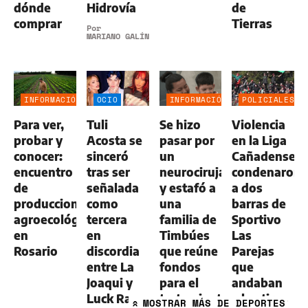
dónde
Hidrovía
de
comprar
Tierras
Por
MARIANO GALÍNDEZ
INFORMACIÓN
OCIO
INFORMACIÓN
POLICIALES
GENERAL
GENERAL
Para ver,
Tuli
Se hizo
Violencia
probar y
Acosta se
pasar por
en la Liga
conocer:
sinceró
un
Cañadense:
encuentro
tras ser
neurocirujano
condenaron
de
señalada
y estafó a
a dos
producciones
como
una
barras de
agroecológicas
tercera
familia de
Sportivo
en
en
Timbúes
Las
Rosario
discordia
que reúne
Parejas
entre La
fondos
que
Joaqui y
para el
andaban
Luck Ra
tratamiento
a los tiros
MOSTRAR
MÁS DE DEPORTES
»