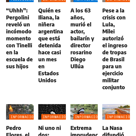
GENERAL
GENERAL
“Uhhh”:
Quién es
A los 63
Pese a la
Pergolini
Iliana, la
años,
crisis con
reveló un
niñera
murió el
Lula,
incómodo
argentina
actor,
Milei
momento
que está
bailarín y
autorizó
con Tinelli
detenida
director
el ingreso
en la
hace casi
rosarino
de tropas
escuela de
un mes
Diego
de Brasil
sus hijos
en
Ullúa
para un
Estados
ejercicio
Unidos
militar
conjunto
INFORMACIÓN
INFORMACIÓN
INFORMACIÓN
INFORMACIÓN
GENERAL
GENERAL
GENERAL
GENERAL
Pedro
Ni uno ni
Extrema
La Nasa
Flores, el
dos:
imprudencia:
difundió