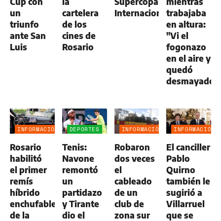
Cup con
la
Supercopa
mientras
un
cartelera
Internacional
trabajaba
triunfo
de los
en altura:
ante San
cines de
"Vi el
Luis
Rosario
fogonazo
en el aire y
quedó
desmayado"
INFORMACIÓN
DEPORTES
INFORMACIÓN
INFORMACIÓN
GENERAL
GENERAL
GENERAL
Rosario
Tenis:
Robaron
El canciller
habilitó
Navone
dos veces
Pablo
el primer
remontó
el
Quirno
remís
un
cableado
también le
híbrido
partidazo
de un
sugirió a
enchufable
y Tirante
club de
Villarruel
de la
dio el
zona sur
que se