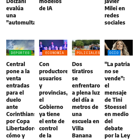
Dolzani
modelos
Javier
evalúa
de IA
Milei en
una
redes
"automulta"
sociales
DEPORTES
ECONOMÍA
POLICIALES
OCIO
NEGOCIOS
Central
Con
Dos
"La patria
AGRO
pone a la
productores,
tiratiros
no se
venta
usuarios
se
vende":
entradas
y
enfrentaron
el
para el
provincias,
a plena luz
mensaje
duelo
el
del día a
de Tini
ante
Gobierno
metros de
Stoessel
Corinthians
ya tiene
una
en medio
por Copa
el ente de
escuela en
del
Libertadores:
control
Villa
debate
cómo y
de la
Banana
por la Ley