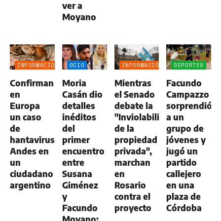
ver a
Moyano
INFORMACIÓN
OCIO
INFORMACIÓN
DEPORTES
GENERAL
GENERAL
Confirman
Moria
Mientras
Facundo
en
Casán dio
el Senado
Campazzo
Europa
detalles
debate la
sorprendió
un caso
inéditos
"Inviolabilidad
a un
de
del
de la
grupo de
hantavirus
primer
propiedad
jóvenes y
Andes en
encuentro
privada",
jugó un
un
entre
marchan
partido
ciudadano
Susana
en
callejero
argentino
Giménez
Rosario
en una
y
contra el
plaza de
Facundo
proyecto
Córdoba
Moyano: