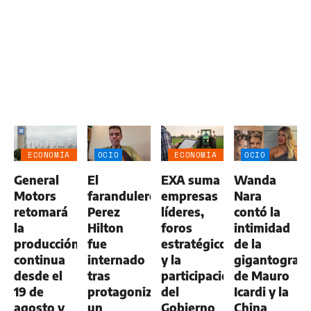
ECONOMÍA
OCIO
ECONOMÍA
OCIO
NEGOCIOS
NEGOCIOS
General
El
EXA suma
Wanda
AGRO
AGRO
Motors
farandulero
empresas
Nara
retomará
Perez
líderes,
contó la
la
Hilton
foros
intimidad
producción
fue
estratégicos
de la
continua
internado
y la
gigantografí
desde el
tras
participación
de Mauro
19 de
protagonizar
del
Icardi y la
agosto y
un
Gobierno
China