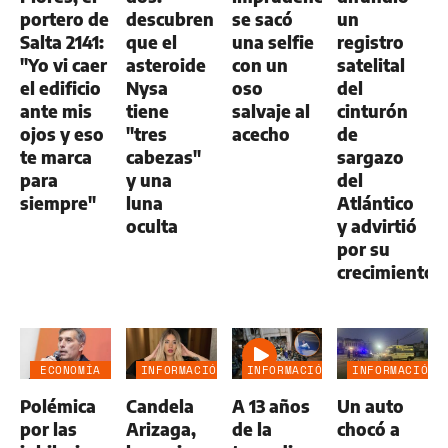
portero de
descubren
se sacó
un
Salta 2141:
que el
una selfie
registro
"Yo vi caer
asteroide
con un
satelital
el edificio
Nysa
oso
del
ante mis
tiene
salvaje al
cinturón
ojos y eso
"tres
acecho
de
te marca
cabezas"
sargazo
para
y una
del
siempre"
luna
Atlántico
oculta
y advirtió
por su
crecimiento
ECONOMÍA
INFORMACIÓN
INFORMACIÓN
INFORMACIÓN
NEGOCIOS
GENERAL
GENERAL
GENERAL
Polémica
Candela
A 13 años
Un auto
AGRO
por las
Arizaga,
de la
chocó a