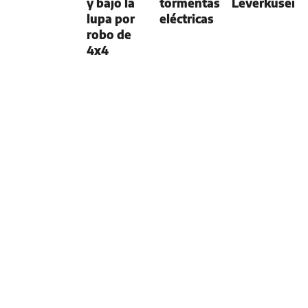
y bajo la
tormentas
Leverkusen
lupa por
eléctricas
robo de
4x4