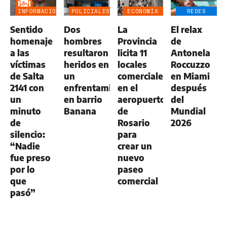
INFORMACIÓN
POLICIALES
ECONOMÍA
REDES
GENERAL
NEGOCIOS
SOCIALES
Sentido
Dos
La
El relax
AGRO
homenaje
hombres
Provincia
de
a las
resultaron
licita 11
Antonela
víctimas
heridos en
locales
Roccuzzo
de Salta
un
comerciales
en Miami
2141 con
enfrentamiento
en el
después
un
en barrio
aeropuerto
del
minuto
Banana
de
Mundial
de
Rosario
2026
silencio:
para
“Nadie
crear un
fue preso
nuevo
por lo
paseo
que
comercial
pasó”