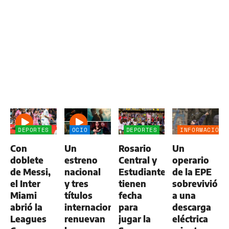
DEPORTES
OCIO
DEPORTES
INFORMACIÓN
GENERAL
Con
Un
Rosario
Un
doblete
estreno
Central y
operario
de Messi,
nacional
Estudiantes
de la EPE
el Inter
y tres
tienen
sobrevivió
Miami
títulos
fecha
a una
abrió la
internacionales
para
descarga
Leagues
renuevan
jugar la
eléctrica