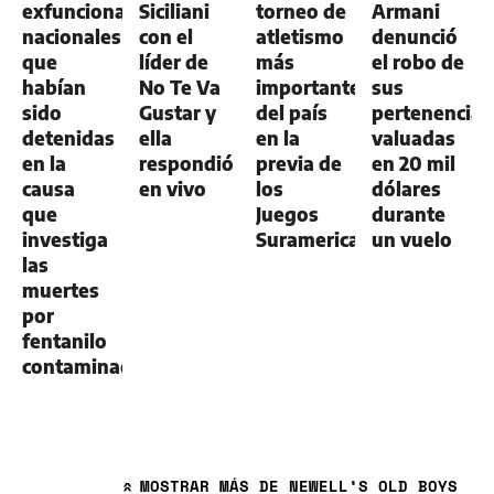
exfuncionarias
Siciliani
torneo de
Armani
nacionales
con el
atletismo
denunció
que
líder de
más
el robo de
habían
No Te Va
importante
sus
sido
Gustar y
del país
pertenencias
detenidas
ella
en la
valuadas
en la
respondió
previa de
en 20 mil
causa
en vivo
los
dólares
que
Juegos
durante
investiga
Suramericanos
un vuelo
las
muertes
por
fentanilo
contaminado
MOSTRAR
MÁS DE NEWELL’S OLD BOYS
»