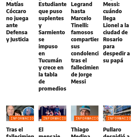
Matías
Estudiantes,
Legrand
Messi:
Cóccaro
que puso
hasta
cuándo
no juega
suplentes
Marcelo
llega
ante
y
Tinelli:
Lionel a la
Defensa
Sarmiento
famosos
ciudad de
y Justicia
se
compartieron
Rosario
impuso
sus
para
en
condolencias
despedir a
Tucumán
tras el
su papá
y crece en
fallecimiento
la tabla
de Jorge
de
Messi
promedios
INFORMACIÓN
INFORMACIÓN
INFORMACIÓN
INFORMACIÓN
GENERAL
GENERAL
GENERAL
GENERAL
Tras el
El
Thiago
Pullaro
fallecimiento
mensaje
Medina
despidió a