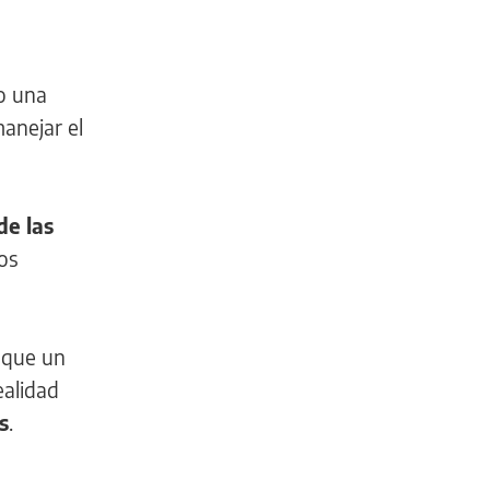
o una
manejar el
de las
os
, que un
ealidad
s
.