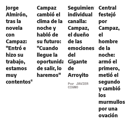
-
Jorge
Campaz
Seguimiento
Central
ALDOSIVI
1
Almirón,
cambió el
individual
festejó
tras la
clima de la
canalla:
por
novela
noche y
Campaz,
Campaz,
con
habló de
el dueño
el
Campaz:
su futuro:
de las
hombre
"Entró e
"Cuando
emociones
de la
hizo su
llegue la
del
noche:
trabajo,
oportunidad
Gigante
armó el
estamos
de salir, lo
de
primero,
muy
haremos"
Arroyito
metió el
contentos"
segundo
Por
JAVIER
CIGNO
y cambió
los
murmullos
por una
ovación