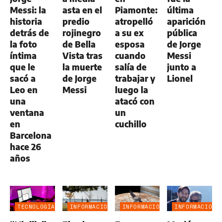
Messi: la
asta en el
Piamonte:
última
historia
predio
atropelló
aparición
detrás de
rojinegro
a su ex
pública
la foto
de Bella
esposa
de Jorge
íntima
Vista tras
cuando
Messi
que le
la muerte
salía de
junto a
sacó a
de Jorge
trabajar y
Lionel
Leo en
Messi
luego la
una
atacó con
ventana
un
en
cuchillo
Barcelona
hace 26
años
TECNOLOGÍA
INFORMACIÓN
INFORMACIÓN
INFORMACIÓN
GENERAL
GENERAL
GENERAL