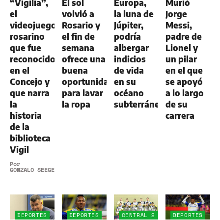
“Vigilia”,
El sol
Europa,
Murió
el
volvió a
la luna de
Jorge
videojuego
Rosario y
Júpiter,
Messi,
rosarino
el fin de
podría
padre de
que fue
semana
albergar
Lionel y
reconocido
ofrece una
indicios
un pilar
en el
buena
de vida
en el que
Concejo y
oportunidad
en su
se apoyó
que narra
para lavar
océano
a lo largo
la
la ropa
subterráneo
de su
historia
carrera
de la
biblioteca
Vigil
Por
GONZALO SEEGER
DEPORTES
DEPORTES
CENTRAL 2
DEPORTES