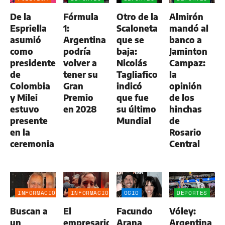
De la
Fórmula
Otro de la
Almirón
Espriella
1:
Scaloneta
mandó al
asumió
Argentina
que se
banco a
como
podría
baja:
Jaminton
presidente
volver a
Nicolás
Campaz:
de
tener su
Tagliafico
la
Colombia
Gran
indicó
opinión
y Milei
Premio
que fue
de los
estuvo
en 2028
su último
hinchas
presente
Mundial
de
en la
Rosario
ceremonia
Central
INFORMACIÓN
INFORMACIÓN
OCIO
DEPORTES
GENERAL
GENERAL
Buscan a
El
Facundo
Vóley:
un
empresario
Arana
Argentina