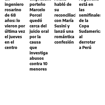
ingeniero
porteño
habló de
está en
rosarino
Marcelo
su
las
de 68
Porcel
reconciliación
semifinales
años: lo
quedó
con María
de la
vieron por
cerca del
Susini y
Copa
última vez
juicio oral
lanzó una
Sudamerican
el jueves
por la
romántica
al
en el
causa
confesión
derrotar
centro
que
a Perú
investiga
abusos
contra 10
menores