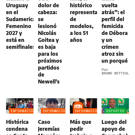
Uruguay
dolor de
histórico
vuelta
en el
cabeza:
representante
atrás”: el
Sudamericano
se
de
perfil del
Femenino
lesionó
modelos,
femicida
2027 y
Nicolás
a los 51
de Débora
está en
Goitea y
años
y un
semifinales
es baja
crimen
para los
atroz sin
próximos
un porqué
partidos
Por
BRUNO BETTIOL
de
Newell's
INFORMACIÓN
INFORMACIÓN
INFORMACIÓN
DEPORTES
GENERAL
GENERAL
GENERAL
Histórica
Caso
Más que
Luego del
condena
Jeremías
pedir
apoyo de