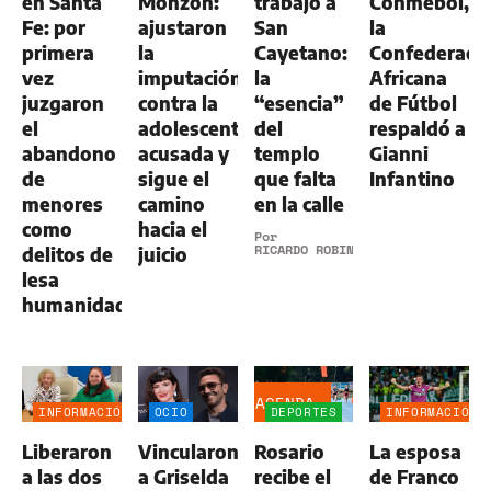
en Santa
Monzón:
trabajo a
Conmebol,
Fe: por
ajustaron
San
la
primera
la
Cayetano:
Confederaci
vez
imputación
la
Africana
juzgaron
contra la
“esencia”
de Fútbol
el
adolescente
del
respaldó a
abandono
acusada y
templo
Gianni
de
sigue el
que falta
Infantino
menores
camino
en la calle
como
hacia el
Por
RICARDO ROBINS
delitos de
juicio
lesa
humanidad
AGENDA
INFORMACIÓN
OCIO
DEPORTES
INFORMACIÓN
GENERAL
GENERAL
Liberaron
Vincularon
Rosario
La esposa
a las dos
a Griselda
recibe el
de Franco