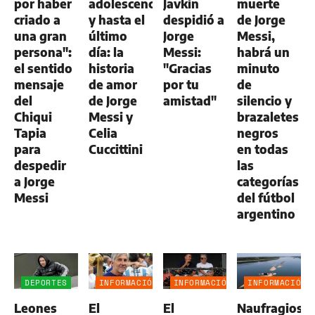
por haber
adolescencia
Javkin
muerte
criado a
y hasta el
despidió a
de Jorge
una gran
último
Jorge
Messi,
persona":
día: la
Messi:
habrá un
el sentido
historia
"Gracias
minuto
mensaje
de amor
por tu
de
del
de Jorge
amistad"
silencio y
Chiqui
Messi y
brazaletes
Tapia
Celia
negros
para
Cuccittini
en todas
despedir
las
a Jorge
categorías
Messi
del fútbol
argentino
DEPORTES
INFORMACIÓN
INFORMACIÓN
INFORMACIÓN
GENERAL
GENERAL
GENERAL
Leones
El
El
Naufragios