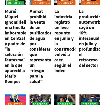
DEPORTES
INFORMACIÓN
ECONOMÍA
ECONOMÍA
GENERAL
NEGOCIOS
NEGOCIOS
Murió
Anmat
La
La
AGRO
AGRO
Miguel
prohibió
industria
producción
Ignomiriello:
la venta
registró
automotriz
una huella
de un
un leve
cayó un
imborrable
purificador
repunte
16%
en Central
de agua
en junio y
interanual
y padre de
por
la
en julio y
"la
considerar
construcción
profundizó
selección
que
volvió a
el
fantasma"
representa
caer,
retroceso
en la que
un
según el
del sector
apareció a
“riesgo
Indec
Mario
para la
Kempes
salud”
POLÍTICA
DEPORTES
DEPORTES
DEPORTES