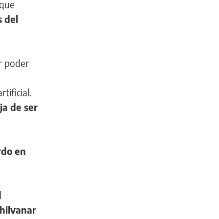
 que
s del
ar poder
tificial.
ja de ser
rdo en
l
hilvanar