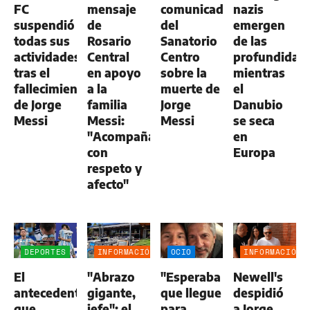
FC
mensaje
comunicado
nazis
suspendió
de
del
emergen
todas sus
Rosario
Sanatorio
de las
actividades
Central
Centro
profundidad
tras el
en apoyo
sobre la
mientras
fallecimiento
a la
muerte de
el
de Jorge
familia
Jorge
Danubio
Messi
Messi:
Messi
se seca
"Acompañamos
en
con
Europa
respeto y
afecto"
DEPORTES
INFORMACIÓN
OCIO
INFORMACIÓN
GENERAL
GENERAL
El
"Abrazo
"Esperaba
Newell's
antecedente
gigante,
que llegue
despidió
que
jefe": el
para
a Jorge