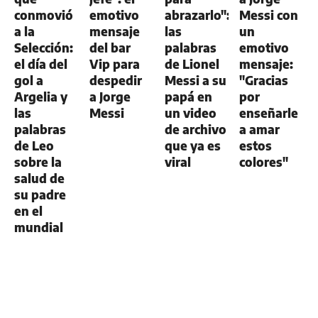
conmovió
emotivo
abrazarlo":
Messi con
a la
mensaje
las
un
Selección:
del bar
palabras
emotivo
el día del
Vip para
de Lionel
mensaje:
gol a
despedir
Messi a su
"Gracias
Argelia y
a Jorge
papá en
por
las
Messi
un video
enseñarle
palabras
de archivo
a amar
de Leo
que ya es
estos
sobre la
viral
colores"
salud de
su padre
en el
mundial