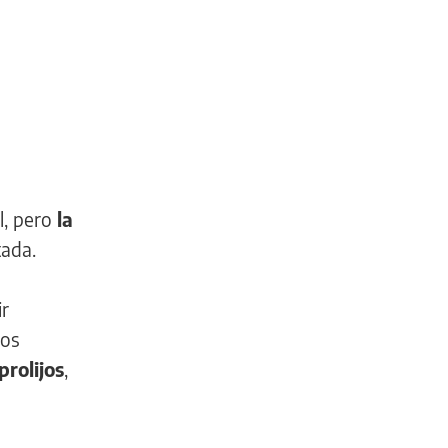
l, pero
la
tada.
ir
nos
rolijos
,