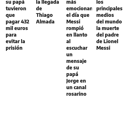
su papá
la llegada
más
los
tuvieron
de
emocionante:
principales
que
Thiago
el día que
medios
pagar 432
Almada
Messi
del mundo
mil euros
rompió
la muerte
para
en llanto
del padre
evitar la
al
de Lionel
prisión
escuchar
Messi
un
mensaje
de su
papá
Jorge en
un canal
rosarino