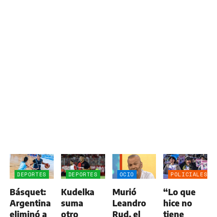
DEPORTES
DEPORTES
OCIO
POLICIALES
Básquet:
Kudelka
Murió
“Lo que
Argentina
suma
Leandro
hice no
eliminó a
otro
Rud, el
tiene