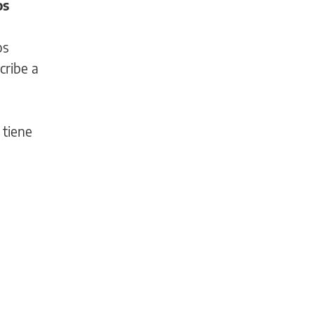
os
os
cribe a
 tiene