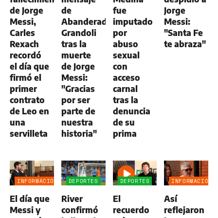
de Jorge
de
fue
Jorge
Messi,
Abanderado
imputado
Messi:
Carles
Grandoli
por
"Santa Fe
Rexach
tras la
abuso
te abraza"
recordó
muerte
sexual
el día que
de Jorge
con
firmó el
Messi:
acceso
primer
"Gracias
carnal
contrato
por ser
tras la
de Leo en
parte de
denuncia
una
nuestra
de su
servilleta
historia"
prima
INFORMACIÓN
DEPORTES
DEPORTES
INFORMACIÓN
GENERAL
GENERAL
El día que
River
El
Así
Messi y
confirmó
recuerdo
reflejaron