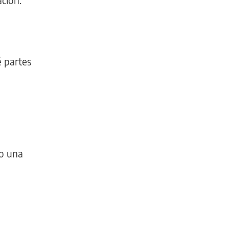
ción.
é partes
 o una