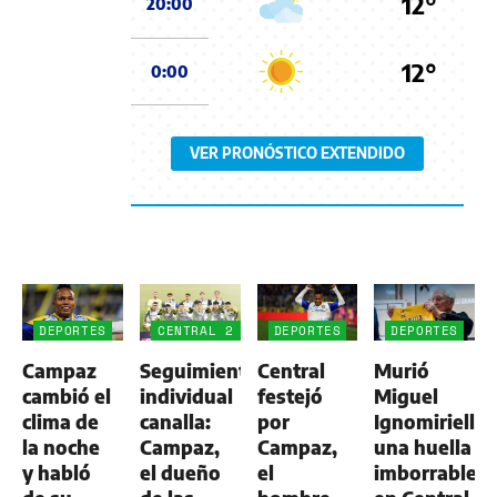
12°
20:00
12°
0:00
VER PRONÓSTICO EXTENDIDO
DEPORTES
CENTRAL 2
DEPORTES
DEPORTES
-
Campaz
Seguimiento
Central
Murió
ALDOSIVI
1
cambió el
individual
festejó
Miguel
clima de
canalla:
por
Ignomiriello:
la noche
Campaz,
Campaz,
una huella
y habló
el dueño
el
imborrable