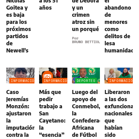
Nicolás
a los 51
de Débora
el
Goitea y
años
y un
abandono
es baja
crimen
de
para los
atroz sin
menores
próximos
un porqué
como
partidos
delitos de
Por
BRUNO BETTIOL
de
lesa
Newell's
humanidad
INFORMACIÓN
INFORMACIÓN
DEPORTES
INFORMACIÓN
GENERAL
GENERAL
GENERAL
Caso
Más que
Luego del
Liberaron
Jeremías
pedir
apoyo de
a las dos
Monzón:
trabajo a
Conmebol,
exfuncionari
ajustaron
San
la
nacionales
la
Cayetano:
Confederación
que
imputación
la
Africana
habían
contra la
“esencia”
de Fútbol
sido