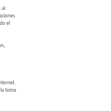
 al
aciones
do el
ón,
nternet.
 la toma