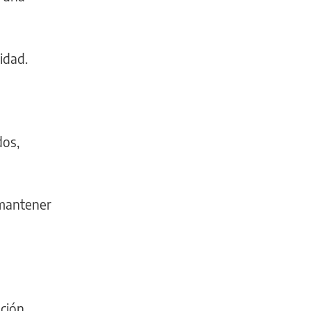
idad.
dos,
 mantener
ción.