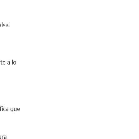
lsa.
te a lo
fica que
ara