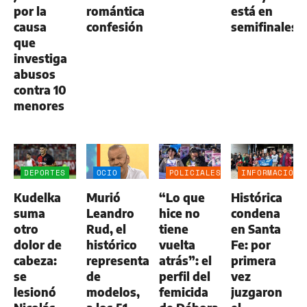
por la
romántica
está en
causa
confesión
semifinales
que
investiga
abusos
contra 10
menores
DEPORTES
OCIO
POLICIALES
INFORMACIÓN
GENERAL
Kudelka
Murió
“Lo que
Histórica
suma
Leandro
hice no
condena
otro
Rud, el
tiene
en Santa
dolor de
histórico
vuelta
Fe: por
cabeza:
representante
atrás”: el
primera
se
de
perfil del
vez
lesionó
modelos,
femicida
juzgaron