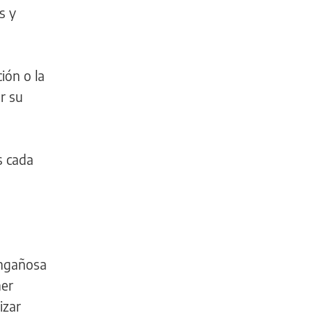
s y
ión o la
r su
s cada
engañosa
ner
izar