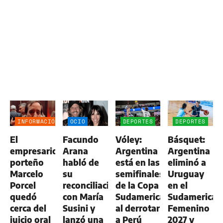
INFORMACIÓN
OCIO
DEPORTES
DEPORTES
GENERAL
El
Facundo
Vóley:
Básquet:
empresario
Arana
Argentina
Argentina
porteño
habló de
está en las
eliminó a
Marcelo
su
semifinales
Uruguay
Porcel
reconciliación
de la Copa
en el
quedó
con María
Sudamericana
Sudamerican
cerca del
Susini y
al derrotar
Femenino
juicio oral
lanzó una
a Perú
2027 y