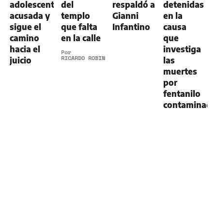
adolescente
del
respaldó a
detenidas
acusada y
templo
Gianni
en la
sigue el
que falta
Infantino
causa
camino
en la calle
que
hacia el
investiga
Por
RICARDO ROBINS
juicio
las
muertes
por
fentanilo
contaminad