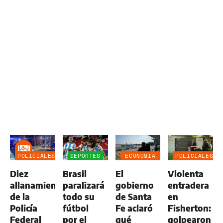
POLICIALES
DEPORTES
ECONOMÍA
POLICIALES
NEGOCIOS
Diez
Brasil
El
Violenta
AGRO
allanamientos
paralizará
gobierno
entradera
de la
todo su
de Santa
en
Policía
fútbol
Fe aclaró
Fisherton:
Federal
por el
qué
golpearon