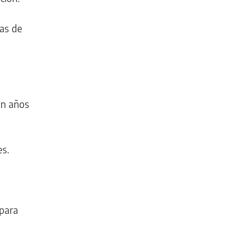
nas de
en años
es.
 para