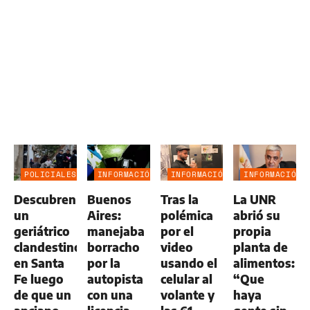
POLICIALES
INFORMACIÓN
INFORMACIÓN
INFORMACIÓN
GENERAL
GENERAL
GENERAL
Descubren
Buenos
Tras la
La UNR
un
Aires:
polémica
abrió su
geriátrico
manejaba
por el
propia
clandestino
borracho
video
planta de
en Santa
por la
usando el
alimentos:
Fe luego
autopista
celular al
“Que
de que un
con una
volante y
haya