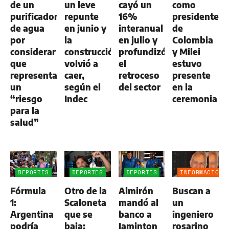
de un
un leve
cayó un
como
purificador
repunte
16%
presidente
de agua
en junio y
interanual
de
por
la
en julio y
Colombia
considerar
construcción
profundizó
y Milei
que
volvió a
el
estuvo
representa
caer,
retroceso
presente
un
según el
del sector
en la
“riesgo
Indec
ceremonia
para la
salud”
DEPORTES
DEPORTES
DEPORTES
INFORMACIÓN
GENERAL
Fórmula
Otro de la
Almirón
Buscan a
1:
Scaloneta
mandó al
un
Argentina
que se
banco a
ingeniero
podría
baja:
Jaminton
rosarino