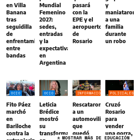
en Villa
Mundial
pasará
y
Banana
Femenino
con la
maniataron
tras
2027:
EPE y el
a una
seguidilla
sedes,
aeropuerto
familia
de
entradas
de
durante
enfrentamientos
y la
Rosario
un robo
entre
expectativa
bandas
en
Argentina
OCIO
OCIO
INFORMACIÓN
POLICIALES
GENERAL
Fito Páez
Leticia
Rescataron
Cruzó
marchó
Brédice
a un
Rosario
en
mostró
automovilista
para
Bariloche
su
que
vender
contra la
transformación
quedó
una gorra,
MOSTRAR
MÁS DE EDUCACIÓN
»