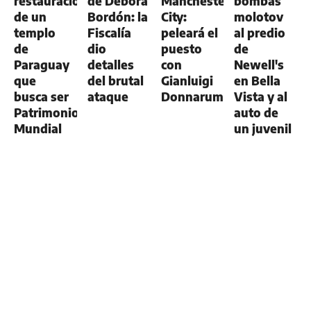
restauración
de Débora
Manchester
bombas
de un
Bordón: la
City:
molotov
templo
Fiscalía
peleará el
al predio
de
dio
puesto
de
Paraguay
detalles
con
Newell's
que
del brutal
Gianluigi
en Bella
busca ser
ataque
Donnarumma
Vista y al
Patrimonio
auto de
Mundial
un juvenil