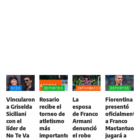
AGENDA
OCIO
DEPORTES
INFORMACIÓN
DEPORTES
GENERAL
Vincularon
Rosario
La
Fiorentina
a Griselda
recibe el
esposa
presentó
Siciliani
torneo de
de Franco
oficialmente
con el
atletismo
Armani
a Franco
líder de
más
denunció
Mastantuono
No Te Va
importante
el robo
jugará a