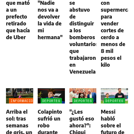
que mató
"Nadie
se
con
a un
nos va a
abstuvo
supermercad
prefecto
devolver
de
para
retirado
la vida de
distinguir
vender
que hacía
mi
a los
cortes de
de Uber
hermana"
bomberos
cerdo a
voluntarios
menos de
que
8 mil
trabajaron
pesos el
en
kilo
Venezuela
INFORMACIÓN
DEPORTES
DEPORTES
DEPORTES
GENERAL
Arriba el
Colapinto
"¿Les
Messi
sol: tras
sufrió un
gustó eso
habló
semanas
robo
ahora?":
sobre el
de gris, un
durante
Chiqui
futuro de