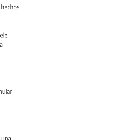
r hechos
ele
la
mular
, una