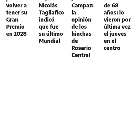
volver a
Nicolás
Campaz:
de 68
tener su
Tagliafico
la
años: lo
Gran
indicó
opinión
vieron por
Premio
que fue
de los
última vez
en 2028
su último
hinchas
el jueves
Mundial
de
en el
Rosario
centro
Central