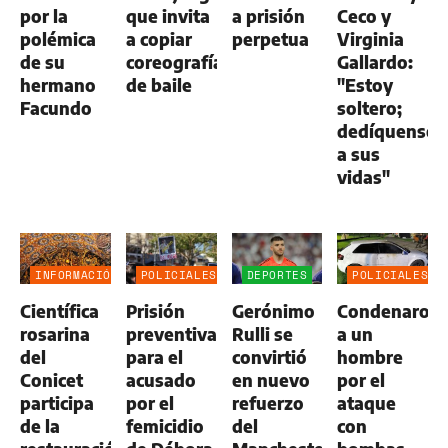
por la
que invita
a prisión
Ceco y
polémica
a copiar
perpetua
Virginia
de su
coreografías
Gallardo:
hermano
de baile
"Estoy
Facundo
soltero;
dedíquense
a sus
vidas"
INFORMACIÓN
POLICIALES
DEPORTES
POLICIALES
GENERAL
Científica
Prisión
Gerónimo
Condenaron
rosarina
preventiva
Rulli se
a un
del
para el
convirtió
hombre
Conicet
acusado
en nuevo
por el
participa
por el
refuerzo
ataque
de la
femicidio
del
con