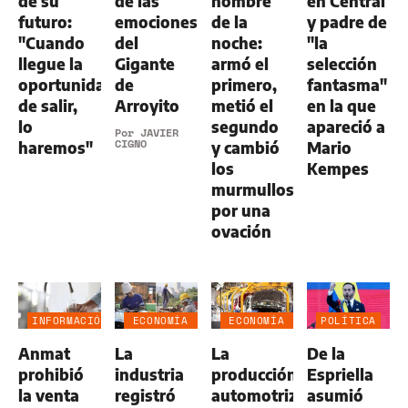
de su
de las
hombre
en Central
futuro:
emociones
de la
y padre de
"Cuando
del
noche:
"la
llegue la
Gigante
armó el
selección
oportunidad
de
primero,
fantasma"
de salir,
Arroyito
metió el
en la que
lo
segundo
apareció a
Por
JAVIER
CIGNO
haremos"
y cambió
Mario
los
Kempes
murmullos
por una
ovación
INFORMACIÓN
ECONOMÍA
ECONOMÍA
POLÍTICA
GENERAL
NEGOCIOS
NEGOCIOS
Anmat
La
La
De la
AGRO
AGRO
prohibió
industria
producción
Espriella
la venta
registró
automotriz
asumió