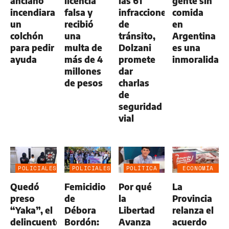
anciano
licencia
las 61
gente sin
incendiara
falsa y
infracciones
comida
un
recibió
de
en
colchón
una
tránsito,
Argentina
para pedir
multa de
Dolzani
es una
ayuda
más de 4
promete
inmoralidad
millones
dar
de pesos
charlas
de
seguridad
vial
POLICIALES
POLICIALES
POLÍTICA
ECONOMÍA
NEGOCIOS
Quedó
Femicidio
Por qué
La
AGRO
preso
de
la
Provincia
“Yaka”, el
Débora
Libertad
relanza el
delincuente
Bordón:
Avanza
acuerdo