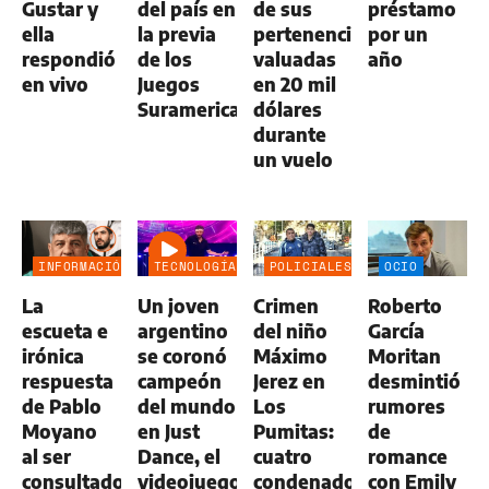
Gustar y
del país en
de sus
préstamo
ella
la previa
pertenencias
por un
respondió
de los
valuadas
año
en vivo
Juegos
en 20 mil
Suramericanos
dólares
durante
un vuelo
INFORMACIÓN
TECNOLOGÍA
POLICIALES
OCIO
GENERAL
La
Un joven
Crimen
Roberto
escueta e
argentino
del niño
García
irónica
se coronó
Máximo
Moritan
respuesta
campeón
Jerez en
desmintió
de Pablo
del mundo
Los
rumores
Moyano
en Just
Pumitas:
de
al ser
Dance, el
cuatro
romance
consultado
videojuego
condenados
con Emily