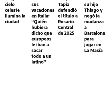
cielo
sus
Tapia
su hijo
celeste
vacaciones
defendió
Thiago y
ilumina la
en Italia:
el título a
negó la
ciudad
“Quién
Rosario
mudanza
hubiera
Central
a
dicho que
de 2025
Barcelona
europeos
para
le iban a
jugar en
sacar
La Masía
todo a un
latino”