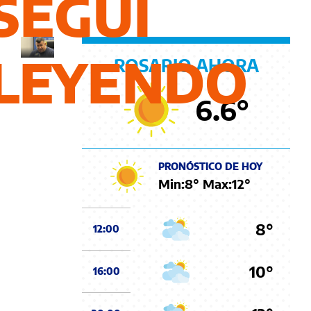
SEGUÍ
contentos"
LEYENDO
ROSARIO AHORA
6.6
°
PRONÓSTICO DE HOY
Min:
8
° Max:
12
°
8°
12:00
10°
16:00