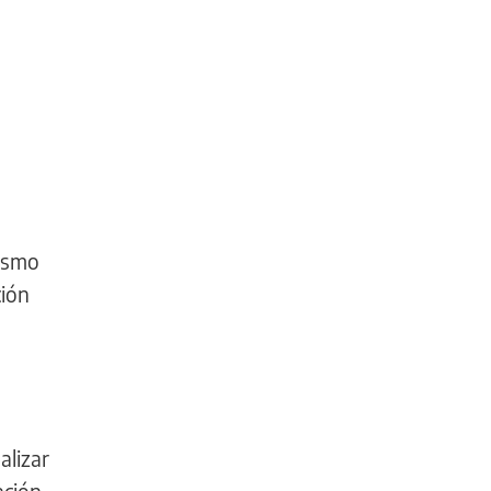
mismo
ción
alizar