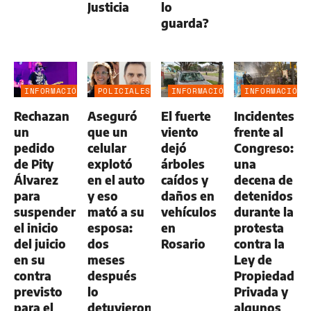
Justicia
lo
guarda?
INFORMACIÓN
POLICIALES
INFORMACIÓN
INFORMACIÓN
GENERAL
GENERAL
GENERAL
Rechazan
Aseguró
El fuerte
Incidentes
un
que un
viento
frente al
pedido
celular
dejó
Congreso:
de Pity
explotó
árboles
una
Álvarez
en el auto
caídos y
decena de
para
y eso
daños en
detenidos
suspender
mató a su
vehículos
durante la
el inicio
esposa:
en
protesta
del juicio
dos
Rosario
contra la
en su
meses
Ley de
contra
después
Propiedad
previsto
lo
Privada y
para el
detuvieron
algunos