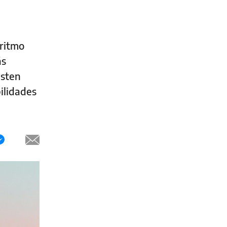
 ritmo
ás
isten
ilidades