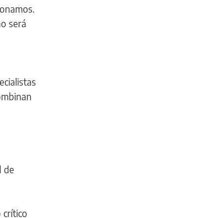
cionamos.
no será
cialistas
combinan
d de
crítico