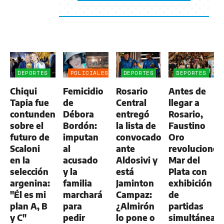
DEPORTES
POLICIALES
DEPORTES
DEPORTES
Chiqui
Femicidio
Rosario
Antes de
Tapia fue
de
Central
llegar a
contundente
Débora
entregó
Rosario,
sobre el
Bordón:
la lista de
Faustino
futuro de
imputan
convocados
Oro
Scaloni
al
ante
revolucionó
en la
acusado
Aldosivi y
Mar del
selección
y la
está
Plata con
argenina:
familia
Jaminton
exhibición
"Él es mi
marchará
Campaz:
de
plan A, B
para
¿Almirón
partidas
y C"
pedir
lo pone o
simultáneas