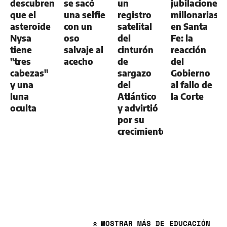
descubren
se sacó
un
jubilaciones
que el
una selfie
registro
millonarias
asteroide
con un
satelital
en Santa
Nysa
oso
del
Fe: la
tiene
salvaje al
cinturón
reacción
"tres
acecho
de
del
cabezas"
sargazo
Gobierno
y una
del
al fallo de
luna
Atlántico
la Corte
oculta
y advirtió
por su
crecimiento
MOSTRAR
MÁS DE EDUCACIÓN
»