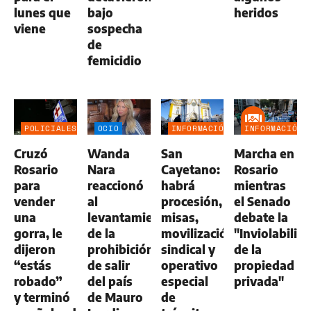
lunes que
bajo
heridos
viene
sospecha
de
femicidio
POLICIALES
OCIO
INFORMACIÓN
INFORMACIÓN
GENERAL
GENERAL
Cruzó
Wanda
San
Marcha en
Rosario
Nara
Cayetano:
Rosario
para
reaccionó
habrá
mientras
vender
al
procesión,
el Senado
una
levantamiento
misas,
debate la
gorra, le
de la
movilización
"Inviolabilid
dijeron
prohibición
sindical y
de la
“estás
de salir
operativo
propiedad
robado”
del país
especial
privada"
y terminó
de Mauro
de