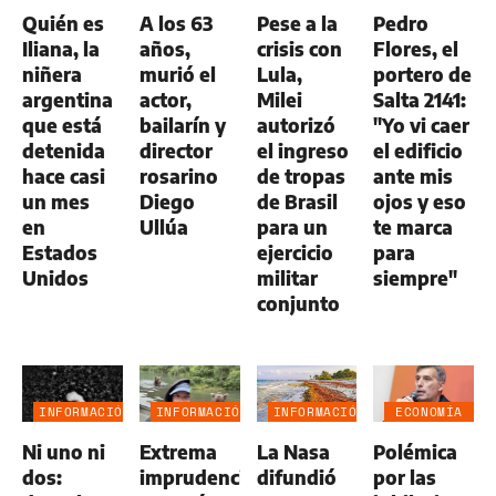
GENERAL
GENERAL
GENERAL
Quién es
A los 63
Pese a la
Pedro
Iliana, la
años,
crisis con
Flores, el
niñera
murió el
Lula,
portero de
argentina
actor,
Milei
Salta 2141:
que está
bailarín y
autorizó
"Yo vi caer
detenida
director
el ingreso
el edificio
hace casi
rosarino
de tropas
ante mis
un mes
Diego
de Brasil
ojos y eso
en
Ullúa
para un
te marca
Estados
ejercicio
para
Unidos
militar
siempre"
conjunto
INFORMACIÓN
INFORMACIÓN
INFORMACIÓN
ECONOMÍA
GENERAL
GENERAL
GENERAL
NEGOCIOS
Ni uno ni
Extrema
La Nasa
Polémica
AGRO
dos:
imprudencia:
difundió
por las