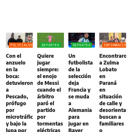
POLICIALES
DEPORTES
DEPORTES
INFORMACIÓN
GENERAL
Con el
Quiere
Un
Encontraron
anzuelo
jugar
futbolista
a Zulma
en la
siempre:
de la
Lobato
boca:
el enojo
selección
en
detuvieron
de Messi
deja
Paraná
a
cuando el
Francia y
en
Pescado,
árbitro
se muda
situación
prófugo
paró el
a
de calle y
por
partido
Alemania
desorientada
microtráfico
por
para
buscan a
y bajo la
tormentas
jugar en
familiares
lupa por
eléctricas
Bayer
o