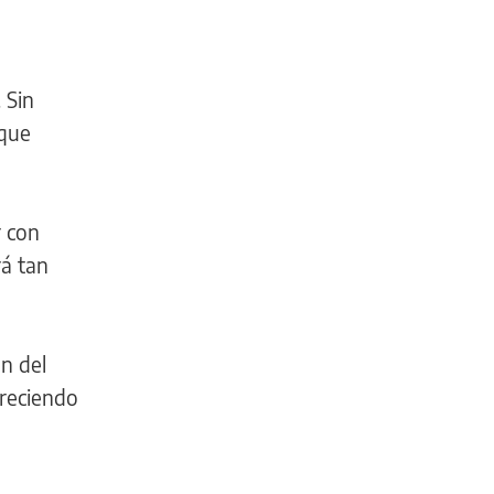
 Sin
 que
r con
rá tan
n del
creciendo
INFORMACIÓN