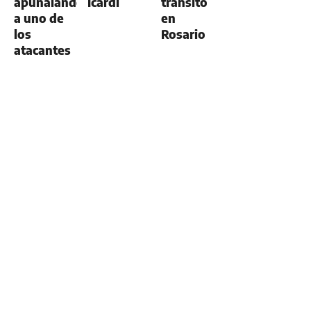
apuñalando
Icardi
tránsito
a uno de
en
los
Rosario
atacantes