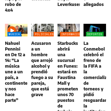
robo de
Leverkusen
allegados
4x4
MÚSICA
POLICIALES
INFORMACIÓN
DEPORTES
GENERAL
Nahuel
Acusaron
Starbucks
La
Pennisi
a un
abrirá
Conmebol
en De 12 a
hombre
una
celebró el
14: “La
que arrojó
sucursal
freno de
música
alcohol y
en Funes:
la FIFA a
une a un
prendió
estará en
la
país, a
fuego a su
Faustina
comercializa
continentes
pareja,
Mall y
de
y nos
que está
prometen
torneos y
hace
grave
unos 70
pidió
parte”
puestos
resguardar
de
la