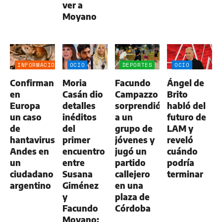
ver a
Moyano
INFORMACIÓN
OCIO
DEPORTES
OCIO
GENERAL
Confirman
Moria
Facundo
Ángel de
en
Casán dio
Campazzo
Brito
Europa
detalles
sorprendió
habló del
un caso
inéditos
a un
futuro de
de
del
grupo de
LAM y
hantavirus
primer
jóvenes y
reveló
Andes en
encuentro
jugó un
cuándo
un
entre
partido
podría
ciudadano
Susana
callejero
terminar
argentino
Giménez
en una
y
plaza de
Facundo
Córdoba
Moyano: