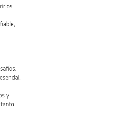
irlos.
iable,
safíos.
esencial.
os y
 tanto