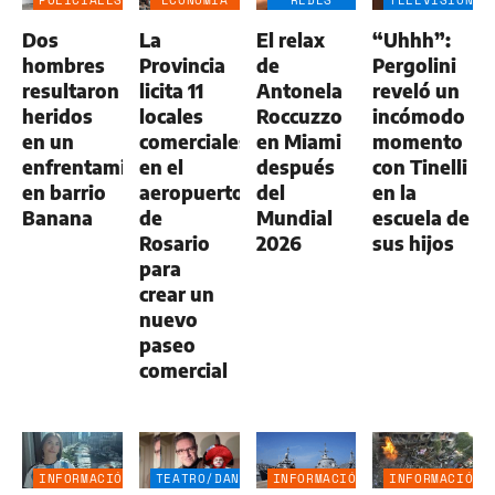
NEGOCIOS
SOCIALES
Dos
La
El relax
“Uhhh”:
AGRO
hombres
Provincia
de
Pergolini
resultaron
licita 11
Antonela
reveló un
heridos
locales
Roccuzzo
incómodo
en un
comerciales
en Miami
momento
enfrentamiento
en el
después
con Tinelli
en barrio
aeropuerto
del
en la
Banana
de
Mundial
escuela de
Rosario
2026
sus hijos
para
crear un
nuevo
paseo
comercial
INFORMACIÓN
TEATRO/DANZA
INFORMACIÓN
INFORMACIÓN