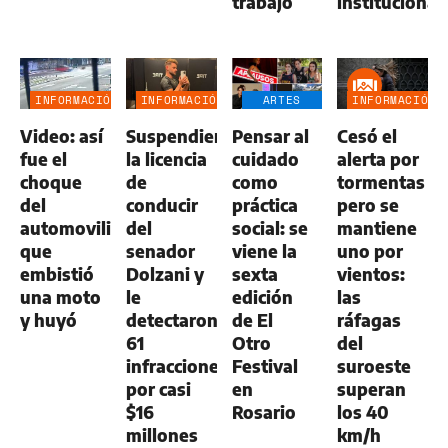
trabajo
institucional
INFORMACIÓN
INFORMACIÓN
ARTES
INFORMACIÓN
GENERAL
GENERAL
ESCÉNICAS
GENERAL
Video: así
Suspendieron
Pensar al
Cesó el
fue el
la licencia
cuidado
alerta por
choque
de
como
tormentas
del
conducir
práctica
pero se
automovilista
del
social: se
mantiene
que
senador
viene la
uno por
embistió
Dolzani y
sexta
vientos:
una moto
le
edición
las
y huyó
detectaron
de El
ráfagas
61
Otro
del
infracciones
Festival
suroeste
por casi
en
superan
$16
Rosario
los 40
millones
km/h