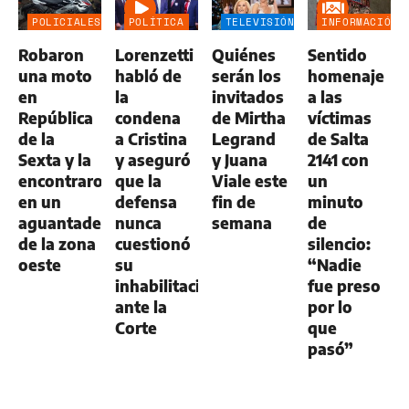
POLICIALES
POLÍTICA
TELEVISIÓN
INFORMACIÓN
GENERAL
Robaron
Lorenzetti
Quiénes
Sentido
una moto
habló de
serán los
homenaje
en
la
invitados
a las
República
condena
de Mirtha
víctimas
de la
a Cristina
Legrand
de Salta
Sexta y la
y aseguró
y Juana
2141 con
encontraron
que la
Viale este
un
en un
defensa
fin de
minuto
aguantadero
nunca
semana
de
de la zona
cuestionó
silencio:
oeste
su
“Nadie
inhabilitación
fue preso
ante la
por lo
Corte
que
pasó”