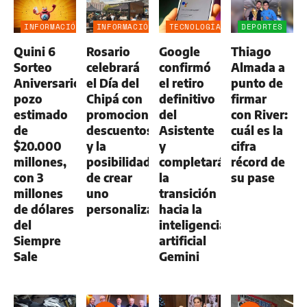
INFORMACIÓN
INFORMACIÓN
TECNOLOGÍA
DEPORTES
GENERAL
GENERAL
Quini 6
Rosario
Google
Thiago
Sorteo
celebrará
confirmó
Almada a
Aniversario:
el Día del
el retiro
punto de
pozo
Chipá con
definitivo
firmar
estimado
promociones,
del
con River:
de
descuentos
Asistente
cuál es la
$20.000
y la
y
cifra
millones,
posibilidad
completará
récord de
con 3
de crear
la
su pase
millones
uno
transición
de dólares
personalizado
hacia la
del
inteligencia
Siempre
artificial
Sale
Gemini