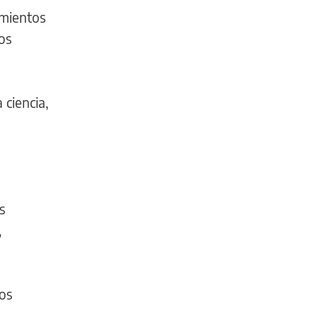
imientos
os
 ciencia,
s
,
ios