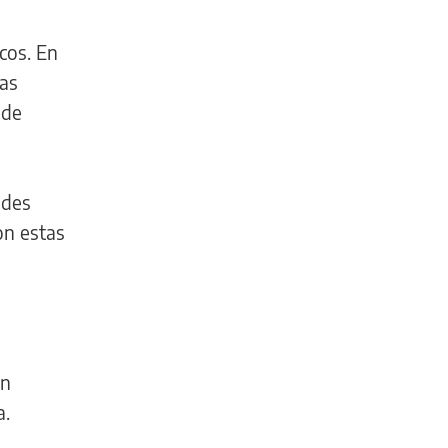
icos. En
las
 de
ades
on estas
En
a.