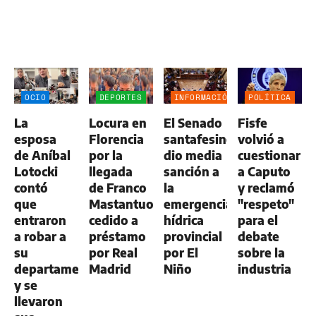
OCIO
DEPORTES
INFORMACIÓN
POLÍTICA
GENERAL
La
Locura en
El Senado
Fisfe
esposa
Florencia
santafesino
volvió a
de Aníbal
por la
dio media
cuestionar
Lotocki
llegada
sanción a
a Caputo
contó
de Franco
la
y reclamó
que
Mastantuono,
emergencia
"respeto"
entraron
cedido a
hídrica
para el
a robar a
préstamo
provincial
debate
su
por Real
por El
sobre la
departamento
Madrid
Niño
industria
y se
llevaron