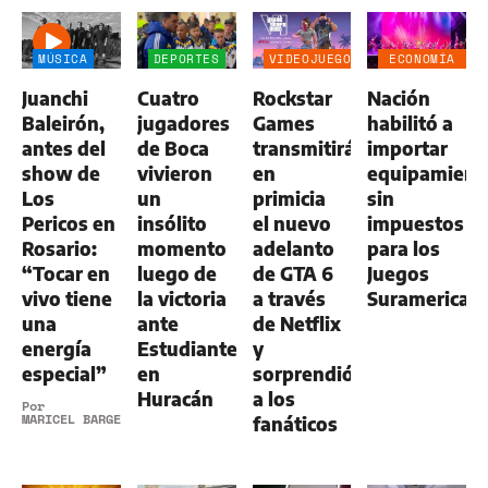
MÚSICA
DEPORTES
VIDEOJUEGOS
ECONOMÍA
NEGOCIOS
Juanchi
Cuatro
Rockstar
Nación
AGRO
Baleirón,
jugadores
Games
habilitó a
antes del
de Boca
transmitirá
importar
show de
vivieron
en
equipamient
Los
un
primicia
sin
Pericos en
insólito
el nuevo
impuestos
Rosario:
momento
adelanto
para los
“Tocar en
luego de
de GTA 6
Juegos
vivo tiene
la victoria
a través
Suramerican
una
ante
de Netflix
energía
Estudiantes
y
especial”
en
sorprendió
Huracán
a los
Por
MARICEL BARGERI
fanáticos