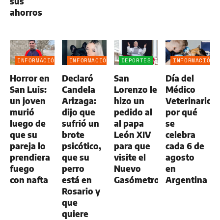
sus
ahorros
INFORMACIÓN
INFORMACIÓN
DEPORTES
INFORMACIÓN
GENERAL
GENERAL
GENERAL
Horror en
Declaró
San
Día del
San Luis:
Candela
Lorenzo le
Médico
un joven
Arizaga:
hizo un
Veterinario:
murió
dijo que
pedido al
por qué
luego de
sufrió un
al papa
se
que su
brote
León XIV
celebra
pareja lo
psicótico,
para que
cada 6 de
prendiera
que su
visite el
agosto
fuego
perro
Nuevo
en
con nafta
está en
Gasómetro
Argentina
Rosario y
que
quiere