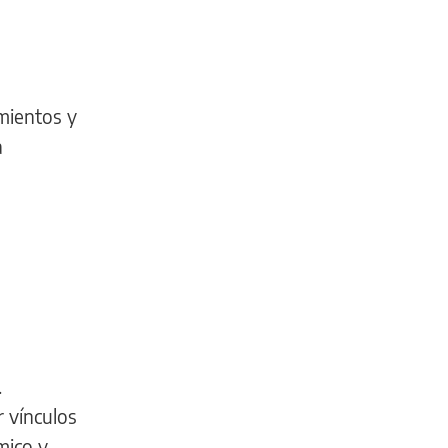
imientos y
a
.
r vínculos
mico y