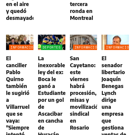
en el aire
tercera
y quedó
ronda en
desmayado"
Montreal
INFORMACIÓN
DEPORTES
INFORMACIÓN
INFORMACIÓN
GENERAL
GENERAL
GENERAL
El
La
San
El
canciller
inexorable
Cayetano:
senador
Pablo
ley del ex:
este
libertario
Quirno
Boca le
viernes
Joaquín
también
ganó a
habrá
Benegas
le sugirió
Estudiantes
procesión,
Lynch
a
por un gol
misas y
dirige
Villarruel
de
movilización
una
que se
Ascacibar
sindical
empresa
vaya:
en cancha
en
que
"Siempre
de
Rosario
gestiona
intentó
Huracán
ventas de