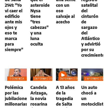
2141: "Yo
asteroide
con un
satelital
vi caer el
Nysa
oso
del
edificio
tiene
salvaje al
cinturón
ante mis
"tres
acecho
de
ojos y
cabezas"
sargazo
eso te
y una
del
marca
luna
Atlántico
para
oculta
y advirtió
siempre"
por su
crecimiento
ECONOMÍA
INFORMACIÓN
INFORMACIÓN
INFORMACIÓN
NEGOCIOS
GENERAL
GENERAL
GENERAL
Polémica
Candela
A 13 años
Un auto
AGRO
por las
Arizaga,
de la
chocó a
jubilaciones
la novia
tragedia
un
millonarias
rosarina
de Salta
motociclista