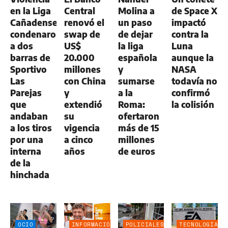
en la Liga
Central
Molina a
de Space X
Cañadense:
renovó el
un paso
impactó
condenaron
swap de
de dejar
contra la
a dos
US$
la liga
Luna
barras de
20.000
española
aunque la
Sportivo
millones
y
NASA
Las
con China
sumarse
todavía no
Parejas
y
a la
confirmó
que
extendió
Roma:
la colisión
andaban
su
ofertaron
a los tiros
vigencia
más de 15
por una
a cinco
millones
interna
años
de euros
de la
hinchada
OCIO
INFORMACIÓN
POLICIALES
TECNOLOGÍA