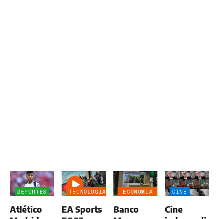
DEPORTES
TECNOLOGÍA
ECONOMÍA
CINE
NEGOCIOS
Atlético
EA Sports
Banco
Cine
AGRO