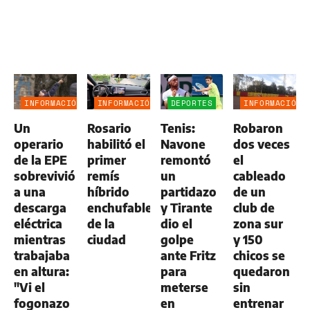
INFORMACIÓN
INFORMACIÓN
DEPORTES
INFORMACIÓN
GENERAL
GENERAL
GENERAL
Un
Rosario
Tenis:
Robaron
operario
habilitó el
Navone
dos veces
de la EPE
primer
remontó
el
sobrevivió
remís
un
cableado
a una
híbrido
partidazo
de un
descarga
enchufable
y Tirante
club de
eléctrica
de la
dio el
zona sur
mientras
ciudad
golpe
y 150
trabajaba
ante Fritz
chicos se
en altura:
para
quedaron
"Vi el
meterse
sin
fogonazo
en
entrenar