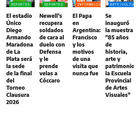
DEPORTES
DEPORTES
INFORMACIÓN
ARTE/CULTURA
GENERAL
El estadio
Newell’s
El Papa
Se
Único
recupera
en
inauguró
Diego
soldados
Argentina:
la muestra
Armando
de cara al
Francisco
"85 años
Maradona
duelo con
y los
de
de La
Defensa
motivos
historia,
Plata será
y le
de una
arte y
la sede
prende
visita que
patrimonio:
de la final
velas a
nunca fue
la Escuela
del
Cóccaro
Provincial
Torneo
de Artes
Clausura
Visuales"
2026