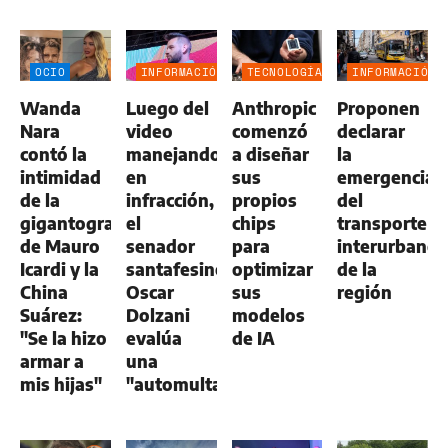
OCIO
INFORMACIÓN
TECNOLOGÍA
INFORMACIÓN
GENERAL
GENERAL
Wanda
Luego del
Anthropic
Proponen
Nara
video
comenzó
declarar
contó la
manejando
a diseñar
la
intimidad
en
sus
emergencia
de la
infracción,
propios
del
gigantografía
el
chips
transporte
de Mauro
senador
para
interurbano
Icardi y la
santafesino
optimizar
de la
China
Oscar
sus
región
Suárez:
Dolzani
modelos
"Se la hizo
evalúa
de IA
armar a
una
mis hijas"
"automulta"