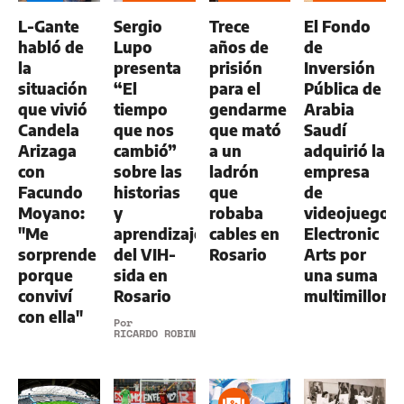
GENERAL
L-Gante
Sergio
Trece
El Fondo
habló de
Lupo
años de
de
la
presenta
prisión
Inversión
situación
“El
para el
Pública de
que vivió
tiempo
gendarme
Arabia
Candela
que nos
que mató
Saudí
Arizaga
cambió”
a un
adquirió la
con
sobre las
ladrón
empresa
Facundo
historias
que
de
Moyano:
y
robaba
videojuegos
"Me
aprendizajes
cables en
Electronic
sorprende
del VIH-
Rosario
Arts por
porque
sida en
una suma
conviví
Rosario
multimillona
con ella"
Por
RICARDO ROBINS