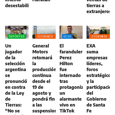
desestabilizar"
tierras a
extranjeros
DEPORTES
ECONOMÍA
OCIO
ECONOMÍA
NEGOCIOS
NEGOCIOS
Un
General
El
EXA
AGRO
AGRO
jugador
Motors
farandulero
suma
de la
retomará
Perez
empresas
selección
la
Hilton
líderes,
argentina
producción
fue
foros
se
continua
internado
estratégicos
pronunció
desde el
tras
y la
en contra
19 de
protagonizar
participación
de la Ley
agosto y
un
del
de
pondrá fin
alarmante
Gobierno
Tierras:
a las
vivo en
de Santa
“No se
suspensiones
TikTok
Fe