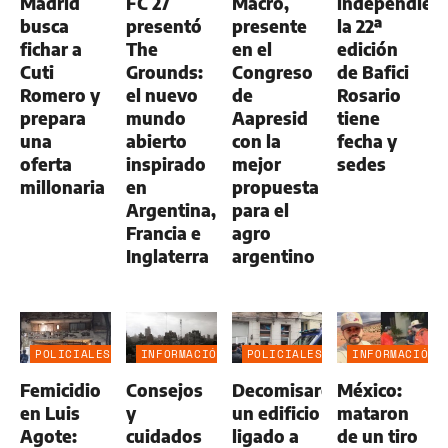
Madrid
FC 27
Macro,
independient
busca
presentó
presente
la 22ª
fichar a
The
en el
edición
Cuti
Grounds:
Congreso
de Bafici
Romero y
el nuevo
de
Rosario
prepara
mundo
Aapresid
tiene
una
abierto
con la
fecha y
oferta
inspirado
mejor
sedes
millonaria
en
propuesta
Argentina,
para el
Francia e
agro
Inglaterra
argentino
POLICIALES
INFORMACIÓN
POLICIALES
INFORMACIÓN
GENERAL
GENERAL
Femicidio
Consejos
Decomisaron
México:
en Luis
y
un edificio
mataron
Agote:
cuidados
ligado a
de un tiro