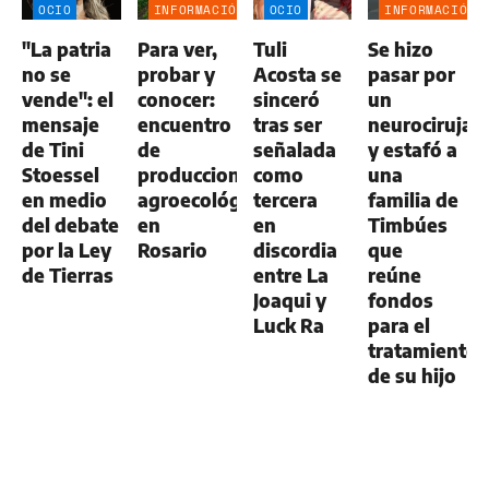
OCIO
INFORMACIÓN
OCIO
INFORMACIÓN
GENERAL
GENERAL
"La patria
Para ver,
Tuli
Se hizo
no se
probar y
Acosta se
pasar por
vende": el
conocer:
sinceró
un
mensaje
encuentro
tras ser
neurocirujan
de Tini
de
señalada
y estafó a
Stoessel
producciones
como
una
en medio
agroecológicas
tercera
familia de
del debate
en
en
Timbúes
por la Ley
Rosario
discordia
que
de Tierras
entre La
reúne
Joaqui y
fondos
Luck Ra
para el
tratamiento
de su hijo