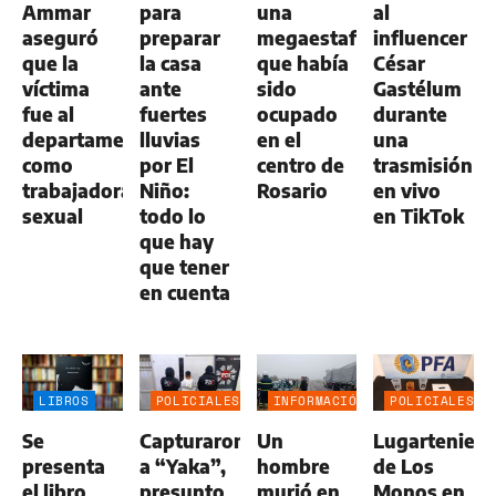
Ammar
para
una
al
aseguró
preparar
megaestafa
influencer
que la
la casa
que había
César
víctima
ante
sido
Gastélum
fue al
fuertes
ocupado
durante
departamento
lluvias
en el
una
como
por El
centro de
trasmisión
trabajadora
Niño:
Rosario
en vivo
sexual
todo lo
en TikTok
que hay
que tener
en cuenta
LIBROS
POLICIALES
INFORMACIÓN
POLICIALES
GENERAL
Se
Capturaron
Un
Lugartenien
presenta
a “Yaka”,
hombre
de Los
el libro
presunto
murió en
Monos en