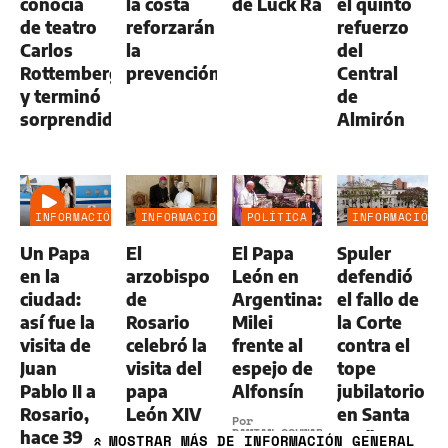
conocía
la costa
de Luck Ra
el quinto
de teatro
reforzarán
refuerzo
Carlos
la
del
Rottemberg
prevención
Central
y terminó
de
sorprendido
Almirón
INFORMACIÓN
INFORMACIÓN
POLÍTICA
INFORMACIÓN
GENERAL
GENERAL
GENERAL
Un Papa
El
El Papa
Spuler
en la
arzobispo
León en
defendió
ciudad:
de
Argentina:
el fallo de
así fue la
Rosario
Milei
la Corte
visita de
celebró la
frente al
contra el
Juan
visita del
espejo de
tope
Pablo II a
papa
Alfonsín
jubilatorio
Rosario,
León XIV
en Santa
Por
DAMIAN SCHWARZSTEIN
hace 39
a
Fe: "De
MOSTRAR
MÁS DE INFORMACIÓN GENERAL
»