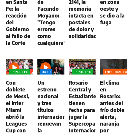
en Santa
de
2141, la
en zona
Fe: la
Facundo
memoria
oeste y
reacción
Moyano:
intacta en
se dio a la
del
"Tengo
postales
fuga
Gobierno
errores
de dolor y
al fallo de
como
solidaridad
la Corte
cualquiera"
DEPORTES
OCIO
DEPORTES
INFORMACIÓN
GENERAL
Con
Un
Rosario
El clima
doblete
estreno
Central y
en
de Messi,
nacional
Estudiantes
Rosario:
el Inter
y tres
tienen
antes del
Miami
títulos
fecha para
frío doble
abrió la
internacionales
jugar la
alerta,
Leagues
renuevan
Supercopa
naranja
Cup con
la
Internacional
por