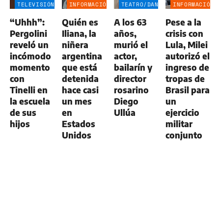
TELEVISIÓN
INFORMACIÓN
TEATRO/DANZA
INFORMACIÓN
GENERAL
GENERAL
“Uhhh”:
Quién es
A los 63
Pese a la
Pergolini
Iliana, la
años,
crisis con
reveló un
niñera
murió el
Lula, Milei
incómodo
argentina
actor,
autorizó el
momento
que está
bailarín y
ingreso de
con
detenida
director
tropas de
Tinelli en
hace casi
rosarino
Brasil para
la escuela
un mes
Diego
un
de sus
en
Ullúa
ejercicio
hijos
Estados
militar
Unidos
conjunto