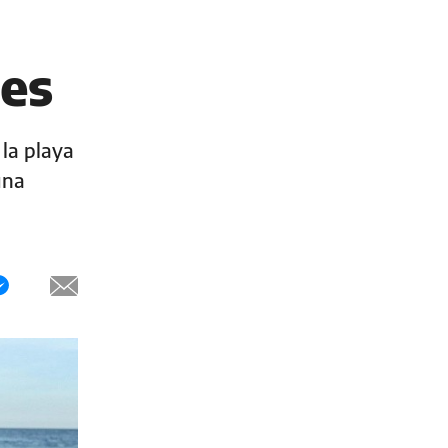
les
 la playa
una