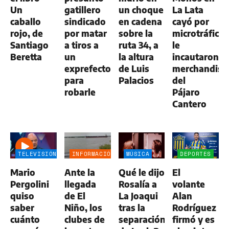
Un
gatillero
un choque
La Lata
caballo
sindicado
en cadena
cayó por
rojo, de
por matar
sobre la
microtráfico:
Santiago
a tiros a
ruta 34, a
le
Beretta
un
la altura
incautaron
exprefecto
de Luis
merchandisi
para
Palacios
del
robarle
Pájaro
Cantero
TELEVISIÓN
INFORMACIÓN
MÚSICA
DEPORTES
GENERAL
Mario
Ante la
Qué le dijo
El
Pergolini
llegada
Rosalía a
volante
quiso
de El
La Joaqui
Alan
saber
Niño, los
tras la
Rodríguez
cuánto
clubes de
separación
firmó y es