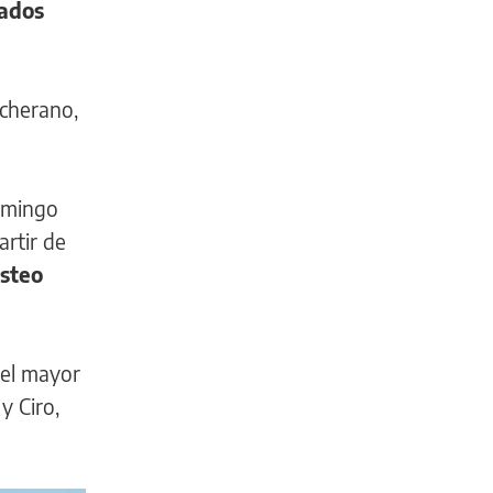
ados
scherano,
domingo
artir de
osteo
 el mayor
y Ciro,