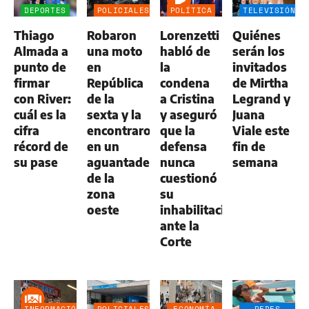
DEPORTES
POLICIALES
POLÍTICA
TELEVISIÓN
Thiago
Robaron
Lorenzetti
Quiénes
Almada a
una moto
habló de
serán los
punto de
en
la
invitados
firmar
República
condena
de Mirtha
con River:
de la
a Cristina
Legrand y
cuál es la
sexta y la
y aseguró
Juana
cifra
encontraron
que la
Viale este
récord de
en un
defensa
fin de
su pase
aguantadero
nunca
semana
de la
cuestionó
zona
su
oeste
inhabilitación
ante la
Corte