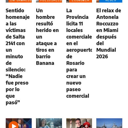
INFORMACIÓN
POLICIALES
ECONOMÍA
REDES
GENERAL
NEGOCIOS
SOCIALES
Sentido
Un
La
El relax de
AGRO
homenaje
hombre
Provincia
Antonela
a las
resultó
licita 11
Roccuzzo
víctimas
herido en
locales
en Miami
de Salta
un
comerciales
después
2141 con
ataque a
en el
del
un
tiros en
aeropuerto
Mundial
minuto
barrio
de
2026
de
Banana
Rosario
silencio:
para
“Nadie
crear un
fue preso
nuevo
por lo
paseo
que
comercial
pasó”