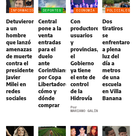
INFORMACIÓN
DEPORTES
ECONOMÍA
POLICIALES
GENERAL
NEGOCIOS
Detuvieron
Central
Con
Dos
AGRO
a un
pone a la
productores,
tiratiros
hombre
venta
usuarios
se
que lanzó
entradas
y
enfrentaron
amenazas
para el
provincias,
a plena
de muerte
duelo
el
luz del
contra el
ante
Gobierno
día a
presidente
Corinthians
ya tiene
metros
Javier
por Copa
el ente de
de una
Milei en
Libertadores:
control
escuela
redes
cómo y
de la
en Villa
sociales
dónde
Hidrovía
Banana
comprar
Por
MARIANO GALÍNDEZ